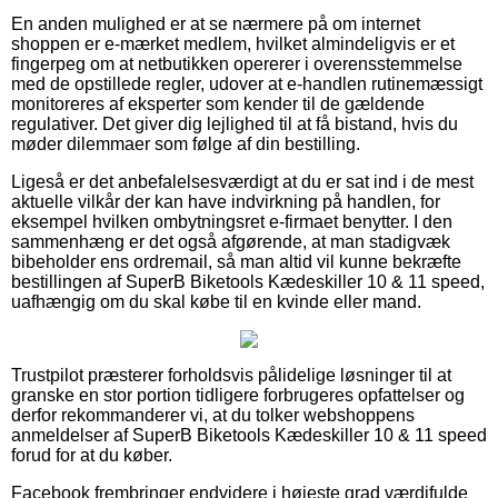
En anden mulighed er at se nærmere på om internet
shoppen er e-mærket medlem, hvilket almindeligvis er et
fingerpeg om at netbutikken opererer i overensstemmelse
med de opstillede regler, udover at e-handlen rutinemæssigt
monitoreres af eksperter som kender til de gældende
regulativer. Det giver dig lejlighed til at få bistand, hvis du
møder dilemmaer som følge af din bestilling.
Ligeså er det anbefalelsesværdigt at du er sat ind i de mest
aktuelle vilkår der kan have indvirkning på handlen, for
eksempel hvilken ombytningsret e-firmaet benytter. I den
sammenhæng er det også afgørende, at man stadigvæk
bibeholder ens ordremail, så man altid vil kunne bekræfte
bestillingen af SuperB Biketools Kædeskiller 10 & 11 speed,
uafhængig om du skal købe til en kvinde eller mand.
Trustpilot præsterer forholdsvis pålidelige løsninger til at
granske en stor portion tidligere forbrugeres opfattelser og
derfor rekommanderer vi, at du tolker webshoppens
anmeldelser af SuperB Biketools Kædeskiller 10 & 11 speed
forud for at du køber.
Facebook frembringer endvidere i højeste grad værdifulde