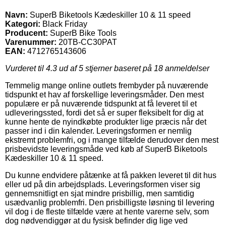
Navn:
SuperB Biketools Kædeskiller 10 & 11 speed
Kategori:
Black Friday
Producent:
SuperB Bike Tools
Varenummer:
20TB-CC30PAT
EAN:
4712765143606
Vurderet til
4.3
ud af 5 stjerner baseret på
18
anmeldelser
Temmelig mange online outlets frembyder på nuværende
tidspunkt et hav af forskellige leveringsmåder. Den mest
populære er på nuværende tidspunkt at få leveret til et
udleveringssted, fordi det så er super fleksibelt for dig at
kunne hente de nyindkøbte produkter lige præcis når det
passer ind i din kalender. Leveringsformen er nemlig
ekstremt problemfri, og i mange tilfælde derudover den mest
prisbevidste leveringsmåde ved køb af SuperB Biketools
Kædeskiller 10 & 11 speed.
Du kunne endvidere påtænke at få pakken leveret til dit hus
eller ud på din arbejdsplads. Leveringsformen viser sig
gennemsnitligt en sjat mindre prisbillig, men samtidig
usædvanlig problemfri. Den prisbilligste løsning til levering
vil dog i de fleste tilfælde være at hente varerne selv, som
dog nødvendiggør at du fysisk befinder dig lige ved