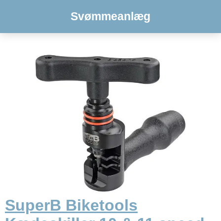
Svømmeanlæg
SuperB Biketools