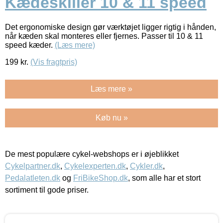
Kædeskiller 10 & 11 speed
Det ergonomiske design gør værktøjet ligger rigtig i hånden,
når kæden skal monteres eller fjernes. Passer til 10 & 11
speed kæder.
(Læs mere)
199
kr.
(Vis fragtpris)
Læs mere »
Køb nu »
De mest populære cykel-webshops er i øjeblikket
Cykelpartner.dk
,
Cykelexperten.dk
,
Cykler.dk
,
Pedalatleten.dk
og
FriBikeShop.dk
, som alle har et stort
sortiment til gode priser.