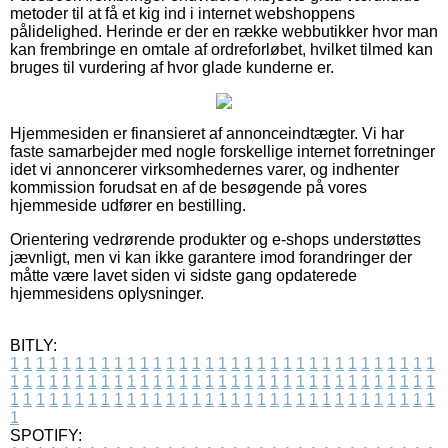
metoder til at få et kig ind i internet webshoppens
pålidelighed. Herinde er der en række webbutikker hvor man
kan frembringe en omtale af ordreforløbet, hvilket tilmed kan
bruges til vurdering af hvor glade kunderne er.
Hjemmesiden er finansieret af annonceindtægter. Vi har
faste samarbejder med nogle forskellige internet forretninger
idet vi annoncerer virksomhedernes varer, og indhenter
kommission forudsat en af de besøgende på vores
hjemmeside udfører en bestilling.
Orientering vedrørende produkter og e-shops understøttes
jævnligt, men vi kan ikke garantere imod forandringer der
måtte være lavet siden vi sidste gang opdaterede
hjemmesidens oplysninger.
BITLY:
1
1
1
1
1
1
1
1
1
1
1
1
1
1
1
1
1
1
1
1
1
1
1
1
1
1
1
1
1
1
1
1
1
1
1
1
1
1
1
1
1
1
1
1
1
1
1
1
1
1
1
1
1
1
1
1
1
1
1
1
1
1
1
1
1
1
1
1
1
1
1
1
1
1
1
1
1
1
1
1
1
1
1
1
1
1
1
1
1
1
1
1
1
1
1
1
1
1
1
1
SPOTIFY: