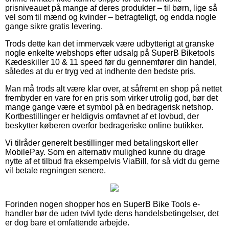
prisniveauet på mange af deres produkter – til børn, lige så
vel som til mænd og kvinder – betragteligt, og endda nogle
gange sikre gratis levering.
Trods dette kan det immervæk være udbytterigt at granske
nogle enkelte webshops efter udsalg på SuperB Biketools
Kædeskiller 10 & 11 speed før du gennemfører din handel,
således at du er tryg ved at indhente den bedste pris.
Man må trods alt være klar over, at såfremt en shop på nettet
frembyder en vare for en pris som virker utrolig god, bør det
mange gange være et symbol på en bedragerisk netshop.
Kortbestillinger er heldigvis omfavnet af et lovbud, der
beskytter køberen overfor bedrageriske online butikker.
Vi tilråder generelt bestillinger med betalingskort eller
MobilePay. Som en alternativ mulighed kunne du drage
nytte af et tilbud fra eksempelvis ViaBill, for så vidt du gerne
vil betale regningen senere.
Forinden nogen shopper hos en SuperB Bike Tools e-
handler bør de uden tvivl tyde dens handelsbetingelser, det
er dog bare et omfattende arbejde.