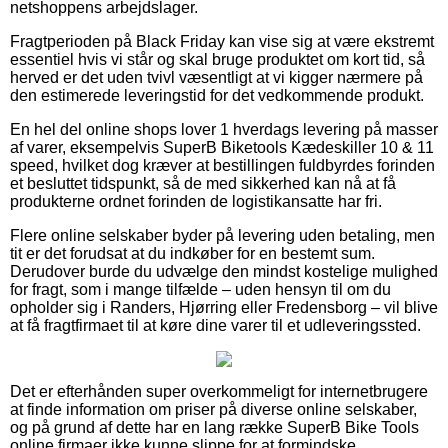
netshoppens arbejdslager.
Fragtperioden på Black Friday kan vise sig at være ekstremt
essentiel hvis vi står og skal bruge produktet om kort tid, så
herved er det uden tvivl væsentligt at vi kigger nærmere på
den estimerede leveringstid for det vedkommende produkt.
En hel del online shops lover 1 hverdags levering på masser
af varer, eksempelvis SuperB Biketools Kædeskiller 10 & 11
speed, hvilket dog kræver at bestillingen fuldbyrdes forinden
et besluttet tidspunkt, så de med sikkerhed kan nå at få
produkterne ordnet forinden de logistikansatte har fri.
Flere online selskaber byder på levering uden betaling, men
tit er det forudsat at du indkøber for en bestemt sum.
Derudover burde du udvælge den mindst kostelige mulighed
for fragt, som i mange tilfælde – uden hensyn til om du
opholder sig i Randers, Hjørring eller Fredensborg – vil blive
at få fragtfirmaet til at køre dine varer til et udleveringssted.
Det er efterhånden super overkommeligt for internetbrugere
at finde information om priser på diverse online selskaber,
og på grund af dette har en lang række SuperB Bike Tools
online firmaer ikke kunne slippe for at formindske