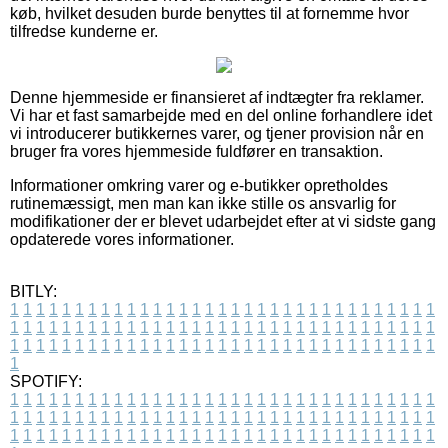
køb, hvilket desuden burde benyttes til at fornemme hvor
tilfredse kunderne er.
Denne hjemmeside er finansieret af indtægter fra reklamer.
Vi har et fast samarbejde med en del online forhandlere idet
vi introducerer butikkernes varer, og tjener provision når en
bruger fra vores hjemmeside fuldfører en transaktion.
Informationer omkring varer og e-butikker opretholdes
rutinemæssigt, men man kan ikke stille os ansvarlig for
modifikationer der er blevet udarbejdet efter at vi sidste gang
opdaterede vores informationer.
BITLY:
1
1
1
1
1
1
1
1
1
1
1
1
1
1
1
1
1
1
1
1
1
1
1
1
1
1
1
1
1
1
1
1
1
1
1
1
1
1
1
1
1
1
1
1
1
1
1
1
1
1
1
1
1
1
1
1
1
1
1
1
1
1
1
1
1
1
1
1
1
1
1
1
1
1
1
1
1
1
1
1
1
1
1
1
1
1
1
1
1
1
1
1
1
1
1
1
1
1
1
1
SPOTIFY:
1
1
1
1
1
1
1
1
1
1
1
1
1
1
1
1
1
1
1
1
1
1
1
1
1
1
1
1
1
1
1
1
1
1
1
1
1
1
1
1
1
1
1
1
1
1
1
1
1
1
1
1
1
1
1
1
1
1
1
1
1
1
1
1
1
1
1
1
1
1
1
1
1
1
1
1
1
1
1
1
1
1
1
1
1
1
1
1
1
1
1
1
1
1
1
1
1
1
1