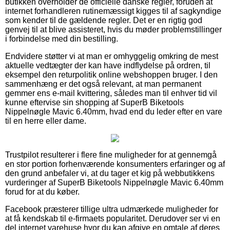
butikken overholder de officielle danske regler, foruden at
internet forhandleren rutinemæssigt kigges til af sagkyndige
som kender til de gældende regler. Det er en rigtig god
genvej til at blive assisteret, hvis du møder problemstillinger
i forbindelse med din bestilling.
Endvidere støtter vi at man er omhyggelig omkring de mest
aktuelle vedtægter der kan have indflydelse på ordren, til
eksempel den returpolitik online webshoppen bruger. I den
sammenhæng er det også relevant, at man permanent
gemmer ens e-mail kvittering, således man til enhver tid vil
kunne eftervise sin shopping af SuperB Biketools
Nippelnøgle Mavic 6.40mm, hvad end du leder efter en vare
til en herre eller dame.
Trustpilot resulterer i flere fine muligheder for at gennemgå
en stor portion forhenværende konsumenters erfaringer og af
den grund anbefaler vi, at du tager et kig på webbutikkens
vurderinger af SuperB Biketools Nippelnøgle Mavic 6.40mm
forud for at du køber.
Facebook præsterer tillige ultra udmærkede muligheder for
at få kendskab til e-firmaets popularitet. Derudover ser vi en
del internet varehuse hvor du kan afgive en omtale af deres