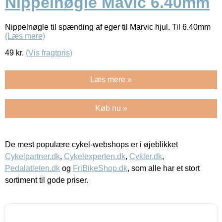
Nippelnøgle Mavic 6.40mm
Nippelnøgle til spænding af eger til Marvic hjul. Til 6.40mm
(Læs mere)
49
kr.
(Vis fragtpris)
Læs mere »
Køb nu »
De mest populære cykel-webshops er i øjeblikket
Cykelpartner.dk
,
Cykelexperten.dk
,
Cykler.dk
,
Pedalatleten.dk
og
FriBikeShop.dk
, som alle har et stort
sortiment til gode priser.