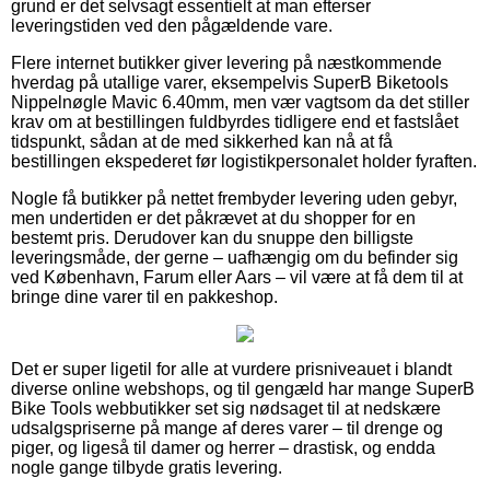
grund er det selvsagt essentielt at man efterser
leveringstiden ved den pågældende vare.
Flere internet butikker giver levering på næstkommende
hverdag på utallige varer, eksempelvis SuperB Biketools
Nippelnøgle Mavic 6.40mm, men vær vagtsom da det stiller
krav om at bestillingen fuldbyrdes tidligere end et fastslået
tidspunkt, sådan at de med sikkerhed kan nå at få
bestillingen ekspederet før logistikpersonalet holder fyraften.
Nogle få butikker på nettet frembyder levering uden gebyr,
men undertiden er det påkrævet at du shopper for en
bestemt pris. Derudover kan du snuppe den billigste
leveringsmåde, der gerne – uafhængig om du befinder sig
ved København, Farum eller Aars – vil være at få dem til at
bringe dine varer til en pakkeshop.
Det er super ligetil for alle at vurdere prisniveauet i blandt
diverse online webshops, og til gengæld har mange SuperB
Bike Tools webbutikker set sig nødsaget til at nedskære
udsalgspriserne på mange af deres varer – til drenge og
piger, og ligeså til damer og herrer – drastisk, og endda
nogle gange tilbyde gratis levering.