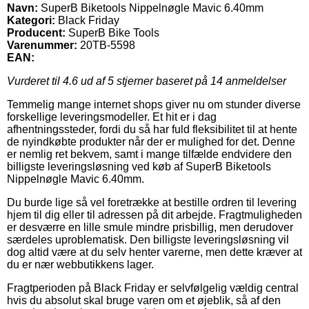
Navn:
SuperB Biketools Nippelnøgle Mavic 6.40mm
Kategori:
Black Friday
Producent:
SuperB Bike Tools
Varenummer:
20TB-5598
EAN:
Vurderet til
4.6
ud af 5 stjerner baseret på
14
anmeldelser
Temmelig mange internet shops giver nu om stunder diverse
forskellige leveringsmodeller. Et hit er i dag
afhentningssteder, fordi du så har fuld fleksibilitet til at hente
de nyindkøbte produkter når der er mulighed for det. Denne
er nemlig ret bekvem, samt i mange tilfælde endvidere den
billigste leveringsløsning ved køb af SuperB Biketools
Nippelnøgle Mavic 6.40mm.
Du burde lige så vel foretrække at bestille ordren til levering
hjem til dig eller til adressen på dit arbejde. Fragtmuligheden
er desværre en lille smule mindre prisbillig, men derudover
særdeles uproblematisk. Den billigste leveringsløsning vil
dog altid være at du selv henter varerne, men dette kræver at
du er nær webbutikkens lager.
Fragtperioden på Black Friday er selvfølgelig vældig central
hvis du absolut skal bruge varen om et øjeblik, så af den