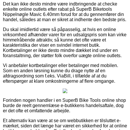
Det kan ikke desto mindre være indbringende at checke
enkelte online outlets efter rabat på SuperB Biketools
Nippelnøgle Mavic 6.40mm forud for at du gennemfører din
handel, således at man er sikret at indhente den bedste pris.
Du skal imidlertid være så påpasselig, at hvis en online
virksomhed afhænder varer for en udsalgspris som kan virke
himmelråbende attraktiv, så kunne det ofte være et
karakteristika der viser en svindel internet butik.
Kortbetalinger er ikke desto mindre dækket ind under en
foranstaltning, der støtter folk overfor uægte online outlets.
Vi anbefaler kortbetalinger eller betalinger med mobilen.
Som en anden løsning kunne du drage nytte af en
afdragsordning som f.eks. ViaBill, i tilfælde af at du
efterspørger at klare omkostningerne af flere omgange.
Forinden nogen handler i en SuperB Bike Tools online shop
burde de reelt gennemlæse e-butikkens handelsaftale, dog
er det ofte et omfattende arbejde.
Et alternativ kan være at se om webbutikken er tilsluttet e-
mærket, siden det længe har været en sikkerhed for at online