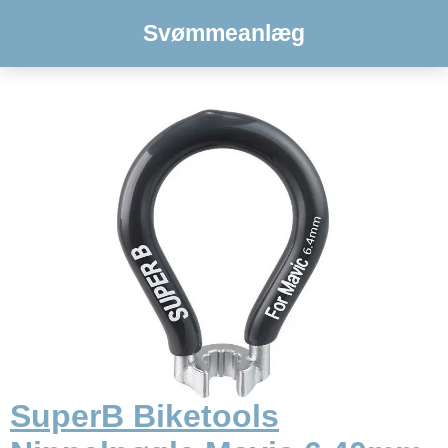
Svømmeanlæg
SuperB Biketools