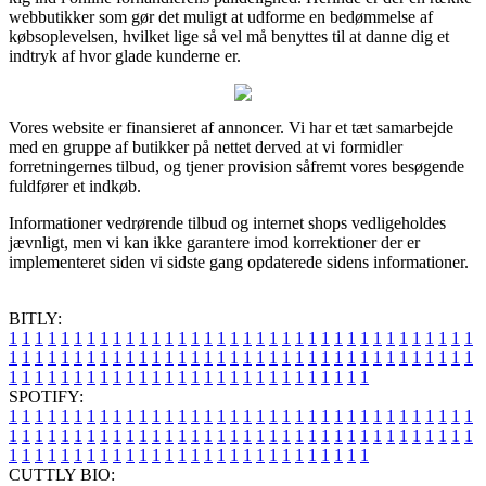
webbutikker som gør det muligt at udforme en bedømmelse af
købsoplevelsen, hvilket lige så vel må benyttes til at danne dig et
indtryk af hvor glade kunderne er.
Vores website er finansieret af annoncer. Vi har et tæt samarbejde
med en gruppe af butikker på nettet derved at vi formidler
forretningernes tilbud, og tjener provision såfremt vores besøgende
fuldfører et indkøb.
Informationer vedrørende tilbud og internet shops vedligeholdes
jævnligt, men vi kan ikke garantere imod korrektioner der er
implementeret siden vi sidste gang opdaterede sidens informationer.
BITLY:
1
1
1
1
1
1
1
1
1
1
1
1
1
1
1
1
1
1
1
1
1
1
1
1
1
1
1
1
1
1
1
1
1
1
1
1
1
1
1
1
1
1
1
1
1
1
1
1
1
1
1
1
1
1
1
1
1
1
1
1
1
1
1
1
1
1
1
1
1
1
1
1
1
1
1
1
1
1
1
1
1
1
1
1
1
1
1
1
1
1
1
1
1
1
1
1
1
1
1
1
SPOTIFY:
1
1
1
1
1
1
1
1
1
1
1
1
1
1
1
1
1
1
1
1
1
1
1
1
1
1
1
1
1
1
1
1
1
1
1
1
1
1
1
1
1
1
1
1
1
1
1
1
1
1
1
1
1
1
1
1
1
1
1
1
1
1
1
1
1
1
1
1
1
1
1
1
1
1
1
1
1
1
1
1
1
1
1
1
1
1
1
1
1
1
1
1
1
1
1
1
1
1
1
1
CUTTLY BIO: