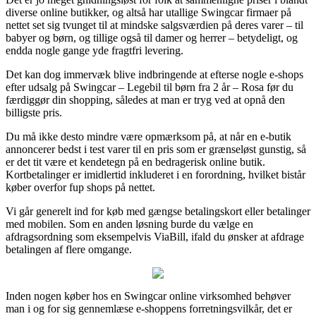
diverse online butikker, og altså har utallige Swingcar firmaer på
nettet set sig tvunget til at mindske salgsværdien på deres varer – til
babyer og børn, og tillige også til damer og herrer – betydeligt, og
endda nogle gange yde fragtfri levering.
Det kan dog immervæk blive indbringende at efterse nogle e-shops
efter udsalg på Swingcar – Legebil til børn fra 2 år – Rosa før du
færdiggør din shopping, således at man er tryg ved at opnå den
billigste pris.
Du må ikke desto mindre være opmærksom på, at når en e-butik
annoncerer bedst i test varer til en pris som er grænseløst gunstig, så
er det tit være et kendetegn på en bedragerisk online butik.
Kortbetalinger er imidlertid inkluderet i en forordning, hvilket bistår
køber overfor fup shops på nettet.
Vi går generelt ind for køb med gængse betalingskort eller betalinger
med mobilen. Som en anden løsning burde du vælge en
afdragsordning som eksempelvis ViaBill, ifald du ønsker at afdrage
betalingen af flere omgange.
Inden nogen køber hos en Swingcar online virksomhed behøver
man i og for sig gennemlæse e-shoppens forretningsvilkår, det er