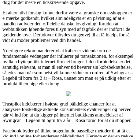
dog for det meste en tidskrævende opgave.
Et alternativt forslag kunne derfor være at granske om e-shoppen er
e-mærke godkendt, hvilket almindeligvis er en påvisning af at e-
handlen adlyder den officielle danske lovgivning, foruden at
webbutikken løbende føres tilsyn med af fagfolk der er indført i de
gældende love. Derudover tilbydes du genvej til at få hjælp, for så
vidt du møder problemer ved din handel.
Yderligere rekommanderer vi at køber er vidende om de
fundamentale vedtægter der influerer på transaktionen, for eksempel
hvilken byttepolitik internet firmaet bruger. I den forbindelse er det
samtidig relevant, at man til enhver tid bevarer sin købsbekræftelse,
således man når som helst vil kunne vidne om ordren af Swingcar –
Legebil til børn fra 2 år – Rosa, uanset om man er på udkig efter et
produkt til en pige eller dreng.
Trustpilot indebærer i højeste grad pålidelige chancer for at
analysere forskellige aktuelle konsumenters evalueringer og herved
går vi ind for, at du kigger på internet butikkens anmeldelser af
Swingcar – Legebil til børn fra 2 år – Rosa forud for at du shopper.
Facebook byder på tillige nogenlunde passelige metoder til at få et
kig ind i online forhandlerens pålidelighed. Herinde er der en række