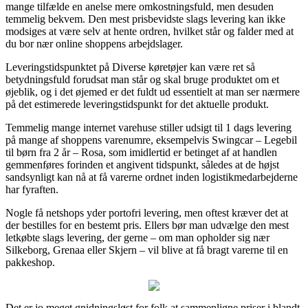
mange tilfælde en anelse mere omkostningsfuld, men desuden
temmelig bekvem. Den mest prisbevidste slags levering kan ikke
modsiges at være selv at hente ordren, hvilket står og falder med at
du bor nær online shoppens arbejdslager.
Leveringstidspunktet på Diverse køretøjer kan være ret så
betydningsfuld forudsat man står og skal bruge produktet om et
øjeblik, og i det øjemed er det fuldt ud essentielt at man ser nærmere
på det estimerede leveringstidspunkt for det aktuelle produkt.
Temmelig mange internet varehuse stiller udsigt til 1 dags levering
på mange af shoppens varenumre, eksempelvis Swingcar – Legebil
til børn fra 2 år – Rosa, som imidlertid er betinget af at handlen
gemmenføres forinden et angivent tidspunkt, således at de højst
sandsynligt kan nå at få varerne ordnet inden logistikmedarbejderne
har fyraften.
Nogle få netshops yder portofri levering, men oftest kræver det at
der bestilles for en bestemt pris. Ellers bør man udvælge den mest
letkøbte slags levering, der gerne – om man opholder sig nær
Silkeborg, Grenaa eller Skjern – vil blive at få bragt varerne til en
pakkeshop.
Det er jo meget gnidningsløst for folk at sammenligne priser i blandt