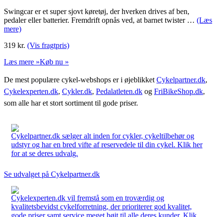
Swingcar er et super sjovt køretøj, der hverken drives af ben,
pedaler eller batterier. Fremdrift opnås ved, at barnet twister …
(Læs
mere)
319
kr.
(Vis fragtpris)
Læs mere »
Køb nu »
De mest populære cykel-webshops er i øjeblikket
Cykelpartner.dk
,
Cykelexperten.dk
,
Cykler.dk
,
Pedalatleten.dk
og
FriBikeShop.dk
,
som alle har et stort sortiment til gode priser.
Cykelpartner.dk sælger alt inden for cykler, cykeltilbehør og
udstyr og har en bred vifte af reservedele til din cykel. Klik her
for at se deres udvalg.
Se udvalget på Cykelpartner.dk
Cykelexperten.dk vil fremstå som en troværdig og
kvalitetsbevidst cykelforretning, der prioriterer god kvalitet,
gode priser samt service meget højt til alle deres kunder. Klik