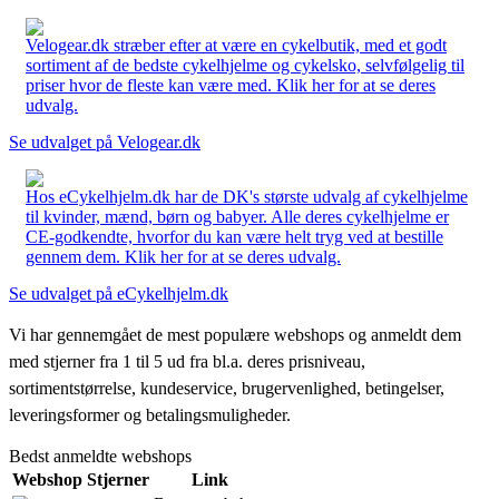
Velogear.dk stræber efter at være en cykelbutik, med et godt
sortiment af de bedste cykelhjelme og cykelsko, selvfølgelig til
priser hvor de fleste kan være med. Klik her for at se deres
udvalg.
Se udvalget på Velogear.dk
Hos eCykelhjelm.dk har de DK's største udvalg af cykelhjelme
til kvinder, mænd, børn og babyer. Alle deres cykelhjelme er
CE-godkendte, hvorfor du kan være helt tryg ved at bestille
gennem dem. Klik her for at se deres udvalg.
Se udvalget på eCykelhjelm.dk
Vi har gennemgået de mest populære webshops og anmeldt dem
med stjerner fra 1 til 5 ud fra bl.a. deres prisniveau,
sortimentstørrelse, kundeservice, brugervenlighed, betingelser,
leveringsformer og betalingsmuligheder.
Bedst anmeldte webshops
Webshop
Stjerner
Link