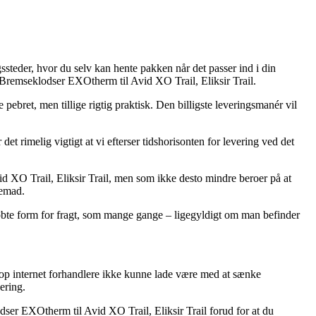
steder, hvor du selv kan hente pakken når det passer ind i din
Bremseklodser EXOtherm til Avid XO Trail, Eliksir Trail.
 pebret, men tillige rigtig praktisk. Den billigste leveringsmanér vil
t rimelig vigtigt at vi efterser tidshorisonten for levering ved det
 XO Trail, Eliksir Trail, men som ikke desto mindre beroer på at
jemad.
tkøbte form for fragt, som mange gange – ligegyldigt om man befinder
sstop internet forhandlere ikke kunne lade være med at sænke
ering.
er EXOtherm til Avid XO Trail, Eliksir Trail forud for at du