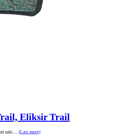
il, Eliksir Trail
, som udo…
(Læs mere)