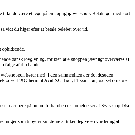
ogle tilfælde være et tegn på en uoprigtig webshop. Betalinger med kort
å vidt du higer efter at betale beløbet over tid.
lt ophidsende.
ældende dansk lovgivning, foruden at e-shoppen jævnligt overværes af
m følge af din handel.
eret webshoppen kører med. I den sammenhæng er det desuden
seklodser EXOtherm til Avid XO Trail, Eliksir Trail, uanset om du er
u ser nærmere på online forhandlerens anmeldelser af Swissstop Disc
retninger som tilbyder kunderne at tilkendegive en vurdering af