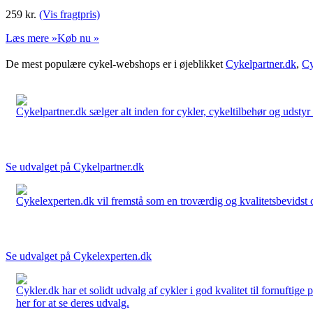
259
kr.
(Vis fragtpris)
Læs mere »
Køb nu »
De mest populære cykel-webshops er i øjeblikket
Cykelpartner.dk
,
Cy
Cykelpartner.dk sælger alt inden for cykler, cykeltilbehør og udstyr o
Se udvalget på Cykelpartner.dk
Cykelexperten.dk vil fremstå som en troværdig og kvalitetsbevidst cyk
Se udvalget på Cykelexperten.dk
Cykler.dk har et solidt udvalg af cykler i god kvalitet til fornuftige
her for at se deres udvalg.