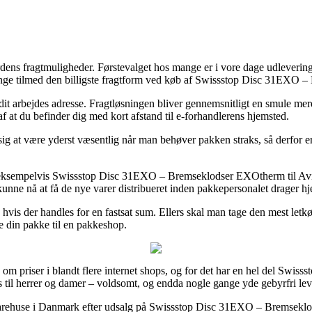
ens fragtmuligheder. Førstevalget hos mange er i vore dage udleverings
ge tilmed den billigste fragtform ved køb af Swissstop Disc 31EXO – 
l dit arbejdes adresse. Fragtløsningen bliver gennemsnitligt en smule mere
af at du befinder dig med kort afstand til e-forhandlerens hjemsted.
 at være yderst væsentlig når man behøver pakken straks, så derfor er de
re, eksempelvis Swissstop Disc 31EXO – Bremseklodser EXOtherm til Avid
at kunne nå at få de nye varer distribueret inden pakkepersonalet drager h
n hvis der handles for en fastsat sum. Ellers skal man tage den mest le
ge din pakke til en pakkeshop.
n om priser i blandt flere internet shops, og for det har en hel del Swis
des til herrer og damer – voldsomt, og endda nogle gange yde gebyrfri lev
arehuse i Danmark efter udsalg på Swissstop Disc 31EXO – Bremseklods