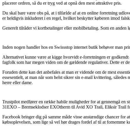
placerer ordren, så du er tryg ved at opnå den mest attraktive pris.
Du skal bare være obs på, at i tilfælde af at en online forretning udlov
er heldigvis inkluderet i en regel, hvilket beskytter køberen imod falske
Generelt tilråder vi kortbetalinger eller mobilbetaling. Som en anden lø
Inden nogen handler hos en Swissstop internet butik behøver man princ
Alternativet kunne være at kigge hvorvidt e-forretningen er godkendt 
fagfolk som har megen viden om de gældende regulativer. Dette er de
Foruden dette kan det anbefales at man er vidende om de mest essent
essesentielt, at man når som helst sikrer sin e-mail kvittering, såle
herre eller dame.
Trustpilot medfører en række habile muligheder for at gennemgå en s
31EXO – Bremseklodser EXOtherm til Avid XO Trail, Eliksir Trail f
Facebook bringer dig på samme måde visse anstændige chancer for at få
købsoplevelsen, som lige så vel bør drages fordel af til at fornemme k