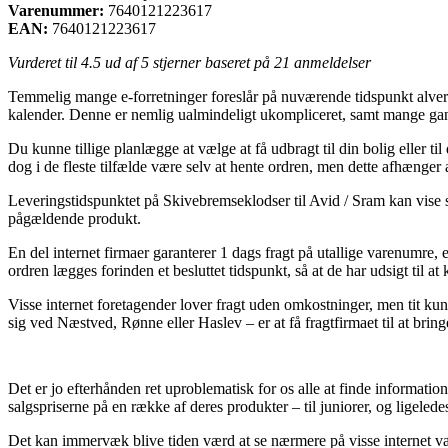
Varenummer:
7640121223617
EAN:
7640121223617
Vurderet til
4.5
ud af 5 stjerner baseret på
21
anmeldelser
Temmelig mange e-forretninger foreslår på nuværende tidspunkt alverd
kalender. Denne er nemlig ualmindeligt ukompliceret, samt mange gan
Du kunne tillige planlægge at vælge at få udbragt til din bolig eller ti
dog i de fleste tilfælde være selv at hente ordren, men dette afhænger 
Leveringstidspunktet på Skivebremseklodser til Avid / Sram kan vise sig
pågældende produkt.
En del internet firmaer garanterer 1 dags fragt på utallige varenum
ordren lægges forinden et besluttet tidspunkt, så at de har udsigt til 
Visse internet foretagender lover fragt uden omkostninger, men tit ku
sig ved Næstved, Rønne eller Haslev – er at få fragtfirmaet til at brin
Det er jo efterhånden ret uproblematisk for os alle at finde informatio
salgspriserne på en række af deres produkter – til juniorer, og ligele
Det kan immervæk blive tiden værd at se nærmere på visse internet v