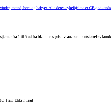
kvinder, mænd, børn og babyer. Alle deres cykelhjelme er CE-godkendte
er fra 1 til 5 ud fra bl.a. deres prisniveau, sortimentstørrelse, kunde
Trail, Eliksir Trail