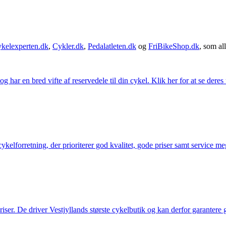
kelexperten.dk
,
Cykler.dk
,
Pedalatleten.dk
og
FriBikeShop.dk
, som all
g har en bred vifte af reservedele til din cykel. Klik her for at se deres
elforretning, der prioriterer god kvalitet, gode priser samt service mege
 priser. De driver Vestjyllands største cykelbutik og kan derfor garantere