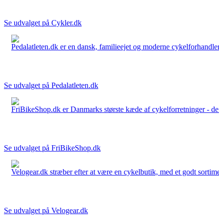
Se udvalget på Cykler.dk
Pedalatleten.dk er en dansk, familieejet og moderne cykelforhandler 
Se udvalget på Pedalatleten.dk
FriBikeShop.dk er Danmarks største kæde af cykelforretninger - de er
Se udvalget på FriBikeShop.dk
Velogear.dk stræber efter at være en cykelbutik, med et godt sortime
Se udvalget på Velogear.dk