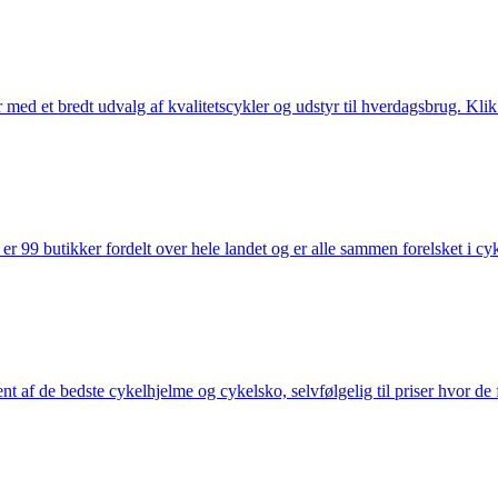
med et bredt udvalg af kvalitetscykler og udstyr til hverdagsbrug. Klik 
 99 butikker fordelt over hele landet og er alle sammen forelsket i cykl
nt af de bedste cykelhjelme og cykelsko, selvfølgelig til priser hvor de 