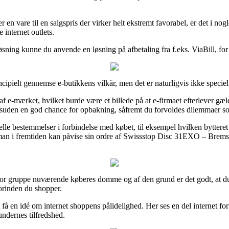
er en vare til en salgspris der virker helt ekstremt favorabel, er det i n
 internet outlets.
sning kunne du anvende en løsning på afbetaling fra f.eks. ViaBill, for s
ipielt gennemse e-butikkens vilkår, men det er naturligvis ikke specie
af e-mærket, hvilket burde være et billede på at e-firmaet efterlever g
suden en god chance for opbakning, såfremt du forvoldes dilemmaer so
ielle bestemmelser i forbindelse med købet, til eksempel hvilken bytt
des man i fremtiden kan påvise sin ordre af Swissstop Disc 31EXO – Brem
tor gruppe nuværende køberes domme og af den grund er det godt, at d
orinden du shopper.
 en idé om internet shoppens pålidelighed. Her ses en del internet for
undernes tilfredshed.