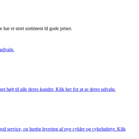
e har et stort sortiment til gode priser.
 udvalg.
t højt til alle deres kunder. Klik her for at se deres udvalg.
 god service, og hurtig levering af nye cykler og cykeludstyr. Klik