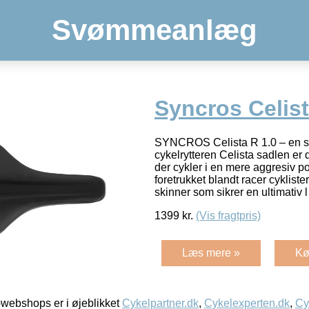
Svømmeanlæg
Syncros Celist
SYNCROS Celista R 1.0 – en sad
cykelrytteren Celista sadlen er d
der cykler i en mere aggresiv po
foretrukket blandt racer cykliste
skinner som sikrer en ultimativ 
1399
kr.
(Vis fragtpris)
Læs mere »
Kø
webshops er i øjeblikket
Cykelpartner.dk
,
Cykelexperten.dk
,
Cy