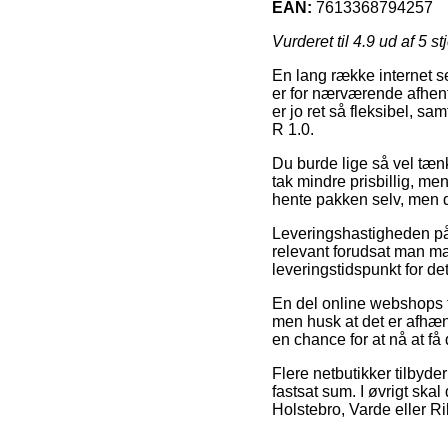
EAN:
7613368794257
Vurderet til
4.9
ud af 5 st
En lang række internet se
er for nærværende afhentn
er jo ret så fleksibel, 
R 1.0.
Du burde lige så vel tænke
tak mindre prisbillig, m
hente pakken selv, men d
Leveringshastigheden på
relevant forudsat man man
leveringstidspunkt for de
En del online webshops t
men husk at det er afhæng
en chance for at nå at få
Flere netbutikker tilbyde
fastsat sum. I øvrigt ska
Holstebro, Varde eller Ri