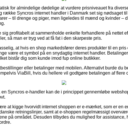
tisk for almindelige dødelige at vurdere prisniveauet fra diverse
g række Syncros internet handler i Danmark set sig nødsaget til
rer – til drenge og piger, men ligeledes til mænd og kvinder – 
ng.
e sig profitabelt at sammenholde enkelte forhandlere på nettet e
er, så man er tryg ved at få fat i den skarpeste pris.
sselig, at hvis en shop markedsfører deres produkter til en pris
ge være et symbol på en snydagtig internet handler. Betalinger
ilket bistår dig som kunde imod fup online butikker.
tbestillinger eller betalinger med mobilen. Alternativt burde du b
empelvis ViaBill, hvis du hellere vil godtgøre betalingen af fler
på en Syncros e-handler kan de i princippet gennemløbe webshop
vt.
være at kigge hvorvidt internet shoppen er e-mærket, som er en e
danske retningslinjer, samt at e-shoppen regelmæssigt overværes
e på området. Desuden tilbydes du mulighed for assistance, hv
ordre.