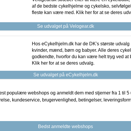
af de bedste cykelhjelme og cykelsko, selvfølgeli
fleste kan være med. Klik her for at se deres udv
Se udvalget på Velogear.dk
Hos eCykelhjelm.dk har de DK's største udvalg a
kvinder, mænd, børn og babyer. Alle deres cyke
godkendte, hvorfor du kan være helt tryg ved at
Klik her for at se deres udvalg.
Se udvalget på eCykelhjelm.dk
t populære webshops og anmeldt dem med stjerner fra 1 til 5 ud
rrelse, kundeservice, brugervenlighed, betingelser, leveringsfor
Bedst anmeldte webshops