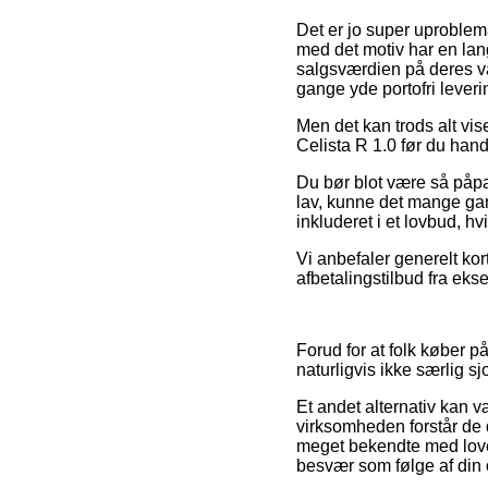
Det er jo super uproblema
med det motiv har en lan
salgsværdien på deres va
gange yde portofri leveri
Men det kan trods alt vis
Celista R 1.0 før du handl
Du bør blot være så påpa
lav, kunne det mange gan
inkluderet i et lovbud, hv
Vi anbefaler generelt kor
afbetalingstilbud fra eks
Forud for at folk køber 
naturligvis ikke særlig sjo
Et andet alternativ kan 
virksomheden forstår de 
meget bekendte med loven
besvær som følge af din 