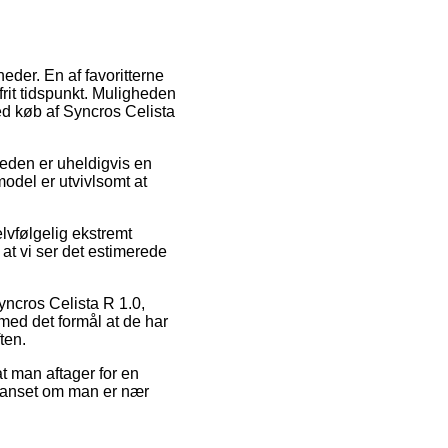
eder. En af favoritterne
frit tidspunkt. Muligheden
ed køb af Syncros Celista
gheden er uheldigvis en
odel er utvivlsomt at
vfølgelig ekstremt
 at vi ser det estimerede
yncros Celista R 1.0,
 med det formål at de har
ten.
at man aftager for en
– uanset om man er nær