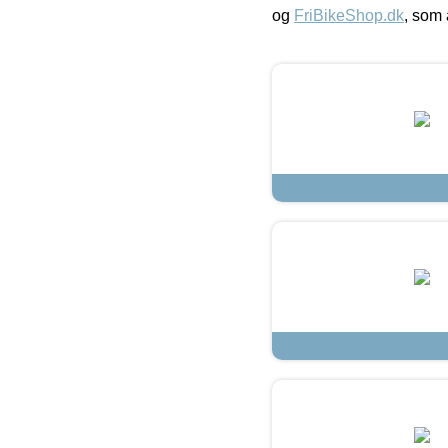
og
FriBikeShop.dk
, som 