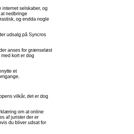
 internet selskaber, og
 at nedbringe
drastisk, og endda nogle
fter udsalg på Syncros
 der anses for grænseløst
 med kort er dog
enytte et
e omgange.
pens vilkår, det er dog
rklæring om at online
 af jurister der er
is du bliver udsat for