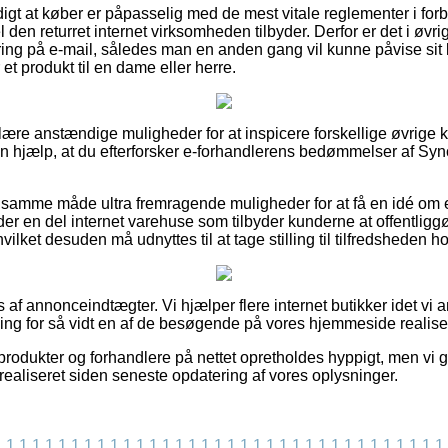
digt at køber er påpasselig med de mest vitale reglementer i fo
 den returret internet virksomheden tilbyder. Derfor er det i øvri
ering på e-mail, således man en anden gang vil kunne påvise sit
t produkt til en dame eller herre.
ulære anstændige muligheder for at inspicere forskellige øvrige 
 en hjælp, at du efterforsker e-forhandlerens bedømmelser af Syn
 samme måde ultra fremragende muligheder for at få en idé om 
der en del internet varehuse som tilbyder kunderne at offentli
ilket desuden må udnyttes til at tage stilling til tilfredsheden 
af annonceindtægter. Vi hjælper flere internet butikker idet vi
ling for så vidt en af de besøgende på vores hjemmeside realise
rodukter og forhandlere på nettet opretholdes hyppigt, men vi g
r realiseret siden seneste opdatering af vores oplysninger.
1
1
1
1
1
1
1
1
1
1
1
1
1
1
1
1
1
1
1
1
1
1
1
1
1
1
1
1
1
1
1
1
1
1
1