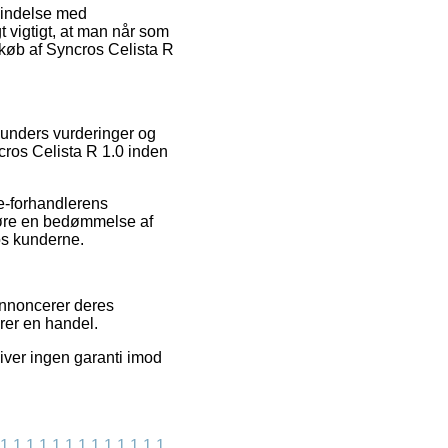
rbindelse med
gt vigtigt, at man når som
 køb af Syncros Celista R
kunders vurderinger og
cros Celista R 1.0 inden
e-forhandlerens
ggøre en bedømmelse af
hos kunderne.
 annoncerer deres
rer en handel.
iver ingen garanti imod
1
1
1
1
1
1
1
1
1
1
1
1
1