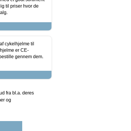
g til priser hvor de
alg.
f cykelhjelme til
lhjelme er CE-
 bestille gennem dem.
 fra bl.a. deres
mer og