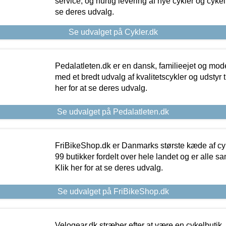
service, og hurtig levering af nye cykler og cykelu
se deres udvalg.
Se udvalget på Cykler.dk
Pedalatleten.dk er en dansk, familieejet og mod
med et bredt udvalg af kvalitetscykler og udstyr 
her for at se deres udvalg.
Se udvalget på Pedalatleten.dk
FriBikeShop.dk er Danmarks største kæde af cyke
99 butikker fordelt over hele landet og er alle sa
Klik her for at se deres udvalg.
Se udvalget på FriBikeShop.dk
Velogear.dk stræber efter at være en cykelbutik,