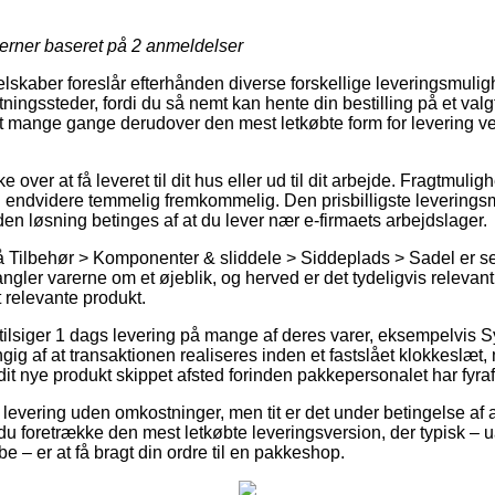
jerner baseret på
2
anmeldelser
lskaber foreslår efterhånden diverse forskellige leveringsmuligh
ingssteder, fordi du så nemt kan hente din bestilling på et valg
samt mange gange derudover den mest letkøbte form for levering v
 over at få leveret til dit hus eller ud til dit arbejde. Fragtmuli
en endvidere temmelig fremkommelig. Den prisbilligste leveringsm
en løsning betinges af at du lever nær e-firmaets arbejdslager.
 Tilbehør > Komponenter & sliddele > Siddeplads > Sadel er sel
gler varerne om et øjeblik, og herved er det tydeligvis relevant
t relevante produkt.
ilsiger 1 dags levering på mange af deres varer, eksempelvis S
ig af at transaktionen realiseres inden et fastslået klokkeslæt,
 dit nye produkt skippet afsted forinden pakkepersonalet har fyraf
r levering uden omkostninger, men tit er det under betingelse af 
l du foretrække den mest letkøbte leveringsversion, der typisk 
be – er at få bragt din ordre til en pakkeshop.