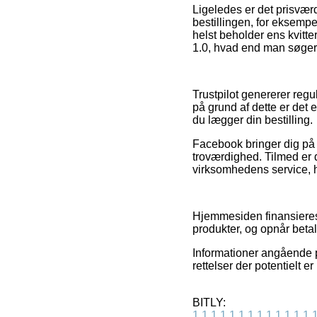
Ligeledes er det prisvær
bestillingen, for eksempel
helst beholder ens kvitt
1.0, hvad end man søger e
Trustpilot genererer reg
på grund af dette er det
du lægger din bestilling.
Facebook bringer dig på
troværdighed. Tilmed er 
virksomhedens service, hv
Hjemmesiden finansieres 
produkter, og opnår beta
Informationer angående p
rettelser der potentielt e
BITLY:
1
1
1
1
1
1
1
1
1
1
1
1
1