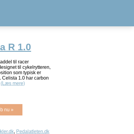
a R 1.0
del til racer
esignet til cykelrytteren,
sition som typisk er
r. Celista 1.0 har carbon
l
(Læs mere)
b nu »
kler.dk
,
Pedalatleten.dk