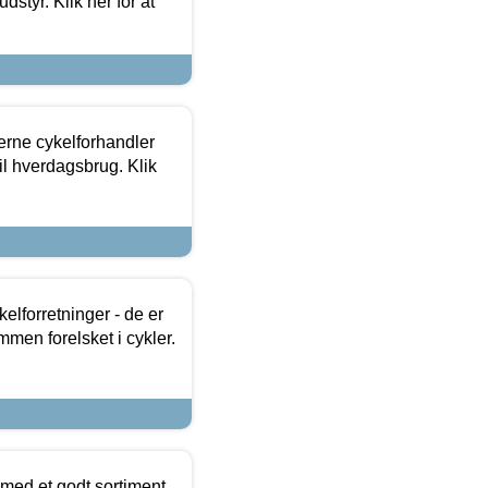
dstyr. Klik her for at
erne cykelforhandler
til hverdagsbrug. Klik
lforretninger - de er
mmen forelsket i cykler.
 med et godt sortiment