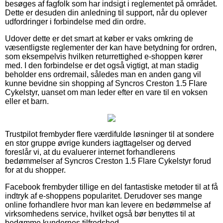
besøges af fagfolk som har indsigt i reglementet på området.
Dette er desuden din anledning til support, når du oplever
udfordringer i forbindelse med din ordre.
Udover dette er det smart at køber er vaks omkring de
væsentligste reglementer der kan have betydning for ordren,
som eksempelvis hvilken returrettighed e-shoppen kører
med. I den forbindelse er det også vigtigt, at man stadig
beholder ens ordremail, således man en anden gang vil
kunne bevidne sin shopping af Syncros Creston 1.5 Flare
Cykelstyr, uanset om man leder efter en vare til en voksen
eller et barn.
Trustpilot frembyder flere værdifulde løsninger til at sondere
en stor gruppe øvrige kunders iagttagelser og derved
foreslår vi, at du evaluerer internet forhandlerens
bedømmelser af Syncros Creston 1.5 Flare Cykelstyr forud
for at du shopper.
Facebook frembyder tillige en del fantastiske metoder til at få
indtryk af e-shoppens popularitet. Derudover ses mange
online forhandlere hvor man kan levere en bedømmelse af
virksomhedens service, hvilket også bør benyttes til at
bedømme kundernes tilfredshed.