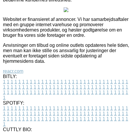
Websitet er finansieret af annoncer. Vi har samarbejdsaftaler
med en gruppe internet varehuse og promoverer
virksomhedernes produkter, og høster godtgørelse om en
bruger fra vores side foretager en ordre.
Anvisninger om tilbud og online outlets opdateres hele tiden,
men man kan ikke stille os ansvarlig for justeringer der
eventuelt er foretaget siden sidste opdatering af
hjemmesidens data.
reacr.com
BITLY:
1
1
1
1
1
1
1
1
1
1
1
1
1
1
1
1
1
1
1
1
1
1
1
1
1
1
1
1
1
1
1
1
1
1
1
1
1
1
1
1
1
1
1
1
1
1
1
1
1
1
1
1
1
1
1
1
1
1
1
1
1
1
1
1
1
1
1
1
1
1
1
1
1
1
1
1
1
1
1
1
1
1
1
1
1
1
1
1
1
1
1
1
1
1
1
1
1
1
1
1
SPOTIFY:
1
1
1
1
1
1
1
1
1
1
1
1
1
1
1
1
1
1
1
1
1
1
1
1
1
1
1
1
1
1
1
1
1
1
1
1
1
1
1
1
1
1
1
1
1
1
1
1
1
1
1
1
1
1
1
1
1
1
1
1
1
1
1
1
1
1
1
1
1
1
1
1
1
1
1
1
1
1
1
1
1
1
1
1
1
1
1
1
1
1
1
1
1
1
1
1
1
1
1
1
CUTTLY BIO: