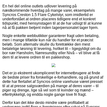
En hel del online outlets udlover levering på
næstkommende hverdag på mange varer, eksempelvis
Syncros Creston 1.5 Flare Cykelstyr, som imidlertid er
underforstået at ordren placeres tidligere end et konkret
tidspunkt, med hensynstagen til at de har udsigt til at kunne
nå at få pakken betjent inden lagerpersonalet tager hjem.
Nogle enkelte webbutikker garanterer fragt uden betaling,
men i mange tilfælde kun når du handler for et præcist
beløb. Som alternativ skulle du foretrække den mest
betalelige løsning til levering, hvilket tit – ligegyldigt om du
bor nær Hørsholm, Nørresundby eller Nivå – vil blive at få
dem til at levere ordren til en pakkeshop.
Det er jo ekstremt ukompliceret for internetbrugere at finde
de bedste priser fra forskellige e-forhandlere, og på grund af
dette har flertallet af Syncros online varehuse været presset
til at at presse salgsværdien på mange af deres varer – til
piger og drenge, lige så vel som til kvinder og mænd –
eftertrykkeligt, og endda nogle gange love fri fragt.
Derfor kan det ikke desto mindre være profitabelt at
undersøge indtil flere e-forretninger efter rabat på Syncros