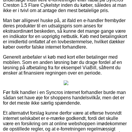
Creston 1.5 Flare Cykelstyr inden du køber, således at man
ikke er i tvivl om at antage den mest betalelige pris.
Man bør alligevel huske på, at ifald en e-handler frembyder
deres produkter til en udsalgspris som anses for
ekstraordinært beskeden, så kunne det mange gange være
en indikator for en uoprigtig netbutik. Køb med betalingskort
er imidlertid omfattet af en lovbestemmelse, hvilket dækker
køber overfor falske internet forhandlere.
Generelt anbefaler vi køb med kort eller betalinger med
mobilen. Som en anden løsning bør du drage fordel af en
løsning på afbetaling fra for eksempel ViaBill, såfremt du
ønsker at finansiere regningen over en periode.
Før folk handler i en Syncros internet forhandler burde man
sådan set have øje for shoppens handelsvilkår, men det er
for det meste ikke særlig spændende.
Et alternativt forslag kunne derfor være at efterse hvorvidt
internet selskabet er e-mærke godkendt, fordi det skulle
være en forsikring om at online webshoppen imødekommer
de opstillede regler, og at e-forretningen regelmæssigt