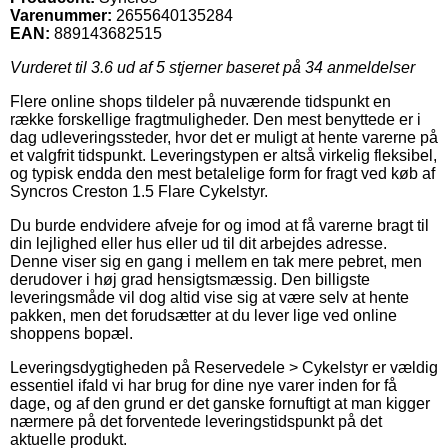
Varenummer:
2655640135284
EAN:
889143682515
Vurderet til
3.6
ud af 5 stjerner baseret på
34
anmeldelser
Flere online shops tildeler på nuværende tidspunkt en
række forskellige fragtmuligheder. Den mest benyttede er i
dag udleveringssteder, hvor det er muligt at hente varerne på
et valgfrit tidspunkt. Leveringstypen er altså virkelig fleksibel,
og typisk endda den mest betalelige form for fragt ved køb af
Syncros Creston 1.5 Flare Cykelstyr.
Du burde endvidere afveje for og imod at få varerne bragt til
din lejlighed eller hus eller ud til dit arbejdes adresse.
Denne viser sig en gang i mellem en tak mere pebret, men
derudover i høj grad hensigtsmæssig. Den billigste
leveringsmåde vil dog altid vise sig at være selv at hente
pakken, men det forudsætter at du lever lige ved online
shoppens bopæl.
Leveringsdygtigheden på Reservedele > Cykelstyr er vældig
essentiel ifald vi har brug for dine nye varer inden for få
dage, og af den grund er det ganske fornuftigt at man kigger
nærmere på det forventede leveringstidspunkt på det
aktuelle produkt.