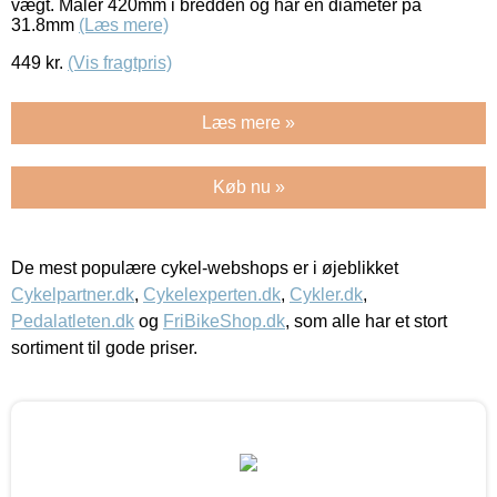
vægt. Måler 420mm i bredden og har en diameter på
31.8mm
(Læs mere)
449
kr.
(Vis fragtpris)
Læs mere »
Køb nu »
De mest populære cykel-webshops er i øjeblikket
Cykelpartner.dk
,
Cykelexperten.dk
,
Cykler.dk
,
Pedalatleten.dk
og
FriBikeShop.dk
, som alle har et stort
sortiment til gode priser.