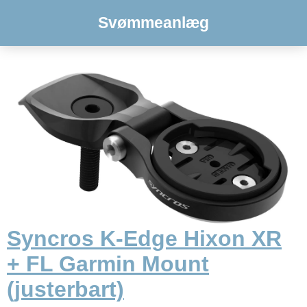
Svømmeanlæg
Syncros K-Edge Hixon XR
+ FL Garmin Mount
(justerbart)