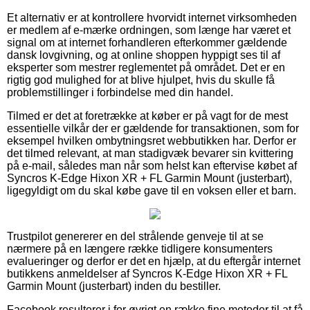
Et alternativ er at kontrollere hvorvidt internet virksomheden
er medlem af e-mærke ordningen, som længe har været et
signal om at internet forhandleren efterkommer gældende
dansk lovgivning, og at online shoppen hyppigt ses til af
eksperter som mestrer reglementet på området. Det er en
rigtig god mulighed for at blive hjulpet, hvis du skulle få
problemstillinger i forbindelse med din handel.
Tilmed er det at foretrække at køber er på vagt for de mest
essentielle vilkår der er gældende for transaktionen, som for
eksempel hvilken ombytningsret webbutikken har. Derfor er
det tilmed relevant, at man stadigvæk bevarer sin kvittering
på e-mail, således man når som helst kan eftervise købet af
Syncros K-Edge Hixon XR + FL Garmin Mount (justerbart),
ligegyldigt om du skal købe gave til en voksen eller et barn.
Trustpilot genererer en del strålende genveje til at se
nærmere på en længere række tidligere konsumenters
evalueringer og derfor er det en hjælp, at du eftergår internet
butikkens anmeldelser af Syncros K-Edge Hixon XR + FL
Garmin Mount (justerbart) inden du bestiller.
Facebook resulterer i for øvrigt en række fine metoder til at få