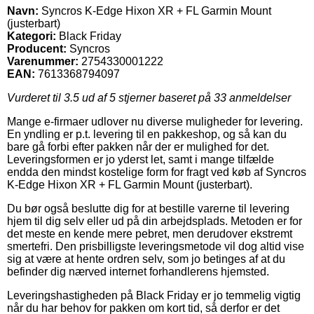
Navn:
Syncros K-Edge Hixon XR + FL Garmin Mount
(justerbart)
Kategori:
Black Friday
Producent:
Syncros
Varenummer:
2754330001222
EAN:
7613368794097
Vurderet til
3.5
ud af 5 stjerner baseret på
33
anmeldelser
Mange e-firmaer udlover nu diverse muligheder for levering.
En yndling er p.t. levering til en pakkeshop, og så kan du
bare gå forbi efter pakken når der er mulighed for det.
Leveringsformen er jo yderst let, samt i mange tilfælde
endda den mindst kostelige form for fragt ved køb af Syncros
K-Edge Hixon XR + FL Garmin Mount (justerbart).
Du bør også beslutte dig for at bestille varerne til levering
hjem til dig selv eller ud på din arbejdsplads. Metoden er for
det meste en kende mere pebret, men derudover ekstremt
smertefri. Den prisbilligste leveringsmetode vil dog altid vise
sig at være at hente ordren selv, som jo betinges af at du
befinder dig nærved internet forhandlerens hjemsted.
Leveringshastigheden på Black Friday er jo temmelig vigtig
når du har behov for pakken om kort tid, så derfor er det