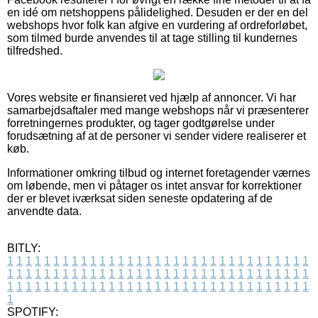
en idé om netshoppens pålidelighed. Desuden er der en del
webshops hvor folk kan afgive en vurdering af ordreforløbet,
som tilmed burde anvendes til at tage stilling til kundernes
tilfredshed.
Vores website er finansieret ved hjælp af annoncer. Vi har
samarbejdsaftaler med mange webshops når vi præsenterer
forretningernes produkter, og tager godtgørelse under
forudsætning af at de personer vi sender videre realiserer et
køb.
Informationer omkring tilbud og internet foretagender værnes
om løbende, men vi påtager os intet ansvar for korrektioner
der er blevet iværksat siden seneste opdatering af de
anvendte data.
BITLY:
1
1
1
1
1
1
1
1
1
1
1
1
1
1
1
1
1
1
1
1
1
1
1
1
1
1
1
1
1
1
1
1
1
1
1
1
1
1
1
1
1
1
1
1
1
1
1
1
1
1
1
1
1
1
1
1
1
1
1
1
1
1
1
1
1
1
1
1
1
1
1
1
1
1
1
1
1
1
1
1
1
1
1
1
1
1
1
1
1
1
1
1
1
1
1
1
1
1
1
1
SPOTIFY: