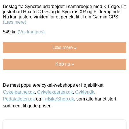
Beslag fra Syncros udarbejdet i samarbejde med K-Edge. Et
justerbart Hixon IC beslag til Syncros XR og FL frempinde.
Nu kan justere vinklen for et perfekt fit til din Garmin GPS.
(Læs mere)
549
kr.
(Vis fragtpris)
Læs mere »
Køb nu »
De mest populære cykel-webshops er i øjeblikket
Cykelpartner.dk
,
Cykelexperten.dk
,
Cykler.dk
,
Pedalatleten.dk
og
FriBikeShop.dk
, som alle har et stort
sortiment til gode priser.