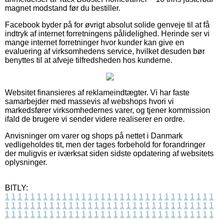
magnet modstand før du bestiller.
Facebook byder på for øvrigt absolut solide genveje til at få
indtryk af internet forretningens pålidelighed. Herinde ser vi
mange internet forretninger hvor kunder kan give en
evaluering af virksomhedens service, hvilket desuden bør
benyttes til at afveje tilfredsheden hos kunderne.
Websitet finansieres af reklameindtægter. Vi har faste
samarbejder med massevis af webshops hvori vi
markedsfører virksomhedernes varer, og tjener kommission
ifald de brugere vi sender videre realiserer en ordre.
Anvisninger om varer og shops på nettet i Danmark
vedligeholdes tit, men der tages forbehold for forandringer
der muligvis er iværksat siden sidste opdatering af websitets
oplysninger.
BITLY:
1
1
1
1
1
1
1
1
1
1
1
1
1
1
1
1
1
1
1
1
1
1
1
1
1
1
1
1
1
1
1
1
1
1
1
1
1
1
1
1
1
1
1
1
1
1
1
1
1
1
1
1
1
1
1
1
1
1
1
1
1
1
1
1
1
1
1
1
1
1
1
1
1
1
1
1
1
1
1
1
1
1
1
1
1
1
1
1
1
1
1
1
1
1
1
1
1
1
1