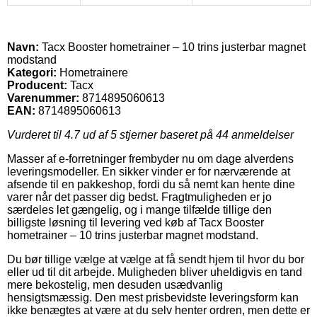
Navn:
Tacx Booster hometrainer – 10 trins justerbar magnet
modstand
Kategori:
Hometrainere
Producent:
Tacx
Varenummer:
8714895060613
EAN:
8714895060613
Vurderet til
4.7
ud af 5 stjerner baseret på
44
anmeldelser
Masser af e-forretninger frembyder nu om dage alverdens
leveringsmodeller. En sikker vinder er for nærværende at
afsende til en pakkeshop, fordi du så nemt kan hente dine
varer når det passer dig bedst. Fragtmuligheden er jo
særdeles let gængelig, og i mange tilfælde tillige den
billigste løsning til levering ved køb af Tacx Booster
hometrainer – 10 trins justerbar magnet modstand.
Du bør tillige vælge at vælge at få sendt hjem til hvor du bor
eller ud til dit arbejde. Muligheden bliver uheldigvis en tand
mere bekostelig, men desuden usædvanlig
hensigtsmæssig. Den mest prisbevidste leveringsform kan
ikke benægtes at være at du selv henter ordren, men dette er