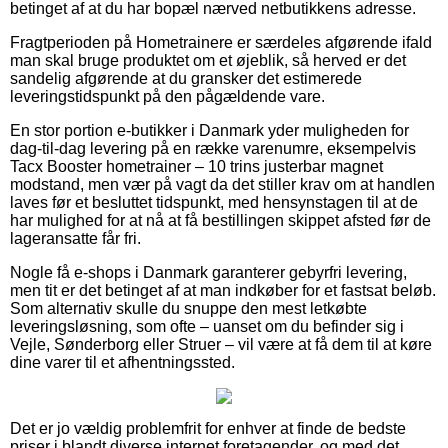
betinget af at du har bopæl nærved netbutikkens adresse.
Fragtperioden på Hometrainere er særdeles afgørende ifald
man skal bruge produktet om et øjeblik, så herved er det
sandelig afgørende at du gransker det estimerede
leveringstidspunkt på den pågældende vare.
En stor portion e-butikker i Danmark yder muligheden for
dag-til-dag levering på en række varenumre, eksempelvis
Tacx Booster hometrainer – 10 trins justerbar magnet
modstand, men vær på vagt da det stiller krav om at handlen
laves før et besluttet tidspunkt, med hensynstagen til at de
har mulighed for at nå at få bestillingen skippet afsted før de
lageransatte får fri.
Nogle få e-shops i Danmark garanterer gebyrfri levering,
men tit er det betinget af at man indkøber for et fastsat beløb.
Som alternativ skulle du snuppe den mest letkøbte
leveringsløsning, som ofte – uanset om du befinder sig i
Vejle, Sønderborg eller Struer – vil være at få dem til at køre
dine varer til et afhentningssted.
Det er jo vældig problemfrit for enhver at finde de bedste
priser i blandt diverse internet foretagender, og med det