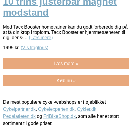
10 trins justerbar magnet
modstand
Med Tacx Booster hometrainer kan du godt forberede dig på
at få din krop i topform. Tacx Booster er hjemmetræneren til
dig, der &…
(Læs mere)
1999
kr.
(Vis fragtpris)
Læs mere »
Køb nu »
De mest populære cykel-webshops er i øjeblikket
Cykelpartner.dk
,
Cykelexperten.dk
,
Cykler.dk
,
Pedalatleten.dk
og
FriBikeShop.dk
, som alle har et stort
sortiment til gode priser.