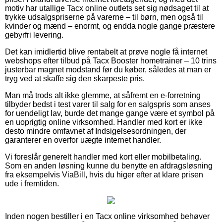
motiv har utallige Tacx online outlets set sig nødsaget til at
trykke udsalgspriserne på varerne – til børn, men også til
kvinder og mænd – enormt, og endda nogle gange præstere
gebyrfri levering.
Det kan imidlertid blive rentabelt at prøve nogle få internet
webshops efter tilbud på Tacx Booster hometrainer – 10 trins
justerbar magnet modstand før du køber, således at man er
tryg ved at skaffe sig den skarpeste pris.
Man må trods alt ikke glemme, at såfremt en e-forretning
tilbyder bedst i test varer til salg for en salgspris som anses
for uendeligt lav, burde det mange gange være et symbol på
en uoprigtig online virksomhed. Handler med kort er ikke
desto mindre omfavnet af Indsigelsesordningen, der
garanterer en overfor uægte internet handler.
Vi foreslår generelt handler med kort eller mobilbetaling.
Som en anden løsning kunne du benytte en afdragsløsning
fra eksempelvis ViaBill, hvis du higer efter at klare prisen
ude i fremtiden.
Inden nogen bestiller i en Tacx online virksomhed behøver