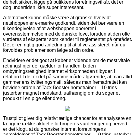
de helt sikkert kigge på butikkens forretningsvilkår, det er
dog undertiden ikke super interessant.
Alternativet kunne måske være at granske hvorvidt
netshoppen er e-mærke godkendt, siden det bør være en
tilkendegivelse af at webshoppen opererer i
overensstemmelse med de danske love, foruden at den ofte
vurderes af eksperter som kender til reglementet på området.
Det er en rigtig god anledning til at blive assisteret, når du
forvoldes problemer som følge af din ordre.
Endvidere er det godt at køber er vidende om de mest vitale
retningslinjer der gælder for handlen, fx den
ombytningsrettighed internet virksomheden tilbyder. I
relation til det er det på samme måde afgørende, at man altid
gemmer ens kvitteringsmail, således man fremadrettet kan
bevidne ordren af Tacx Booster hometrainer – 10 trins
justerbar magnet modstand, uafhængig om du søger et
produkt til en pige eller dreng.
Trustpilot giver dig relativt ærlige chancer for at analysere en
længere række aktuelle forbrugeres vurderinger og herved
er det klogt, at du gransker internet forretningens
anmeldelser af Tacx Booster hometrainer – 10 trins justerbar