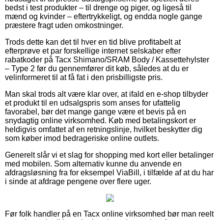
bedst i test produkter – til drenge og piger, og ligeså til
mænd og kvinder – eftertrykkeligt, og endda nogle gange
præstere fragt uden omkostninger.
Trods dette kan det til hver en tid blive profitabelt at
efterprøve et par forskellige internet selskaber efter
rabatkoder på Tacx Shimano/SRAM Body / Kassettehylster
– Type 2 før du gennemfører dit køb, således at du er
velinformeret til at få fat i den prisbilligste pris.
Man skal trods alt være klar over, at ifald en e-shop tilbyder
et produkt til en udsalgspris som anses for ufattelig
favorabel, bør det mange gange være et bevis på en
snydagtig online virksomhed. Køb med betalingskort er
heldigvis omfattet af en retningslinje, hvilket beskytter dig
som køber imod bedrageriske online outlets.
Generelt slår vi et slag for shopping med kort eller betalinger
med mobilen. Som alternativ kunne du anvende en
afdragsløsning fra for eksempel ViaBill, i tilfælde af at du har
i sinde at afdrage pengene over flere uger.
Før folk handler på en Tacx online virksomhed bør man reelt