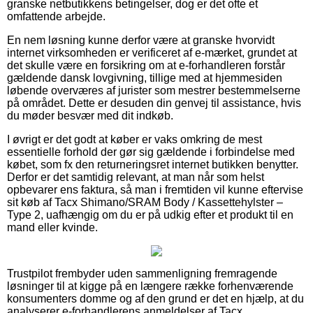
granske netbutikkens betingelser, dog er det ofte et
omfattende arbejde.
En nem løsning kunne derfor være at granske hvorvidt
internet virksomheden er verificeret af e-mærket, grundet at
det skulle være en forsikring om at e-forhandleren forstår
gældende dansk lovgivning, tillige med at hjemmesiden
løbende overværes af jurister som mestrer bestemmelserne
på området. Dette er desuden din genvej til assistance, hvis
du møder besvær med dit indkøb.
I øvrigt er det godt at køber er vaks omkring de mest
essentielle forhold der gør sig gældende i forbindelse med
købet, som fx den returneringsret internet butikken benytter.
Derfor er det samtidig relevant, at man når som helst
opbevarer ens faktura, så man i fremtiden vil kunne eftervise
sit køb af Tacx Shimano/SRAM Body / Kassettehylster –
Type 2, uafhængig om du er på udkig efter et produkt til en
mand eller kvinde.
Trustpilot frembyder uden sammenligning fremragende
løsninger til at kigge på en længere række forhenværende
konsumenters domme og af den grund er det en hjælp, at du
analyserer e-forhandlerens anmeldelser af Tacx