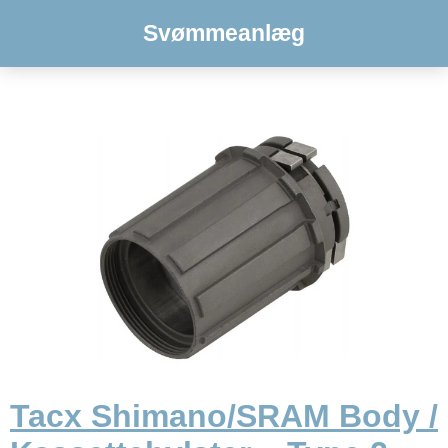
Svømmeanlæg
Tacx Shimano/SRAM Body /