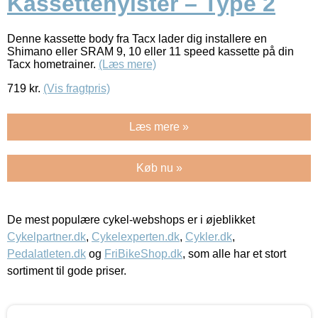
Kassettehylster – Type 2
Denne kassette body fra Tacx lader dig installere en
Shimano eller SRAM 9, 10 eller 11 speed kassette på din
Tacx hometrainer.
(Læs mere)
719
kr.
(Vis fragtpris)
Læs mere »
Køb nu »
De mest populære cykel-webshops er i øjeblikket
Cykelpartner.dk
,
Cykelexperten.dk
,
Cykler.dk
,
Pedalatleten.dk
og
FriBikeShop.dk
, som alle har et stort
sortiment til gode priser.