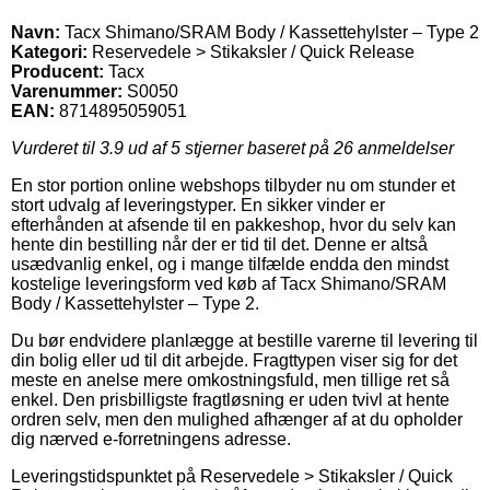
Navn:
Tacx Shimano/SRAM Body / Kassettehylster – Type 2
Kategori:
Reservedele > Stikaksler / Quick Release
Producent:
Tacx
Varenummer:
S0050
EAN:
8714895059051
Vurderet til
3.9
ud af 5 stjerner baseret på
26
anmeldelser
En stor portion online webshops tilbyder nu om stunder et
stort udvalg af leveringstyper. En sikker vinder er
efterhånden at afsende til en pakkeshop, hvor du selv kan
hente din bestilling når der er tid til det. Denne er altså
usædvanlig enkel, og i mange tilfælde endda den mindst
kostelige leveringsform ved køb af Tacx Shimano/SRAM
Body / Kassettehylster – Type 2.
Du bør endvidere planlægge at bestille varerne til levering til
din bolig eller ud til dit arbejde. Fragttypen viser sig for det
meste en anelse mere omkostningsfuld, men tillige ret så
enkel. Den prisbilligste fragtløsning er uden tvivl at hente
ordren selv, men den mulighed afhænger af at du opholder
dig nærved e-forretningens adresse.
Leveringstidspunktet på Reservedele > Stikaksler / Quick