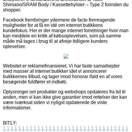
Shimano/SRAM Body / Kassettehylster – Type 2 forinden du
shopper.
Facebook frembringer ydermere de facto fremragende
muligheder for at få en idé om internet butikkens
kundefokus. Her er der mange internet forretninger hvor man
kan meddele en kritik af købsoplevelsen, som på samme
måde må tages i brug til at afveje tidligere kunders
oplevelser.
Websitet er reklamefinansieret. Vi har faste samarbejder
med masser af internet butikker idet vi annoncerer
butikkernes tilbud, og tager imod honorar ifald en af vores
besøgende fuldfører et indkøb.
Oplysninger om produkter og webshops opdateres fra tid til
anden, men vi kan ikke give garantier imod rettelser der kan
være iværksat siden vi nyligst opdaterede de viste
informationer.
BITLY:
1
1
1
1
1
1
1
1
1
1
1
1
1
1
1
1
1
1
1
1
1
1
1
1
1
1
1
1
1
1
1
1
1