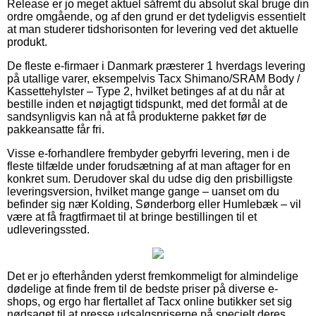
Release er jo meget aktuel såfremt du absolut skal bruge din
ordre omgående, og af den grund er det tydeligvis essentielt
at man studerer tidshorisonten for levering ved det aktuelle
produkt.
De fleste e-firmaer i Danmark præsterer 1 hverdags levering
på utallige varer, eksempelvis Tacx Shimano/SRAM Body /
Kassettehylster – Type 2, hvilket betinges af at du når at
bestille inden et nøjagtigt tidspunkt, med det formål at de
sandsynligvis kan nå at få produkterne pakket før de
pakkeansatte får fri.
Visse e-forhandlere frembyder gebyrfri levering, men i de
fleste tilfælde under forudsætning af at man aftager for en
konkret sum. Derudover skal du udse dig den prisbilligste
leveringsversion, hvilket mange gange – uanset om du
befinder sig nær Kolding, Sønderborg eller Humlebæk – vil
være at få fragtfirmaet til at bringe bestillingen til et
udleveringssted.
Det er jo efterhånden yderst fremkommeligt for almindelige
dødelige at finde frem til de bedste priser på diverse e-
shops, og ergo har flertallet af Tacx online butikker set sig
nødsaget til at presse udsalgspriserne på specielt deres