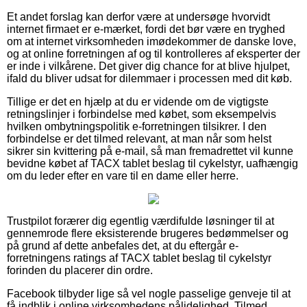
Et andet forslag kan derfor være at undersøge hvorvidt
internet firmaet er e-mærket, fordi det bør være en tryghed
om at internet virksomheden imødekommer de danske love,
og at online forretningen af og til kontrolleres af eksperter der
er inde i vilkårene. Det giver dig chance for at blive hjulpet,
ifald du bliver udsat for dilemmaer i processen med dit køb.
Tillige er det en hjælp at du er vidende om de vigtigste
retningslinjer i forbindelse med købet, som eksempelvis
hvilken ombytningspolitik e-forretningen tilsikrer. I den
forbindelse er det tilmed relevant, at man når som helst
sikrer sin kvittering på e-mail, så man fremadrettet vil kunne
bevidne købet af TACX tablet beslag til cykelstyr, uafhængig
om du leder efter en vare til en dame eller herre.
Trustpilot forærer dig egentlig værdifulde løsninger til at
gennemrode flere eksisterende brugeres bedømmelser og
på grund af dette anbefales det, at du eftergår e-
forretningens ratings af TACX tablet beslag til cykelstyr
forinden du placerer din ordre.
Facebook tilbyder lige så vel nogle passelige genveje til at
få indblik i online virksomhedens pålidelighed. Tilmed