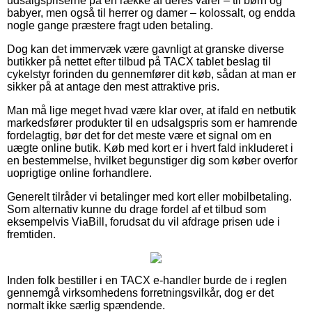
udsalgspriserne på en række af deres varer – til børn og
babyer, men også til herrer og damer – kolossalt, og endda
nogle gange præstere fragt uden betaling.
Dog kan det immervæk være gavnligt at granske diverse
butikker på nettet efter tilbud på TACX tablet beslag til
cykelstyr forinden du gennemfører dit køb, sådan at man er
sikker på at antage den mest attraktive pris.
Man må lige meget hvad være klar over, at ifald en netbutik
markedsfører produkter til en udsalgspris som er hamrende
fordelagtig, bør det for det meste være et signal om en
uægte online butik. Køb med kort er i hvert fald inkluderet i
en bestemmelse, hvilket begunstiger dig som køber overfor
uoprigtige online forhandlere.
Generelt tilråder vi betalinger med kort eller mobilbetaling.
Som alternativ kunne du drage fordel af et tilbud som
eksempelvis ViaBill, forudsat du vil afdrage prisen ude i
fremtiden.
Inden folk bestiller i en TACX e-handler burde de i reglen
gennemgå virksomhedens forretningsvilkår, dog er det
normalt ikke særlig spændende.