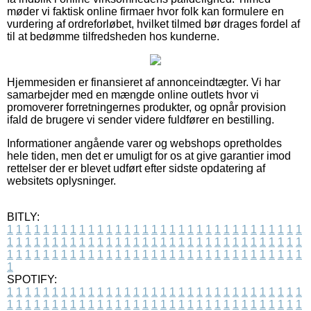
møder vi faktisk online firmaer hvor folk kan formulere en
vurdering af ordreforløbet, hvilket tilmed bør drages fordel af
til at bedømme tilfredsheden hos kunderne.
Hjemmesiden er finansieret af annonceindtægter. Vi har
samarbejder med en mængde online outlets hvor vi
promoverer forretningernes produkter, og opnår provision
ifald de brugere vi sender videre fuldfører en bestilling.
Informationer angående varer og webshops opretholdes
hele tiden, men det er umuligt for os at give garantier imod
rettelser der er blevet udført efter sidste opdatering af
websitets oplysninger.
BITLY:
1
1
1
1
1
1
1
1
1
1
1
1
1
1
1
1
1
1
1
1
1
1
1
1
1
1
1
1
1
1
1
1
1
1
1
1
1
1
1
1
1
1
1
1
1
1
1
1
1
1
1
1
1
1
1
1
1
1
1
1
1
1
1
1
1
1
1
1
1
1
1
1
1
1
1
1
1
1
1
1
1
1
1
1
1
1
1
1
1
1
1
1
1
1
1
1
1
1
1
1
SPOTIFY:
1
1
1
1
1
1
1
1
1
1
1
1
1
1
1
1
1
1
1
1
1
1
1
1
1
1
1
1
1
1
1
1
1
1
1
1
1
1
1
1
1
1
1
1
1
1
1
1
1
1
1
1
1
1
1
1
1
1
1
1
1
1
1
1
1
1