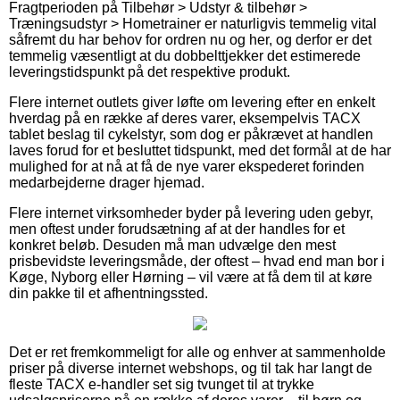
Fragtperioden på Tilbehør > Udstyr & tilbehør >
Træningsudstyr > Hometrainer er naturligvis temmelig vital
såfremt du har behov for ordren nu og her, og derfor er det
temmelig væsentligt at du dobbelttjekker det estimerede
leveringstidspunkt på det respektive produkt.
Flere internet outlets giver løfte om levering efter en enkelt
hverdag på en række af deres varer, eksempelvis TACX
tablet beslag til cykelstyr, som dog er påkrævet at handlen
laves forud for et besluttet tidspunkt, med det formål at de har
mulighed for at nå at få de nye varer ekspederet forinden
medarbejderne drager hjemad.
Flere internet virksomheder byder på levering uden gebyr,
men oftest under forudsætning af at der handles for et
konkret beløb. Desuden må man udvælge den mest
prisbevidste leveringsmåde, der oftest – hvad end man bor i
Køge, Nyborg eller Hørning – vil være at få dem til at køre
din pakke til et afhentningssted.
Det er ret fremkommeligt for alle og enhver at sammenholde
priser på diverse internet webshops, og til tak har langt de
fleste TACX e-handler set sig tvunget til at trykke