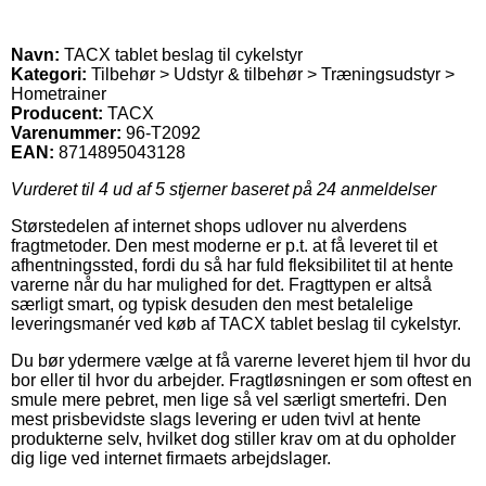
Navn:
TACX tablet beslag til cykelstyr
Kategori:
Tilbehør > Udstyr & tilbehør > Træningsudstyr >
Hometrainer
Producent:
TACX
Varenummer:
96-T2092
EAN:
8714895043128
Vurderet til
4
ud af 5 stjerner baseret på
24
anmeldelser
Størstedelen af internet shops udlover nu alverdens
fragtmetoder. Den mest moderne er p.t. at få leveret til et
afhentningssted, fordi du så har fuld fleksibilitet til at hente
varerne når du har mulighed for det. Fragttypen er altså
særligt smart, og typisk desuden den mest betalelige
leveringsmanér ved køb af TACX tablet beslag til cykelstyr.
Du bør ydermere vælge at få varerne leveret hjem til hvor du
bor eller til hvor du arbejder. Fragtløsningen er som oftest en
smule mere pebret, men lige så vel særligt smertefri. Den
mest prisbevidste slags levering er uden tvivl at hente
produkterne selv, hvilket dog stiller krav om at du opholder
dig lige ved internet firmaets arbejdslager.