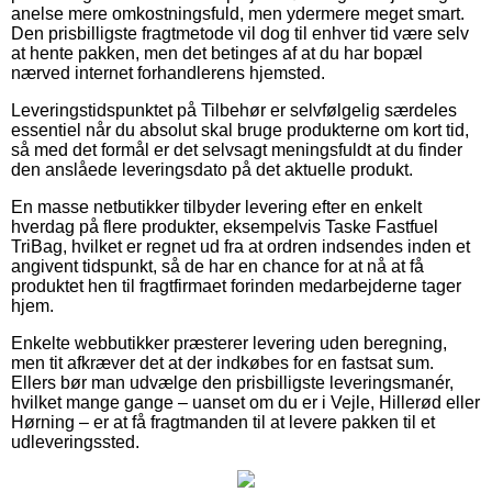
anelse mere omkostningsfuld, men ydermere meget smart.
Den prisbilligste fragtmetode vil dog til enhver tid være selv
at hente pakken, men det betinges af at du har bopæl
nærved internet forhandlerens hjemsted.
Leveringstidspunktet på Tilbehør er selvfølgelig særdeles
essentiel når du absolut skal bruge produkterne om kort tid,
så med det formål er det selvsagt meningsfuldt at du finder
den anslåede leveringsdato på det aktuelle produkt.
En masse netbutikker tilbyder levering efter en enkelt
hverdag på flere produkter, eksempelvis Taske Fastfuel
TriBag, hvilket er regnet ud fra at ordren indsendes inden et
angivent tidspunkt, så de har en chance for at nå at få
produktet hen til fragtfirmaet forinden medarbejderne tager
hjem.
Enkelte webbutikker præsterer levering uden beregning,
men tit afkræver det at der indkøbes for en fastsat sum.
Ellers bør man udvælge den prisbilligste leveringsmanér,
hvilket mange gange – uanset om du er i Vejle, Hillerød eller
Hørning – er at få fragtmanden til at levere pakken til et
udleveringssted.