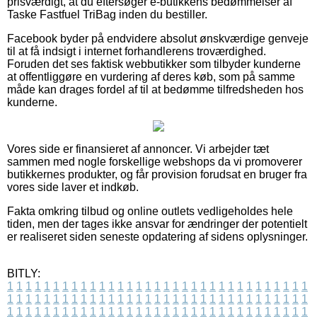
prisværdigt, at du eftersøger e-butikkens bedømmelser af
Taske Fastfuel TriBag inden du bestiller.
Facebook byder på endvidere absolut ønskværdige genveje
til at få indsigt i internet forhandlerens troværdighed.
Foruden det ses faktisk webbutikker som tilbyder kunderne
at offentliggøre en vurdering af deres køb, som på samme
måde kan drages fordel af til at bedømme tilfredsheden hos
kunderne.
Vores side er finansieret af annoncer. Vi arbejder tæt
sammen med nogle forskellige webshops da vi promoverer
butikkernes produkter, og får provision forudsat en bruger fra
vores side laver et indkøb.
Fakta omkring tilbud og online outlets vedligeholdes hele
tiden, men der tages ikke ansvar for ændringer der potentielt
er realiseret siden seneste opdatering af sidens oplysninger.
BITLY:
1
1
1
1
1
1
1
1
1
1
1
1
1
1
1
1
1
1
1
1
1
1
1
1
1
1
1
1
1
1
1
1
1
1
1
1
1
1
1
1
1
1
1
1
1
1
1
1
1
1
1
1
1
1
1
1
1
1
1
1
1
1
1
1
1
1
1
1
1
1
1
1
1
1
1
1
1
1
1
1
1
1
1
1
1
1
1
1
1
1
1
1
1
1
1
1
1
1
1