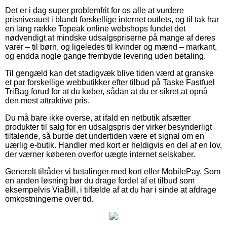
Det er i dag super problemfrit for os alle at vurdere
prisniveauet i blandt forskellige internet outlets, og til tak har
en lang række Topeak online webshops fundet det
nødvendigt at mindske udsalgspriserne på mange af deres
varer – til børn, og ligeledes til kvinder og mænd – markant,
og endda nogle gange frembyde levering uden betaling.
Til gengæld kan det stadigvæk blive tiden værd at granske
et par forskellige webbutikker efter tilbud på Taske Fastfuel
TriBag forud for at du køber, sådan at du er sikret at opnå
den mest attraktive pris.
Du må bare ikke overse, at ifald en netbutik afsætter
produkter til salg for en udsalgspris der virker besynderligt
tiltalende, så burde det undertiden være et signal om en
uærlig e-butik. Handler med kort er heldigvis en del af en lov,
der værner køberen overfor uægte internet selskaber.
Generelt tilråder vi betalinger med kort eller MobilePay. Som
en anden løsning bør du drage fordel af et tilbud som
eksempelvis ViaBill, i tilfælde af at du har i sinde at afdrage
omkostningerne over tid.