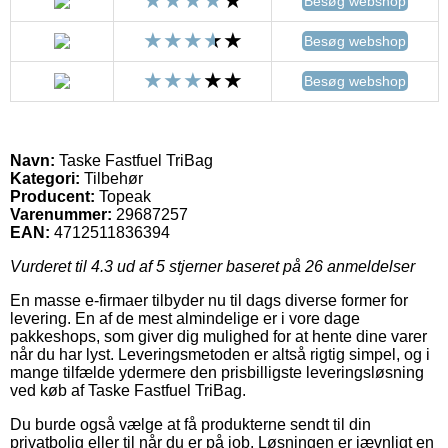
Besøg webshop
Besøg webshop
Besøg webshop
Navn:
Taske Fastfuel TriBag
Kategori:
Tilbehør
Producent:
Topeak
Varenummer:
29687257
EAN:
4712511836394
Vurderet til
4.3
ud af 5 stjerner baseret på
26
anmeldelser
En masse e-firmaer tilbyder nu til dags diverse former for
levering. En af de mest almindelige er i vore dage
pakkeshops, som giver dig mulighed for at hente dine varer
når du har lyst. Leveringsmetoden er altså rigtig simpel, og i
mange tilfælde ydermere den prisbilligste leveringsløsning
ved køb af Taske Fastfuel TriBag.
Du burde også vælge at få produkterne sendt til din
privatbolig eller til når du er på job. Løsningen er jævnligt en