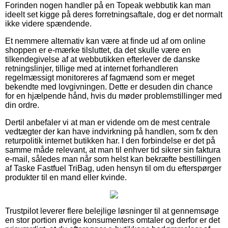
Forinden nogen handler på en Topeak webbutik kan man
ideelt set kigge på deres forretningsaftale, dog er det normalt
ikke videre spændende.
Et nemmere alternativ kan være at finde ud af om online
shoppen er e-mærke tilsluttet, da det skulle være en
tilkendegivelse af at webbutikken efterlever de danske
retningslinjer, tillige med at internet forhandleren
regelmæssigt monitoreres af fagmænd som er meget
bekendte med lovgivningen. Dette er desuden din chance
for en hjælpende hånd, hvis du møder problemstillinger med
din ordre.
Dertil anbefaler vi at man er vidende om de mest centrale
vedtægter der kan have indvirkning på handlen, som fx den
returpolitik internet butikken har. I den forbindelse er det på
samme måde relevant, at man til enhver tid sikrer sin faktura
e-mail, således man når som helst kan bekræfte bestillingen
af Taske Fastfuel TriBag, uden hensyn til om du efterspørger
produkter til en mand eller kvinde.
Trustpilot leverer flere belejlige løsninger til at gennemsøge
en stor portion øvrige konsumenters omtaler og derfor er det