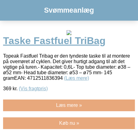
Svømmeanlæg
Taske Fastfuel TriBag
Topeak Fastfuel Tribag er den tyndeste taske til at montere
på overrøret af cyklen. Det giver hurtigt adgang til alt det
vigtige på turen.- Kapacitet: 0,6L- Top tube diameter: ø38 –
ø52 mm- Head tube diameter: ø53 – ø75 mm- 145
gramEAN: 4712511836394
(Læs mere)
369
kr.
(Vis fragtpris)
Læs mere »
Køb nu »