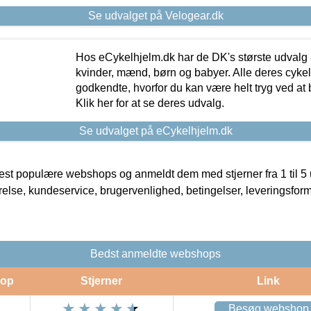
Se udvalget på Velogear.dk
Hos eCykelhjelm.dk har de DK's største udvalg a
kvinder, mænd, børn og babyer. Alle deres cyke
godkendte, hvorfor du kan være helt tryg ved at
Klik her for at se deres udvalg.
Se udvalget på eCykelhjelm.dk
t populære webshops og anmeldt dem med stjerner fra 1 til 5 ud
rrelse, kundeservice, brugervenlighed, betingelser, leveringsfor
Bedst anmeldte webshops
op
Stjerner
Link
Besøg webshop