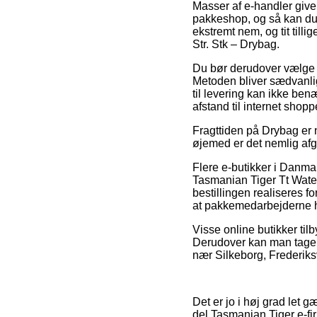
Masser af e-handler giver
pakkeshop, og så kan du b
ekstremt nem, og tit till
Str. Stk – Drybag.
Du bør derudover vælge at 
Metoden bliver sædvanlig
til levering kan ikke ben
afstand til internet shop
Fragttiden på Drybag er na
øjemed er det nemlig afg
Flere e-butikker i Danma
Tasmanian Tiger Tt Water
bestillingen realiseres fo
at pakkemedarbejderne ha
Visse online butikker tilby
Derudover kan man tage d
nær Silkeborg, Frederiksvæ
Det er jo i høj grad let 
del Tasmanian Tiger e-fir