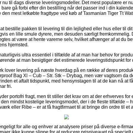
 nu til dags diverse leveringsmodeller. Det mest populære er nu t
are gå forbi efter din bestilling når det passer ind i din kalend
ige den mest letkøbte fragttype ved køb af Tasmanian Tiger Tt Wa
bestille pakken til levering til din lejlighed eller hus eller til d
vis en lille smule dyrere, men desuden særligt fremkommelig. D
ægtes at være at hente varerne selv, hvilket afhænger af at du be
pens hjemsted.
turligvis ultra essentiel i tilfælde af at man har behov for produk
ørende at man besigtiger det estimerede leveringstidspunkt for
rk lover levering på næste hverdag på en række af deres produk
proof Bag Xl – Cub – Str. Stk – Drybag, men vær vagtsom da de
rinden et aftalt tidspunkt, med hensynstagen til at de kan nå at f
r fri.
der portofri fragt, men tit stiller det krav om at der erhverves for 
en mindst kostelige leveringsmodel, der i de fleste tilfælde – 
rk eller Ribe – er at få fragtfirmaet til at bringe din ordre til et
gængeligt for alle og enhver at analysere priser på diverse e-firm
maer ikke kunne slippe for at reducere prisniveauet på specielt d