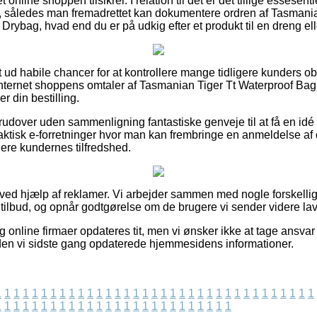
 online shoppen tilsikrer. I relation til det er det tillige essesent
g, således man fremadrettet kan dokumentere ordren af Tasmania
 Drybag, hvad end du er på udkig efter et produkt til en dreng ell
uldt ud habile chancer for at kontrollere mange tidligere kunders 
r internet shoppens omtaler af Tasmanian Tiger Tt Waterproof Bag 
 din bestilling.
rudover uden sammenligning fantastiske genveje til at få en id
faktisk e-forretninger hvor man kan frembringe en anmeldelse af 
rdere kundernes tilfredshed.
 ved hjælp af reklamer. Vi arbejder sammen med nogle forskellige
 tilbud, og opnår godtgørelse om de brugere vi sender videre lave
g online firmaer opdateres tit, men vi ønsker ikke at tage ansvar 
siden vi sidste gang opdaterede hjemmesidens informationer.
1
1
1
1
1
1
1
1
1
1
1
1
1
1
1
1
1
1
1
1
1
1
1
1
1
1
1
1
1
1
1
1
1
1
1
1
1
1
1
1
1
1
1
1
1
1
1
1
1
1
1
1
1
1
1
1
1
1
1
1
1