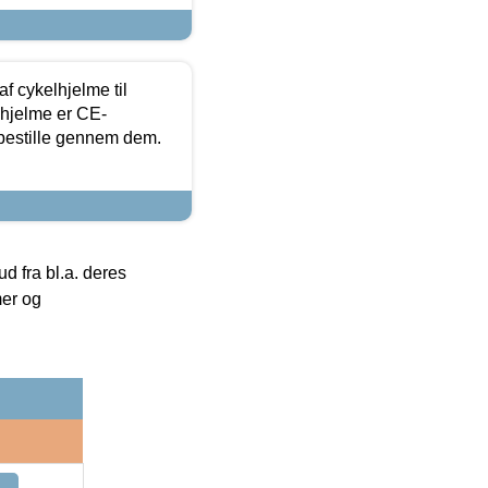
f cykelhjelme til
lhjelme er CE-
 bestille gennem dem.
 fra bl.a. deres
mer og