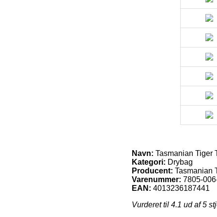
Navn:
Tasmanian Tiger T
Kategori:
Drybag
Producent:
Tasmanian T
Varenummer:
7805-006
EAN:
4013236187441
Vurderet til
4.1
ud af 5 st