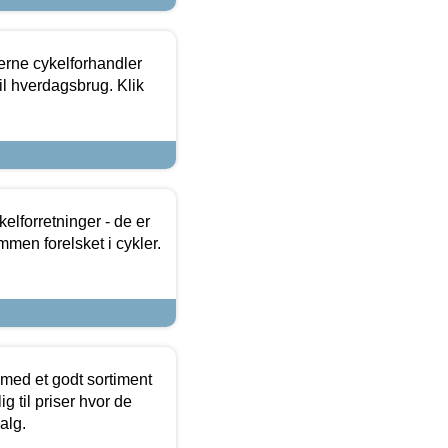
erne cykelforhandler
til hverdagsbrug. Klik
lforretninger - de er
mmen forelsket i cykler.
 med et godt sortiment
g til priser hvor de
alg.