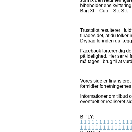
som fx den returneringsret
bibeholder ens kvitterin
Bag Xl – Cub – Str. Stk –
Trustpilot resulterer i f
tilrådes det, at du tolke
Drybag forinden du lægger
Facebook forærer dig de
pålidelighed. Her ser vi 
må tages i brug til at vu
Vores side er finansieret
formidler forretningernes
Informationer om tilbud o
eventuelt er realiseret 
BITLY:
1
1
1
1
1
1
1
1
1
1
1
1
1
1
1
1
1
1
1
1
1
1
1
1
1
1