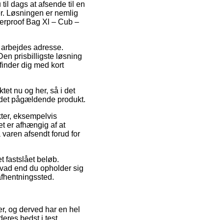
il dags at afsende til en
er. Løsningen er nemlig
terproof Bag Xl – Cub –
it arbejdes adresse.
en prisbilligste løsning
finder dig med kort
tet nu og her, så i det
 det pågældende produkt.
ter, eksempelvis
t er afhængig af at
å varen afsendt forud for
et fastslået beløb.
hvad end du opholder sig
 afhentningssted.
aer, og derved har en hel
eres bedst i test