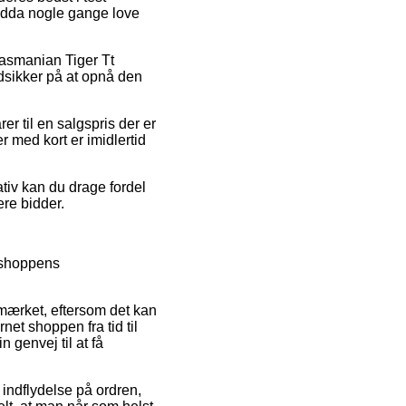
endda nogle gange love
Tasmanian Tiger Tt
udsikker på at opnå den
r til en salgspris der er
r med kort er imidlertid
tiv kan du drage fordel
ere bidder.
bshoppens
-mærket, eftersom det kan
net shoppen fra tid til
 genvej til at få
indflydelse på ordren,