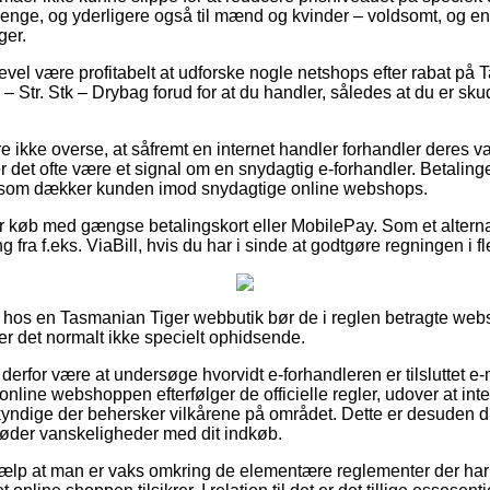
 drenge, og yderligere også til mænd og kvinder – voldsomt, og 
ger.
evel være profitabelt at udforske nogle netshops efter rabat på 
 Str. Stk – Drybag forud for at du handler, således at du er sk
ikke overse, at såfremt en internet handler forhandler deres vare
r det ofte være et signal om en snydagtig e-forhandler. Betalinge
, som dækker kunden imod snydagtige online webshops.
for køb med gængse betalingskort eller MobilePay. Som et alterna
g fra f.eks. ViaBill, hvis du har i sinde at godtgøre regningen i fl
r hos en Tasmanian Tiger webbutik bør de i reglen betragte we
er det normalt ikke specielt ophidsende.
erfor være at undersøge hvorvidt e-forhandleren er tilsluttet e
nline webshoppen efterfølger de officielle regler, udover at inter
yndige der behersker vilkårene på området. Dette er desuden din
møder vanskeligheder med dit indkøb.
jælp at man er vaks omkring de elementære reglementer der har 