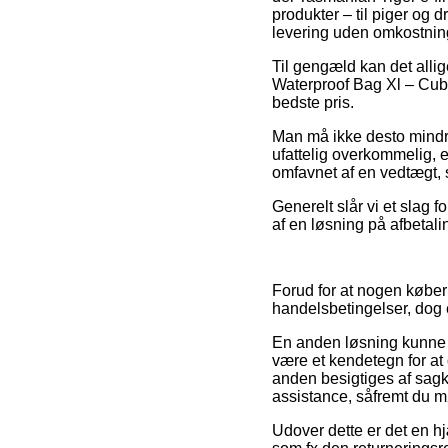
produkter – til piger og
levering uden omkostnin
Til gengæld kan det allig
Waterproof Bag Xl – Cub –
bedste pris.
Man må ikke desto mindre 
ufattelig overkommelig, e
omfavnet af en vedtægt
Generelt slår vi et slag 
af en løsning på afbetalin
Forud for at nogen købe
handelsbetingelser, dog 
En anden løsning kunne d
være et kendetegn for at o
anden besigtiges af sagk
assistance, såfremt du 
Udover dette er det en h