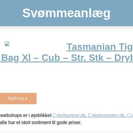
Svømmeanlæg
Tasmanian Tig
Bag Xl – Cub – Str. Stk – Dr
Køb nu »
webshops er i øjeblikket
Cykelpartner.dk
,
Cykelexperten.dk
,
Cy
alle har et stort sortiment til gode priser.