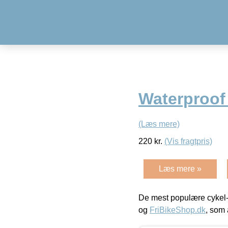
Waterproof 
(Læs mere)
220
kr.
(Vis fragtpris)
Læs mere »
De mest populære cykel-
og
FriBikeShop.dk
, som 