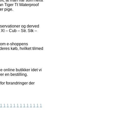
ielt, at man når som helst
n Tiger Tt Waterproof
er pige.
observationer og derved
Xl – Cub – Str. Stk –
é om e-shoppens
deres køb, hvilket tilmed
 online butikker idet vi
r en bestilling.
for forandringer der
1
1
1
1
1
1
1
1
1
1
1
1
1