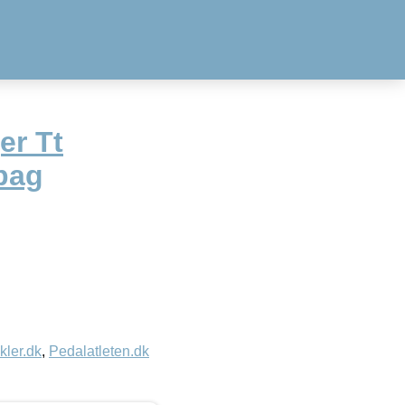
er Tt
ybag
kler.dk
,
Pedalatleten.dk