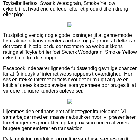
Tcykelbrillerifosi Swank Woodgrain, Smoke Yellow
cykelbrille, hvad end du leder efter et produkt til en dreng
eller pige.
Trustpilot giver dig nogle gode løsninger til at gennemrode
flere aktuelle konsumenters omtaler og på grund af dette kan
det være til hjælp, at du ser nærmere på webbutikkens
ratings af Tcykelbrillerifosi Swank Woodgrain, Smoke Yellow
cykelbrille før du shopper.
Facebook indebærer lignende fuldstændig gavnlige chancer
for at få indtryk af internet webshoppens troværdighed. Her
ses en række internet outlets hvor det er muligt at give en
kritik af deres købsoplevelse, som ydermere bør bruges til at
vurdere tidligere kunders oplevelser.
Hjemmesiden er finansieret af indtægter fra reklamer. Vi
samarbejder med en masse netbutikker hvori vi præsenterer
forretningernes produkter, og får provision om en af vores
brugere gennemfører en transaktion.
Data omkring produkter og online varehuse værnes om tit,