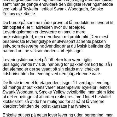
samt mange gange endvidere den billigste leveringsmetode
ved køb af Tcykelbrillerifosi Swank Woodgrain, Smoke
Yellow cykelbrille.
Du burde på samme måde prøve at få produkterne leveret til
din bopæl eller til adressen hvor du arbejder.
Leveringsformen er desværre en smule mere
omkostningsfuld, men derudover ret problemfri. Den mest
prisbevidste leveringstype er utvivlsomt at hente pakken
selv, som desværre nødvendiggør at du fysisk befinder dig
nærved online virksomhedens arbejdslager.
Leveringstidspunktet på Tilbehør kan være rigtig
udslagsgivende hvis du har brug for pakken om kort tid, så i
det øjemed er det selvsagt på sin plads at vi checker
tidshorisonten for levering ved den pågældende vare.
De fleste internet foretagender tilsiger 1 hverdags levering
på mange af butikkens varer, eksempelvis Tcykelbrillerifosi
Swank Woodgrain, Smoke Yellow cykelbrille, men glem ikke
at det er betinget af at orden realiseres forud for et besluttet
klokkeslæt, så at de har mulighed for at nå at få varerne
klargjort forinden de logistikansatte har fyraften.
Enkelte outlets på nettet lover levering uden beregning, men