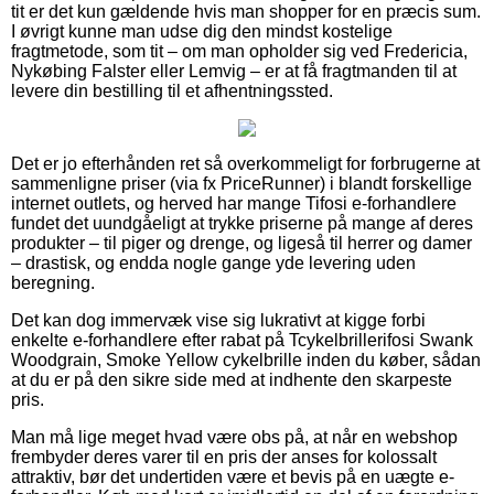
tit er det kun gældende hvis man shopper for en præcis sum.
I øvrigt kunne man udse dig den mindst kostelige
fragtmetode, som tit – om man opholder sig ved Fredericia,
Nykøbing Falster eller Lemvig – er at få fragtmanden til at
levere din bestilling til et afhentningssted.
Det er jo efterhånden ret så overkommeligt for forbrugerne at
sammenligne priser (via fx PriceRunner) i blandt forskellige
internet outlets, og herved har mange Tifosi e-forhandlere
fundet det uundgåeligt at trykke priserne på mange af deres
produkter – til piger og drenge, og ligeså til herrer og damer
– drastisk, og endda nogle gange yde levering uden
beregning.
Det kan dog immervæk vise sig lukrativt at kigge forbi
enkelte e-forhandlere efter rabat på Tcykelbrillerifosi Swank
Woodgrain, Smoke Yellow cykelbrille inden du køber, sådan
at du er på den sikre side med at indhente den skarpeste
pris.
Man må lige meget hvad være obs på, at når en webshop
frembyder deres varer til en pris der anses for kolossalt
attraktiv, bør det undertiden være et bevis på en uægte e-