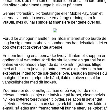
forhandler. Køb med kort er imidlertid en del af en forordning,
der sikrer køber imod uægte butikker på nettet.
Generelt foreslår vi kortbetalinger eller MobilePay. Som et
alternativ burde du overveje en afdragsordning som fx
ViaBill, hvis du har i sinde at finansiere pengene over tid.
Forud for at nogen handler i en Tifosi internet shop burde de
i og for sig gennemløbe virksomhedens handelsaftale, det er
dog oftest et tidskrævende arbejde.
En nem løsning er at bemærke hvorvidt internet shoppen er
godkendt af e-mærket, fordi det skulle være en garanti for at
online virksomheden føjer de danske retningslinjer, tillige
med at butikken jævnligt kontrolleres af eksperter som har
ekspertise inden for de gældende love. Desuden tilbydes du
mulighed for en hjælpende hånd, ifald du bliver udsat for
vanskeligheder med dit indkøb.
Ydermere er det fornuftigt at man er på vagt for de mest
relevante retningslinjer der indvirker på købet, eksempelvis
hvilken bytteret forretningen tilbyder. I relation til det er det
ligeledes relevant, at man stadigvæk bibeholder ens faktura
e-mail, således man fremadrettet vil kunne eftervise købet af