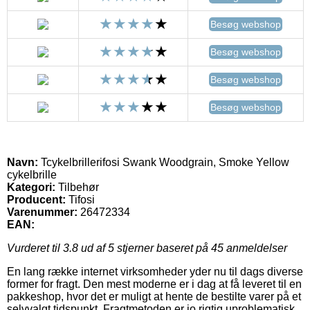
Besøg webshop
Besøg webshop
Besøg webshop
Besøg webshop
Navn:
Tcykelbrillerifosi Swank Woodgrain, Smoke Yellow
cykelbrille
Kategori:
Tilbehør
Producent:
Tifosi
Varenummer:
26472334
EAN:
Vurderet til
3.8
ud af 5 stjerner baseret på
45
anmeldelser
En lang række internet virksomheder yder nu til dags diverse
former for fragt. Den mest moderne er i dag at få leveret til en
pakkeshop, hvor det er muligt at hente de bestilte varer på et
selvvalgt tidspunkt. Fragtmetoden er jo rigtig uproblematisk,