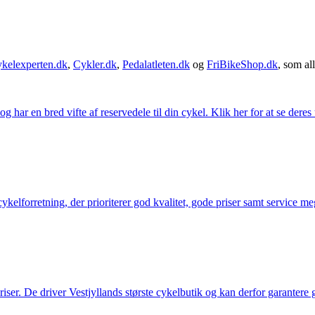
kelexperten.dk
,
Cykler.dk
,
Pedalatleten.dk
og
FriBikeShop.dk
, som all
g har en bred vifte af reservedele til din cykel. Klik her for at se deres
elforretning, der prioriterer god kvalitet, gode priser samt service mege
 priser. De driver Vestjyllands største cykelbutik og kan derfor garantere