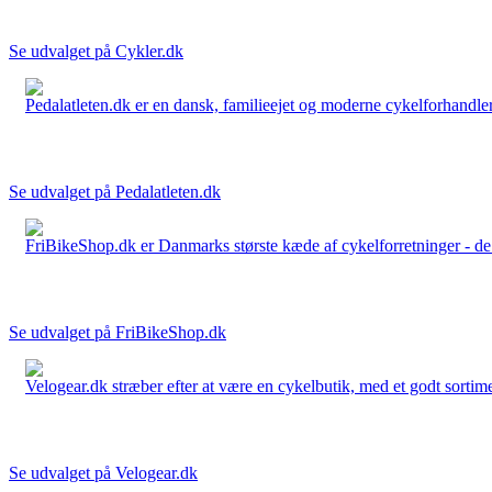
Se udvalget på Cykler.dk
Pedalatleten.dk er en dansk, familieejet og moderne cykelforhandler 
Se udvalget på Pedalatleten.dk
FriBikeShop.dk er Danmarks største kæde af cykelforretninger - de er
Se udvalget på FriBikeShop.dk
Velogear.dk stræber efter at være en cykelbutik, med et godt sortime
Se udvalget på Velogear.dk