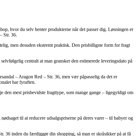
eshop, hvor du selv henter produkterne når det passer dig. Løsningen er
 Str. 36.
elig, men desuden ekstremt praktisk. Den prisbilligste form for fragt
t selvfølgelig centralt at man gransker den estimerede leveringsdato på
sandal – Aragon Red – Str. 36, men vær påpasselig da det er
onalet har fyraften.
rveje den mest prisbevidste fragttype, som mange gange – ligegyldigt om
g nødsaget til at reducere udsalgspriserne på deres varer – til babyer og
tr. 36 inden du færdiggør din shopping, så man er skråsikker på at få