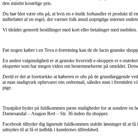
den mindst kostelige pris.
Du bør blot være obs på, at hvis en e-butik forhandler et produkt til e
indbefattet af en regel, der værner folk imod uoprigtige internet outlets
Vi tilråder generelt bestillinger med kort eller betalinger med mobilen
Før nogen køber i en Teva e-forretning kan de de facto granske shoppe
En anden valgmulighed er at granske hvorvidt e-shoppen er e-mærket me
eksperter som har megen viden om bestemmelserne på området. Derudove
Dertil er det at foretrække at køberen er obs på de grundlæggende ved
at man stadigvæk opbevarer ens ordremail, således man i fremtiden vil
pige.
Trustpilot byder på fuldkommen pæne muligheder for at sondere en hel 
Damesandal – Aragon Red – Str. 36 inden du shopper.
Facebook tilbyder dig lignende fuldkommen stabile løsninger til at få 
udnyttes til at få et indblik i kundernes tilfredshed.