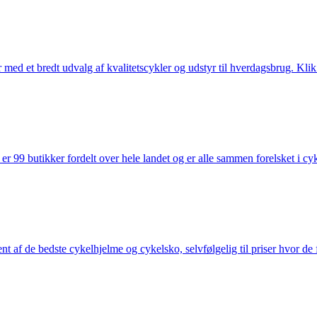
med et bredt udvalg af kvalitetscykler og udstyr til hverdagsbrug. Klik 
 99 butikker fordelt over hele landet og er alle sammen forelsket i cykl
nt af de bedste cykelhjelme og cykelsko, selvfølgelig til priser hvor de 