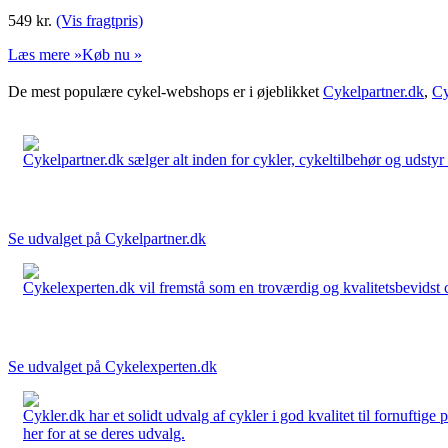
549
kr.
(Vis fragtpris)
Læs mere »
Køb nu »
De mest populære cykel-webshops er i øjeblikket
Cykelpartner.dk
,
Cy
Cykelpartner.dk sælger alt inden for cykler, cykeltilbehør og udstyr o
Se udvalget på Cykelpartner.dk
Cykelexperten.dk vil fremstå som en troværdig og kvalitetsbevidst cyk
Se udvalget på Cykelexperten.dk
Cykler.dk har et solidt udvalg af cykler i god kvalitet til fornuftige
her for at se deres udvalg.