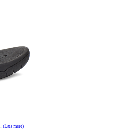
k…
(Læs mere)