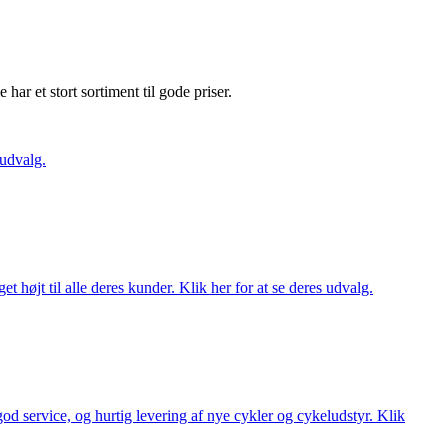
e har et stort sortiment til gode priser.
 udvalg.
t højt til alle deres kunder. Klik her for at se deres udvalg.
 god service, og hurtig levering af nye cykler og cykeludstyr. Klik