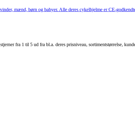
kvinder, mænd, børn og babyer. Alle deres cykelhjelme er CE-godkendte
er fra 1 til 5 ud fra bl.a. deres prisniveau, sortimentstørrelse, kunde