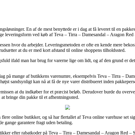
gsløsninger. En af de mest benyttede er i dag at få leveret til en pakk
ige leveringsform ved køb af Teva – Tirra – Damesandal – Aragon Red –
 adressen hvor du arbejder. Leveringsmetoden er ofte en kende mere bekost
orudsætter at du er med kort afstand til online shoppens tilholdssted.
sfuld ifald man har brug for varerne lige om lidt, og af den grund er de
ag på mange af butikkens varenumre, eksempelvis Teva – Tirra – Dame
e højst sandsynligt kan nå at få de nye varer distribueret inden pakkepers
så præmissen at du indkøber for et præcist beløb. Derudover burde du ove
at bringe din pakke til et afhentningssted.
 flere online butikker, og så har flertallet af Teva online varehuse set si
le gange garantere fragt uden betaling.
butikker efter rabatkoder på Teva – Tirra – Damesandal – Aragon Red – S