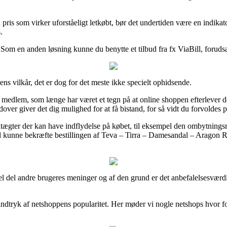
n pris som virker uforståeligt letkøbt, bør det undertiden være en indika
.
. Som en anden løsning kunne du benytte et tilbud fra fx ViaBill, forudsa
ns vilkår, det er dog for det meste ikke specielt ophidsende.
dlem, som længe har været et tegn på at online shoppen efterlever de op
r giver det dig mulighed for at få bistand, for så vidt du forvoldes p
tægter der kan have indflydelse på købet, til eksempel den ombytningsr
 kunne bekræfte bestillingen af Teva – Tirra – Damesandal – Aragon Red –
del andre brugeres meninger og af den grund er det anbefalelsesværdigt
indtryk af netshoppens popularitet. Her møder vi nogle netshops hvor fol