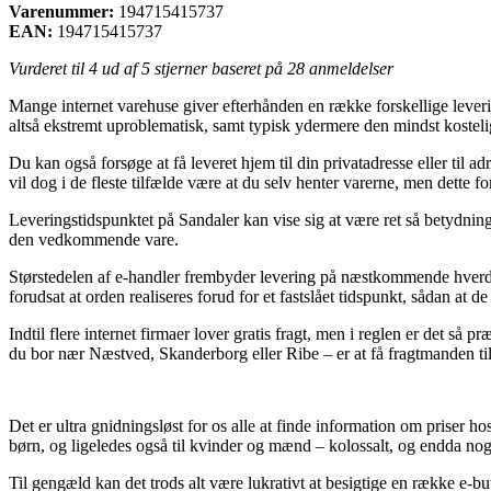
Varenummer:
194715415737
EAN:
194715415737
Vurderet til
4
ud af 5 stjerner baseret på
28
anmeldelser
Mange internet varehuse giver efterhånden en række forskellige leverin
altså ekstremt uproblematisk, samt typisk ydermere den mindst kostel
Du kan også forsøge at få leveret hjem til din privatadresse eller til
vil dog i de fleste tilfælde være at du selv henter varerne, men dette f
Leveringstidspunktet på Sandaler kan vise sig at være ret så betydning
den vedkommende vare.
Størstedelen af e-handler frembyder levering på næstkommende hverd
forudsat at orden realiseres forud for et fastslået tidspunkt, sådan at d
Indtil flere internet firmaer lover gratis fragt, men i reglen er det 
du bor nær Næstved, Skanderborg eller Ribe – er at få fragtmanden til 
Det er ultra gnidningsløst for os alle at finde information om priser hos
børn, og ligeledes også til kvinder og mænd – kolossalt, og endda nog
Til gengæld kan det trods alt være lukrativt at besigtige en række e-