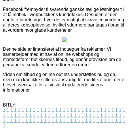
Facebook frembyder tilsvarende ganske ærlige løsninger til
at få indblik i webbutikkens kundefokus. Desuden er der
nogle e-forretninger hvor det er muligt at skrive en vurdering
af deres købsoplevelse, hvilket ydermere bør tages i brug til
at vurdere hvor glade kunderne er.
Denne side er finansieret af indtægter fra reklamer. Vi
samarbejder med et hav af online webshops og
markedsfører butikkernes tilbud, og opnår provision om de
personer vi sender videre udfører en ordre.
Viden om tilbud og online outlets understøttes nu og da,
men man kan ikke stille os ansvarlig for modifikationer der er
blevet iværksat efter at vi sidst opdaterede sidens
informationer.
BITLY:
1
1
1
1
1
1
1
1
1
1
1
1
1
1
1
1
1
1
1
1
1
1
1
1
1
1
1
1
1
1
1
1
1
1
1
1
1
1
1
1
1
1
1
1
1
1
1
1
1
1
1
1
1
1
1
1
1
1
1
1
1
1
1
1
1
1
1
1
1
1
1
1
1
1
1
1
1
1
1
1
1
1
1
1
1
1
1
1
1
1
1
1
1
1
1
1
1
1
1
1