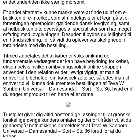
er det undertiden ikke særlig morsomt.
Et andet alternativ kunne måske være at finde ud af om e-
butikken er e-mærket, som almindeligvis er et tegn på at e-
forretningen opretholder gældende dansk lovgivning, samt
at netbutikken ofte overvåges af specialister som har meget
erfaring med lovgivningen. Desuden tilbydes du lejlighed til
en håndsrækning, for så vidt du oplever vanskeligheder i
forbindelse med din bestilling.
Tilmed anbefales det at køber er vaks omkring de
fundamentale vedtægter der kan have betydning for købet,
eksempelvis hvilken ombytningspolitik online shoppen
anvender. I den relation er det i øvrigt vigtigt, at man til
enhver tid bibeholder sin købsbekræftelse, således man til
enhver tid vil kunne dokumentere bestillingen af Teva W
Sanborn Universal – Damesandal – Sort – Str. 36, hvad end
du søger et produkt til en herre eller dame.
Trustpilot giver dig altid anstændige løsninger til at granske
forskellige øvrige kunders omtaler og derfor tilråder vi, at du
gennemgår netbutikkens anmeldelser af Teva W Sanborn
Universal – Damesandal – Sort – Str. 36 forud for at du
køber.