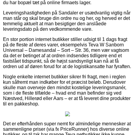
du har bopæl tæt på online firmaets lager.
Leveringshastigheden på Sandaler er usædvanlig vigtig når
man står og skal bruge din ordre nu og her, og herved er det
temmelig aktuelt at man besigtiger den anslåede
leveringsdato på den vedkommende vare.
En stor portion internet butikker stiller udsigt til 1 dags fragt
på de fleste af deres varer, eksempelvis Teva W Sanborn
Universal – Damesandal – Sort – Str. 36, men vær vagtsom
da det er betinget af at ordren indsendes tidligere end et
fastslået tidspunkt, så de højst sandsynligt kan nå at få
ordren ud af døren forud for at de logistikansatte har fyraften.
Nogle enkelte internet butikker sikrer fri fragt, men i reglen
kun såfremt man indkøber for et præcist beløb. Derudover
skulle man overveje den mindst kostelige leveringsmanér,
som i de fleste tilfælde – hvad end man befinder sig ved
Næstved, Hillerød eller Aars – er at få leveret dine produkter
til en pakkeshop.
Det er efterhånden super nemt for almindelige mennesker at
sammenligne priser (via fx PriceRunner) hos diverse online
butikker, og til tak har mange Teva netbutikker ikke kunne