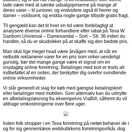
lade være med at sænke udsalgspriserne på mange af
deres varer – til juniorer, og endvidere også til herrer og
damer – voldsomt, og endda nogle gange tilbyde gratis fragt.
Til gengæld kan det til hver en tid være fordelagtigt at
analysere diverse online forhandlere efter rabat på Teva W
Sanborn Universal – Damesandal – Sort – Str. 36 inden du
handler, så du er skudsikker på at skaffe sig den bedste pris.
Man skal lige meget hvad være årvågen med, at når en
netbutik reklamerer varer for en pris som virker uendeligt
gunstig, bør det mange gange være et signal om en
snydagtig online forretning. Betalinger med kort er trods alt
indbefattet af en orden, der beskytter dig overfor svindlende
online virksomheder.
Vi slår generelt et slag for køb med gængse betalingskort
eller betalinger med mobilen. Som alternativ kan du udnytte
en afbetalingsløsning fra eksempelvis ViaBill, såfremt du vil
afdrage omkostningerne over flere uger.
Inden folk shopper i en Teva forretning på nettet behøver de i
og for sig gennemlæse webbutikkens forretningsvilkår, dog