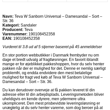
Navn:
Teva W Sanborn Universal – Damesandal – Sort –
Str. 36
Kategori:
Sandaler
Producent:
Teva
Varenummer:
190108452358
EAN:
190108452358
Vurderet til
3.8
ud af 5 stjerner baseret på
45
anmeldelser
En stor portion webbutikker i Danmark frembyder nu om
dage et bredt udvalg af fragtløsninger. En favorit iblandt
mange er for øjeblikket pakkeshoppen, hvor du selv henter
pakken når der er mulighed for det. Denne er nemlig særligt
problemfri, og endda endvidere den mest betalelige
mulighed for fragt ved køb af Teva W Sanborn Universal –
Damesandal – Sort – Str. 36.
Du kan derudover overveje at få pakken leveret til din
adresse eller til din arbejdsplads. Leveringsmetoden bliver
uheldigvis en kende dyrere, men ydermere ultra
ukompliceret. Den mest prisbevidste leveringsløsning er
unægtelig at du selv henter varerne, som dog beroer på at