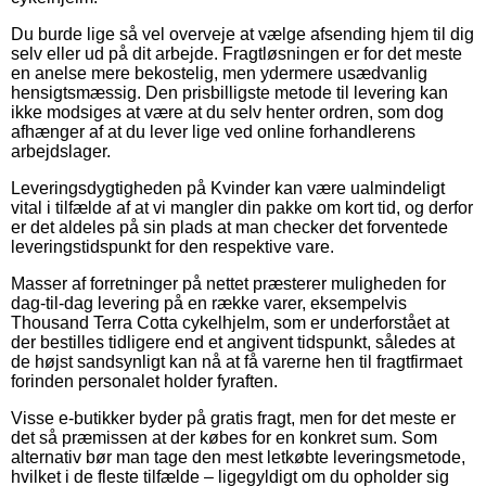
Du burde lige så vel overveje at vælge afsending hjem til dig
selv eller ud på dit arbejde. Fragtløsningen er for det meste
en anelse mere bekostelig, men ydermere usædvanlig
hensigtsmæssig. Den prisbilligste metode til levering kan
ikke modsiges at være at du selv henter ordren, som dog
afhænger af at du lever lige ved online forhandlerens
arbejdslager.
Leveringsdygtigheden på Kvinder kan være ualmindeligt
vital i tilfælde af at vi mangler din pakke om kort tid, og derfor
er det aldeles på sin plads at man checker det forventede
leveringstidspunkt for den respektive vare.
Masser af forretninger på nettet præsterer muligheden for
dag-til-dag levering på en række varer, eksempelvis
Thousand Terra Cotta cykelhjelm, som er underforstået at
der bestilles tidligere end et angivent tidspunkt, således at
de højst sandsynligt kan nå at få varerne hen til fragtfirmaet
forinden personalet holder fyraften.
Visse e-butikker byder på gratis fragt, men for det meste er
det så præmissen at der købes for en konkret sum. Som
alternativ bør man tage den mest letkøbte leveringsmetode,
hvilket i de fleste tilfælde – ligegyldigt om du opholder sig