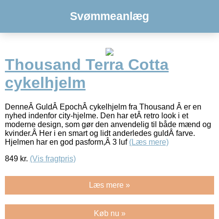
Svømmeanlæg
Thousand Terra Cotta
cykelhjelm
DenneÂ GuldÂ EpochÂ cykelhjelm fra Thousand Â er en
nyhed indenfor city-hjelme. Den har etÂ retro look i et
moderne design, som gør den anvendelig til både mænd og
kvinder.Â Her i en smart og lidt anderledes guldÂ farve.
Hjelmen har en god pasform,Â 3 luf
(Læs mere)
849
kr.
(Vis fragtpris)
Læs mere »
Køb nu »