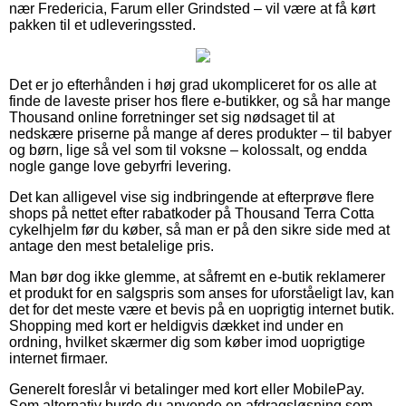
nær Fredericia, Farum eller Grindsted – vil være at få kørt
pakken til et udleveringssted.
Det er jo efterhånden i høj grad ukompliceret for os alle at
finde de laveste priser hos flere e-butikker, og så har mange
Thousand online forretninger set sig nødsaget til at
nedskære priserne på mange af deres produkter – til babyer
og børn, lige så vel som til voksne – kolossalt, og endda
nogle gange love gebyrfri levering.
Det kan alligevel vise sig indbringende at efterprøve flere
shops på nettet efter rabatkoder på Thousand Terra Cotta
cykelhjelm før du køber, så man er på den sikre side med at
antage den mest betalelige pris.
Man bør dog ikke glemme, at såfremt en e-butik reklamerer
et produkt for en salgspris som anses for uforståeligt lav, kan
det for det meste være et bevis på en uoprigtig internet butik.
Shopping med kort er heldigvis dækket ind under en
ordning, hvilket skærmer dig som køber imod uoprigtige
internet firmaer.
Generelt foreslår vi betalinger med kort eller MobilePay.
Som alternativ burde du anvende en afdragsløsning som