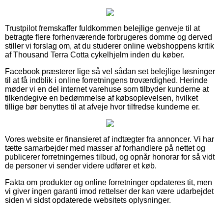
Trustpilot fremskaffer fuldkommen belejlige genveje til at
betragte flere forhenværende forbrugeres domme og derved
stiller vi forslag om, at du studerer online webshoppens kritik
af Thousand Terra Cotta cykelhjelm inden du køber.
Facebook præsterer lige så vel sådan set belejlige løsninger
til at få indblik i online forretningens troværdighed. Herinde
møder vi en del internet varehuse som tilbyder kunderne at
tilkendegive en bedømmelse af købsoplevelsen, hvilket
tillige bør benyttes til at afveje hvor tilfredse kunderne er.
Vores website er finansieret af indtægter fra annoncer. Vi har
tætte samarbejder med masser af forhandlere på nettet og
publicerer forretningernes tilbud, og opnår honorar for så vidt
de personer vi sender videre udfører et køb.
Fakta om produkter og online forretninger opdateres tit, men
vi giver ingen garanti imod rettelser der kan være udarbejdet
siden vi sidst opdaterede websitets oplysninger.