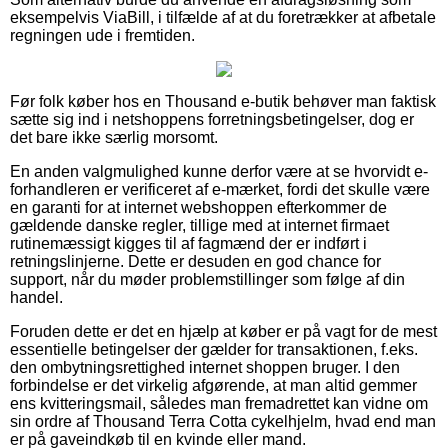
eksempelvis ViaBill, i tilfælde af at du foretrækker at afbetale
regningen ude i fremtiden.
Før folk køber hos en Thousand e-butik behøver man faktisk
sætte sig ind i netshoppens forretningsbetingelser, dog er
det bare ikke særlig morsomt.
En anden valgmulighed kunne derfor være at se hvorvidt e-
forhandleren er verificeret af e-mærket, fordi det skulle være
en garanti for at internet webshoppen efterkommer de
gældende danske regler, tillige med at internet firmaet
rutinemæssigt kigges til af fagmænd der er indført i
retningslinjerne. Dette er desuden en god chance for
support, når du møder problemstillinger som følge af din
handel.
Foruden dette er det en hjælp at køber er på vagt for de mest
essentielle betingelser der gælder for transaktionen, f.eks.
den ombytningsrettighed internet shoppen bruger. I den
forbindelse er det virkelig afgørende, at man altid gemmer
ens kvitteringsmail, således man fremadrettet kan vidne om
sin ordre af Thousand Terra Cotta cykelhjelm, hvad end man
er på gaveindkøb til en kvinde eller mand.