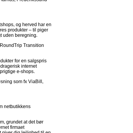
netshops, og herved har en
s produkter – til piger
gt uden beregning.
e RoundTrip Transition
ukter for en salgspris
dragerisk internet
oprigtige e-shops.
øsning som fx ViaBill,
em netbutikkens
, grundet at det bør
rnet firmaet
iver dig lejlighed til en