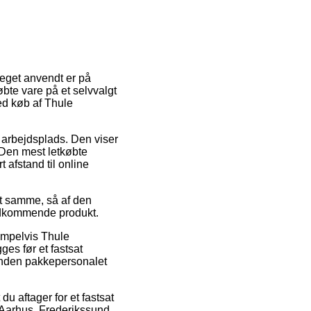
eget anvendt er på
bte vare på et selvvalgt
ed køb af Thule
n arbejdsplads. Den viser
 Den mest letkøbte
 afstand til online
det samme, så af den
vedkommende produkt.
empelvis Thule
es før et fastsat
 inden pakkepersonalet
du aftager for et fastsat
i Aarhus, Frederikssund