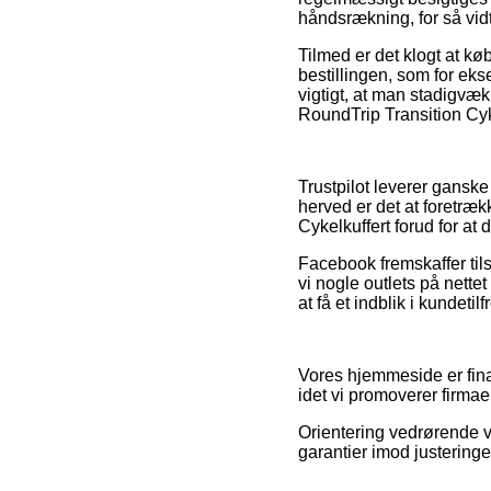
håndsrækning, for så vidt
Tilmed er det klogt at k
bestillingen, som for ek
vigtigt, at man stadigvæ
RoundTrip Transition Cyk
Trustpilot leverer gansk
herved er det at foretræ
Cykelkuffert forud for at
Facebook fremskaffer tils
vi nogle outlets på nette
at få et indblik i kundeti
Vores hjemmeside er fina
idet vi promoverer firmae
Orientering vedrørende v
garantier imod justeringe