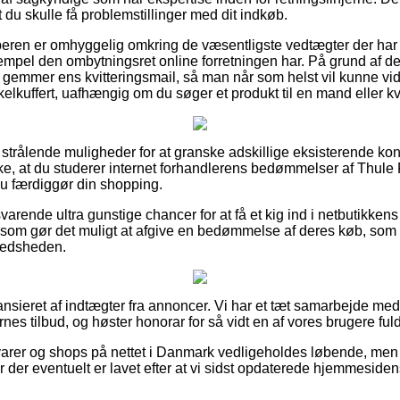
 du skulle få problemstillinger med dit indkøb.
øberen er omhyggelig omkring de væsentligste vedtægter der har 
sempel den ombytningsret online forretningen har. På grund af de
k gemmer ens kvitteringsmail, så man når som helst vil kunne v
elkuffert, uafhængig om du søger et produkt til en mand eller k
e strålende muligheder for at granske adskillige eksisterende k
kke, at du studerer internet forhandlerens bedømmelser af Thule
 du færdiggør din shopping.
varende ultra gunstige chancer for at få et kig ind i netbutikken
t som gør det muligt at afgive en bedømmelse af deres køb, som o
lfredsheden.
nsieret af indtægter fra annoncer. Vi har et tæt samarbejde med
rnes tilbud, og høster honorar for så vidt en af vores brugere ful
arer og shops på nettet i Danmark vedligeholdes løbende, men 
r der eventuelt er lavet efter at vi sidst opdaterede hjemmesiden