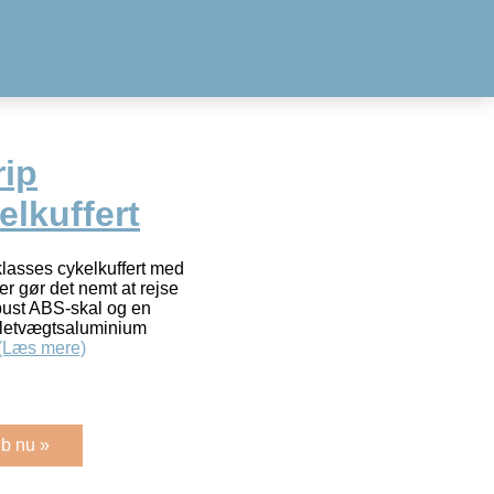
ip
elkuffert
klasses cykelkuffert med
er gør det nemt at rejse
bust ABS-skal og en
f letvægtsaluminium
(Læs mere)
b nu »