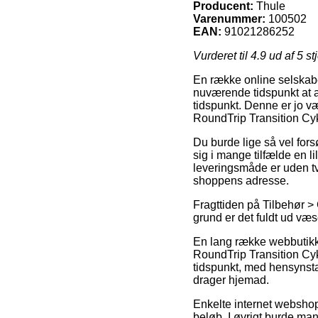
Producent:
Thule
Varenummer:
100502
EAN:
91021286252
Vurderet til
4.9
ud af 5 st
En række online selskabe
nuværende tidspunkt at a
tidspunkt. Denne er jo v
RoundTrip Transition Cyk
Du burde lige så vel fors
sig i mange tilfælde en 
leveringsmåde er uden tvi
shoppens adresse.
Fragttiden på Tilbehør > 
grund er det fuldt ud væ
En lang række webbutikke
RoundTrip Transition Cyk
tidspunkt, med hensynstag
drager hjemad.
Enkelte internet webshops
beløb. I øvrigt burde ma