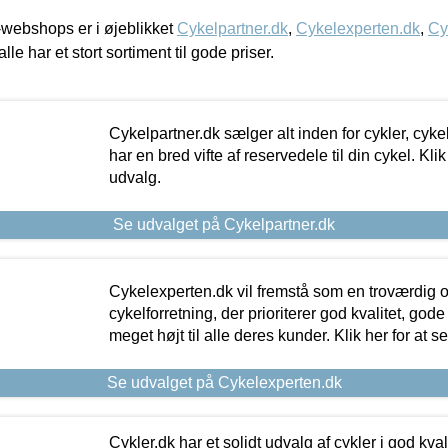
webshops er i øjeblikket
Cykelpartner.dk
,
Cykelexperten.dk
,
Cy
alle har et stort sortiment til gode priser.
Cykelpartner.dk sælger alt inden for cykler, cyke
har en bred vifte af reservedele til din cykel. Klik
udvalg.
Se udvalget på Cykelpartner.dk
Cykelexperten.dk vil fremstå som en troværdig o
cykelforretning, der prioriterer god kvalitet, god
meget højt til alle deres kunder. Klik her for at s
Se udvalget på Cykelexperten.dk
Cykler.dk har et solidt udvalg af cykler i god kvalit