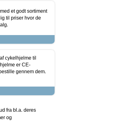
 med et godt sortiment
g til priser hvor de
alg.
f cykelhjelme til
lhjelme er CE-
 bestille gennem dem.
 fra bl.a. deres
mer og