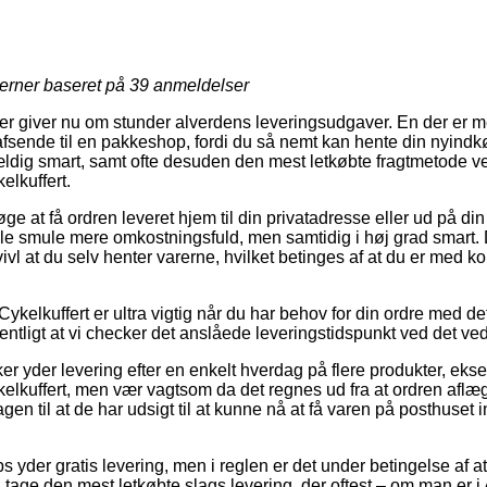
jerner baseret på
39
anmeldelser
r giver nu om stunder alverdens leveringsudgaver. En der er m
fsende til en pakkeshop, fordi du så nemt kan hente din nyindkø
ældig smart, samt ofte desuden den mest letkøbte fragtmetode v
elkuffert.
øge at få ordren leveret hjem til din privatadresse eller ud på di
lille smule mere omkostningsfuld, men samtidig i høj grad smart.
vl at du selv henter varerne, hvilket betinges af at du er med kort
Cykelkuffert er ultra vigtig når du har behov for din ordre med 
sentligt at vi checker det anslåede leveringstidspunkt ved det 
r yder levering efter en enkelt hverdag på flere produkter, eks
elkuffert, men vær vagtsom da det regnes ud fra at ordren aflægg
en til at de har udsigt til at kunne nå at få varen på posthuset
 yder gratis levering, men i reglen er det under betingelse af at 
n tage den mest letkøbte slags levering, der oftest – om man er 