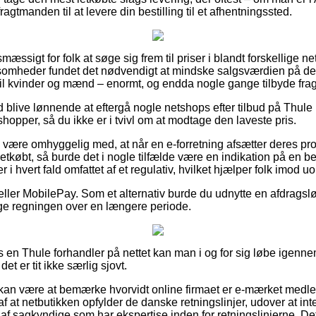
fragtmanden til at levere din bestilling til et afhentningssted.
smæssigt for folk at søge sig frem til priser i blandt forskellige 
ksomheder fundet det nødvendigt at mindske salgsværdien på dere
til kvinder og mænd – enormt, og endda nogle gange tilbyde fra
id blive lønnende at eftergå nogle netshops efter tilbud på Thul
shopper, så du ikke er i tvivl om at modtage den laveste pris.
være omhyggelig med, at når en e-forretning afsætter deres prod
tkøbt, så burde det i nogle tilfælde være en indikation på en be
i hvert fald omfattet af et regulativ, hvilket hjælper folk imod u
r eller MobilePay. Som et alternativ burde du udnytte en afdragsl
age regningen over en længere periode.
s en Thule forhandler på nettet kan man i og for sig løbe igenn
t er tit ikke særlig sjovt.
an være at bemærke hvorvidt online firmaet er e-mærket medlem
f at netbutikken opfylder de danske retningslinjer, udover at inte
f sagkyndige som har ekspertise inden for retningslinjerne. Det g