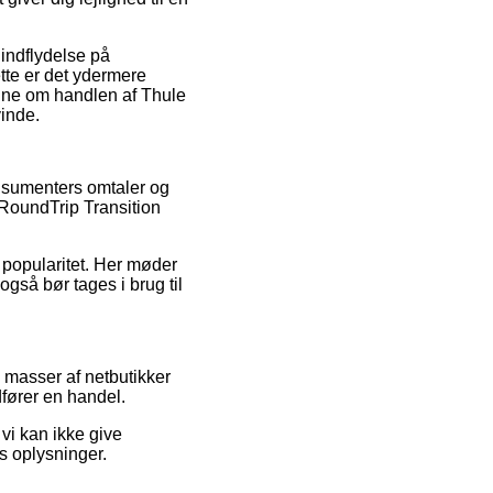
indflydelse på
tte er det ydermere
idne om handlen af Thule
vinde.
onsumenters omtaler og
 RoundTrip Transition
s popularitet. Her møder
gså bør tages i brug til
 masser af netbutikker
dfører en handel.
vi kan ikke give
s oplysninger.