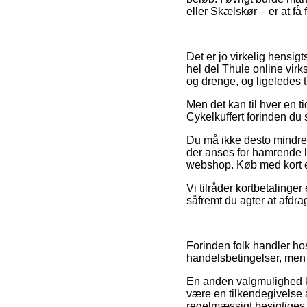
eller Skælskør – er at få 
Det er jo virkelig hensigt
hel del Thule online vir
og drenge, og ligeledes 
Men det kan til hver en t
Cykelkuffert forinden du 
Du må ikke desto mindre 
der anses for hamrende le
webshop. Køb med kort er 
Vi tilråder kortbetalinge
såfremt du agter at afdr
Forinden folk handler ho
handelsbetingelser, men de
En anden valgmulighed k
være en tilkendegivelse a
regelmæssigt besigtiges a