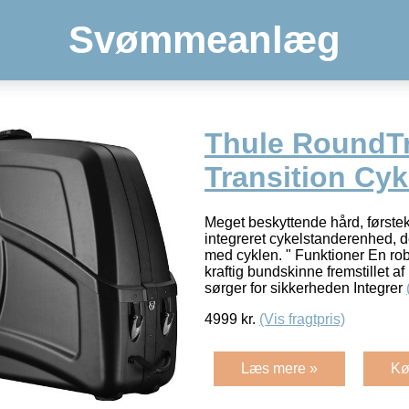
Svømmeanlæg
Thule RoundTr
Transition Cyk
Meget beskyttende hård, første
integreret cykelstanderenhed, d
med cyklen. " Funktioner En ro
kraftig bundskinne fremstillet a
sørger for sikkerheden Integrer
4999
kr.
(Vis fragtpris)
Læs mere »
Kø