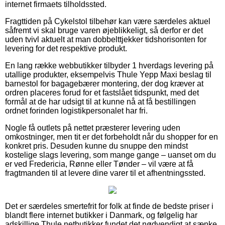
internet firmaets tilholdssted.
Fragttiden på Cykelstol tilbehør kan være særdeles aktuel
såfremt vi skal bruge varen øjeblikkeligt, så derfor er det
uden tvivl aktuelt at man dobbelttjekker tidshorisonten for
levering for det respektive produkt.
En lang række webbutikker tilbyder 1 hverdags levering på
utallige produkter, eksempelvis Thule Yepp Maxi beslag til
barnestol for bagagebærer montering, der dog kræver at
ordren placeres forud for et fastslået tidspunkt, med det
formål at de har udsigt til at kunne nå at få bestillingen
ordnet forinden logistikpersonalet har fri.
Nogle få outlets på nettet præsterer levering uden
omkostninger, men tit er det forbeholdt når du shopper for en
konkret pris. Desuden kunne du snuppe den mindst
kostelige slags levering, som mange gange – uanset om du
er ved Fredericia, Rønne eller Tønder – vil være at få
fragtmanden til at levere dine varer til et afhentningssted.
Det er særdeles smertefrit for folk at finde de bedste priser i
blandt flere internet butikker i Danmark, og følgelig har
adskillige Thule netbutikker fundet det nødvendigt at sænke