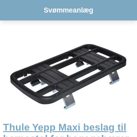
Svømmeanlæg
Thule Yepp Maxi beslag til