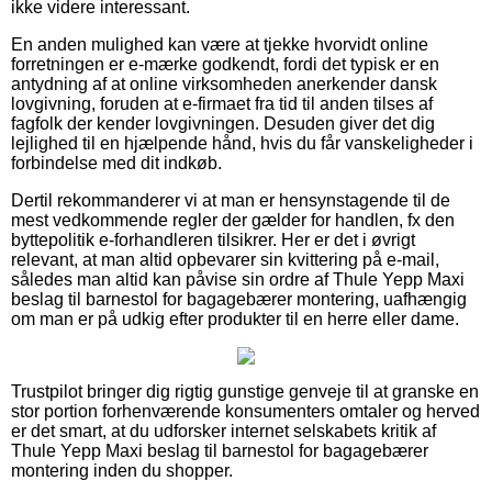
ikke videre interessant.
En anden mulighed kan være at tjekke hvorvidt online
forretningen er e-mærke godkendt, fordi det typisk er en
antydning af at online virksomheden anerkender dansk
lovgivning, foruden at e-firmaet fra tid til anden tilses af
fagfolk der kender lovgivningen. Desuden giver det dig
lejlighed til en hjælpende hånd, hvis du får vanskeligheder i
forbindelse med dit indkøb.
Dertil rekommanderer vi at man er hensynstagende til de
mest vedkommende regler der gælder for handlen, fx den
byttepolitik e-forhandleren tilsikrer. Her er det i øvrigt
relevant, at man altid opbevarer sin kvittering på e-mail,
således man altid kan påvise sin ordre af Thule Yepp Maxi
beslag til barnestol for bagagebærer montering, uafhængig
om man er på udkig efter produkter til en herre eller dame.
Trustpilot bringer dig rigtig gunstige genveje til at granske en
stor portion forhenværende konsumenters omtaler og herved
er det smart, at du udforsker internet selskabets kritik af
Thule Yepp Maxi beslag til barnestol for bagagebærer
montering inden du shopper.