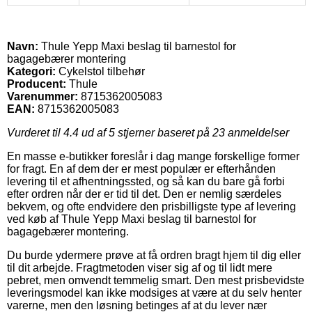
Navn:
Thule Yepp Maxi beslag til barnestol for
bagagebærer montering
Kategori:
Cykelstol tilbehør
Producent:
Thule
Varenummer:
8715362005083
EAN:
8715362005083
Vurderet til
4.4
ud af 5 stjerner baseret på
23
anmeldelser
En masse e-butikker foreslår i dag mange forskellige former
for fragt. En af dem der er mest populær er efterhånden
levering til et afhentningssted, og så kan du bare gå forbi
efter ordren når der er tid til det. Den er nemlig særdeles
bekvem, og ofte endvidere den prisbilligste type af levering
ved køb af Thule Yepp Maxi beslag til barnestol for
bagagebærer montering.
Du burde ydermere prøve at få ordren bragt hjem til dig eller
til dit arbejde. Fragtmetoden viser sig af og til lidt mere
pebret, men omvendt temmelig smart. Den mest prisbevidste
leveringsmodel kan ikke modsiges at være at du selv henter
varerne, men den løsning betinges af at du lever nær