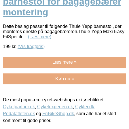
barnestol for bagagebærer
montering
Dette beslag passer til følgende Thule Yepp barnestol, der
monteres direkte på bagagebæreren.Thule Yepp Maxi Easy
FitSpecifi…
(Læs mere)
199
kr.
(Vis fragtpris)
Læs mere »
Køb nu »
De mest populære cykel-webshops er i øjeblikket
Cykelpartner.dk
,
Cykelexperten.dk
,
Cykler.dk
,
Pedalatleten.dk
og
FriBikeShop.dk
, som alle har et stort
sortiment til gode priser.