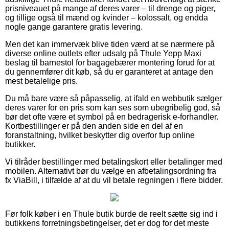
prisniveauet på mange af deres varer – til drenge og piger,
og tillige også til mænd og kvinder – kolossalt, og endda
nogle gange garantere gratis levering.
Men det kan immervæk blive tiden værd at se nærmere på
diverse online outlets efter udsalg på Thule Yepp Maxi
beslag til barnestol for bagagebærer montering forud for at
du gennemfører dit køb, så du er garanteret at antage den
mest betalelige pris.
Du må bare være så påpasselig, at ifald en webbutik sælger
deres varer for en pris som kan ses som ubegribelig god, så
bør det ofte være et symbol på en bedragerisk e-forhandler.
Kortbestillinger er på den anden side en del af en
foranstaltning, hvilket beskytter dig overfor fup online
butikker.
Vi tilråder bestillinger med betalingskort eller betalinger med
mobilen. Alternativt bør du vælge en afbetalingsordning fra
fx ViaBill, i tilfælde af at du vil betale regningen i flere bidder.
Før folk køber i en Thule butik burde de reelt sætte sig ind i
butikkens forretningsbetingelser, det er dog for det meste