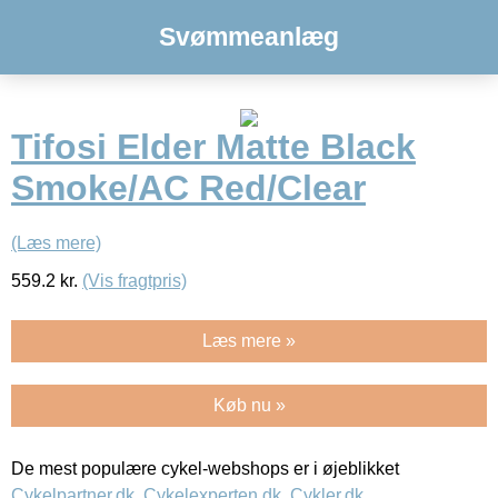
Svømmeanlæg
Tifosi Elder Matte Black
Smoke/AC Red/Clear
(Læs mere)
559.2
kr.
(Vis fragtpris)
Læs mere »
Køb nu »
De mest populære cykel-webshops er i øjeblikket
Cykelpartner.dk
,
Cykelexperten.dk
,
Cykler.dk
,