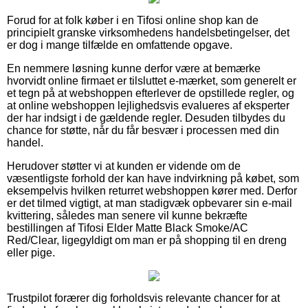
Forud for at folk køber i en Tifosi online shop kan de
principielt granske virksomhedens handelsbetingelser, det
er dog i mange tilfælde en omfattende opgave.
En nemmere løsning kunne derfor være at bemærke
hvorvidt online firmaet er tilsluttet e-mærket, som generelt er
et tegn på at webshoppen efterlever de opstillede regler, og
at online webshoppen lejlighedsvis evalueres af eksperter
der har indsigt i de gældende regler. Desuden tilbydes du
chance for støtte, når du får besvær i processen med din
handel.
Herudover støtter vi at kunden er vidende om de
væsentligste forhold der kan have indvirkning på købet, som
eksempelvis hvilken returret webshoppen kører med. Derfor
er det tilmed vigtigt, at man stadigvæk opbevarer sin e-mail
kvittering, således man senere vil kunne bekræfte
bestillingen af Tifosi Elder Matte Black Smoke/AC
Red/Clear, ligegyldigt om man er på shopping til en dreng
eller pige.
Trustpilot forærer dig forholdsvis relevante chancer for at