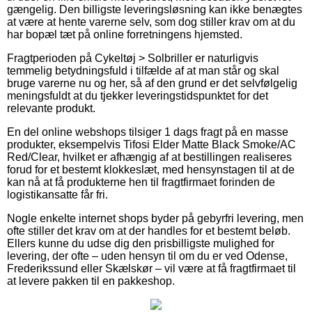
gængelig. Den billigste leveringsløsning kan ikke benægtes
at være at hente varerne selv, som dog stiller krav om at du
har bopæl tæt på online forretningens hjemsted.
Fragtperioden på Cykeltøj > Solbriller er naturligvis
temmelig betydningsfuld i tilfælde af at man står og skal
bruge varerne nu og her, så af den grund er det selvfølgelig
meningsfuldt at du tjekker leveringstidspunktet for det
relevante produkt.
En del online webshops tilsiger 1 dags fragt på en masse
produkter, eksempelvis Tifosi Elder Matte Black Smoke/AC
Red/Clear, hvilket er afhængig af at bestillingen realiseres
forud for et bestemt klokkeslæt, med hensynstagen til at de
kan nå at få produkterne hen til fragtfirmaet forinden de
logistikansatte får fri.
Nogle enkelte internet shops byder på gebyrfri levering, men
ofte stiller det krav om at der handles for et bestemt beløb.
Ellers kunne du udse dig den prisbilligste mulighed for
levering, der ofte – uden hensyn til om du er ved Odense,
Frederikssund eller Skælskør – vil være at få fragtfirmaet til
at levere pakken til en pakkeshop.