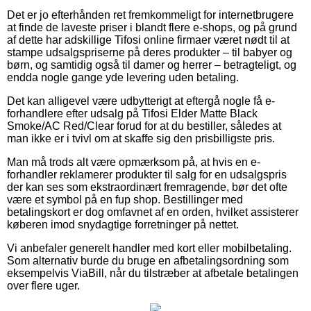
Det er jo efterhånden ret fremkommeligt for internetbrugere
at finde de laveste priser i blandt flere e-shops, og på grund
af dette har adskillige Tifosi online firmaer været nødt til at
stampe udsalgspriserne på deres produkter – til babyer og
børn, og samtidig også til damer og herrer – betragteligt, og
endda nogle gange yde levering uden betaling.
Det kan alligevel være udbytterigt at eftergå nogle få e-
forhandlere efter udsalg på Tifosi Elder Matte Black
Smoke/AC Red/Clear forud for at du bestiller, således at
man ikke er i tvivl om at skaffe sig den prisbilligste pris.
Man må trods alt være opmærksom på, at hvis en e-
forhandler reklamerer produkter til salg for en udsalgspris
der kan ses som ekstraordinært fremragende, bør det ofte
være et symbol på en fup shop. Bestillinger med
betalingskort er dog omfavnet af en orden, hvilket assisterer
køberen imod snydagtige forretninger på nettet.
Vi anbefaler generelt handler med kort eller mobilbetaling.
Som alternativ burde du bruge en afbetalingsordning som
eksempelvis ViaBill, når du tilstræber at afbetale betalingen
over flere uger.