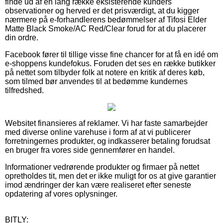
finde ud af en lang række eksisterende kunders
observationer og herved er det prisværdigt, at du kigger
nærmere på e-forhandlerens bedømmelser af Tifosi Elder
Matte Black Smoke/AC Red/Clear forud for at du placerer
din ordre.
Facebook fører til tillige visse fine chancer for at få en idé om
e-shoppens kundefokus. Foruden det ses en række butikker
på nettet som tilbyder folk at notere en kritik af deres køb,
som tilmed bør anvendes til at bedømme kundernes
tilfredshed.
Websitet finansieres af reklamer. Vi har faste samarbejder
med diverse online varehuse i form af at vi publicerer
forretningernes produkter, og indkasserer betaling forudsat
en bruger fra vores side gennemfører en handel.
Informationer vedrørende produkter og firmaer på nettet
opretholdes tit, men det er ikke muligt for os at give garantier
imod ændringer der kan være realiseret efter seneste
opdatering af vores oplysninger.
BITLY: