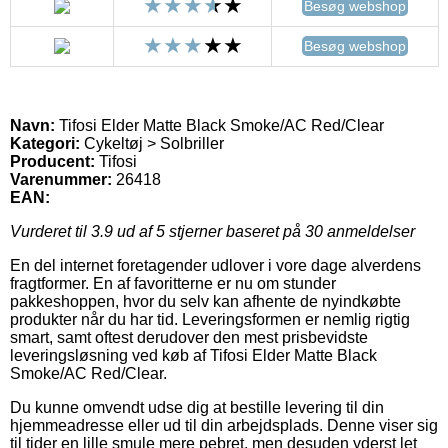
Besøg webshop
Besøg webshop
Navn:
Tifosi Elder Matte Black Smoke/AC Red/Clear
Kategori:
Cykeltøj > Solbriller
Producent:
Tifosi
Varenummer:
26418
EAN:
Vurderet til
3.9
ud af 5 stjerner baseret på
30
anmeldelser
En del internet foretagender udlover i vore dage alverdens
fragtformer. En af favoritterne er nu om stunder
pakkeshoppen, hvor du selv kan afhente de nyindkøbte
produkter når du har tid. Leveringsformen er nemlig rigtig
smart, samt oftest derudover den mest prisbevidste
leveringsløsning ved køb af Tifosi Elder Matte Black
Smoke/AC Red/Clear.
Du kunne omvendt udse dig at bestille levering til din
hjemmeadresse eller ud til din arbejdsplads. Denne viser sig
til tider en lille smule mere pebret, men desuden yderst let