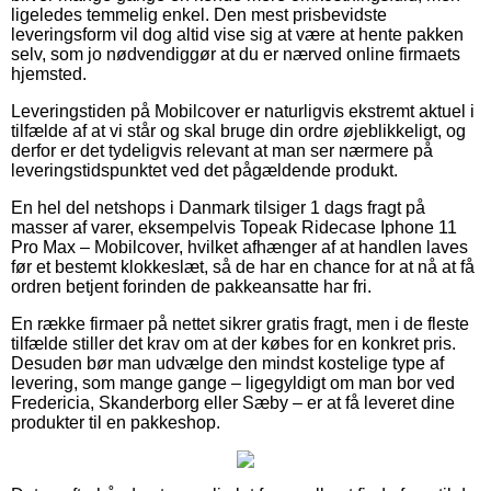
ligeledes temmelig enkel. Den mest prisbevidste
leveringsform vil dog altid vise sig at være at hente pakken
selv, som jo nødvendiggør at du er nærved online firmaets
hjemsted.
Leveringstiden på Mobilcover er naturligvis ekstremt aktuel i
tilfælde af at vi står og skal bruge din ordre øjeblikkeligt, og
derfor er det tydeligvis relevant at man ser nærmere på
leveringstidspunktet ved det pågældende produkt.
En hel del netshops i Danmark tilsiger 1 dags fragt på
masser af varer, eksempelvis Topeak Ridecase Iphone 11
Pro Max – Mobilcover, hvilket afhænger af at handlen laves
før et bestemt klokkeslæt, så de har en chance for at nå at få
ordren betjent forinden de pakkeansatte har fri.
En række firmaer på nettet sikrer gratis fragt, men i de fleste
tilfælde stiller det krav om at der købes for en konkret pris.
Desuden bør man udvælge den mindst kostelige type af
levering, som mange gange – ligegyldigt om man bor ved
Fredericia, Skanderborg eller Sæby – er at få leveret dine
produkter til en pakkeshop.