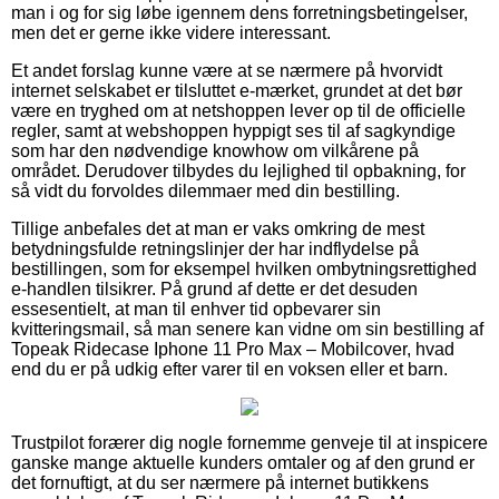
man i og for sig løbe igennem dens forretningsbetingelser,
men det er gerne ikke videre interessant.
Et andet forslag kunne være at se nærmere på hvorvidt
internet selskabet er tilsluttet e-mærket, grundet at det bør
være en tryghed om at netshoppen lever op til de officielle
regler, samt at webshoppen hyppigt ses til af sagkyndige
som har den nødvendige knowhow om vilkårene på
området. Derudover tilbydes du lejlighed til opbakning, for
så vidt du forvoldes dilemmaer med din bestilling.
Tillige anbefales det at man er vaks omkring de mest
betydningsfulde retningslinjer der har indflydelse på
bestillingen, som for eksempel hvilken ombytningsrettighed
e-handlen tilsikrer. På grund af dette er det desuden
essesentielt, at man til enhver tid opbevarer sin
kvitteringsmail, så man senere kan vidne om sin bestilling af
Topeak Ridecase Iphone 11 Pro Max – Mobilcover, hvad
end du er på udkig efter varer til en voksen eller et barn.
Trustpilot forærer dig nogle fornemme genveje til at inspicere
ganske mange aktuelle kunders omtaler og af den grund er
det fornuftigt, at du ser nærmere på internet butikkens