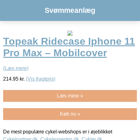
Svømmeanlæg
Topeak Ridecase Iphone 11
Pro Max – Mobilcover
(Læs mere)
214.95
kr.
(Vis fragtpris)
Læs mere »
Køb nu »
De mest populære cykel-webshops er i øjeblikket
Cykelpartner.dk
,
Cykelexperten.dk
,
Cykler.dk
,