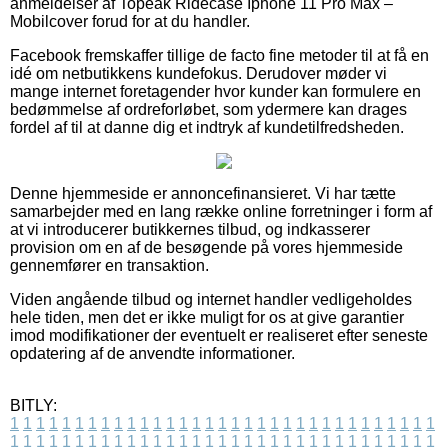
anmeldelser af Topeak Ridecase Iphone 11 Pro Max –
Mobilcover forud for at du handler.
Facebook fremskaffer tillige de facto fine metoder til at få en
idé om netbutikkens kundefokus. Derudover møder vi
mange internet foretagender hvor kunder kan formulere en
bedømmelse af ordreforløbet, som ydermere kan drages
fordel af til at danne dig et indtryk af kundetilfredsheden.
Denne hjemmeside er annoncefinansieret. Vi har tætte
samarbejder med en lang række online forretninger i form af
at vi introducerer butikkernes tilbud, og indkasserer
provision om en af de besøgende på vores hjemmeside
gennemfører en transaktion.
Viden angående tilbud og internet handler vedligeholdes
hele tiden, men det er ikke muligt for os at give garantier
imod modifikationer der eventuelt er realiseret efter seneste
opdatering af de anvendte informationer.
BITLY:
1
1
1
1
1
1
1
1
1
1
1
1
1
1
1
1
1
1
1
1
1
1
1
1
1
1
1
1
1
1
1
1
1
1
1
1
1
1
1
1
1
1
1
1
1
1
1
1
1
1
1
1
1
1
1
1
1
1
1
1
1
1
1
1
1
1