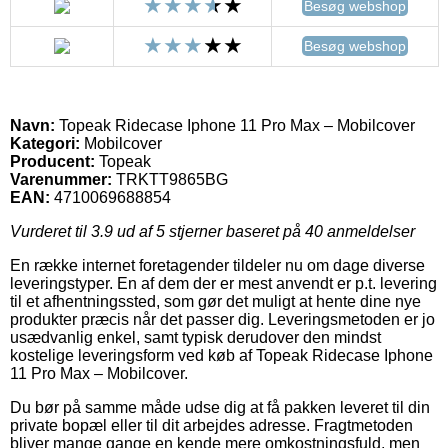
Besøg webshop
Besøg webshop
Navn:
Topeak Ridecase Iphone 11 Pro Max – Mobilcover
Kategori:
Mobilcover
Producent:
Topeak
Varenummer:
TRKTT9865BG
EAN:
4710069688854
Vurderet til
3.9
ud af 5 stjerner baseret på
40
anmeldelser
En række internet foretagender tildeler nu om dage diverse
leveringstyper. En af dem der er mest anvendt er p.t. levering
til et afhentningssted, som gør det muligt at hente dine nye
produkter præcis når det passer dig. Leveringsmetoden er jo
usædvanlig enkel, samt typisk derudover den mindst
kostelige leveringsform ved køb af Topeak Ridecase Iphone
11 Pro Max – Mobilcover.
Du bør på samme måde udse dig at få pakken leveret til din
private bopæl eller til dit arbejdes adresse. Fragtmetoden
bliver mange gange en kende mere omkostningsfuld, men