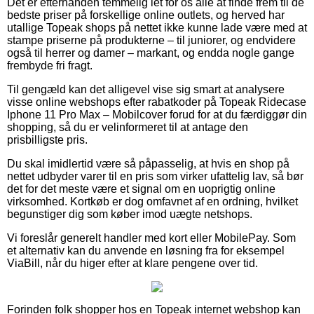
Det er efterhånden temmelig let for os alle at finde frem til de
bedste priser på forskellige online outlets, og herved har
utallige Topeak shops på nettet ikke kunne lade være med at
stampe priserne på produkterne – til juniorer, og endvidere
også til herrer og damer – markant, og endda nogle gange
frembyde fri fragt.
Til gengæld kan det alligevel vise sig smart at analysere
visse online webshops efter rabatkoder på Topeak Ridecase
Iphone 11 Pro Max – Mobilcover forud for at du færdiggør din
shopping, så du er velinformeret til at antage den
prisbilligste pris.
Du skal imidlertid være så påpasselig, at hvis en shop på
nettet udbyder varer til en pris som virker ufattelig lav, så bør
det for det meste være et signal om en uoprigtig online
virksomhed. Kortkøb er dog omfavnet af en ordning, hvilket
begunstiger dig som køber imod uægte netshops.
Vi foreslår generelt handler med kort eller MobilePay. Som
et alternativ kan du anvende en løsning fra for eksempel
ViaBill, når du higer efter at klare pengene over tid.
Forinden folk shopper hos en Topeak internet webshop kan