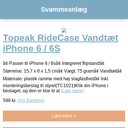
Svømmeanlæg
Topeak RideCase Vandtæt
iPhone 6 / 6S
â¢ Passer til iPhone 6 / 6sâ¢ Integreret flipstandâ¢
Størrelse: 15,7 x 8 x 1,5 cmâ¢ Vægt: 75 gramâ¢ Vandtætâ¢
Materiale: plastik ramme med høj slagfasthedâ¢ Inkl.
monteringsbeslag til styret(TC1021)Klik din iPhone i
beslaget, og den er klar til at
(Læs mere)
599
kr.
(Vis fragtpris)
Læs mere »