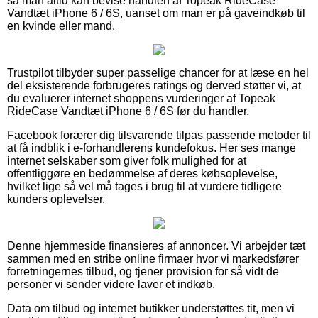
så man altid kan bevise handlen af Topeak RideCase
Vandtæt iPhone 6 / 6S, uanset om man er på gaveindkøb til
en kvinde eller mand.
Trustpilot tilbyder super passelige chancer for at læse en hel
del eksisterende forbrugeres ratings og derved støtter vi, at
du evaluerer internet shoppens vurderinger af Topeak
RideCase Vandtæt iPhone 6 / 6S før du handler.
Facebook forærer dig tilsvarende tilpas passende metoder til
at få indblik i e-forhandlerens kundefokus. Her ses mange
internet selskaber som giver folk mulighed for at
offentliggøre en bedømmelse af deres købsoplevelse,
hvilket lige så vel må tages i brug til at vurdere tidligere
kunders oplevelser.
Denne hjemmeside finansieres af annoncer. Vi arbejder tæt
sammen med en stribe online firmaer hvor vi markedsfører
forretningernes tilbud, og tjener provision for så vidt de
personer vi sender videre laver et indkøb.
Data om tilbud og internet butikker understøttes tit, men vi