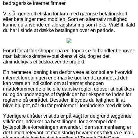
bedrageriske internet firmaer.
Vi slår generelt et slag for køb med gængse betalingskort
eller betalinger med mobilen. Som en alternativ mulighed
kunne du anvende en afdragsløsning som f.eks. ViaBill, ifald
du har i sinde at dække betalingen over en periode.
Forud for at folk shopper på en Topeak e-forhandler behøver
man faktisk skimme e-butikkens vilkår, dog er det
almindeligvis et tidskrævende projekt.
En nemmere løsning kan derfor være at kontrollere hvorvidt
internet forretningen er e-mærke godkendt, grundet at det
kan være en indikation om at internet shoppen
imødekommer de officielle danske regler, udover at butikken
nu og da undersøges af fagfolk der har ekspertise inden for
reglerne på området. Desuden tilbydes du lejlighed til at
blive hjulpet, når du får problemer i forbindelse med dit køb.
Yderligere tilråder vi at du er på vagt for de grundlæggende
vilkår der indvirker på bestillingen, for eksempel den
byttepolitik e-forretningen anvender. I den sammenhæng er
det tilmed relevant, at man stadig bevarer ens faktura e-mail,