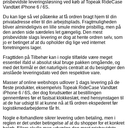
prisbevidste leveringsløsning ved køb af Topeak RideCase
Vandtæt iPhone 6 / 6S.
Du kan lige så vel påtænke at få ordren bragt hjem til din
privatadresse eller til din arbejdsplads. Fragtmuligheden
bliver almindeligvis en lille smule mindre prisbillig, men på
den anden side særdeles let gængelig. Den mest
prisbevidste slags levering er dog at hente ordren selv, som
jo er betinget af at du opholder dig lige ved internet
forretningens lager.
Fragttiden på Tilbehør kan i nogle tilfælde være meget
essentiel ifald vi absolut skal bruge pakken omgående, og
med det formål er det naturligvis centralt at du besigtiger den
anslåede leveringsdato ved den respektive vare.
Masser af online webshops udlover 1 dags levering på de
fleste produkter, eksempelvis Topeak RideCase Vandtæt
iPhone 6 / 6S, der dog forudsætter at bestillingen
gennemføres før et fastsat klokkeslæt, med hensynstagen til
at de har udsigt til at kunne nå at få ordren ekspederet før
logistikmedarbejderne får fri.
Nogle e-forhandlere sikrer levering uden betaling, men i
reglen er det under betingelse af at du shopper for et konkret