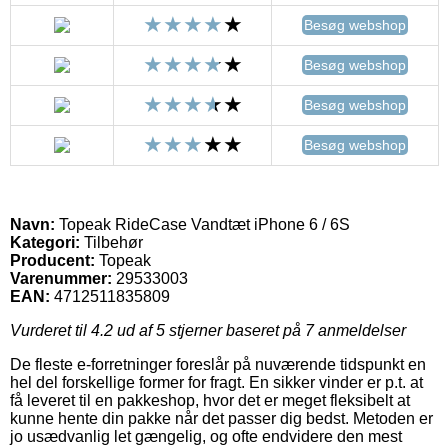
Besøg webshop
Besøg webshop
Besøg webshop
Besøg webshop
Navn:
Topeak RideCase Vandtæt iPhone 6 / 6S
Kategori:
Tilbehør
Producent:
Topeak
Varenummer:
29533003
EAN:
4712511835809
Vurderet til
4.2
ud af 5 stjerner baseret på
7
anmeldelser
De fleste e-forretninger foreslår på nuværende tidspunkt en
hel del forskellige former for fragt. En sikker vinder er p.t. at
få leveret til en pakkeshop, hvor det er meget fleksibelt at
kunne hente din pakke når det passer dig bedst. Metoden er
jo usædvanlig let gængelig, og ofte endvidere den mest