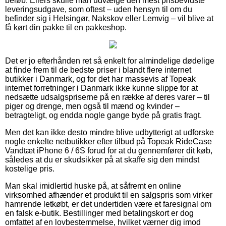
beløb. Ellers skulle man udvælge den mest prisbevidste
leveringsudgave, som oftest – uden hensyn til om du
befinder sig i Helsingør, Nakskov eller Lemvig – vil blive at
få kørt din pakke til en pakkeshop.
Det er jo efterhånden ret så enkelt for almindelige dødelige
at finde frem til de bedste priser i blandt flere internet
butikker i Danmark, og for det har massevis af Topeak
internet forretninger i Danmark ikke kunne slippe for at
nedsætte udsalgspriserne på en række af deres varer – til
piger og drenge, men også til mænd og kvinder –
betragteligt, og endda nogle gange byde på gratis fragt.
Men det kan ikke desto mindre blive udbytterigt at udforske
nogle enkelte netbutikker efter tilbud på Topeak RideCase
Vandtæt iPhone 6 / 6S forud for at du gennemfører dit køb,
således at du er skudsikker på at skaffe sig den mindst
kostelige pris.
Man skal imidlertid huske på, at såfremt en online
virksomhed afhænder et produkt til en salgspris som virker
hamrende letkøbt, er det undertiden være et faresignal om
en falsk e-butik. Bestillinger med betalingskort er dog
omfattet af en lovbestemmelse, hvilket værner dig imod