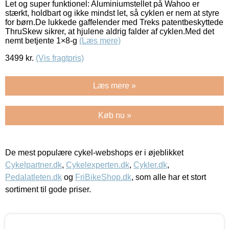
Let og super funktionel: Aluminiumstellet på Wahoo er
stærkt, holdbart og ikke mindst let, så cyklen er nem at styre
for børn.De lukkede gaffelender med Treks patentbeskyttede
ThruSkew sikrer, at hjulene aldrig falder af cyklen.Med det
nemt betjente 1×8-g
(Læs mere)
3499
kr.
(Vis fragtpris)
Læs mere »
Køb nu »
De mest populære cykel-webshops er i øjeblikket
Cykelpartner.dk
,
Cykelexperten.dk
,
Cykler.dk
,
Pedalatleten.dk
og
FriBikeShop.dk
, som alle har et stort
sortiment til gode priser.