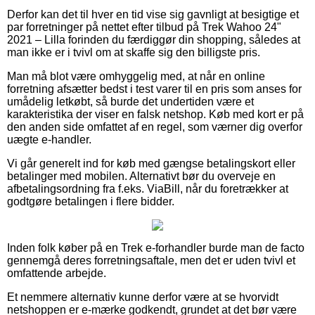
Derfor kan det til hver en tid vise sig gavnligt at besigtige et
par forretninger på nettet efter tilbud på Trek Wahoo 24"
2021 – Lilla forinden du færdiggør din shopping, således at
man ikke er i tvivl om at skaffe sig den billigste pris.
Man må blot være omhyggelig med, at når en online
forretning afsætter bedst i test varer til en pris som anses for
umådelig letkøbt, så burde det undertiden være et
karakteristika der viser en falsk netshop. Køb med kort er på
den anden side omfattet af en regel, som værner dig overfor
uægte e-handler.
Vi går generelt ind for køb med gængse betalingskort eller
betalinger med mobilen. Alternativt bør du overveje en
afbetalingsordning fra f.eks. ViaBill, når du foretrækker at
godtgøre betalingen i flere bidder.
Inden folk køber på en Trek e-forhandler burde man de facto
gennemgå deres forretningsaftale, men det er uden tvivl et
omfattende arbejde.
Et nemmere alternativ kunne derfor være at se hvorvidt
netshoppen er e-mærke godkendt, grundet at det bør være