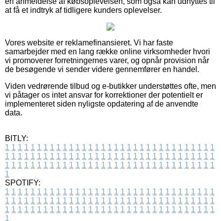
en anmeldelse af købsoplevelsen, som også kan udnyttes til
at få et indtryk af tidligere kunders oplevelser.
Vores website er reklamefinansieret. Vi har faste
samarbejder med en lang række online virksomheder hvori
vi promoverer forretningernes varer, og opnår provision når
de besøgende vi sender videre gennemfører en handel.
Viden vedrørende tilbud og e-butikker understøttes ofte, men
vi påtager os intet ansvar for korrektioner der potentielt er
implementeret siden nyligste opdatering af de anvendte
data.
BITLY:
1
1
1
1
1
1
1
1
1
1
1
1
1
1
1
1
1
1
1
1
1
1
1
1
1
1
1
1
1
1
1
1
1
1
1
1
1
1
1
1
1
1
1
1
1
1
1
1
1
1
1
1
1
1
1
1
1
1
1
1
1
1
1
1
1
1
1
1
1
1
1
1
1
1
1
1
1
1
1
1
1
1
1
1
1
1
1
1
1
1
1
1
1
1
1
1
1
1
1
1
SPOTIFY:
1
1
1
1
1
1
1
1
1
1
1
1
1
1
1
1
1
1
1
1
1
1
1
1
1
1
1
1
1
1
1
1
1
1
1
1
1
1
1
1
1
1
1
1
1
1
1
1
1
1
1
1
1
1
1
1
1
1
1
1
1
1
1
1
1
1
1
1
1
1
1
1
1
1
1
1
1
1
1
1
1
1
1
1
1
1
1
1
1
1
1
1
1
1
1
1
1
1
1
1