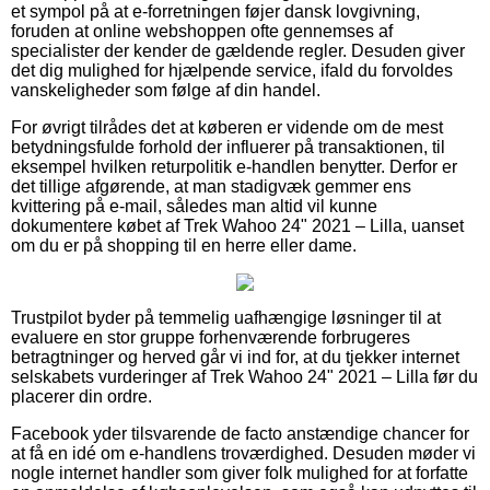
et sympol på at e-forretningen føjer dansk lovgivning,
foruden at online webshoppen ofte gennemses af
specialister der kender de gældende regler. Desuden giver
det dig mulighed for hjælpende service, ifald du forvoldes
vanskeligheder som følge af din handel.
For øvrigt tilrådes det at køberen er vidende om de mest
betydningsfulde forhold der influerer på transaktionen, til
eksempel hvilken returpolitik e-handlen benytter. Derfor er
det tillige afgørende, at man stadigvæk gemmer ens
kvittering på e-mail, således man altid vil kunne
dokumentere købet af Trek Wahoo 24" 2021 – Lilla, uanset
om du er på shopping til en herre eller dame.
Trustpilot byder på temmelig uafhængige løsninger til at
evaluere en stor gruppe forhenværende forbrugeres
betragtninger og herved går vi ind for, at du tjekker internet
selskabets vurderinger af Trek Wahoo 24" 2021 – Lilla før du
placerer din ordre.
Facebook yder tilsvarende de facto anstændige chancer for
at få en idé om e-handlens troværdighed. Desuden møder vi
nogle internet handler som giver folk mulighed for at forfatte