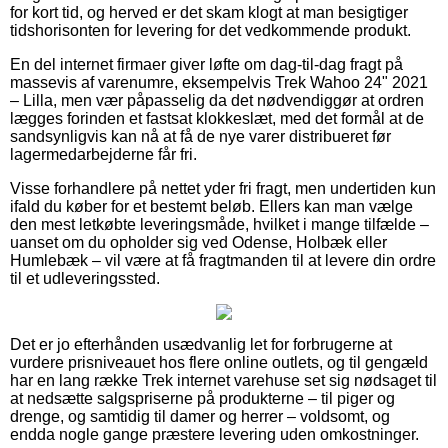
for kort tid, og herved er det skam klogt at man besigtiger
tidshorisonten for levering for det vedkommende produkt.
En del internet firmaer giver løfte om dag-til-dag fragt på
massevis af varenumre, eksempelvis Trek Wahoo 24" 2021
– Lilla, men vær påpasselig da det nødvendiggør at ordren
lægges forinden et fastsat klokkeslæt, med det formål at de
sandsynligvis kan nå at få de nye varer distribueret før
lagermedarbejderne får fri.
Visse forhandlere på nettet yder fri fragt, men undertiden kun
ifald du køber for et bestemt beløb. Ellers kan man vælge
den mest letkøbte leveringsmåde, hvilket i mange tilfælde –
uanset om du opholder sig ved Odense, Holbæk eller
Humlebæk – vil være at få fragtmanden til at levere din ordre
til et udleveringssted.
Det er jo efterhånden usædvanlig let for forbrugerne at
vurdere prisniveauet hos flere online outlets, og til gengæld
har en lang række Trek internet varehuse set sig nødsaget til
at nedsætte salgspriserne på produkterne – til piger og
drenge, og samtidig til damer og herrer – voldsomt, og
endda nogle gange præstere levering uden omkostninger.