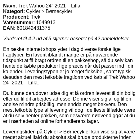
Navn:
Trek Wahoo 24" 2021 – Lilla
Kategori:
Cykler > Børnecykler
Producent:
Trek
Varenummer:
1049913
EAN:
601842431375
Vurderet til
4.2
ud af 5 stjerner baseret på
42
anmeldelser
En række internet shops yder i dag diverse forskellige
fragttyper. En favorit iblandt mange er på nuværende
tidspunkt at få bragt ordren til en pakkeshop, så du selv kan
hente de købte produkter lige præcis når det passer ind i din
kalender. Leveringstypen er jo meget fleksibel, samt typisk
desuden den mest letkøbte fragtform ved køb af Trek Wahoo
24" 2021 – Lilla.
Du kunne derudover udse dig at få ordren leveret til din bolig
eller ud til dit arbejdes adresse. Denne viser sig af og til en
anelse mindre prisbillig, men endda meget bekvem. Den
mest letkøbte type af levering vil dog i de fleste tilfælde være
at du selv henter pakken, som desværre nødvendiggør at du
er i nærheden af online forhandlerens lager.
Leveringstiden på Cykler > Børnecykler kan vise sig at være
meget aktuel ifald du absolut skal bruge produkterne inden