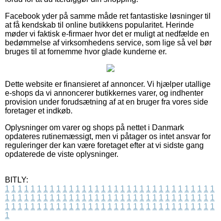
Facebook yder på samme måde ret fantastiske løsninger til
at få kendskab til online butikkens popularitet. Herinde
møder vi faktisk e-firmaer hvor det er muligt at nedfælde en
bedømmelse af virksomhedens service, som lige så vel bør
bruges til at fornemme hvor glade kunderne er.
Dette website er finansieret af annoncer. Vi hjælper utallige
e-shops da vi annoncerer butikkernes varer, og indhenter
provision under forudsætning af at en bruger fra vores side
foretager et indkøb.
Oplysninger om varer og shops på nettet i Danmark
opdateres rutinemæssigt, men vi påtager os intet ansvar for
reguleringer der kan være foretaget efter at vi sidste gang
opdaterede de viste oplysninger.
BITLY:
1
1
1
1
1
1
1
1
1
1
1
1
1
1
1
1
1
1
1
1
1
1
1
1
1
1
1
1
1
1
1
1
1
1
1
1
1
1
1
1
1
1
1
1
1
1
1
1
1
1
1
1
1
1
1
1
1
1
1
1
1
1
1
1
1
1
1
1
1
1
1
1
1
1
1
1
1
1
1
1
1
1
1
1
1
1
1
1
1
1
1
1
1
1
1
1
1
1
1
1