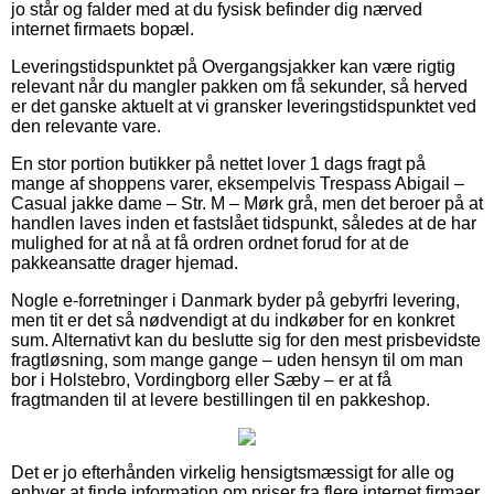
jo står og falder med at du fysisk befinder dig nærved
internet firmaets bopæl.
Leveringstidspunktet på Overgangsjakker kan være rigtig
relevant når du mangler pakken om få sekunder, så herved
er det ganske aktuelt at vi gransker leveringstidspunktet ved
den relevante vare.
En stor portion butikker på nettet lover 1 dags fragt på
mange af shoppens varer, eksempelvis Trespass Abigail –
Casual jakke dame – Str. M – Mørk grå, men det beroer på at
handlen laves inden et fastslået tidspunkt, således at de har
mulighed for at nå at få ordren ordnet forud for at de
pakkeansatte drager hjemad.
Nogle e-forretninger i Danmark byder på gebyrfri levering,
men tit er det så nødvendigt at du indkøber for en konkret
sum. Alternativt kan du beslutte sig for den mest prisbevidste
fragtløsning, som mange gange – uden hensyn til om man
bor i Holstebro, Vordingborg eller Sæby – er at få
fragtmanden til at levere bestillingen til en pakkeshop.
Det er jo efterhånden virkelig hensigtsmæssigt for alle og
enhver at finde information om priser fra flere internet firmaer