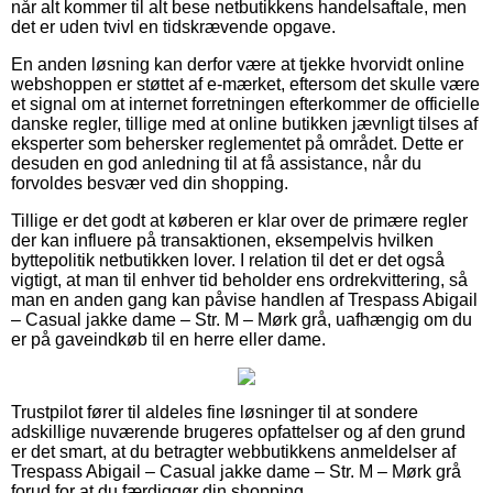
når alt kommer til alt bese netbutikkens handelsaftale, men
det er uden tvivl en tidskrævende opgave.
En anden løsning kan derfor være at tjekke hvorvidt online
webshoppen er støttet af e-mærket, eftersom det skulle være
et signal om at internet forretningen efterkommer de officielle
danske regler, tillige med at online butikken jævnligt tilses af
eksperter som behersker reglementet på området. Dette er
desuden en god anledning til at få assistance, når du
forvoldes besvær ved din shopping.
Tillige er det godt at køberen er klar over de primære regler
der kan influere på transaktionen, eksempelvis hvilken
byttepolitik netbutikken lover. I relation til det er det også
vigtigt, at man til enhver tid beholder ens ordrekvittering, så
man en anden gang kan påvise handlen af Trespass Abigail
– Casual jakke dame – Str. M – Mørk grå, uafhængig om du
er på gaveindkøb til en herre eller dame.
Trustpilot fører til aldeles fine løsninger til at sondere
adskillige nuværende brugeres opfattelser og af den grund
er det smart, at du betragter webbutikkens anmeldelser af
Trespass Abigail – Casual jakke dame – Str. M – Mørk grå
forud for at du færdiggør din shopping.