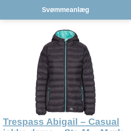
Svømmeanlæg
Trespass Abigail – Casual