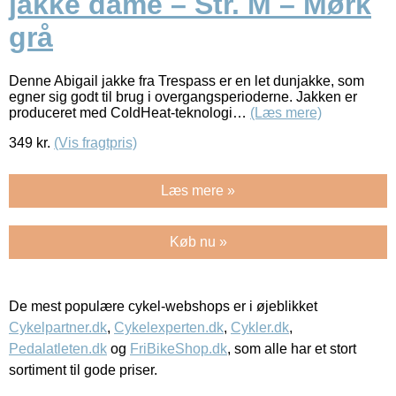
jakke dame – Str. M – Mørk
grå
Denne Abigail jakke fra Trespass er en let dunjakke, som
egner sig godt til brug i overgangsperioderne. Jakken er
produceret med ColdHeat-teknologi…
(Læs mere)
349
kr.
(Vis fragtpris)
Læs mere »
Køb nu »
De mest populære cykel-webshops er i øjeblikket
Cykelpartner.dk
,
Cykelexperten.dk
,
Cykler.dk
,
Pedalatleten.dk
og
FriBikeShop.dk
, som alle har et stort
sortiment til gode priser.