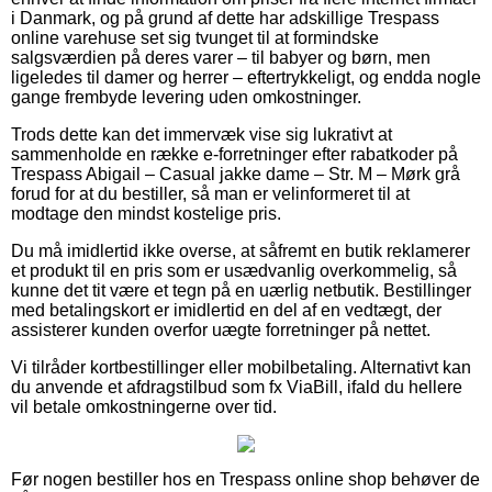
i Danmark, og på grund af dette har adskillige Trespass
online varehuse set sig tvunget til at formindske
salgsværdien på deres varer – til babyer og børn, men
ligeledes til damer og herrer – eftertrykkeligt, og endda nogle
gange frembyde levering uden omkostninger.
Trods dette kan det immervæk vise sig lukrativt at
sammenholde en række e-forretninger efter rabatkoder på
Trespass Abigail – Casual jakke dame – Str. M – Mørk grå
forud for at du bestiller, så man er velinformeret til at
modtage den mindst kostelige pris.
Du må imidlertid ikke overse, at såfremt en butik reklamerer
et produkt til en pris som er usædvanlig overkommelig, så
kunne det tit være et tegn på en uærlig netbutik. Bestillinger
med betalingskort er imidlertid en del af en vedtægt, der
assisterer kunden overfor uægte forretninger på nettet.
Vi tilråder kortbestillinger eller mobilbetaling. Alternativt kan
du anvende et afdragstilbud som fx ViaBill, ifald du hellere
vil betale omkostningerne over tid.
Før nogen bestiller hos en Trespass online shop behøver de