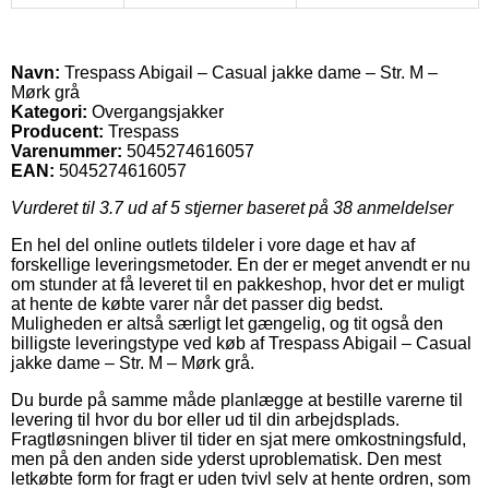
Navn:
Trespass Abigail – Casual jakke dame – Str. M –
Mørk grå
Kategori:
Overgangsjakker
Producent:
Trespass
Varenummer:
5045274616057
EAN:
5045274616057
Vurderet til
3.7
ud af 5 stjerner baseret på
38
anmeldelser
En hel del online outlets tildeler i vore dage et hav af
forskellige leveringsmetoder. En der er meget anvendt er nu
om stunder at få leveret til en pakkeshop, hvor det er muligt
at hente de købte varer når det passer dig bedst.
Muligheden er altså særligt let gængelig, og tit også den
billigste leveringstype ved køb af Trespass Abigail – Casual
jakke dame – Str. M – Mørk grå.
Du burde på samme måde planlægge at bestille varerne til
levering til hvor du bor eller ud til din arbejdsplads.
Fragtløsningen bliver til tider en sjat mere omkostningsfuld,
men på den anden side yderst uproblematisk. Den mest
letkøbte form for fragt er uden tvivl selv at hente ordren, som