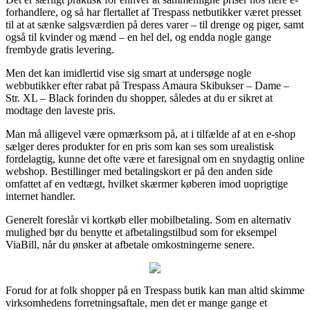
forhandlere, og så har flertallet af Trespass netbutikker været presset
til at at sænke salgsværdien på deres varer – til drenge og piger, samt
også til kvinder og mænd – en hel del, og endda nogle gange
frembyde gratis levering.
Men det kan imidlertid vise sig smart at undersøge nogle
webbutikker efter rabat på Trespass Amaura Skibukser – Dame –
Str. XL – Black forinden du shopper, således at du er sikret at
modtage den laveste pris.
Man må alligevel være opmærksom på, at i tilfælde af at en e-shop
sælger deres produkter for en pris som kan ses som urealistisk
fordelagtig, kunne det ofte være et faresignal om en snydagtig online
webshop. Bestillinger med betalingskort er på den anden side
omfattet af en vedtægt, hvilket skærmer køberen imod uoprigtige
internet handler.
Generelt foreslår vi kortkøb eller mobilbetaling. Som en alternativ
mulighed bør du benytte et afbetalingstilbud som for eksempel
ViaBill, når du ønsker at afbetale omkostningerne senere.
Forud for at folk shopper på en Trespass butik kan man altid skimme
virksomhedens forretningsaftale, men det er mange gange et