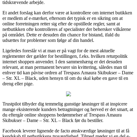
tidskrævende arbejde.
Et andet forslag kan derfor være at kontrollere om internet butikken
er medlem af e-mærket, eftersom det typisk er en sikring om at
online forretningen retter sig efter de opstillede regler, samt at
netbutikken ofte kontrolleres af specialister der behersker vilkårene
på området. Dette er desuden din chance for bistand, ifald du
udsættes for problemer som følge af din handel.
Ligeledes foreslår vi at man er på vagt for de mest aktuelle
reglementer der gælder for bestillingen, f.eks. hvilken returpolitik
internet shoppen anvender. I den sammenhæng er det desuden
relevant, at man permanent bevarer sin kvittering, således man til
enhver tid kan påvise ordren af Trespass Amaura Skibukser – Dame
– Str. XL – Black, uden hensyn til om du skal købe en gave til en
dreng eller pige.
Trustpilot tilbyder dig temmelig gunstige løsninger til at inspicere
mange eksisterende kunders betragtninger og herved er det smart, at
du eftergår online shoppens bedømmelser af Trespass Amaura
Skibukser – Dame – Str. XL – Black før du bestiller.
Facebook leverer lignende de facto ønskværdige løsninger til at få
kendskab til netbutikkens troværdighed. Tilmed møder vi en del e-