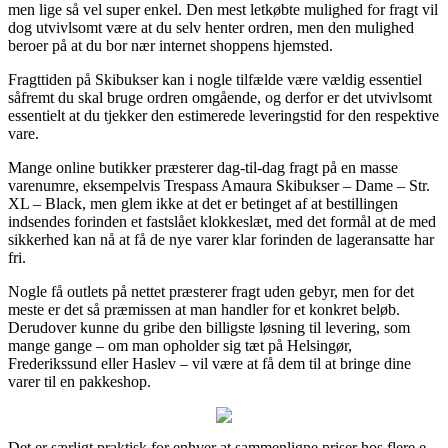
men lige så vel super enkel. Den mest letkøbte mulighed for fragt vil
dog utvivlsomt være at du selv henter ordren, men den mulighed
beroer på at du bor nær internet shoppens hjemsted.
Fragttiden på Skibukser kan i nogle tilfælde være vældig essentiel
såfremt du skal bruge ordren omgående, og derfor er det utvivlsomt
essentielt at du tjekker den estimerede leveringstid for den respektive
vare.
Mange online butikker præsterer dag-til-dag fragt på en masse
varenumre, eksempelvis Trespass Amaura Skibukser – Dame – Str.
XL – Black, men glem ikke at det er betinget af at bestillingen
indsendes forinden et fastslået klokkeslæt, med det formål at de med
sikkerhed kan nå at få de nye varer klar forinden de lageransatte har
fri.
Nogle få outlets på nettet præsterer fragt uden gebyr, men for det
meste er det så præmissen at man handler for et konkret beløb.
Derudover kunne du gribe den billigste løsning til levering, som
mange gange – om man opholder sig tæt på Helsingør,
Frederikssund eller Haslev – vil være at få dem til at bringe dine
varer til en pakkeshop.
Det er særligt praktisk for enhver at sammenligne priser hos flere e-