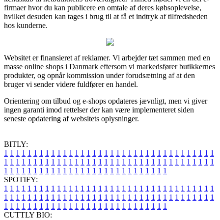
firmaer hvor du kan publicere en omtale af deres købsoplevelse,
hvilket desuden kan tages i brug til at få et indtryk af tilfredsheden
hos kunderne.
Websitet er finansieret af reklamer. Vi arbejder tæt sammen med en
masse online shops i Danmark eftersom vi markedsfører butikkernes
produkter, og opnår kommission under forudsætning af at den
bruger vi sender videre fuldfører en handel.
Orientering om tilbud og e-shops opdateres jævnligt, men vi giver
ingen garanti imod rettelser der kan være implementeret siden
seneste opdatering af websitets oplysninger.
BITLY:
1
1
1
1
1
1
1
1
1
1
1
1
1
1
1
1
1
1
1
1
1
1
1
1
1
1
1
1
1
1
1
1
1
1
1
1
1
1
1
1
1
1
1
1
1
1
1
1
1
1
1
1
1
1
1
1
1
1
1
1
1
1
1
1
1
1
1
1
1
1
1
1
1
1
1
1
1
1
1
1
1
1
1
1
1
1
1
1
1
1
1
1
1
1
1
1
1
1
1
1
SPOTIFY:
1
1
1
1
1
1
1
1
1
1
1
1
1
1
1
1
1
1
1
1
1
1
1
1
1
1
1
1
1
1
1
1
1
1
1
1
1
1
1
1
1
1
1
1
1
1
1
1
1
1
1
1
1
1
1
1
1
1
1
1
1
1
1
1
1
1
1
1
1
1
1
1
1
1
1
1
1
1
1
1
1
1
1
1
1
1
1
1
1
1
1
1
1
1
1
1
1
1
1
1
CUTTLY BIO: