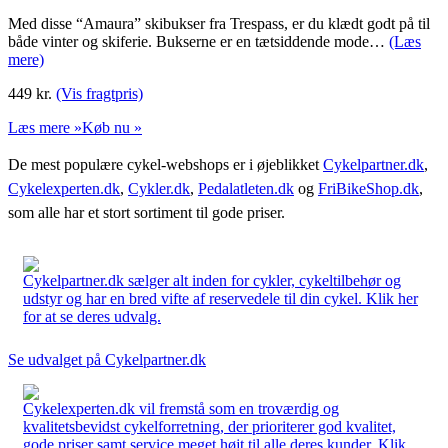
Med disse “Amaura” skibukser fra Trespass, er du klædt godt på til
både vinter og skiferie. Bukserne er en tætsiddende mode…
(Læs
mere)
449
kr.
(Vis fragtpris)
Læs mere »
Køb nu »
De mest populære cykel-webshops er i øjeblikket
Cykelpartner.dk
,
Cykelexperten.dk
,
Cykler.dk
,
Pedalatleten.dk
og
FriBikeShop.dk
,
som alle har et stort sortiment til gode priser.
Cykelpartner.dk sælger alt inden for cykler, cykeltilbehør og
udstyr og har en bred vifte af reservedele til din cykel. Klik her
for at se deres udvalg.
Se udvalget på Cykelpartner.dk
Cykelexperten.dk vil fremstå som en troværdig og
kvalitetsbevidst cykelforretning, der prioriterer god kvalitet,
gode priser samt service meget højt til alle deres kunder. Klik