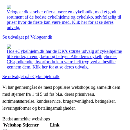
Velogear.dk stræber efter at være en cykelbutik, med et godt
sortiment af de bedste cykelhjelme og cykelsko, selvfølgelig til
priser hvor de fleste kan være med. Klik her for at se deres
udvalg.
Se udvalget på Velogear.dk
Hos eCykelhjelm.dk har de DK's største udvalg af cykelhjelme
til kvinder, mænd, børn og babyer. Alle deres cykelhjelme er
CE-godkendte, hvorfor du kan være helt tryg ved at bestille
gennem dem. Klik her for at se deres udvalg.
Se udvalget på eCykelhjelm.dk
Vi har gennemgået de mest populære webshops og anmeldt dem
med stjerner fra 1 til 5 ud fra bl.a. deres prisniveau,
sortimentstørrelse, kundeservice, brugervenlighed, betingelser,
leveringsformer og betalingsmuligheder.
Bedst anmeldte webshops
Webshop
Stjerner
Link