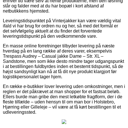
enhver tid være selv at hente produkterne, men den løsning
står og falder med at du har bopæl i kort afstand af
netbutikkens hjemsted.
Leveringstidspunktet på Vinterjakker kan være vældig vital
ifald vi har brug for ordren nu og her, så med det formål er
det selvfølgelig aktuelt at du finder det forventede
leveringstidspunkt på den vedkommende vare.
En masse online forretninger tilbyder levering på næste
hverdag på en lang række af deres varer, eksempelvis
Trespass Audrey – Casual jakke Dame – Str. XL –
Sandstone, men som ikke desto mindre tager udgangspunkt
i at bestillingen fuldbyrdes inden et bestemt tidspunkt, så de
højst sandsynligt kan nå at få dit nye produkt klargjort før
logistikpersonalet tager hjem.
En række e-butikker lover levering uden omkostninger, men i
reglen er det påkrævet at man shopper for et fastsat beløb.
Ellers burde man gribe den mest letkøbte fragtform, der i de
fleste tilfælde – uden hensyn til om man bor i Holstebro,
Hjørring eller Gilleleje – vil være at få kørt bestillingen til et
udleveringssted.