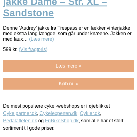
jakke Dame – Str. XL –
Sandstone
Denne ‘Audrey’ jakke fra Trespass er en lækker vinterjakke
med ekstra lang længde, som går under knæene. Jakken er
med faux…
(Læs mere)
599
kr.
(Vis fragtpris)
Læs mere »
Køb nu »
De mest populære cykel-webshops er i øjeblikket
Cykelpartner.dk
,
Cykelexperten.dk
,
Cykler.dk
,
Pedalatleten.dk
og
FriBikeShop.dk
, som alle har et stort
sortiment til gode priser.