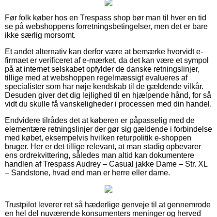
Før folk køber hos en Trespass shop bør man til hver en tid
se på webshoppens forretningsbetingelser, men det er bare
ikke særlig morsomt.
Et andet alternativ kan derfor være at bemærke hvorvidt e-
firmaet er verificeret af e-mærket, da det kan være et sympol
på at internet selskabet opfylder de danske retningslinjer,
tillige med at webshoppen regelmæssigt evalueres af
specialister som har nøje kendskab til de gældende vilkår.
Desuden giver det dig lejlighed til en hjælpende hånd, for så
vidt du skulle få vanskeligheder i processen med din handel.
Endvidere tilrådes det at køberen er påpasselig med de
elementære retningslinjer der gør sig gældende i forbindelse
med købet, eksempelvis hvilken returpolitik e-shoppen
bruger. Her er det tillige relevant, at man stadig opbevarer
ens ordrekvittering, således man altid kan dokumentere
handlen af Trespass Audrey – Casual jakke Dame – Str. XL
– Sandstone, hvad end man er herre eller dame.
Trustpilot leverer ret så hæderlige genveje til at gennemrode
en hel del nuværende konsumenters meninger og herved