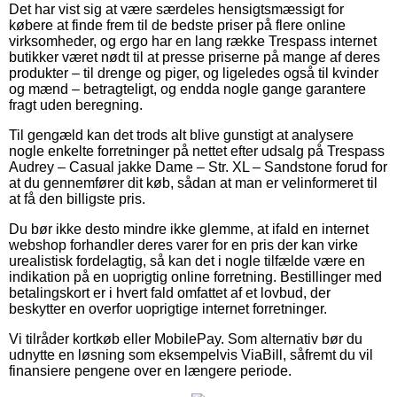
Det har vist sig at være særdeles hensigtsmæssigt for
købere at finde frem til de bedste priser på flere online
virksomheder, og ergo har en lang række Trespass internet
butikker været nødt til at presse priserne på mange af deres
produkter – til drenge og piger, og ligeledes også til kvinder
og mænd – betragteligt, og endda nogle gange garantere
fragt uden beregning.
Til gengæld kan det trods alt blive gunstigt at analysere
nogle enkelte forretninger på nettet efter udsalg på Trespass
Audrey – Casual jakke Dame – Str. XL – Sandstone forud for
at du gennemfører dit køb, sådan at man er velinformeret til
at få den billigste pris.
Du bør ikke desto mindre ikke glemme, at ifald en internet
webshop forhandler deres varer for en pris der kan virke
urealistisk fordelagtig, så kan det i nogle tilfælde være en
indikation på en uoprigtig online forretning. Bestillinger med
betalingskort er i hvert fald omfattet af et lovbud, der
beskytter en overfor uoprigtige internet forretninger.
Vi tilråder kortkøb eller MobilePay. Som alternativ bør du
udnytte en løsning som eksempelvis ViaBill, såfremt du vil
finansiere pengene over en længere periode.