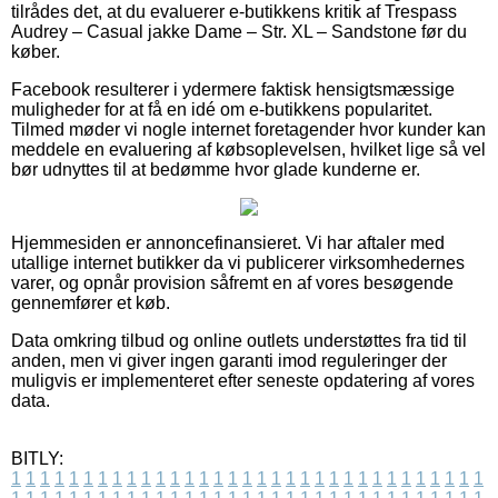
tilrådes det, at du evaluerer e-butikkens kritik af Trespass
Audrey – Casual jakke Dame – Str. XL – Sandstone før du
køber.
Facebook resulterer i ydermere faktisk hensigtsmæssige
muligheder for at få en idé om e-butikkens popularitet.
Tilmed møder vi nogle internet foretagender hvor kunder kan
meddele en evaluering af købsoplevelsen, hvilket lige så vel
bør udnyttes til at bedømme hvor glade kunderne er.
Hjemmesiden er annoncefinansieret. Vi har aftaler med
utallige internet butikker da vi publicerer virksomhedernes
varer, og opnår provision såfremt en af vores besøgende
gennemfører et køb.
Data omkring tilbud og online outlets understøttes fra tid til
anden, men vi giver ingen garanti imod reguleringer der
muligvis er implementeret efter seneste opdatering af vores
data.
BITLY:
1
1
1
1
1
1
1
1
1
1
1
1
1
1
1
1
1
1
1
1
1
1
1
1
1
1
1
1
1
1
1
1
1