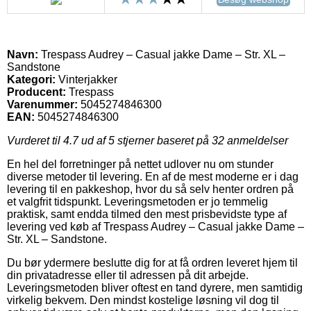
Navn:
Trespass Audrey – Casual jakke Dame – Str. XL –
Sandstone
Kategori:
Vinterjakker
Producent:
Trespass
Varenummer:
5045274846300
EAN:
5045274846300
Vurderet til
4.7
ud af 5 stjerner baseret på
32
anmeldelser
En hel del forretninger på nettet udlover nu om stunder
diverse metoder til levering. En af de mest moderne er i dag
levering til en pakkeshop, hvor du så selv henter ordren på
et valgfrit tidspunkt. Leveringsmetoden er jo temmelig
praktisk, samt endda tilmed den mest prisbevidste type af
levering ved køb af Trespass Audrey – Casual jakke Dame –
Str. XL – Sandstone.
Du bør ydermere beslutte dig for at få ordren leveret hjem til
din privatadresse eller til adressen på dit arbejde.
Leveringsmetoden bliver oftest en tand dyrere, men samtidig
virkelig bekvem. Den mindst kostelige løsning vil dog til