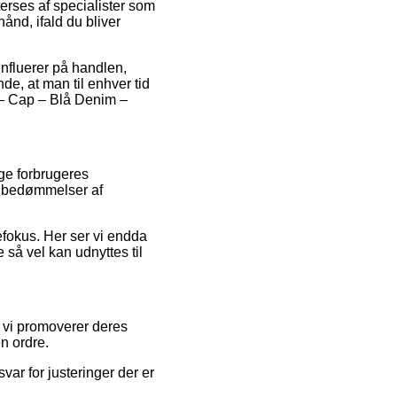
fterses af specialister som
nd, ifald du bliver
nfluerer på handlen,
nde, at man til enhver tid
y – Cap – Blå Denim –
ige forbrugeres
s bedømmelser af
efokus. Her ser vi endda
 så vel kan udnyttes til
a vi promoverer deres
n ordre.
ar for justeringer der er