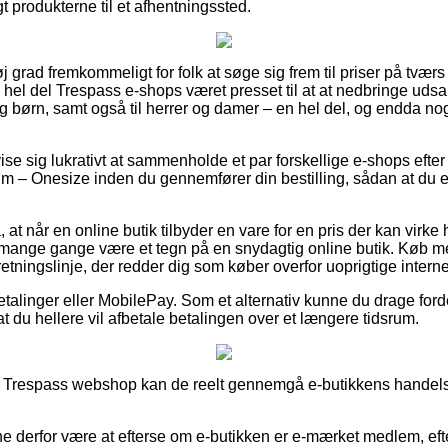
gt produkterne til et afhentningssted.
j grad fremkommeligt for folk at søge sig frem til priser på tværs 
hel del Trespass e-shops været presset til at at nedbringe uds
og børn, samt også til herrer og damer – en hel del, og endda no
e sig lukrativt at sammenholde et par forskellige e-shops efte
 – Onesize inden du gennemfører din bestilling, sådan at du er 
at når en online butik tilbyder en vare for en pris der kan vir
mange gange være et tegn på en snydagtig online butik. Køb me
retningslinje, der redder dig som køber overfor uoprigtige interne
betalinger eller MobilePay. Som et alternativ kunne du drage ford
t du hellere vil afbetale betalingen over et længere tidsrum.
n Trespass webshop kan de reelt gennemgå e-butikkens handelsa
unne derfor være at efterse om e-butikken er e-mærket medlem, e