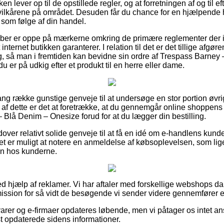
ken lever op til de opstillede regler, og at forretningen af og til e
lkårene på området. Desuden får du chance for en hjælpende hå
 som følge af din handel.
køber er oppe på mærkerne omkring de primære reglementer der i
nternet butikken garanterer. I relation til det er det tillige afgøre
ring, så man i fremtiden kan bevidne sin ordre af Trespass Barne
er på udkig efter et produkt til en herre eller dame.
ang række gunstige genveje til at undersøge en stor portion øvr
af dette er det at foretrække, at du gennemgår online shoppen
Blå Denim – Onesize forud for at du lægger din bestilling.
over relativt solide genveje til at få en idé om e-handlens kund
et er muligt at notere en anmeldelse af købsoplevelsen, som lige
n hos kunderne.
ved hjælp af reklamer. Vi har aftaler med forskellige webshops d
ission for så vidt de besøgende vi sender videre gennemfører e
rer og e-firmaer opdateres løbende, men vi påtager os intet ansv
dst opdaterede sidens informationer.