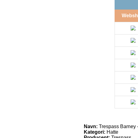
Websh
Navn:
Trespass Barney 
Kategori:
Hatte
Producent:
Trespass