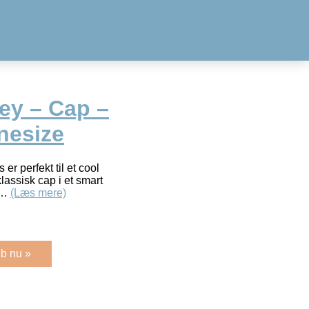
ey – Cap –
nesize
er perfekt til et cool
lassisk cap i et smart
de…
(Læs mere)
b nu »