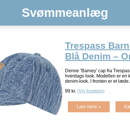
Svømmeanlæg
Trespass Barn
Blå Denim – O
Denne ‘Barney’ cap fra Trespass 
hverdags look. Modellen er en k
denim-look. I fronten er et læ
99
kr.
(Vis fragtpris)
Læs mere »
Kø