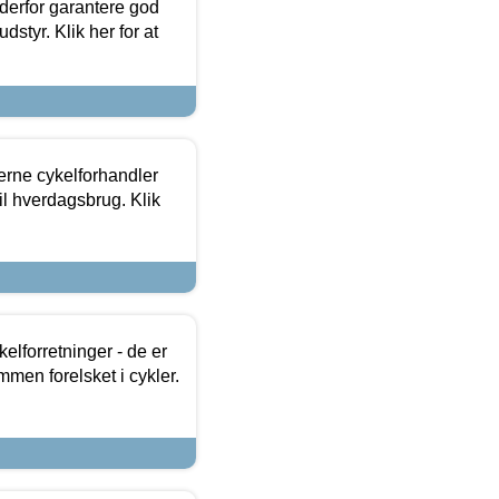
 derfor garantere god
dstyr. Klik her for at
erne cykelforhandler
til hverdagsbrug. Klik
lforretninger - de er
mmen forelsket i cykler.