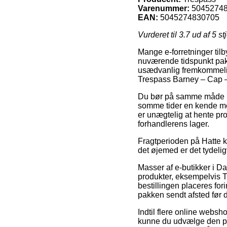
Varenummer:
5045274
EAN:
5045274830705
Vurderet til
3.7
ud af 5 st
Mange e-forretninger tilby
nuværende tidspunkt pakk
usædvanlig fremkommelig
Trespass Barney – Cap 
Du bør på samme måde pla
somme tider en kende mer
er unægtelig at hente pr
forhandlerens lager.
Fragtperioden på Hatte k
det øjemed er det tydeli
Masser af e-butikker i 
produkter, eksempelvis 
bestillingen placeres for
pakken sendt afsted før 
Indtil flere online websho
kunne du udvælge den pri