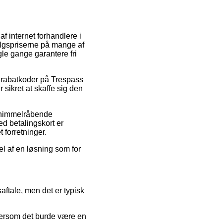
af internet forhandlere i
algspriserne på mange af
gle gange garantere fri
r rabatkoder på Trespass
sikret at skaffe sig den
ke himmelråbende
d betalingskort er
t forretninger.
el af en løsning som for
ftale, men det er typisk
ftersom det burde være en