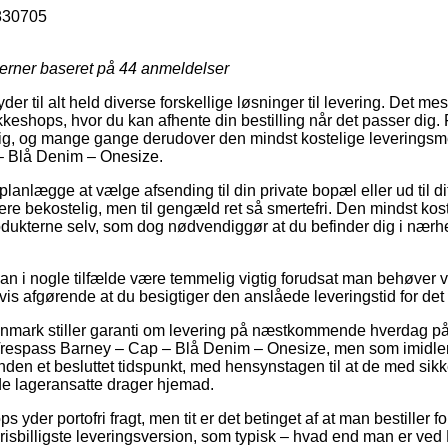
830705
jerner baseret på
44
anmeldelser
der til alt held diverse forskellige løsninger til levering. Det me
eshops, hvor du kan afhente din bestilling når det passer dig.
, og mange gange derudover den mindst kostelige leveringsm
– Blå Denim – Onesize.
nlægge at vælge afsending til din private bopæl eller ud til di
e bekostelig, men til gengæld ret så smertefri. Den mindst kos
odukterne selv, som dog nødvendiggør at du befinder dig i nærhe
an i nogle tilfælde være temmelig vigtig forudsat man behøver 
gvis afgørende at du besigtiger den anslåede leveringstid for d
Danmark stiller garanti om levering på næstkommende hverdag p
Trespass Barney – Cap – Blå Denim – Onesize, men som imidlert
inden et besluttet tidspunkt, med hensynstagen til at de med sik
de lageransatte drager hjemad.
ps yder portofri fragt, men tit er det betinget af at man bestiller f
sbilligste leveringsversion, som typisk – hvad end man er ved 