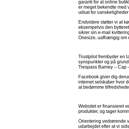
garanti for at online butik
er meget bekendte med vi
udsat for vanskeligheder
Endvidere støtter vi at 
eksempelvis den bytteret i
sikrer sin e-mail kvitte
Onesize, uafhængig om du 
Trustpilot frembyder en l
synspunkter og på grund 
Trespass Barney – Cap – 
Facebook giver dig derud
internet selskaber hvor d
at bedømme tilfredshede
Websitet er finansieret 
produkter, og tager komm
Orientering vedrørende va
udarbejdet efter at vi si