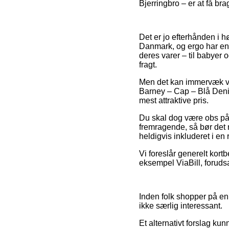
Bjerringbro – er at få bra
Det er jo efterhånden i hø
Danmark, og ergo har en 
deres varer – til babyer 
fragt.
Men det kan immervæk vis
Barney – Cap – Blå Denim
mest attraktive pris.
Du skal dog være obs på, 
fremragende, så bør det 
heldigvis inkluderet i en 
Vi foreslår generelt kort
eksempel ViaBill, forudsa
Inden folk shopper på e
ikke særlig interessant.
Et alternativt forslag k