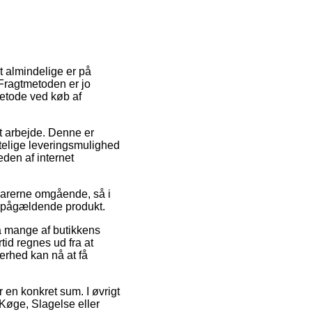
st almindelige er på
 Fragtmetoden er jo
etode ved køb af
t arbejde. Denne er
telige leveringsmulighed
den af internet
varerne omgående, så i
et pågældende produkt.
å mange af butikkens
id regnes ud fra at
kerhed kan nå at få
or en konkret sum. I øvrigt
Køge, Slagelse eller