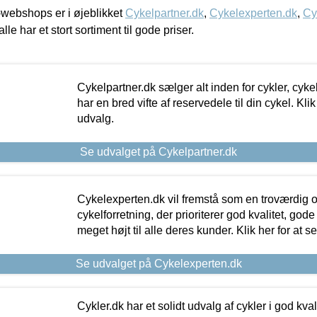
webshops er i øjeblikket
Cykelpartner.dk
,
Cykelexperten.dk
,
Cy
alle har et stort sortiment til gode priser.
Cykelpartner.dk sælger alt inden for cykler, cyke
har en bred vifte af reservedele til din cykel. Klik
udvalg.
Se udvalget på Cykelpartner.dk
Cykelexperten.dk vil fremstå som en troværdig o
cykelforretning, der prioriterer god kvalitet, god
meget højt til alle deres kunder. Klik her for at s
Se udvalget på Cykelexperten.dk
Cykler.dk har et solidt udvalg af cykler i god kvalit