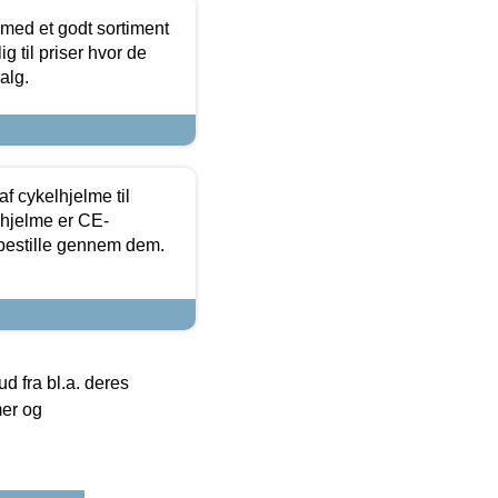
 med et godt sortiment
g til priser hvor de
alg.
f cykelhjelme til
lhjelme er CE-
 bestille gennem dem.
 fra bl.a. deres
mer og