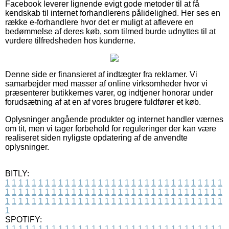
Facebook leverer lignende evigt gode metoder til at få
kendskab til internet forhandlerens pålidelighed. Her ses en
række e-forhandlere hvor det er muligt at aflevere en
bedømmelse af deres køb, som tilmed burde udnyttes til at
vurdere tilfredsheden hos kunderne.
Denne side er finansieret af indtægter fra reklamer. Vi
samarbejder med masser af online virksomheder hvor vi
præsenterer butikkernes varer, og indtjener honorar under
forudsætning af at en af vores brugere fuldfører et køb.
Oplysninger angående produkter og internet handler værnes
om tit, men vi tager forbehold for reguleringer der kan være
realiseret siden nyligste opdatering af de anvendte
oplysninger.
BITLY:
1
1
1
1
1
1
1
1
1
1
1
1
1
1
1
1
1
1
1
1
1
1
1
1
1
1
1
1
1
1
1
1
1
1
1
1
1
1
1
1
1
1
1
1
1
1
1
1
1
1
1
1
1
1
1
1
1
1
1
1
1
1
1
1
1
1
1
1
1
1
1
1
1
1
1
1
1
1
1
1
1
1
1
1
1
1
1
1
1
1
1
1
1
1
1
1
1
1
1
1
SPOTIFY:
1
1
1
1
1
1
1
1
1
1
1
1
1
1
1
1
1
1
1
1
1
1
1
1
1
1
1
1
1
1
1
1
1