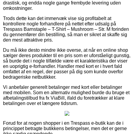
drastisk, og endda nogle gange frembyde levering uden
omkostninger.
Trods dette kan det immervæk vise sig profitabelt at
kontrollere nogle forhandlere på nettet efter udsalg på
Trespass Barnstaple – T-Shirt – Mushroom – Str. M forinden
du gennemfører din bestilling, så man er sikret at skaffe sig
den mest attraktive pris.
Du må ikke desto mindre ikke overse, at når en online shop
sælger deres produkter til en pris som er uforståeligt gunstig,
så burde det i nogle tilfælde være et karakteristika der viser
en uoprigtig e-forhandler. Handler med kort er i hvert fald
omfattet af en regel, der passer på dig som kunde overfor
bedrageriske netbutikker.
Vi anbefaler generelt betalinger med kort eller betalinger
med mobilen. Som en alternativ mulighed burde du bruge et
afbetalingstilbud fra fx ViaBill, ifald du foretrækker at klare
betalingen over et længere tidsrum.
Forud for at nogen shopper i en Trespass e-butik kan de i
princippet betragte butikkens betingelser, men det er gerne
ikke særlig spændende.