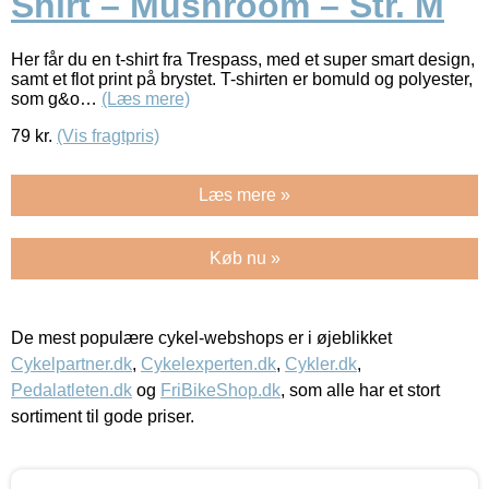
Shirt – Mushroom – Str. M
Her får du en t-shirt fra Trespass, med et super smart design,
samt et flot print på brystet. T-shirten er bomuld og polyester,
som g&o…
(Læs mere)
79
kr.
(Vis fragtpris)
Læs mere »
Køb nu »
De mest populære cykel-webshops er i øjeblikket
Cykelpartner.dk
,
Cykelexperten.dk
,
Cykler.dk
,
Pedalatleten.dk
og
FriBikeShop.dk
, som alle har et stort
sortiment til gode priser.