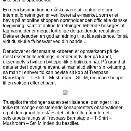
En nem løsning kunne måske være at kontrollere om
internet forretningen er verificeret af e-mærket, som er et
bevis på at online shoppen opretholder den officielle danske
lovgivning, samt at online forretningen løbende besøges af
fagmænd der er meget fortrolige de gældende regulativer.
Dette er desuden en god anledning til at få assistance, for så
vidt du skulle få besvær ved din handel.
Derudover er det smart at køberen er opmærksom på de
mest essentielle retningslinjer der indvirker på købet,
eksempelvis hvilken byttepolitik e-butikken har. På grund af
dette er det i øvrigt relevant, at man altid sikrer sin kvittering,
så man til enhver tid kan bevise sit køb af Trespass
Barnstaple – T-Shirt – Mushroom – Str. M, om man shopper
til en voksen eller et barn.
Trustpilot frembringer sådan set tiltalende løsninger til at
tolke ret mange eksisterende konsumenters observationer
og af den grund foreslåes det, at du eftergår internet
selskabets ratings af Trespass Barnstaple – T-Shirt –
Mushroom – Str. M inden du bestiller.