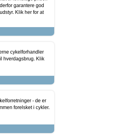
 derfor garantere god
dstyr. Klik her for at
erne cykelforhandler
til hverdagsbrug. Klik
lforretninger - de er
mmen forelsket i cykler.