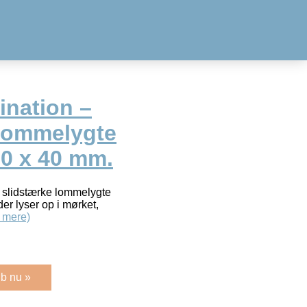
ination –
lommelygte
60 x 40 mm.
e slidstærke lommelygte
er lyser op i mørket,
 mere)
b nu »