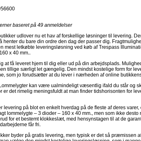
956600
jerner baseret på
49
anmeldelser
utikker udlover nu et hav af forskellige løsninger til levering. D
henter du bare din ordre den dag der passer dig. Fragtmulighed
den mest letkøbte leveringsløsning ved køb af Trespass Illumina
 160 x 40 mm..
g at få leveret hjem til dig eller ud på din arbejdsplads. Mulighe
 tillige særligt let gængelig. Den mindst kostelige form for lever
ne, som jo forudsætter at du lever i nærheden af online butikken
Lommelygter kan være ualmindeligt væsentlig ifald du står og s
for er det rimelig meningsfuldt at man finder tidshorisonten for le
r levering på blot en enkelt hverdag på de fleste af deres vare
agt lommelygte – 3 dioder – 160 x 40 mm., men som ikke desto 
rud for et bestemt klokkeslæt, med hensynstagen til at de garant
arbejderne får fri.
kker byder på gratis levering, men typisk er det så præmissen a
al man vælge den mindst kostelige leveringsløsning, som i mange