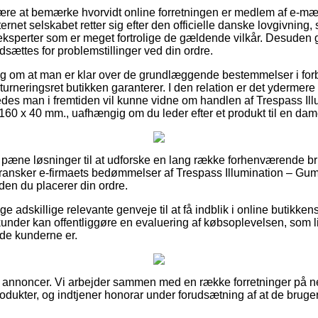
 være at bemærke hvorvidt online forretningen er medlem af e-m
nternet selskabet retter sig efter den officielle danske lovgivning
eksperter som er meget fortrolige de gældende vilkår. Desuden g
udsættes for problemstillinger ved din ordre.
slag om at man er klar over de grundlæggende bestemmelser i fo
returneringsret butikken garanterer. I den relation er det ydermere
ledes man i fremtiden vil kunne vidne om handlen af Trespass I
160 x 40 mm., uafhængig om du leder efter et produkt til en dame
le pæne løsninger til at udforske en lang række forhenværende b
u gransker e-firmaets bedømmelser af Trespass Illumination – G
den du placerer din ordre.
ge adskillige relevante genveje til at få indblik i online butikken
kunder kan offentliggøre en evaluering af købsoplevelsen, som li
lade kunderne er.
f annoncer. Vi arbejder sammen med en række forretninger på nett
odukter, og indtjener honorar under forudsætning af at de bruge