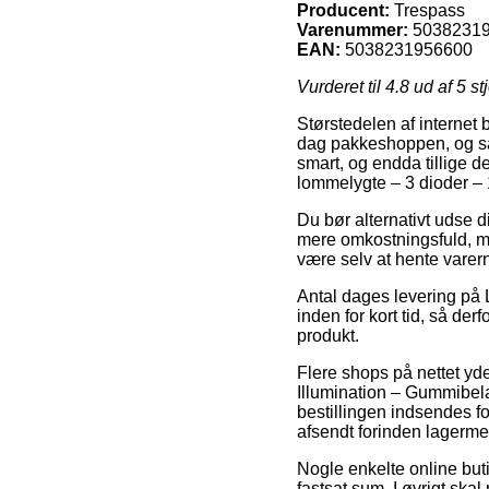
Producent:
Trespass
Varenummer:
5038231
EAN:
5038231956600
Vurderet til
4.8
ud af 5 st
Størstedelen af internet b
dag pakkeshoppen, og så 
smart, og endda tillige 
lommelygte – 3 dioder –
Du bør alternativt udse di
mere omkostningsfuld, men
være selv at hente varer
Antal dages levering på 
inden for kort tid, så der
produkt.
Flere shops på nettet yde
Illumination – Gummibel
bestillingen indsendes fo
afsendt forinden lagermed
Nogle enkelte online buti
fastsat sum. I øvrigt sk