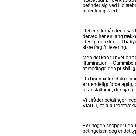
befinder sig ved Holstebro
afhentningssted.
Det er efterhånden usædva
derved har en lang række
i test produkter – til ba
sikre fragtfri levering.
Men det kan til hver en t
Illumination – Gummibela
at modtage den prisbilligs
Du bør imidlertid ikke un
er uendeligt fordelagtig,
foranstaltning, der hjælp
Vi tilråder betalinger me
ViaBill, ifald du foretrækk
Før nogen shopper i en T
betingelser, dog er det t