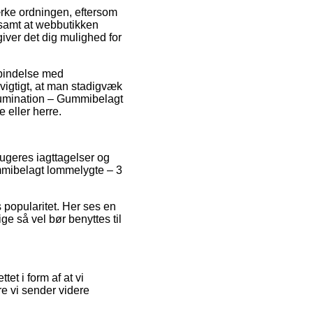
ærke ordningen, eftersom
, samt at webbutikken
iver det dig mulighed for
rbindelse med
 vigtigt, at man stadigvæk
llumination – Gummibelagt
 eller herre.
rugeres iagttagelser og
ummibelagt lommelygte – 3
s popularitet. Her ses en
ge så vel bør benyttes til
et i form af at vi
re vi sender videre