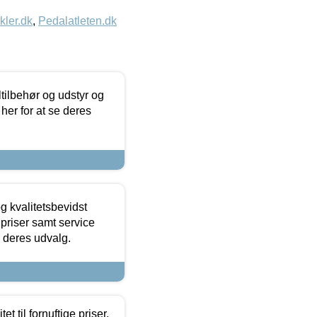
kler.dk
,
Pedalatleten.dk
ltilbehør og udstyr og
 her for at se deres
g kvalitetsbevidst
e priser samt service
e deres udvalg.
et til fornuftige priser.