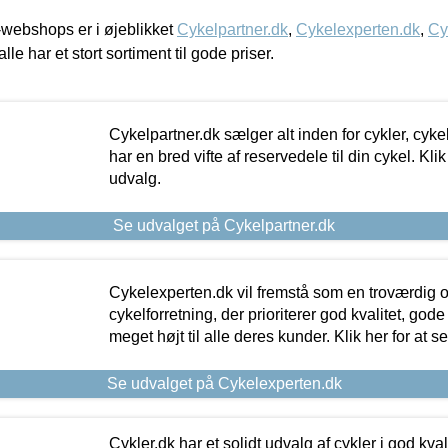
webshops er i øjeblikket
Cykelpartner.dk
,
Cykelexperten.dk
,
Cy
alle har et stort sortiment til gode priser.
Cykelpartner.dk sælger alt inden for cykler, cyke
har en bred vifte af reservedele til din cykel. Klik
udvalg.
Se udvalget på Cykelpartner.dk
Cykelexperten.dk vil fremstå som en troværdig o
cykelforretning, der prioriterer god kvalitet, god
meget højt til alle deres kunder. Klik her for at s
Se udvalget på Cykelexperten.dk
Cykler.dk har et solidt udvalg af cykler i god kvalit