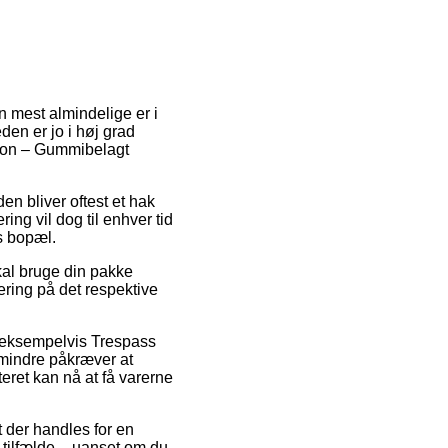
en mest almindelige er i
en er jo i høj grad
tion – Gummibelagt
den bliver oftest et hak
ing vil dog til enhver tid
s bopæl.
kal bruge din pakke
vering på det respektive
r, eksempelvis Trespass
mindre påkræver at
eret kan nå at få varerne
t der handles for en
 tilfælde – uanset om du