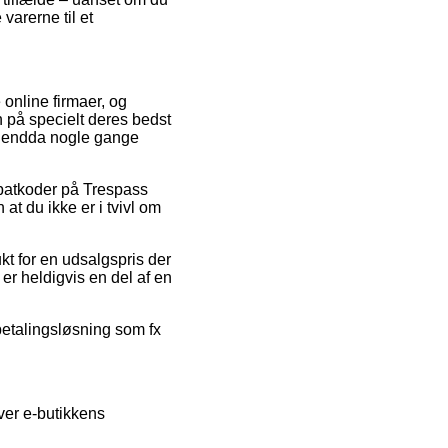
varerne til et
 online firmaer, og
 på specielt deres bedst
og endda nogle gange
rabatkoder på Trespass
t du ikke er i tvivl om
ukt for en udsalgspris der
 er heldigvis en del af en
fbetalingsløsning som fx
ver e-butikkens