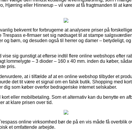
, Hjørring eller Hinnerup – vil være at få fragtmanden til at køre 
nlig bekvemt for forbrugerne at analysere priser på forskellige
 Trespass e-firmaer set sig nødsaget til at stampe salgsværdien
byer og børn, og desuden også til herrer og damer – betydeligt, 
id vise sig gunstigt at efterse indtil flere online webshops efter 
gt lommelygte – 3 dioder – 160 x 40 mm. inden du køber, sådan a
te pris.
dervurdere, at i tilfælde af at en online webshop tilbyder et prod
 burde det tit være et signal om en falsk butik. Shopping med kort
er dig som køber overfor bedrageriske internet selskaber.
d kort eller mobilbetaling. Som et alternativ kan du benytte en a
er at klare prisen over tid.
respass online virksomhed bør de på en vis måde få overblik o
ypisk et omfattende arbejde.