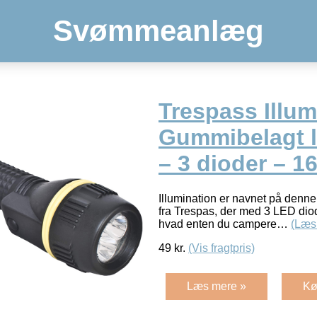
Svømmeanlæg
Trespass Illum
Gummibelagt 
– 3 dioder – 1
Illumination er navnet på denn
fra Trespas, der med 3 LED diod
hvad enten du campere…
(Læs
49
kr.
(Vis fragtpris)
Læs mere »
Kø