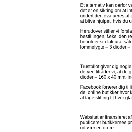
Et alternativ kan derfor
det er en sikring om at i
undertiden evalueres af 
at blive hjulpet, hvis du 
Herudover stiller vi for
bestillingen, f.eks. den 
beholder sin faktura, så
lommelygte – 3 dioder – 
Trustpilot giver dig nog
derved tilråder vi, at d
dioder – 160 x 40 mm. in
Facebook forærer dig tilli
del online butikker hvor 
at tage stilling til hvor g
Websitet er finansieret a
publicerer butikkernes pr
udfører en ordre.