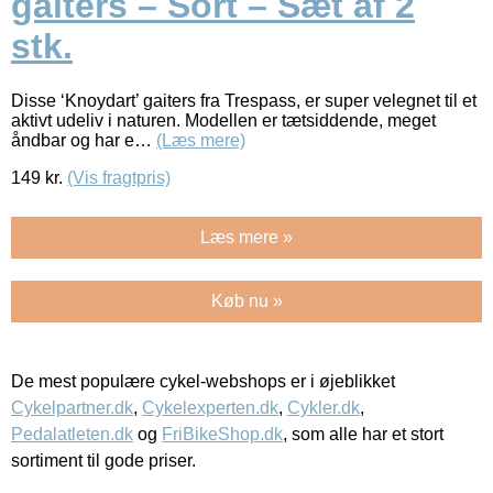
gaiters – Sort – Sæt af 2
stk.
Disse ‘Knoydart’ gaiters fra Trespass, er super velegnet til et
aktivt udeliv i naturen. Modellen er tætsiddende, meget
åndbar og har e…
(Læs mere)
149
kr.
(Vis fragtpris)
Læs mere »
Køb nu »
De mest populære cykel-webshops er i øjeblikket
Cykelpartner.dk
,
Cykelexperten.dk
,
Cykler.dk
,
Pedalatleten.dk
og
FriBikeShop.dk
, som alle har et stort
sortiment til gode priser.