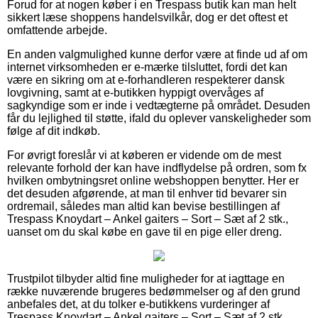
Forud for at nogen køber i en Trespass butik kan man helt
sikkert læse shoppens handelsvilkår, dog er det oftest et
omfattende arbejde.
En anden valgmulighed kunne derfor være at finde ud af om
internet virksomheden er e-mærke tilsluttet, fordi det kan
være en sikring om at e-forhandleren respekterer dansk
lovgivning, samt at e-butikken hyppigt overvåges af
sagkyndige som er inde i vedtægterne på området. Desuden
får du lejlighed til støtte, ifald du oplever vanskeligheder som
følge af dit indkøb.
For øvrigt foreslår vi at køberen er vidende om de mest
relevante forhold der kan have indflydelse på ordren, som fx
hvilken ombytningsret online webshoppen benytter. Her er
det desuden afgørende, at man til enhver tid bevarer sin
ordremail, således man altid kan bevise bestillingen af
Trespass Knoydart – Ankel gaiters – Sort – Sæt af 2 stk.,
uanset om du skal købe en gave til en pige eller dreng.
Trustpilot tilbyder altid fine muligheder for at iagttage en
række nuværende brugeres bedømmelser og af den grund
anbefales det, at du tolker e-butikkens vurderinger af
Trespass Knoydart – Ankel gaiters – Sort – Sæt af 2 stk.