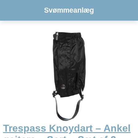
Svømmeanlæg
Trespass Knoydart – Ankel