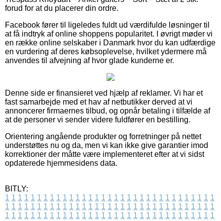
forud for at du placerer din ordre.
Facebook fører til ligeledes fuldt ud værdifulde løsninger til
at få indtryk af online shoppens popularitet. I øvrigt møder vi
en række online selskaber i Danmark hvor du kan udfærdige
en vurdering af deres købsoplevelse, hvilket ydermere må
anvendes til afvejning af hvor glade kunderne er.
Denne side er finansieret ved hjælp af reklamer. Vi har et
fast samarbejde med et hav af netbutikker derved at vi
annoncerer firmaernes tilbud, og opnår betaling i tilfælde af
at de personer vi sender videre fuldfører en bestilling.
Orientering angående produkter og forretninger på nettet
understøttes nu og da, men vi kan ikke give garantier imod
korrektioner der måtte være implementeret efter at vi sidst
opdaterede hjemmesidens data.
BITLY:
1
1
1
1
1
1
1
1
1
1
1
1
1
1
1
1
1
1
1
1
1
1
1
1
1
1
1
1
1
1
1
1
1
1
1
1
1
1
1
1
1
1
1
1
1
1
1
1
1
1
1
1
1
1
1
1
1
1
1
1
1
1
1
1
1
1
1
1
1
1
1
1
1
1
1
1
1
1
1
1
1
1
1
1
1
1
1
1
1
1
1
1
1
1
1
1
1
1
1