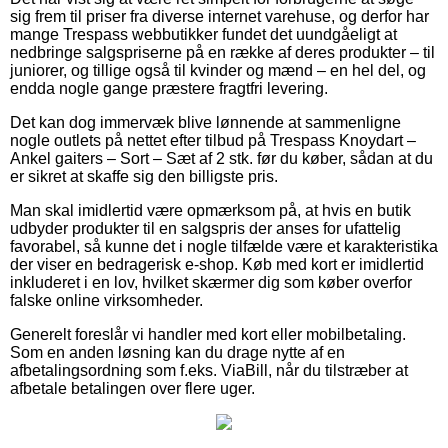
sig frem til priser fra diverse internet varehuse, og derfor har
mange Trespass webbutikker fundet det uundgåeligt at
nedbringe salgspriserne på en række af deres produkter – til
juniorer, og tillige også til kvinder og mænd – en hel del, og
endda nogle gange præstere fragtfri levering.
Det kan dog immervæk blive lønnende at sammenligne
nogle outlets på nettet efter tilbud på Trespass Knoydart –
Ankel gaiters – Sort – Sæt af 2 stk. før du køber, sådan at du
er sikret at skaffe sig den billigste pris.
Man skal imidlertid være opmærksom på, at hvis en butik
udbyder produkter til en salgspris der anses for ufattelig
favorabel, så kunne det i nogle tilfælde være et karakteristika
der viser en bedragerisk e-shop. Køb med kort er imidlertid
inkluderet i en lov, hvilket skærmer dig som køber overfor
falske online virksomheder.
Generelt foreslår vi handler med kort eller mobilbetaling.
Som en anden løsning kan du drage nytte af en
afbetalingsordning som f.eks. ViaBill, når du tilstræber at
afbetale betalingen over flere uger.