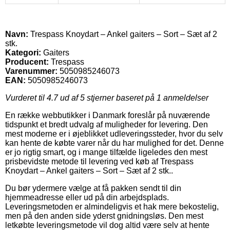
Navn:
Trespass Knoydart – Ankel gaiters – Sort – Sæt af 2
stk.
Kategori:
Gaiters
Producent:
Trespass
Varenummer:
5050985246073
EAN:
5050985246073
Vurderet til
4.7
ud af 5 stjerner baseret på
1
anmeldelser
En række webbutikker i Danmark foreslår på nuværende
tidspunkt et bredt udvalg af muligheder for levering. Den
mest moderne er i øjeblikket udleveringssteder, hvor du selv
kan hente de købte varer når du har mulighed for det. Denne
er jo rigtig smart, og i mange tilfælde ligeledes den mest
prisbevidste metode til levering ved køb af Trespass
Knoydart – Ankel gaiters – Sort – Sæt af 2 stk..
Du bør ydermere vælge at få pakken sendt til din
hjemmeadresse eller ud på din arbejdsplads.
Leveringsmetoden er almindeligvis et hak mere bekostelig,
men på den anden side yderst gnidningsløs. Den mest
letkøbte leveringsmetode vil dog altid være selv at hente