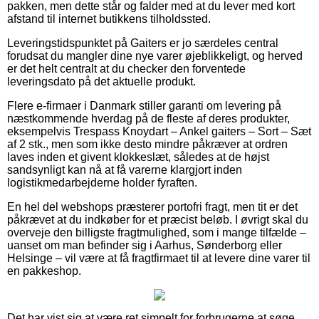
pakken, men dette står og falder med at du lever med kort
afstand til internet butikkens tilholdssted.
Leveringstidspunktet på Gaiters er jo særdeles central
forudsat du mangler dine nye varer øjeblikkeligt, og herved
er det helt centralt at du checker den forventede
leveringsdato på det aktuelle produkt.
Flere e-firmaer i Danmark stiller garanti om levering på
næstkommende hverdag på de fleste af deres produkter,
eksempelvis Trespass Knoydart – Ankel gaiters – Sort – Sæt
af 2 stk., men som ikke desto mindre påkræver at ordren
laves inden et givent klokkeslæt, således at de højst
sandsynligt kan nå at få varerne klargjort inden
logistikmedarbejderne holder fyraften.
En hel del webshops præsterer portofri fragt, men tit er det
påkrævet at du indkøber for et præcist beløb. I øvrigt skal du
overveje den billigste fragtmulighed, som i mange tilfælde –
uanset om man befinder sig i Aarhus, Sønderborg eller
Helsinge – vil være at få fragtfirmaet til at levere dine varer til
en pakkeshop.
Det har vist sig at være ret simpelt for forbrugerne at søge