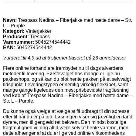
Navn:
Trespass Nadina – Fiberjakke med hætte dame – Str.
L – Purple
Kategori:
Vinterjakker
Producent:
Trespass
Varenummer:
5045274544442
EAN:
5045274544442
Vurderet til
4.9
ud af 5 stjerner baseret på
23
anmeldelser
Flere online forhandlere frembyder nu til dags alverdens
metoder til levering. Førstevalget hos mange er lige nu
pakkeshops, og så kan du blot hente pakken på et selvvalgt
tidspunkt. Leveringstypen er nemlig virkelig fleksibel, samt
mange gange ligeledes den mest prisbevidste fragtløsning
ved køb af Trespass Nadina – Fiberjakke med hætte dame –
Str. L – Purple.
Du kunne også vælge at vælge at få udbragt til din adresse
eller til når du er på job. Løsningen viser sig jævnligt en tand
dyrere, men til gengæld ret bekvem. Den mindst kostelige
fragtmulighed vil dog altid være selv at hente varerne, men
dette afhænger af at du er lige ved online virksomhedens