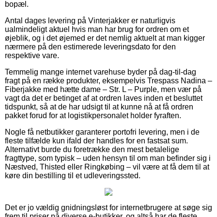
bopæl.
Antal dages levering på Vinterjakker er naturligvis
ualmindeligt aktuel hvis man har brug for ordren om et
øjeblik, og i det øjemed er det nemlig aktuelt at man kigger
nærmere på den estimerede leveringsdato for den
respektive vare.
Temmelig mange internet varehuse byder på dag-til-dag
fragt på en række produkter, eksempelvis Trespass Nadina –
Fiberjakke med hætte dame – Str. L – Purple, men vær på
vagt da det er betinget af at ordren laves inden et besluttet
tidspunkt, så at de har udsigt til at kunne nå at få ordren
pakket forud for at logistikpersonalet holder fyraften.
Nogle få netbutikker garanterer portofri levering, men i de
fleste tilfælde kun ifald der handles for en fastsat sum.
Alternativt burde du foretrække den mest betalelige
fragttype, som typisk – uden hensyn til om man befinder sig i
Næstved, Thisted eller Ringkøbing – vil være at få dem til at
køre din bestilling til et udleveringssted.
Det er jo vældig gnidningsløst for internetbrugere at søge sig
frem til priser på diverse e-butikker, og altså har de fleste