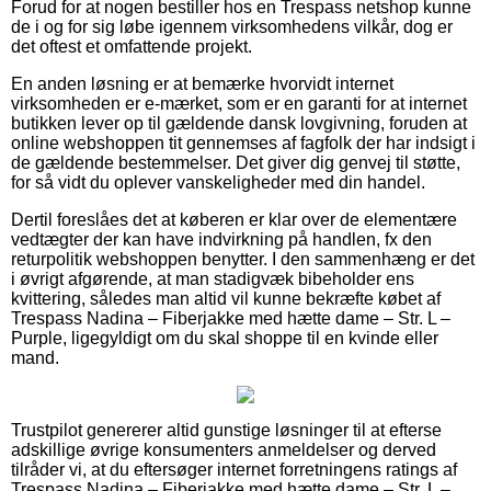
Forud for at nogen bestiller hos en Trespass netshop kunne
de i og for sig løbe igennem virksomhedens vilkår, dog er
det oftest et omfattende projekt.
En anden løsning er at bemærke hvorvidt internet
virksomheden er e-mærket, som er en garanti for at internet
butikken lever op til gældende dansk lovgivning, foruden at
online webshoppen tit gennemses af fagfolk der har indsigt i
de gældende bestemmelser. Det giver dig genvej til støtte,
for så vidt du oplever vanskeligheder med din handel.
Dertil foreslåes det at køberen er klar over de elementære
vedtægter der kan have indvirkning på handlen, fx den
returpolitik webshoppen benytter. I den sammenhæng er det
i øvrigt afgørende, at man stadigvæk bibeholder ens
kvittering, således man altid vil kunne bekræfte købet af
Trespass Nadina – Fiberjakke med hætte dame – Str. L –
Purple, ligegyldigt om du skal shoppe til en kvinde eller
mand.
Trustpilot genererer altid gunstige løsninger til at efterse
adskillige øvrige konsumenters anmeldelser og derved
tilråder vi, at du eftersøger internet forretningens ratings af
Trespass Nadina – Fiberjakke med hætte dame – Str. L –