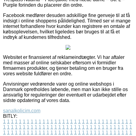
Purple forinden du placerer din ordre.
Facebook medfører desuden adskillige fine genveje til at få
indsigt i online shoppens pålidelighed. Tilmed ser vi mange
internet forhandlere hvor kunder kan registrere en omtale af
købsoplevelsen, hvilket ligeledes bør bruges til at få et
indtryk af kundernes tilfredshed.
Websitet er finansieret af reklameindtægter. Vi har aftaler
med masser af online selskaber eftersom vi formidler
firmaernes produkter, og tjener betaling om en bruger fra
vores website fuldfører en ordre.
Anvisninger vedrørende varer og online webshops i
Danmark opretholdes løbende, men man kan ikke stille os
ansvarlig for reguleringer der eventuelt er udarbejdet efter
sidste opdatering af vores data.
sanalkolicim.com
BITLY:
1
1
1
1
1
1
1
1
1
1
1
1
1
1
1
1
1
1
1
1
1
1
1
1
1
1
1
1
1
1
1
1
1
1
1
1
1
1
1
1
1
1
1
1
1
1
1
1
1
1
1
1
1
1
1
1
1
1
1
1
1
1
1
1
1
1
1
1
1
1
1
1
1
1
1
1
1
1
1
1
1
1
1
1
1
1
1
1
1
1
1
1
1
1
1
1
1
1
1