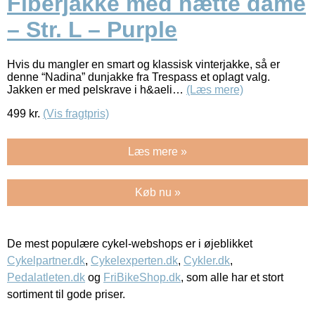
Fiberjakke med hætte dame
– Str. L – Purple
Hvis du mangler en smart og klassisk vinterjakke, så er
denne “Nadina” dunjakke fra Trespass et oplagt valg.
Jakken er med pelskrave i h&aeli…
(Læs mere)
499
kr.
(Vis fragtpris)
Læs mere »
Køb nu »
De mest populære cykel-webshops er i øjeblikket
Cykelpartner.dk
,
Cykelexperten.dk
,
Cykler.dk
,
Pedalatleten.dk
og
FriBikeShop.dk
, som alle har et stort
sortiment til gode priser.