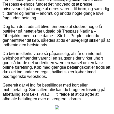
Trespass e-shops fundet det nødvendigt at presse
prisniveauet på mange af deres varer – til børn, og samtidig
til damer og herrer – enormt, og endda nogle gange love
fragt uden betaling.
Dog kan det trods alt blive lønnende at studere nogle få
butikker på nettet efter udsalg på Trespass Nadina –
Fiberjakke med hætte dame – Str. L – Purple inden du
gennemfører dit køb, således at du er usvigeligt sikker på at
indhente den bedste pris.
Du bør imidlertid være så påpasselig, at når en internet
webshop afhænder varer til en salgspris der virker uhørt
god, så burde det undertiden være en varsel om en falsk
online forretning. Køb med gængse betalingskort er trods alt
dækket ind under en regel, hvilket sikrer køber imod
bedrageriske webshops.
Generelt går vi ind for bestillinger med kort eller
mobilbetaling. Som alternativ kan du bruge en løsning på
afbetaling som f.eks. ViaBill, i tilfælde af at du agter at
afbetale betalingen over et længere tidsrum.