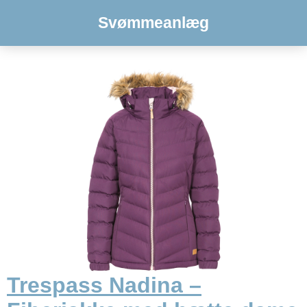
Svømmeanlæg
Trespass Nadina –