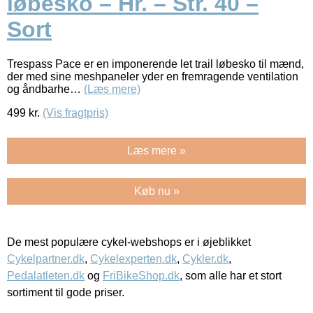
løbesko – Hr. – Str. 40 –
Sort
Trespass Pace er en imponerende let trail løbesko til mænd,
der med sine meshpaneler yder en fremragende ventilation
og åndbarhe…
(Læs mere)
499
kr.
(Vis fragtpris)
Læs mere »
Køb nu »
De mest populære cykel-webshops er i øjeblikket
Cykelpartner.dk
,
Cykelexperten.dk
,
Cykler.dk
,
Pedalatleten.dk
og
FriBikeShop.dk
, som alle har et stort
sortiment til gode priser.