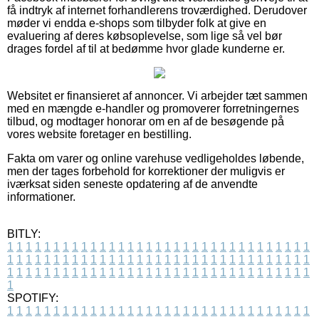
få indtryk af internet forhandlerens troværdighed. Derudover
møder vi endda e-shops som tilbyder folk at give en
evaluering af deres købsoplevelse, som lige så vel bør
drages fordel af til at bedømme hvor glade kunderne er.
Websitet er finansieret af annoncer. Vi arbejder tæt sammen
med en mængde e-handler og promoverer forretningernes
tilbud, og modtager honorar om en af de besøgende på
vores website foretager en bestilling.
Fakta om varer og online varehuse vedligeholdes løbende,
men der tages forbehold for korrektioner der muligvis er
iværksat siden seneste opdatering af de anvendte
informationer.
BITLY:
1
1
1
1
1
1
1
1
1
1
1
1
1
1
1
1
1
1
1
1
1
1
1
1
1
1
1
1
1
1
1
1
1
1
1
1
1
1
1
1
1
1
1
1
1
1
1
1
1
1
1
1
1
1
1
1
1
1
1
1
1
1
1
1
1
1
1
1
1
1
1
1
1
1
1
1
1
1
1
1
1
1
1
1
1
1
1
1
1
1
1
1
1
1
1
1
1
1
1
1
SPOTIFY:
1
1
1
1
1
1
1
1
1
1
1
1
1
1
1
1
1
1
1
1
1
1
1
1
1
1
1
1
1
1
1
1
1