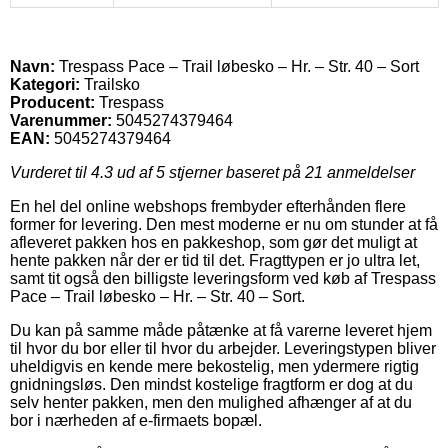
Navn:
Trespass Pace – Trail løbesko – Hr. – Str. 40 – Sort
Kategori:
Trailsko
Producent:
Trespass
Varenummer:
5045274379464
EAN:
5045274379464
Vurderet til
4.3
ud af 5 stjerner baseret på
21
anmeldelser
En hel del online webshops frembyder efterhånden flere
former for levering. Den mest moderne er nu om stunder at få
afleveret pakken hos en pakkeshop, som gør det muligt at
hente pakken når der er tid til det. Fragttypen er jo ultra let,
samt tit også den billigste leveringsform ved køb af Trespass
Pace – Trail løbesko – Hr. – Str. 40 – Sort.
Du kan på samme måde påtænke at få varerne leveret hjem
til hvor du bor eller til hvor du arbejder. Leveringstypen bliver
uheldigvis en kende mere bekostelig, men ydermere rigtig
gnidningsløs. Den mindst kostelige fragtform er dog at du
selv henter pakken, men den mulighed afhænger af at du
bor i nærheden af e-firmaets bopæl.