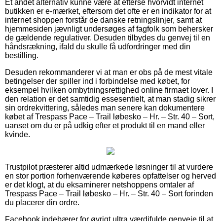
Et andet alternativ kunne være at efterse hvorvidt internet
butikken er e-mærket, eftersom det ofte er en indikator for at
internet shoppen forstår de danske retningslinjer, samt at
hjemmesiden jævnligt undersøges af fagfolk som behersker
de gældende regulativer. Desuden tilbydes du genvej til en
håndsrækning, ifald du skulle få udfordringer med din
bestilling.
Desuden rekommanderer vi at man er obs på de mest vitale
betingelser der spiller ind i forbindelse med købet, for
eksempel hvilken ombytningsrettighed online firmaet lover. I
den relation er det samtidig essesentielt, at man stadig sikrer
sin ordrekvittering, således man senere kan dokumentere
købet af Trespass Pace – Trail løbesko – Hr. – Str. 40 – Sort,
uanset om du er på udkig efter et produkt til en mand eller
kvinde.
Trustpilot præsterer altid udmærkede løsninger til at vurdere
en stor portion forhenværende køberes opfattelser og herved
er det klogt, at du eksaminerer netshoppens omtaler af
Trespass Pace – Trail løbesko – Hr. – Str. 40 – Sort forinden
du placerer din ordre.
Facebook indebærer for øvrigt ultra værdifulde genveje til at