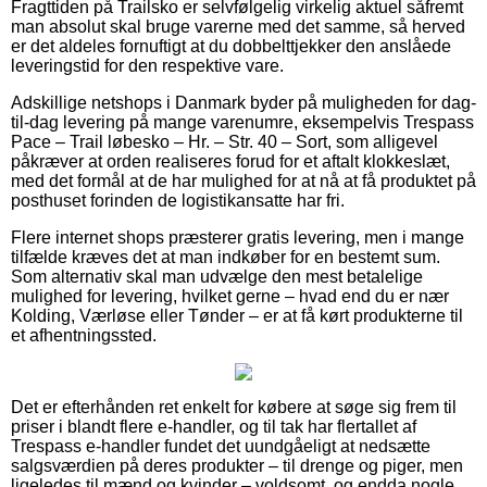
Fragttiden på Trailsko er selvfølgelig virkelig aktuel såfremt
man absolut skal bruge varerne med det samme, så herved
er det aldeles fornuftigt at du dobbelttjekker den anslåede
leveringstid for den respektive vare.
Adskillige netshops i Danmark byder på muligheden for dag-
til-dag levering på mange varenumre, eksempelvis Trespass
Pace – Trail løbesko – Hr. – Str. 40 – Sort, som alligevel
påkræver at orden realiseres forud for et aftalt klokkeslæt,
med det formål at de har mulighed for at nå at få produktet på
posthuset forinden de logistikansatte har fri.
Flere internet shops præsterer gratis levering, men i mange
tilfælde kræves det at man indkøber for en bestemt sum.
Som alternativ skal man udvælge den mest betalelige
mulighed for levering, hvilket gerne – hvad end du er nær
Kolding, Værløse eller Tønder – er at få kørt produkterne til
et afhentningssted.
Det er efterhånden ret enkelt for købere at søge sig frem til
priser i blandt flere e-handler, og til tak har flertallet af
Trespass e-handler fundet det uundgåeligt at nedsætte
salgsværdien på deres produkter – til drenge og piger, men
ligeledes til mænd og kvinder – voldsomt, og endda nogle