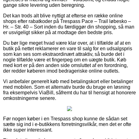
gange sikre levering uden beregning.
Det kan trods alt blive nyttigt at efterse en række online
shops efter rabatkoder på Trespass Pace – Trail løbesko –
Hr. – Str. 40 – Sort inden du færdiggør din shopping, så man
er usvigeligt sikker på at modtage den bedste pris.
Du bør lige meget hvad være klar over, at i tilfælde af at en
butik på nettet reklamerer en vare til salg for en udsalgspris
som kan ses som ekstraordinært attraktiv, så burde det i
nogle tilfælde være et fingerpeg om en uægte butik. Køb
med kort er på den anden side omsluttet af en forordning,
der redder køberen imod bedrageriske online outlets.
Vi anbefaler generelt køb med betalingskort eller betalinger
med mobilen. Som et alternativ burde du bruge en løsning
fra eksempelvis ViaBill, såfremt du har til hensigt at honorere
omkostningerne senere.
Før nogen køber i en Trespass shop kunne de sådan set
sætte sig ind i e-butikkens forretningsvilkår, men det er ofte
ikke super interessant.