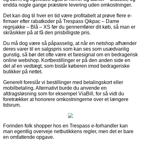
endda nogle gange præstere levering uden omkostninger.
Det kan dog til hver en tid være profitabelt at prøve flere e-
firmaer efter rabatkoder på Trespass Qikpac – Dame
regnjakke – Blå – XS før du gennemfører dit køb, så man er
skråsikker på at få den prisbilligste pris.
Du må dog være så påpasselig, at når en netshop afhænder
deres varer til en salgspris som kan ses som usædvanlig
gunstig, så bør det ofte være et faresignal om en bedragerisk
online webshop. Kortbestillinger er på den anden side en
del af en vedtægt, som bistår køberen imod bedrageriske
butikker på nettet.
Generelt foreslår vi bestillinger med betalingskort eller
mobilbetaling. Alternativt burde du anvende en
afdragsløsning som for eksempel ViaBill, for så vidt du
foretrækker at honorere omkostningerne over et længere
tidsrum.
Forinden folk shopper hos en Trespass e-forhandler kan
man egentlig overveje netbutikkens regler, men det er bare
en omfattende opgave.