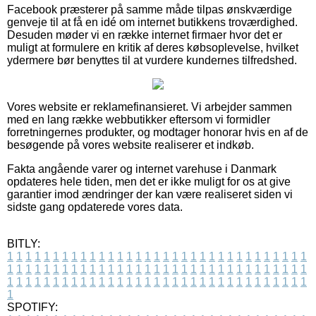
Facebook præsterer på samme måde tilpas ønskværdige
genveje til at få en idé om internet butikkens troværdighed.
Desuden møder vi en række internet firmaer hvor det er
muligt at formulere en kritik af deres købsoplevelse, hvilket
ydermere bør benyttes til at vurdere kundernes tilfredshed.
Vores website er reklamefinansieret. Vi arbejder sammen
med en lang række webbutikker eftersom vi formidler
forretningernes produkter, og modtager honorar hvis en af de
besøgende på vores website realiserer et indkøb.
Fakta angående varer og internet varehuse i Danmark
opdateres hele tiden, men det er ikke muligt for os at give
garantier imod ændringer der kan være realiseret siden vi
sidste gang opdaterede vores data.
BITLY:
1
1
1
1
1
1
1
1
1
1
1
1
1
1
1
1
1
1
1
1
1
1
1
1
1
1
1
1
1
1
1
1
1
1
1
1
1
1
1
1
1
1
1
1
1
1
1
1
1
1
1
1
1
1
1
1
1
1
1
1
1
1
1
1
1
1
1
1
1
1
1
1
1
1
1
1
1
1
1
1
1
1
1
1
1
1
1
1
1
1
1
1
1
1
1
1
1
1
1
1
SPOTIFY: