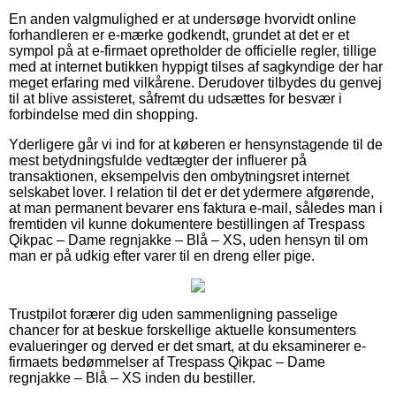
En anden valgmulighed er at undersøge hvorvidt online
forhandleren er e-mærke godkendt, grundet at det er et
sympol på at e-firmaet opretholder de officielle regler, tillige
med at internet butikken hyppigt tilses af sagkyndige der har
meget erfaring med vilkårene. Derudover tilbydes du genvej
til at blive assisteret, såfremt du udsættes for besvær i
forbindelse med din shopping.
Yderligere går vi ind for at køberen er hensynstagende til de
mest betydningsfulde vedtægter der influerer på
transaktionen, eksempelvis den ombytningsret internet
selskabet lover. I relation til det er det ydermere afgørende,
at man permanent bevarer ens faktura e-mail, således man i
fremtiden vil kunne dokumentere bestillingen af Trespass
Qikpac – Dame regnjakke – Blå – XS, uden hensyn til om
man er på udkig efter varer til en dreng eller pige.
Trustpilot forærer dig uden sammenligning passelige
chancer for at beskue forskellige aktuelle konsumenters
evalueringer og derved er det smart, at du eksaminerer e-
firmaets bedømmelser af Trespass Qikpac – Dame
regnjakke – Blå – XS inden du bestiller.