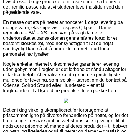
hvis du skal bruge produktet om få sekunder, så herved er
det nemlig passende at vi studerer leveringstiden ved den
pågældende vare.
En masse outlets på nettet annoncerer 1 dags levering på
mange varer, eksempelvis Trespass Qikpac – Dame
regnjakke – Blå – XS, men vær på vagt da det er
underforstået at transaktionen gennemføres forud for et
bestemt klokkeslæt, med hensynstagen til at de højst
sandsynligt kan nå at få produktet ordnet forud for at
personalet har fyraften.
Nogle enkelte internet virksomheder garanterer levering
uden gebyr, men i reglen er det forbeholdt når du aftager for
et fastsat beløb. Alternativt skal du gribe den prisbilligste
mulighed for levering, som typisk – uanset om du bor tæt på
Odense, Solrød Strand eller Hundested – er at få
fragtmanden til at køre dine produkter til en pakkeshop.
Det er i dag virkelig ukompliceret for forbrugerne at
prissammenligne på diverse forhandlere på nettet, og for det
har utallige Trespass online webshops set sig tvunget til at
nedskære priserne på mange af deres produkter – til babyer
og børn, og ligeledes også til herrer og damer – drastisk, og