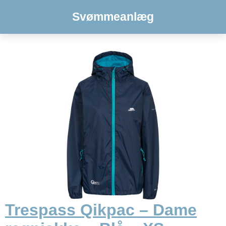
Svømmeanlæg
Trespass Qikpac – Dame