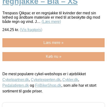
regnjakke – Blå – XS
Trespass Qikpac er en regnjakke til kvinder der med sin
lethed og åndbare materiale er med til at beskytte dig mod
både regn og vind. J…
(Læs mere)
244.25
kr.
(Vis fragtpris)
Læs mere »
Køb nu »
De mest populære cykel-webshops er i øjeblikket
Cykelpartner.dk
,
Cykelexperten.dk
,
Cykler.dk
,
Pedalatleten.dk
og
FriBikeShop.dk
, som alle har et stort
sortiment til gode priser.