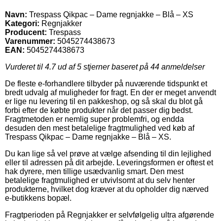
Navn:
Trespass Qikpac – Dame regnjakke – Blå – XS
Kategori:
Regnjakker
Producent:
Trespass
Varenummer:
5045274438673
EAN:
5045274438673
Vurderet til
4.7
ud af 5 stjerner baseret på
44
anmeldelser
De fleste e-forhandlere tilbyder på nuværende tidspunkt et
bredt udvalg af muligheder for fragt. En der er meget anvendt
er lige nu levering til en pakkeshop, og så skal du blot gå
forbi efter de købte produkter når det passer dig bedst.
Fragtmetoden er nemlig super problemfri, og endda
desuden den mest betalelige fragtmulighed ved køb af
Trespass Qikpac – Dame regnjakke – Blå – XS.
Du kan lige så vel prøve at vælge afsending til din lejlighed
eller til adressen på dit arbejde. Leveringsformen er oftest et
hak dyrere, men tillige usædvanlig smart. Den mest
betalelige fragtmulighed er utvivlsomt at du selv henter
produkterne, hvilket dog kræver at du opholder dig nærved
e-butikkens bopæl.
Fragtperioden på Regnjakker er selvfølgelig ultra afgørende