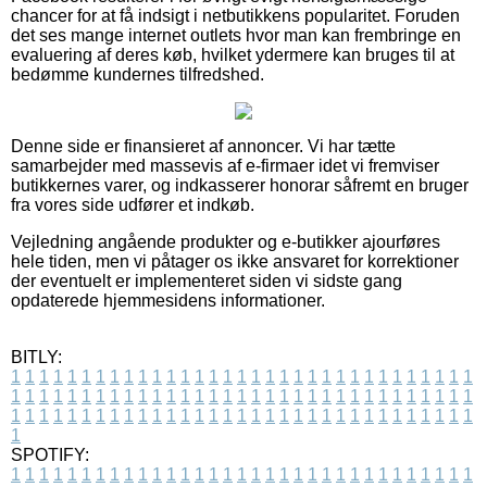
chancer for at få indsigt i netbutikkens popularitet. Foruden
det ses mange internet outlets hvor man kan frembringe en
evaluering af deres køb, hvilket ydermere kan bruges til at
bedømme kundernes tilfredshed.
Denne side er finansieret af annoncer. Vi har tætte
samarbejder med massevis af e-firmaer idet vi fremviser
butikkernes varer, og indkasserer honorar såfremt en bruger
fra vores side udfører et indkøb.
Vejledning angående produkter og e-butikker ajourføres
hele tiden, men vi påtager os ikke ansvaret for korrektioner
der eventuelt er implementeret siden vi sidste gang
opdaterede hjemmesidens informationer.
BITLY:
1
1
1
1
1
1
1
1
1
1
1
1
1
1
1
1
1
1
1
1
1
1
1
1
1
1
1
1
1
1
1
1
1
1
1
1
1
1
1
1
1
1
1
1
1
1
1
1
1
1
1
1
1
1
1
1
1
1
1
1
1
1
1
1
1
1
1
1
1
1
1
1
1
1
1
1
1
1
1
1
1
1
1
1
1
1
1
1
1
1
1
1
1
1
1
1
1
1
1
1
SPOTIFY:
1
1
1
1
1
1
1
1
1
1
1
1
1
1
1
1
1
1
1
1
1
1
1
1
1
1
1
1
1
1
1
1
1