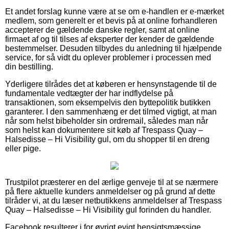
Et andet forslag kunne være at se om e-handlen er e-mærket
medlem, som generelt er et bevis på at online forhandleren
accepterer de gældende danske regler, samt at online
firmaet af og til tilses af eksperter der kender de gældende
bestemmelser. Desuden tilbydes du anledning til hjælpende
service, for så vidt du oplever problemer i processen med
din bestilling.
Yderligere tilrådes det at køberen er hensynstagende til de
fundamentale vedtægter der har indflydelse på
transaktionen, som eksempelvis den byttepolitik butikken
garanterer. I den sammenhæng er det tilmed vigtigt, at man
når som helst bibeholder sin ordremail, således man når
som helst kan dokumentere sit køb af Trespass Quay –
Halsedisse – Hi Visibility gul, om du shopper til en dreng
eller pige.
Trustpilot præsterer en del ærlige genveje til at se nærmere
på flere aktuelle kunders anmeldelser og på grund af dette
tilråder vi, at du læser netbutikkens anmeldelser af Trespass
Quay – Halsedisse – Hi Visibility gul forinden du handler.
Facebook resulterer i for øvrigt evigt hensigtsmæssige