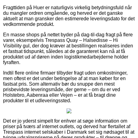
Fragttiden på Huer er naturligvis virkelig betydningsfuld når
du mangler ordren omgående, og herved er det ganske
aktuelt at man gransker den estimerede leveringsdato for det
vedkommende produkt.
En masse shops på nettet byder på dag-til-dag fragt på flere
varer, eksempelvis Trespass Quay – Halsedisse – Hi
Visibility gul, der dog kræver at bestillingen realiseres inden
et fastsat tidspunkt, således at de garanteret kan nå at få
produktet ud af døren inden logistikmedarbejderne holder
fyraften.
Indtil flere online firmaer tilbyder fragt uden omkostninger,
men oftest er det under betingelse af at man køber for en
fastsat pris. Som alternativ bør du snuppe den mest
prisbevidste leveringsmåde, der gerne – om du er ved
Holstebro, Aabenraa eller Vejen – er at få bragt dine
produkter til et udleveringssted.
Det er jo yderst simpelt for enhver at søge information om
priser på tværs af internet outlets, og derved har flertallet af
Trespass internet selskaber i Danmark set sig nødsaget til at
tvinge udsalgspriserne på deres produkter – til drenge og