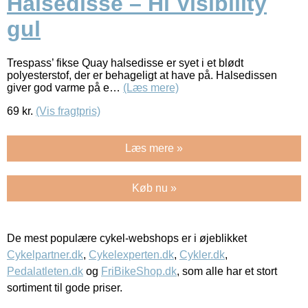
Halsedisse – Hi Visibility
gul
Trespass’ fikse Quay halsedisse er syet i et blødt
polyesterstof, der er behageligt at have på. Halsedissen
giver god varme på e…
(Læs mere)
69
kr.
(Vis fragtpris)
Læs mere »
Køb nu »
De mest populære cykel-webshops er i øjeblikket
Cykelpartner.dk
,
Cykelexperten.dk
,
Cykler.dk
,
Pedalatleten.dk
og
FriBikeShop.dk
, som alle har et stort
sortiment til gode priser.