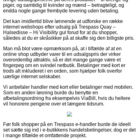
piger, og samtidig til kvinder og mænd – betragteligt, og
endda nogle gange frembyde levering uden betaling.
Det kan imidlertid blive lønnende at udforske en række
internet webshops efter udsalg på Trespass Quay –
Halsedisse – Hi Visibility gul forud for at du shopper,
således at du er skråsikker på at skaffe sig den billigste pris.
Man må blot være opmærksom på, at i tilfælde af at en
online shop udbyder varer til en udsalgspris der virker
overordentlig attraktiv, så er det mange gange være et
fingerpeg om en svindel netbutik. Betalinger med kort er
trods alt inkluderet i en orden, som hjælper folk overfor
uærlige internet selskaber.
Vi anbefaler handler med kort eller betalinger med mobilen.
Som en anden løsning burde du benytte en
afbetalingsordning fra eksempelvis ViaBill, hvis du hellere
vil honorere pengene over et længere tidsrum.
Før folk shopper på en Trespass e-handler burde de ideelt
set sætte sig ind i e-butikkens handelsbetingelser, dog er det
i mange tilfælde et omfattende projekt.