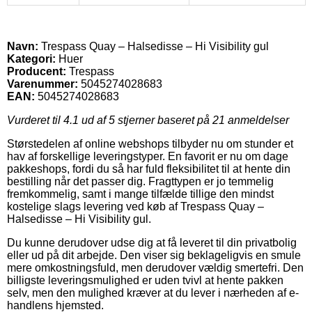
Navn:
Trespass Quay – Halsedisse – Hi Visibility gul
Kategori:
Huer
Producent:
Trespass
Varenummer:
5045274028683
EAN:
5045274028683
Vurderet til
4.1
ud af 5 stjerner baseret på
21
anmeldelser
Størstedelen af online webshops tilbyder nu om stunder et
hav af forskellige leveringstyper. En favorit er nu om dage
pakkeshops, fordi du så har fuld fleksibilitet til at hente din
bestilling når det passer dig. Fragttypen er jo temmelig
fremkommelig, samt i mange tilfælde tillige den mindst
kostelige slags levering ved køb af Trespass Quay –
Halsedisse – Hi Visibility gul.
Du kunne derudover udse dig at få leveret til din privatbolig
eller ud på dit arbejde. Den viser sig beklageligvis en smule
mere omkostningsfuld, men derudover vældig smertefri. Den
billigste leveringsmulighed er uden tvivl at hente pakken
selv, men den mulighed kræver at du lever i nærheden af e-
handlens hjemsted.