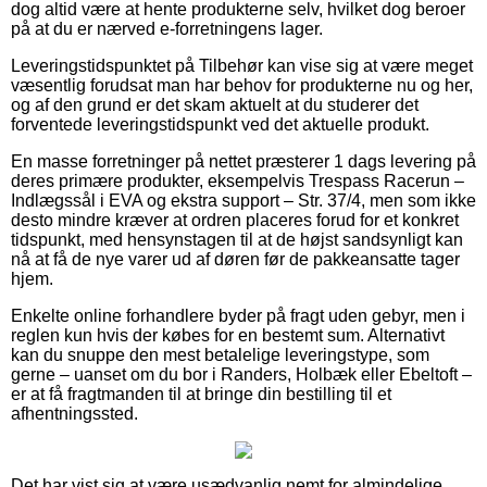
dog altid være at hente produkterne selv, hvilket dog beroer
på at du er nærved e-forretningens lager.
Leveringstidspunktet på Tilbehør kan vise sig at være meget
væsentlig forudsat man har behov for produkterne nu og her,
og af den grund er det skam aktuelt at du studerer det
forventede leveringstidspunkt ved det aktuelle produkt.
En masse forretninger på nettet præsterer 1 dags levering på
deres primære produkter, eksempelvis Trespass Racerun –
Indlægssål i EVA og ekstra support – Str. 37/4, men som ikke
desto mindre kræver at ordren placeres forud for et konkret
tidspunkt, med hensynstagen til at de højst sandsynligt kan
nå at få de nye varer ud af døren før de pakkeansatte tager
hjem.
Enkelte online forhandlere byder på fragt uden gebyr, men i
reglen kun hvis der købes for en bestemt sum. Alternativt
kan du snuppe den mest betalelige leveringstype, som
gerne – uanset om du bor i Randers, Holbæk eller Ebeltoft –
er at få fragtmanden til at bringe din bestilling til et
afhentningssted.
Det har vist sig at være usædvanlig nemt for almindelige