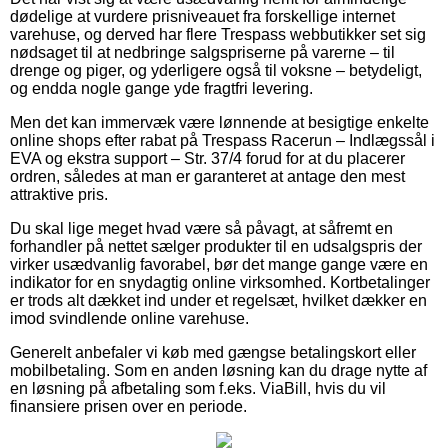
dødelige at vurdere prisniveauet fra forskellige internet
varehuse, og derved har flere Trespass webbutikker set sig
nødsaget til at nedbringe salgspriserne på varerne – til
drenge og piger, og yderligere også til voksne – betydeligt,
og endda nogle gange yde fragtfri levering.
Men det kan immervæk være lønnende at besigtige enkelte
online shops efter rabat på Trespass Racerun – Indlægssål i
EVA og ekstra support – Str. 37/4 forud for at du placerer
ordren, således at man er garanteret at antage den mest
attraktive pris.
Du skal lige meget hvad være så påvagt, at såfremt en
forhandler på nettet sælger produkter til en udsalgspris der
virker usædvanlig favorabel, bør det mange gange være en
indikator for en snydagtig online virksomhed. Kortbetalinger
er trods alt dækket ind under et regelsæt, hvilket dækker en
imod svindlende online varehuse.
Generelt anbefaler vi køb med gængse betalingskort eller
mobilbetaling. Som en anden løsning kan du drage nytte af
en løsning på afbetaling som f.eks. ViaBill, hvis du vil
finansiere prisen over en periode.