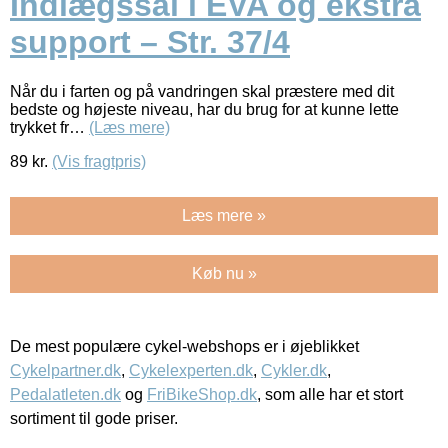
Indlægssål i EVA og ekstra
support – Str. 37/4
Når du i farten og på vandringen skal præstere med dit
bedste og højeste niveau, har du brug for at kunne lette
trykket fr…
(Læs mere)
89
kr.
(Vis fragtpris)
Læs mere »
Køb nu »
De mest populære cykel-webshops er i øjeblikket
Cykelpartner.dk
,
Cykelexperten.dk
,
Cykler.dk
,
Pedalatleten.dk
og
FriBikeShop.dk
, som alle har et stort
sortiment til gode priser.