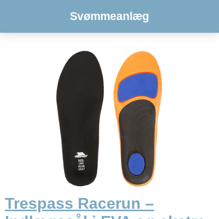
Svømmeanlæg
Trespass Racerun –