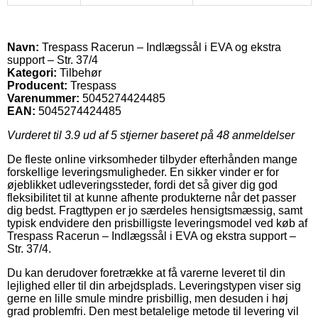
Navn:
Trespass Racerun – Indlægssål i EVA og ekstra
support – Str. 37/4
Kategori:
Tilbehør
Producent:
Trespass
Varenummer:
5045274424485
EAN:
5045274424485
Vurderet til
3.9
ud af 5 stjerner baseret på
48
anmeldelser
De fleste online virksomheder tilbyder efterhånden mange
forskellige leveringsmuligheder. En sikker vinder er for
øjeblikket udleveringssteder, fordi det så giver dig god
fleksibilitet til at kunne afhente produkterne når det passer
dig bedst. Fragttypen er jo særdeles hensigtsmæssig, samt
typisk endvidere den prisbilligste leveringsmodel ved køb af
Trespass Racerun – Indlægssål i EVA og ekstra support –
Str. 37/4.
Du kan derudover foretrække at få varerne leveret til din
lejlighed eller til din arbejdsplads. Leveringstypen viser sig
gerne en lille smule mindre prisbillig, men desuden i høj
grad problemfri. Den mest betalelige metode til levering vil