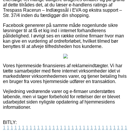
af dette tilrådes det, at du læser e-handlens ratings af
Trespass Racerun – Indlægssål i EVA og ekstra support –
Str. 37/4 inden du færdiggør din shopping.
Facebook genererer på samme måde nogenlunde sikre
løsninger til at få et kig ind i internet forhandlerens
pålidelighed. I øvrigt ses en række online firmaer hvor man
kan give en vurdering af ordreforløbet, hvilket tilmed bør
benyttes til at afveje tilfredsheden hos kunderne.
Vores hjemmeside finansieres af reklameindtægter. Vi har
tætte samarbejder med flere internet virksomheder idet vi
markedsfører virksomhedernes varer, og tjener betaling hvis
en bruger fra vores hjemmeside udfører en transaktion.
Vejledning vedrørende varer og e-firmaer understøttes
løbende, men vi tager forbehold for rettelser der er blevet
udarbejdet siden nyligste opdatering af hjemmesidens
informationer.
BITLY:
1
1
1
1
1
1
1
1
1
1
1
1
1
1
1
1
1
1
1
1
1
1
1
1
1
1
1
1
1
1
1
1
1