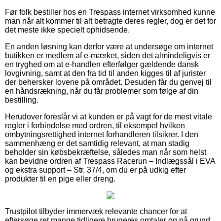
Før folk bestiller hos en Trespass internet virksomhed kunne
man når alt kommer til alt betragte deres regler, dog er det for
det meste ikke specielt ophidsende.
En anden løsning kan derfor være at undersøge om internet
butikken er medlem af e-mærket, siden det almindeligvis er
en tryghed om at e-handlen efterfølger gældende dansk
lovgivning, samt at den fra tid til anden kigges til af jurister
der behersker lovene på området. Desuden får du genvej til
en håndsrækning, når du får problemer som følge af din
bestilling.
Herudover foreslår vi at kunden er på vagt for de mest vitale
regler i forbindelse med ordren, til eksempel hvilken
ombytningsrettighed internet forhandleren tilsikrer. I den
sammenhæng er det samtidig relevant, at man stadig
beholder sin købsbekræftelse, således man når som helst
kan bevidne ordren af Trespass Racerun – Indlægssål i EVA
og ekstra support – Str. 37/4, om du er på udkig efter
produkter til en pige eller dreng.
Trustpilot tilbyder immervæk relevante chancer for at
eftersøge ret mange tidligere brugeres omtaler og på grund