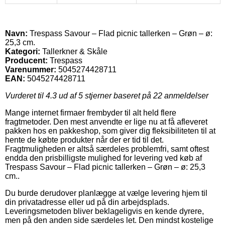
Navn:
Trespass Savour – Flad picnic tallerken – Grøn – ø:
25,3 cm.
Kategori:
Tallerkner & Skåle
Producent:
Trespass
Varenummer:
5045274428711
EAN:
5045274428711
Vurderet til
4.3
ud af 5 stjerner baseret på
22
anmeldelser
Mange internet firmaer frembyder til alt held flere
fragtmetoder. Den mest anvendte er lige nu at få afleveret
pakken hos en pakkeshop, som giver dig fleksibiliteten til at
hente de købte produkter når der er tid til det.
Fragtmuligheden er altså særdeles problemfri, samt oftest
endda den prisbilligste mulighed for levering ved køb af
Trespass Savour – Flad picnic tallerken – Grøn – ø: 25,3
cm..
Du burde derudover planlægge at vælge levering hjem til
din privatadresse eller ud på din arbejdsplads.
Leveringsmetoden bliver beklageligvis en kende dyrere,
men på den anden side særdeles let. Den mindst kostelige