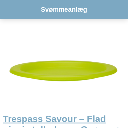
Svømmeanlæg
Trespass Savour – Flad