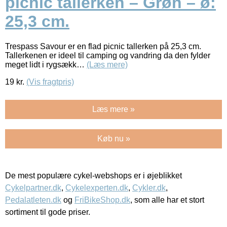
picnic tallerken – Grøn – ø:
25,3 cm.
Trespass Savour er en flad picnic tallerken på 25,3 cm.
Tallerkenen er ideel til camping og vandring da den fylder
meget lidt i rygsækk…
(Læs mere)
19
kr.
(Vis fragtpris)
Læs mere »
Køb nu »
De mest populære cykel-webshops er i øjeblikket
Cykelpartner.dk
,
Cykelexperten.dk
,
Cykler.dk
,
Pedalatleten.dk
og
FriBikeShop.dk
, som alle har et stort
sortiment til gode priser.