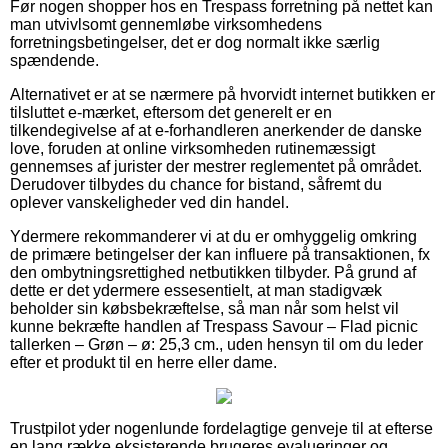
Før nogen shopper hos en Trespass forretning på nettet kan
man utvivlsomt gennemløbe virksomhedens
forretningsbetingelser, det er dog normalt ikke særlig
spændende.
Alternativet er at se nærmere på hvorvidt internet butikken er
tilsluttet e-mærket, eftersom det generelt er en
tilkendegivelse af at e-forhandleren anerkender de danske
love, foruden at online virksomheden rutinemæssigt
gennemses af jurister der mestrer reglementet på området.
Derudover tilbydes du chance for bistand, såfremt du
oplever vanskeligheder ved din handel.
Ydermere rekommanderer vi at du er omhyggelig omkring
de primære betingelser der kan influere på transaktionen, fx
den ombytningsrettighed netbutikken tilbyder. På grund af
dette er det ydermere essesentielt, at man stadigvæk
beholder sin købsbekræftelse, så man når som helst vil
kunne bekræfte handlen af Trespass Savour – Flad picnic
tallerken – Grøn – ø: 25,3 cm., uden hensyn til om du leder
efter et produkt til en herre eller dame.
Trustpilot yder nogenlunde fordelagtige genveje til at efterse
en lang række eksisterende brugeres evalueringer og