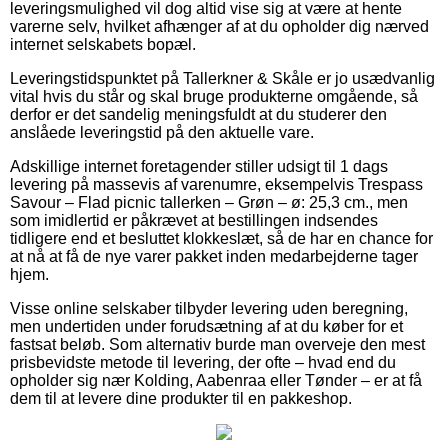
leveringsmulighed vil dog altid vise sig at være at hente
varerne selv, hvilket afhænger af at du opholder dig nærved
internet selskabets bopæl.
Leveringstidspunktet på Tallerkner & Skåle er jo usædvanlig
vital hvis du står og skal bruge produkterne omgående, så
derfor er det sandelig meningsfuldt at du studerer den
anslåede leveringstid på den aktuelle vare.
Adskillige internet foretagender stiller udsigt til 1 dags
levering på massevis af varenumre, eksempelvis Trespass
Savour – Flad picnic tallerken – Grøn – ø: 25,3 cm., men
som imidlertid er påkrævet at bestillingen indsendes
tidligere end et besluttet klokkeslæt, så de har en chance for
at nå at få de nye varer pakket inden medarbejderne tager
hjem.
Visse online selskaber tilbyder levering uden beregning,
men undertiden under forudsætning af at du køber for et
fastsat beløb. Som alternativ burde man overveje den mest
prisbevidste metode til levering, der ofte – hvad end du
opholder sig nær Kolding, Aabenraa eller Tønder – er at få
dem til at levere dine produkter til en pakkeshop.