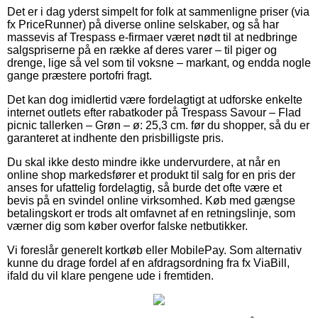
Det er i dag yderst simpelt for folk at sammenligne priser (via
fx PriceRunner) på diverse online selskaber, og så har
massevis af Trespass e-firmaer været nødt til at nedbringe
salgspriserne på en række af deres varer – til piger og
drenge, lige så vel som til voksne – markant, og endda nogle
gange præstere portofri fragt.
Det kan dog imidlertid være fordelagtigt at udforske enkelte
internet outlets efter rabatkoder på Trespass Savour – Flad
picnic tallerken – Grøn – ø: 25,3 cm. før du shopper, så du er
garanteret at indhente den prisbilligste pris.
Du skal ikke desto mindre ikke undervurdere, at når en
online shop markedsfører et produkt til salg for en pris der
anses for ufattelig fordelagtig, så burde det ofte være et
bevis på en svindel online virksomhed. Køb med gængse
betalingskort er trods alt omfavnet af en retningslinje, som
værner dig som køber overfor falske netbutikker.
Vi foreslår generelt kortkøb eller MobilePay. Som alternativ
kunne du drage fordel af en afdragsordning fra fx ViaBill,
ifald du vil klare pengene ude i fremtiden.