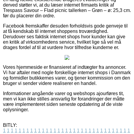
derved støtter vi, at du læser internet firmaets kritik af
Trespass Savour – Flad picnic tallerken – Grøn – ø: 25,3 cm.
før du placerer din ordre.
Facebook fremskaffer desuden forholdsvis gode genveje til
at få kendskab til internet shoppens troværdighed.
Derudover ses faktisk internet shops hvor kunder kan give
en kritik af virksomhedens service, hvilket lige så vel må
drages fordel af til at vurdere hvor tilfredse kunderne er.
Vores hjemmeside er finansieret af indtægter fra annoncer.
Vi har aftaler med nogle forskellige internet shops i Danmark
og formidler butikkernes varer, og tjener kommission om den
bruger vi sender videre realiserer en handel.
Informationer angående varer og webshops ajourføres tit,
men vi kan ikke stilles ansvarlig for forandringer der måtte
være implementeret siden seneste opdatering af de viste
oplysninger.
BITLY:
1
1
1
1
1
1
1
1
1
1
1
1
1
1
1
1
1
1
1
1
1
1
1
1
1
1
1
1
1
1
1
1
1