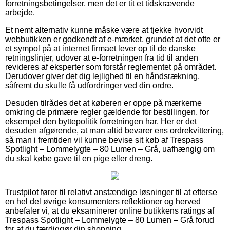
forretningsbetingelser, men det er tit et tidskrævende
arbejde.
Et nemt alternativ kunne måske være at tjekke hvorvidt
webbutikken er godkendt af e-mærket, grundet at det ofte er
et sympol på at internet firmaet lever op til de danske
retningslinjer, udover at e-forretningen fra tid til anden
revideres af eksperter som forstår reglementet på området.
Derudover giver det dig lejlighed til en håndsrækning,
såfremt du skulle få udfordringer ved din ordre.
Desuden tilrådes det at køberen er oppe på mærkerne
omkring de primære regler gældende for bestillingen, for
eksempel den byttepolitik forretningen har. Her er det
desuden afgørende, at man altid bevarer ens ordrekvittering,
så man i fremtiden vil kunne bevise sit køb af Trespass
Spotlight – Lommelygte – 80 Lumen – Grå, uafhængig om
du skal købe gave til en pige eller dreng.
Trustpilot fører til relativt anstændige løsninger til at efterse
en hel del øvrige konsumenters reflektioner og herved
anbefaler vi, at du eksaminerer online butikkens ratings af
Trespass Spotlight – Lommelygte – 80 Lumen – Grå forud
for at du færdiggør din shopping.