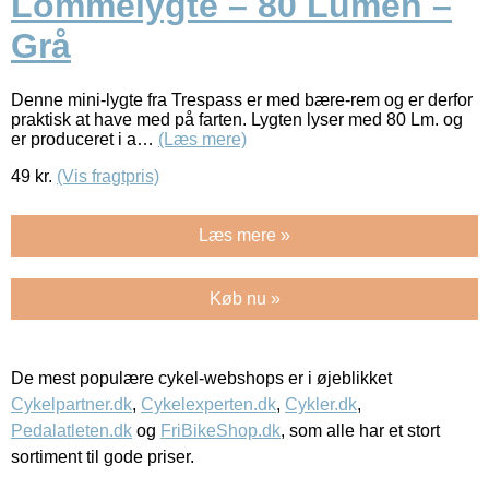
Lommelygte – 80 Lumen –
Grå
Denne mini-lygte fra Trespass er med bære-rem og er derfor
praktisk at have med på farten. Lygten lyser med 80 Lm. og
er produceret i a…
(Læs mere)
49
kr.
(Vis fragtpris)
Læs mere »
Køb nu »
De mest populære cykel-webshops er i øjeblikket
Cykelpartner.dk
,
Cykelexperten.dk
,
Cykler.dk
,
Pedalatleten.dk
og
FriBikeShop.dk
, som alle har et stort
sortiment til gode priser.