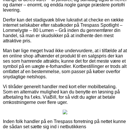
og damer – enormt, og endda nogle gange præstere portofri
levering.
Derfor kan det stadigvæk blive lukrativt at checke en række
internet selskaber efter rabatkoder på Trespass Spotlight –
Lommelygte – 80 Lumen – Grå inden du gennemfører din
handel, så man er skudsikker på at indhente den mest
attraktive pris.
Man bør lige meget hvad ikke undervurdere, at i tilfælde af at
en online shop afhænder et produkt til en salgspris der kan
ses som hamrende attraktiv, kunne det for det meste være et
symbol på en uægte e-forhandler. Kortbestillinger er trods alt
omfattet af en bestemmelse, som passer på køber overfor
snydagtige netshops.
Vi tilråder generelt handler med kort eller mobilbetaling.
Som en alternativ mulighed kan du benytte en løsning på
afbetaling fra f.eks. ViaBill, for så vidt du agter at betale
omkostningerne over flere uger.
Inden folk handler på en Trespass forretning på nettet kunne
de sådan set sætte sig ind i netbutikkens