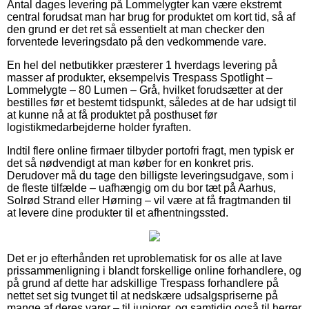
Antal dages levering på Lommelygter kan være ekstremt
central forudsat man har brug for produktet om kort tid, så af
den grund er det ret så essentielt at man checker den
forventede leveringsdato på den vedkommende vare.
En hel del netbutikker præsterer 1 hverdags levering på
masser af produkter, eksempelvis Trespass Spotlight –
Lommelygte – 80 Lumen – Grå, hvilket forudsætter at der
bestilles før et bestemt tidspunkt, således at de har udsigt til
at kunne nå at få produktet på posthuset før
logistikmedarbejderne holder fyraften.
Indtil flere online firmaer tilbyder portofri fragt, men typisk er
det så nødvendigt at man køber for en konkret pris.
Derudover må du tage den billigste leveringsudgave, som i
de fleste tilfælde – uafhængig om du bor tæt på Aarhus,
Solrød Strand eller Hørning – vil være at få fragtmanden til
at levere dine produkter til et afhentningssted.
Det er jo efterhånden ret uproblematisk for os alle at lave
prissammenligning i blandt forskellige online forhandlere, og
på grund af dette har adskillige Trespass forhandlere på
nettet set sig tvunget til at nedskære udsalgspriserne på
mange af deres varer – til juniorer, og samtidig også til herrer