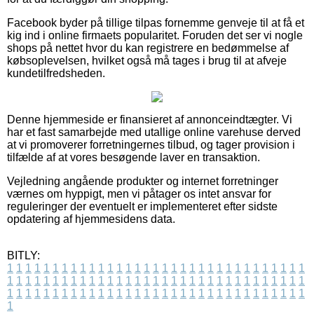
Facebook byder på tillige tilpas fornemme genveje til at få et
kig ind i online firmaets popularitet. Foruden det ser vi nogle
shops på nettet hvor du kan registrere en bedømmelse af
købsoplevelsen, hvilket også må tages i brug til at afveje
kundetilfredsheden.
Denne hjemmeside er finansieret af annonceindtægter. Vi
har et fast samarbejde med utallige online varehuse derved
at vi promoverer forretningernes tilbud, og tager provision i
tilfælde af at vores besøgende laver en transaktion.
Vejledning angående produkter og internet forretninger
værnes om hyppigt, men vi påtager os intet ansvar for
reguleringer der eventuelt er implementeret efter sidste
opdatering af hjemmesidens data.
BITLY:
1
1
1
1
1
1
1
1
1
1
1
1
1
1
1
1
1
1
1
1
1
1
1
1
1
1
1
1
1
1
1
1
1
1
1
1
1
1
1
1
1
1
1
1
1
1
1
1
1
1
1
1
1
1
1
1
1
1
1
1
1
1
1
1
1
1
1
1
1
1
1
1
1
1
1
1
1
1
1
1
1
1
1
1
1
1
1
1
1
1
1
1
1
1
1
1
1
1
1
1