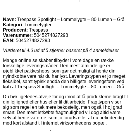
Navn:
Trespass Spotlight – Lommelygte – 80 Lumen – Grå
Kategori:
Lommelygter
Producent:
Trespass
Varenummer:
5045274827293
EAN:
5045274827293
Vurderet til
4.6
ud af 5 stjerner baseret på
4
anmeldelser
Mange online selskaber tilbyder i vore dage en række
forskellige leveringsmåder. Den mest almindelige er i
øjeblikket pakkeshops, som gør det muligt at hente din
nyindkøbte vare når du har lyst. Leveringstypen er jo meget
fleksibel, samt typisk endda den billigste leveringsform ved
køb af Trespass Spotlight – Lommelygte – 80 Lumen – Grå.
Du bør ligeledes afveje for og imod at få produkterne bragt til
din lejlighed eller hus eller til dit arbejde. Fragttypen viser
sig som regel en tak mere bekostelig, men også i høj grad
smart. Den mest letkøbte fragtmulighed vil dog altid være
selv at hente varerne, som jo forudsætter at du befinder dig
med kort afstand til internet virksomhedens bopæl.