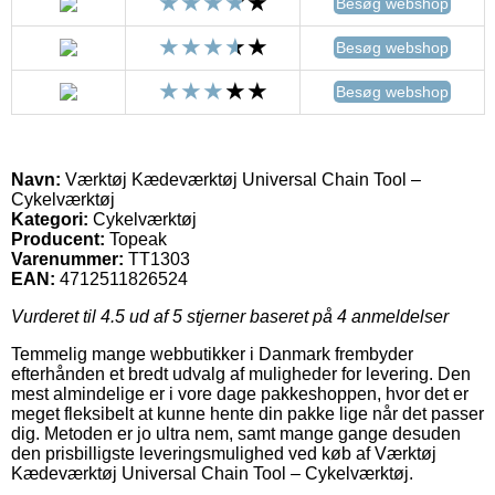
Besøg webshop
Besøg webshop
Besøg webshop
Navn:
Værktøj Kædeværktøj Universal Chain Tool –
Cykelværktøj
Kategori:
Cykelværktøj
Producent:
Topeak
Varenummer:
TT1303
EAN:
4712511826524
Vurderet til
4.5
ud af 5 stjerner baseret på
4
anmeldelser
Temmelig mange webbutikker i Danmark frembyder
efterhånden et bredt udvalg af muligheder for levering. Den
mest almindelige er i vore dage pakkeshoppen, hvor det er
meget fleksibelt at kunne hente din pakke lige når det passer
dig. Metoden er jo ultra nem, samt mange gange desuden
den prisbilligste leveringsmulighed ved køb af Værktøj
Kædeværktøj Universal Chain Tool – Cykelværktøj.