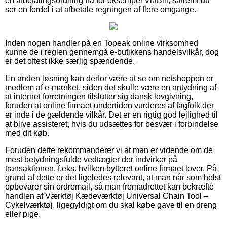
en afbetalingsordning fra for eksempel ViaBill, såfremt du
ser en fordel i at afbetale regningen af flere omgange.
Inden nogen handler på en Topeak online virksomhed
kunne de i reglen gennemgå e-butikkens handelsvilkår, dog
er det oftest ikke særlig spændende.
En anden løsning kan derfor være at se om netshoppen er
medlem af e-mærket, siden det skulle være en antydning af
at internet forretningen tilslutter sig dansk lovgivning,
foruden at online firmaet undertiden vurderes af fagfolk der
er inde i de gældende vilkår. Det er en rigtig god lejlighed til
at blive assisteret, hvis du udsættes for besvær i forbindelse
med dit køb.
Foruden dette rekommanderer vi at man er vidende om de
mest betydningsfulde vedtægter der indvirker på
transaktionen, f.eks. hvilken bytteret online firmaet lover. På
grund af dette er det ligeledes relevant, at man når som helst
opbevarer sin ordremail, så man fremadrettet kan bekræfte
handlen af Værktøj Kædeværktøj Universal Chain Tool –
Cykelværktøj, ligegyldigt om du skal købe gave til en dreng
eller pige.