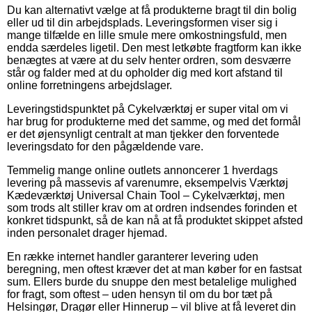
Du kan alternativt vælge at få produkterne bragt til din bolig
eller ud til din arbejdsplads. Leveringsformen viser sig i
mange tilfælde en lille smule mere omkostningsfuld, men
endda særdeles ligetil. Den mest letkøbte fragtform kan ikke
benægtes at være at du selv henter ordren, som desværre
står og falder med at du opholder dig med kort afstand til
online forretningens arbejdslager.
Leveringstidspunktet på Cykelværktøj er super vital om vi
har brug for produkterne med det samme, og med det formål
er det øjensynligt centralt at man tjekker den forventede
leveringsdato for den pågældende vare.
Temmelig mange online outlets annoncerer 1 hverdags
levering på massevis af varenumre, eksempelvis Værktøj
Kædeværktøj Universal Chain Tool – Cykelværktøj, men
som trods alt stiller krav om at ordren indsendes forinden et
konkret tidspunkt, så de kan nå at få produktet skippet afsted
inden personalet drager hjemad.
En række internet handler garanterer levering uden
beregning, men oftest kræver det at man køber for en fastsat
sum. Ellers burde du snuppe den mest betalelige mulighed
for fragt, som oftest – uden hensyn til om du bor tæt på
Helsingør, Dragør eller Hinnerup – vil blive at få leveret din