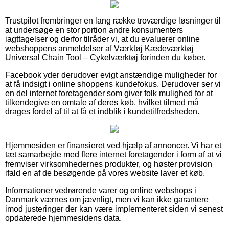
Trustpilot frembringer en lang række troværdige løsninger til
at undersøge en stor portion andre konsumenters
iagttagelser og derfor tilråder vi, at du evaluerer online
webshoppens anmeldelser af Værktøj Kædeværktøj
Universal Chain Tool – Cykelværktøj forinden du køber.
Facebook yder derudover evigt anstændige muligheder for
at få indsigt i online shoppens kundefokus. Derudover ser vi
en del internet foretagender som giver folk mulighed for at
tilkendegive en omtale af deres køb, hvilket tilmed må
drages fordel af til at få et indblik i kundetilfredsheden.
Hjemmesiden er finansieret ved hjælp af annoncer. Vi har et
tæt samarbejde med flere internet foretagender i form af at vi
fremviser virksomhedernes produkter, og høster provision
ifald en af de besøgende på vores website laver et køb.
Informationer vedrørende varer og online webshops i
Danmark værnes om jævnligt, men vi kan ikke garantere
imod justeringer der kan være implementeret siden vi senest
opdaterede hjemmesidens data.