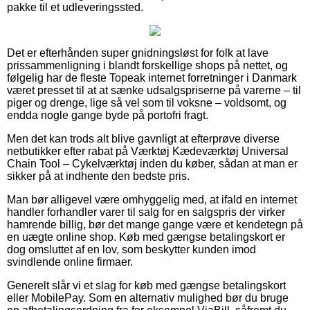
pakke til et udleveringssted.
Det er efterhånden super gnidningsløst for folk at lave
prissammenligning i blandt forskellige shops på nettet, og
følgelig har de fleste Topeak internet forretninger i Danmark
været presset til at at sænke udsalgspriserne på varerne – til
piger og drenge, lige så vel som til voksne – voldsomt, og
endda nogle gange byde på portofri fragt.
Men det kan trods alt blive gavnligt at efterprøve diverse
netbutikker efter rabat på Værktøj Kædeværktøj Universal
Chain Tool – Cykelværktøj inden du køber, sådan at man er
sikker på at indhente den bedste pris.
Man bør alligevel være omhyggelig med, at ifald en internet
handler forhandler varer til salg for en salgspris der virker
hamrende billig, bør det mange gange være et kendetegn på
en uægte online shop. Køb med gængse betalingskort er
dog omsluttet af en lov, som beskytter kunden imod
svindlende online firmaer.
Generelt slår vi et slag for køb med gængse betalingskort
eller MobilePay. Som en alternativ mulighed bør du bruge