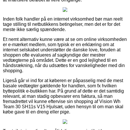
Inden folk handler på en internet virksomhed bør man reelt
tage stilling til netbutikkens betingelser, men det er for det
meste ikke særlig spændende.
Et nemt alternativ kunne være at se om online virksomheden
er e-mærket medlem, som typisk er en erklæring om at
internet selskabet understøtter de danske love, foruden at
shoppen ofte evalueres af sagkyndige der mestrer
vedtægterne på området. Dette er en god lejlighed til en
håndsrækning, når du udsættes for vanskeligheder med din
shopping.
Ligeså går vi ind for at køberen er påpasselig med de mest
basale vedtægter gældende for handlen, som fx hvilken
byttepolitik e-butikken har. På grund af dette er det samtidig
relevant, at man stadig opbevarer ens faktura, så man
fremadrettet vil kunne eftervise sin shopping af Vision Wh
Team 30 SH11s V15 Hjulsæt, uden hensyn til om man skal
købe gave til en dreng eller pige.