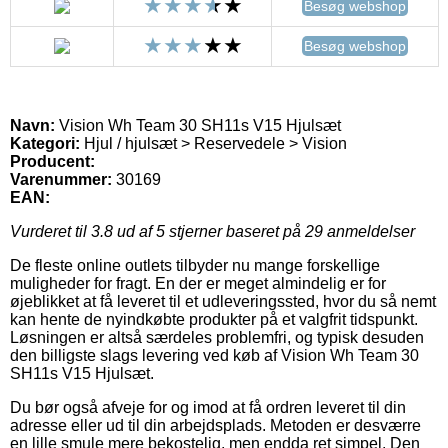
Besøg webshop
Besøg webshop
Navn:
Vision Wh Team 30 SH11s V15 Hjulsæt
Kategori:
Hjul / hjulsæt > Reservedele > Vision
Producent:
Varenummer:
30169
EAN:
Vurderet til
3.8
ud af 5 stjerner baseret på
29
anmeldelser
De fleste online outlets tilbyder nu mange forskellige
muligheder for fragt. En der er meget almindelig er for
øjeblikket at få leveret til et udleveringssted, hvor du så nemt
kan hente de nyindkøbte produkter på et valgfrit tidspunkt.
Løsningen er altså særdeles problemfri, og typisk desuden
den billigste slags levering ved køb af Vision Wh Team 30
SH11s V15 Hjulsæt.
Du bør også afveje for og imod at få ordren leveret til din
adresse eller ud til din arbejdsplads. Metoden er desværre
en lille smule mere bekostelig, men endda ret simpel. Den