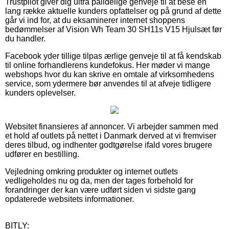
Trustpilot giver dig ultra pålidelige genveje til at bese en
lang række aktuelle kunders opfattelser og på grund af dette
går vi ind for, at du eksaminerer internet shoppens
bedømmelser af Vision Wh Team 30 SH11s V15 Hjulsæt før
du handler.
Facebook yder tillige tilpas ærlige genveje til at få kendskab
til online forhandlerens kundefokus. Her møder vi mange
webshops hvor du kan skrive en omtale af virksomhedens
service, som ydermere bør anvendes til at afveje tidligere
kunders oplevelser.
Websitet finansieres af annoncer. Vi arbejder sammen med
et hold af outlets på nettet i Danmark derved at vi fremviser
deres tilbud, og indhenter godtgørelse ifald vores brugere
udfører en bestilling.
Vejledning omkring produkter og internet outlets
vedligeholdes nu og da, men der tages forbehold for
forandringer der kan være udført siden vi sidste gang
opdaterede websitets informationer.
BITLY: