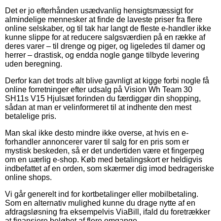
Det er jo efterhånden usædvanlig hensigtsmæssigt for
almindelige mennesker at finde de laveste priser fra flere
online selskaber, og til tak har langt de fleste e-handler ikke
kunne slippe for at reducere salgsværdien på en række af
deres varer – til drenge og piger, og ligeledes til damer og
herrer – drastisk, og endda nogle gange tilbyde levering
uden beregning.
Derfor kan det trods alt blive gavnligt at kigge forbi nogle få
online forretninger efter udsalg på Vision Wh Team 30
SH11s V15 Hjulsæt forinden du færdiggør din shopping,
sådan at man er velinformeret til at indhente den mest
betalelige pris.
Man skal ikke desto mindre ikke overse, at hvis en e-
forhandler annoncerer varer til salg for en pris som er
mystisk beskeden, så er det undertiden være et fingerpeg
om en uærlig e-shop. Køb med betalingskort er heldigvis
indbefattet af en orden, som skærmer dig imod bedrageriske
online shops.
Vi går generelt ind for kortbetalinger eller mobilbetaling.
Som en alternativ mulighed kunne du drage nytte af en
afdragsløsning fra eksempelvis ViaBill, ifald du foretrækker
at finansiere beløbet af flere omgange.