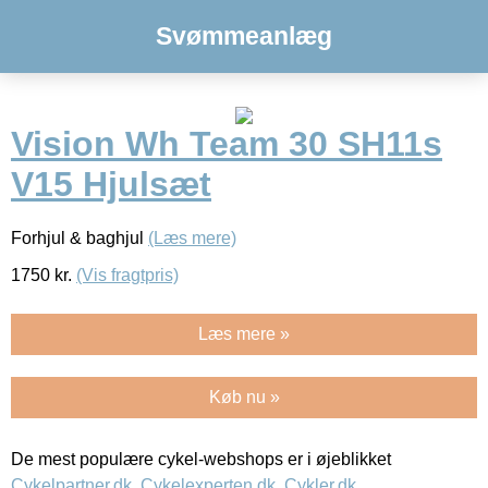
Svømmeanlæg
Vision Wh Team 30 SH11s
V15 Hjulsæt
Forhjul & baghjul
(Læs mere)
1750
kr.
(Vis fragtpris)
Læs mere »
Køb nu »
De mest populære cykel-webshops er i øjeblikket
Cykelpartner.dk
,
Cykelexperten.dk
,
Cykler.dk
,