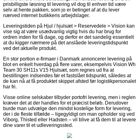
prisbilligste løsning til levering vil dog til enhver tid være
selv at hente pakken, som jo er betinget af at du lever
nærved internet butikkens arbejdslager.
Leveringstiden på Hjul / hjulsæt > Reservedele > Vision kan
vise sig at være usædvanlig vigtig hvis du har brug for
ordren inden for få dage, og derfor er det sandelig essentielt
at du kigger nærmere på det anslåede leveringstidspunkt
ved det aktuelle produkt.
En stor portion e-firmaer i Danmark annoncerer levering på
blot en enkelt hverdag på flere varer, eksempelvis Vision Wh
Team 30 SH11s V15 Hjulsæt, som regnes ud fra at
bestillingen indsendes før et fastslået tidspunkt, således at
de kan nå at få produktet skippet afsted før logistikpersonalet
har fri.
Visse online selskaber tilbyder portofri levering, men i reglen
kræver det at der handles for et præcist beløb. Derudover
burde man udvælge den mindst kostelige form for levering,
der i de fleste tilfælde – ligegyldigt om man opholder sig ved
Viborg, Thisted eller Hadsten – vil blive at få dem til at levere
dine varer til et udleveringssted.