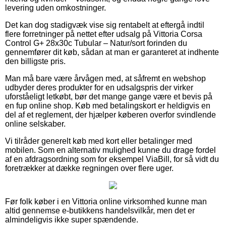
levering uden omkostninger.
Det kan dog stadigvæk vise sig rentabelt at eftergå indtil
flere forretninger på nettet efter udsalg på Vittoria Corsa
Control G+ 28x30c Tubular – Natur/sort forinden du
gennemfører dit køb, sådan at man er garanteret at indhente
den billigste pris.
Man må bare være årvågen med, at såfremt en webshop
udbyder deres produkter for en udsalgspris der virker
uforståeligt letkøbt, bør det mange gange være et bevis på
en fup online shop. Køb med betalingskort er heldigvis en
del af et reglement, der hjælper køberen overfor svindlende
online selskaber.
Vi tilråder generelt køb med kort eller betalinger med
mobilen. Som en alternativ mulighed kunne du drage fordel
af en afdragsordning som for eksempel ViaBill, for så vidt du
foretrækker at dække regningen over flere uger.
Før folk køber i en Vittoria online virksomhed kunne man
altid gennemse e-butikkens handelsvilkår, men det er
almindeligvis ikke super spændende.