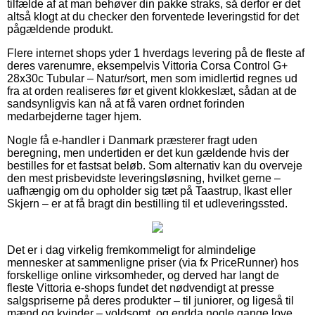
tilfælde af at man behøver din pakke straks, så derfor er det
altså klogt at du checker den forventede leveringstid for det
pågældende produkt.
Flere internet shops yder 1 hverdags levering på de fleste af
deres varenumre, eksempelvis Vittoria Corsa Control G+
28x30c Tubular – Natur/sort, men som imidlertid regnes ud
fra at orden realiseres før et givent klokkeslæt, sådan at de
sandsynligvis kan nå at få varen ordnet forinden
medarbejderne tager hjem.
Nogle få e-handler i Danmark præsterer fragt uden
beregning, men undertiden er det kun gældende hvis der
bestilles for et fastsat beløb. Som alternativ kan du overveje
den mest prisbevidste leveringsløsning, hvilket gerne –
uafhængig om du opholder sig tæt på Taastrup, Ikast eller
Skjern – er at få bragt din bestilling til et udleveringssted.
Det er i dag virkelig fremkommeligt for almindelige
mennesker at sammenligne priser (via fx PriceRunner) hos
forskellige online virksomheder, og derved har langt de
fleste Vittoria e-shops fundet det nødvendigt at presse
salgspriserne på deres produkter – til juniorer, og ligeså til
mænd og kvinder – voldsomt, og endda nogle gange love