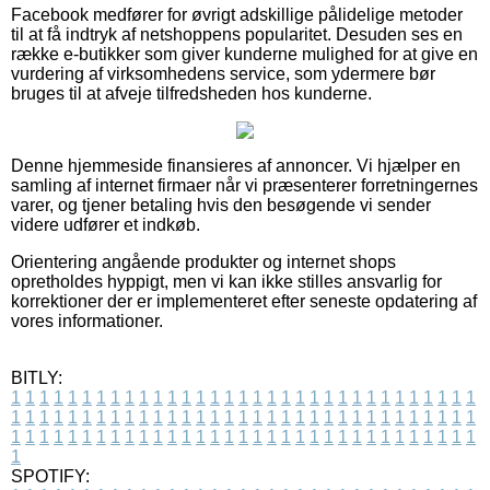
Facebook medfører for øvrigt adskillige pålidelige metoder
til at få indtryk af netshoppens popularitet. Desuden ses en
række e-butikker som giver kunderne mulighed for at give en
vurdering af virksomhedens service, som ydermere bør
bruges til at afveje tilfredsheden hos kunderne.
Denne hjemmeside finansieres af annoncer. Vi hjælper en
samling af internet firmaer når vi præsenterer forretningernes
varer, og tjener betaling hvis den besøgende vi sender
videre udfører et indkøb.
Orientering angående produkter og internet shops
opretholdes hyppigt, men vi kan ikke stilles ansvarlig for
korrektioner der er implementeret efter seneste opdatering af
vores informationer.
BITLY:
1
1
1
1
1
1
1
1
1
1
1
1
1
1
1
1
1
1
1
1
1
1
1
1
1
1
1
1
1
1
1
1
1
1
1
1
1
1
1
1
1
1
1
1
1
1
1
1
1
1
1
1
1
1
1
1
1
1
1
1
1
1
1
1
1
1
1
1
1
1
1
1
1
1
1
1
1
1
1
1
1
1
1
1
1
1
1
1
1
1
1
1
1
1
1
1
1
1
1
1
SPOTIFY: