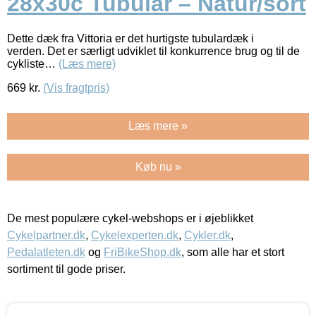
28x30c Tubular – Natur/sort
Dette dæk fra Vittoria er det hurtigste tubulardæk i
verden. Det er særligt udviklet til konkurrence brug og til de
cykliste…
(Læs mere)
669
kr.
(Vis fragtpris)
Læs mere »
Køb nu »
De mest populære cykel-webshops er i øjeblikket
Cykelpartner.dk
,
Cykelexperten.dk
,
Cykler.dk
,
Pedalatleten.dk
og
FriBikeShop.dk
, som alle har et stort
sortiment til gode priser.