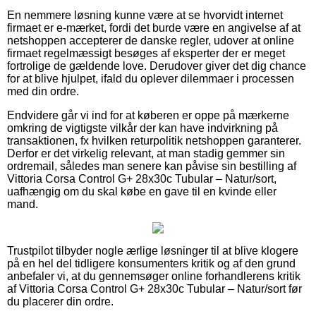
En nemmere løsning kunne være at se hvorvidt internet
firmaet er e-mærket, fordi det burde være en angivelse af at
netshoppen accepterer de danske regler, udover at online
firmaet regelmæssigt besøges af eksperter der er meget
fortrolige de gældende love. Derudover giver det dig chance
for at blive hjulpet, ifald du oplever dilemmaer i processen
med din ordre.
Endvidere går vi ind for at køberen er oppe på mærkerne
omkring de vigtigste vilkår der kan have indvirkning på
transaktionen, fx hvilken returpolitik netshoppen garanterer.
Derfor er det virkelig relevant, at man stadig gemmer sin
ordremail, således man senere kan påvise sin bestilling af
Vittoria Corsa Control G+ 28x30c Tubular – Natur/sort,
uafhængig om du skal købe en gave til en kvinde eller
mand.
Trustpilot tilbyder nogle ærlige løsninger til at blive klogere
på en hel del tidligere konsumenters kritik og af den grund
anbefaler vi, at du gennemsøger online forhandlerens kritik
af Vittoria Corsa Control G+ 28x30c Tubular – Natur/sort før
du placerer din ordre.