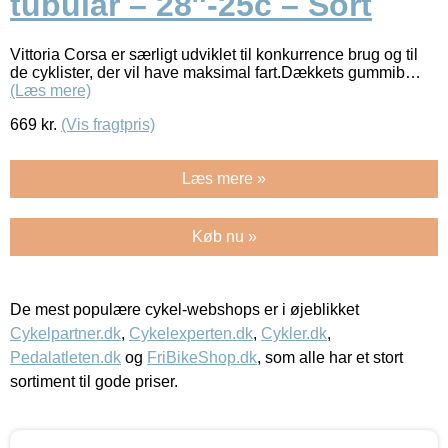
tubular – 28″-25c – Sort
Vittoria Corsa er særligt udviklet til konkurrence brug og til
de cyklister, der vil have maksimal fart.Dækkets gummib…
(Læs mere)
669
kr.
(Vis fragtpris)
Læs mere »
Køb nu »
De mest populære cykel-webshops er i øjeblikket
Cykelpartner.dk
,
Cykelexperten.dk
,
Cykler.dk
,
Pedalatleten.dk
og
FriBikeShop.dk
, som alle har et stort
sortiment til gode priser.