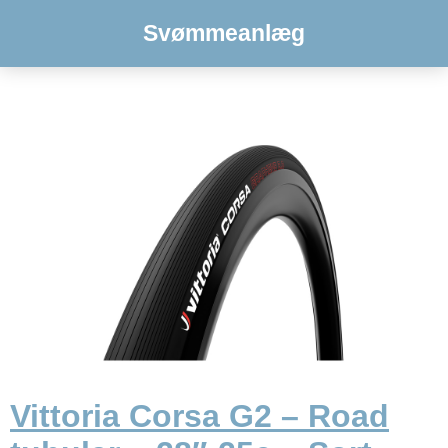
Svømmeanlæg
Vittoria Corsa G2 – Road