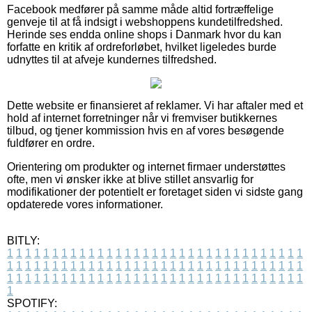
Facebook medfører på samme måde altid fortræffelige
genveje til at få indsigt i webshoppens kundetilfredshed.
Herinde ses endda online shops i Danmark hvor du kan
forfatte en kritik af ordreforløbet, hvilket ligeledes burde
udnyttes til at afveje kundernes tilfredshed.
Dette website er finansieret af reklamer. Vi har aftaler med et
hold af internet forretninger når vi fremviser butikkernes
tilbud, og tjener kommission hvis en af vores besøgende
fuldfører en ordre.
Orientering om produkter og internet firmaer understøttes
ofte, men vi ønsker ikke at blive stillet ansvarlig for
modifikationer der potentielt er foretaget siden vi sidste gang
opdaterede vores informationer.
BITLY:
1
1
1
1
1
1
1
1
1
1
1
1
1
1
1
1
1
1
1
1
1
1
1
1
1
1
1
1
1
1
1
1
1
1
1
1
1
1
1
1
1
1
1
1
1
1
1
1
1
1
1
1
1
1
1
1
1
1
1
1
1
1
1
1
1
1
1
1
1
1
1
1
1
1
1
1
1
1
1
1
1
1
1
1
1
1
1
1
1
1
1
1
1
1
1
1
1
1
1
1
SPOTIFY: