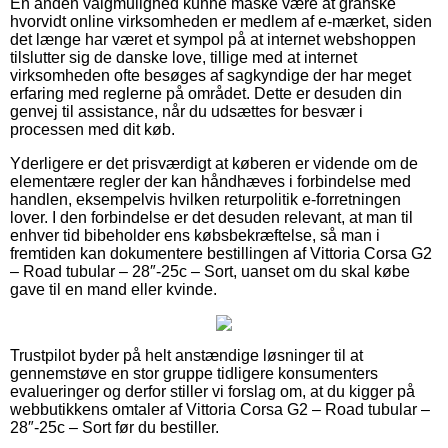
En anden valgmulighed kunne måske være at granske
hvorvidt online virksomheden er medlem af e-mærket, siden
det længe har været et sympol på at internet webshoppen
tilslutter sig de danske love, tillige med at internet
virksomheden ofte besøges af sagkyndige der har meget
erfaring med reglerne på området. Dette er desuden din
genvej til assistance, når du udsættes for besvær i
processen med dit køb.
Yderligere er det prisværdigt at køberen er vidende om de
elementære regler der kan håndhæves i forbindelse med
handlen, eksempelvis hvilken returpolitik e-forretningen
lover. I den forbindelse er det desuden relevant, at man til
enhver tid bibeholder ens købsbekræftelse, så man i
fremtiden kan dokumentere bestillingen af Vittoria Corsa G2
– Road tubular – 28″-25c – Sort, uanset om du skal købe
gave til en mand eller kvinde.
Trustpilot byder på helt anstændige løsninger til at
gennemstøve en stor gruppe tidligere konsumenters
evalueringer og derfor stiller vi forslag om, at du kigger på
webbutikkens omtaler af Vittoria Corsa G2 – Road tubular –
28″-25c – Sort før du bestiller.