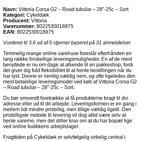
Navn:
Vittoria Corsa G2 – Road tubular – 28″-25c – Sort
Kategori:
Cykeldæk
Producent:
Vittoria
Varenummer:
8022530018975
EAN:
8022530018975
Vurderet til
3.6
ud af 5 stjerner baseret på
31
anmeldelser
Temmelig mange online varehuse foreslår efterhånden en
lang række forskellige leveringsmuligheder. En af de mest
benyttede er nu om dage at afsende til en pakkeshop, fordi
det giver dig fuld fleksibilitet til at hente bestillingen når du
har lyst. Denne er nemlig vældig nem, og ofte ligeledes den
mest betalelige leveringsmodel ved køb af Vittoria Corsa G2
– Road tubular – 28″-25c – Sort.
Du bør omvendt foretrække at få produkterne bragt til din
adresse eller ud til dit arbejde. Leveringsformen er en gang i
mellem lidt mindre prisbillig, men tillige vældig ligetil. Den
prisbilligste metode til levering vil dog altid være selv at
hente varerne, men det stiller krav om at du har bopæl lige
ved online butikkens arbejdslager.
Fragttiden på Cykeldæk er selvfølgelig virkelig central i