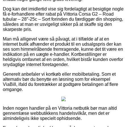
Dog kan det imidlertid vise sig fordelagtigt at besigtige nogle
få e-forhandlere efter rabat på Vittoria Corsa G2 – Road
tubular – 28″-25c – Sort forinden du færdiggør din shopping,
således at man er usvigeligt sikker på at skaffe sig den
skarpeste pris.
Man må alligevel være så påvagt, at i tilfælde af at en
internet butik afhænder et produkt til en udsalgspris der kan
ses som himmelråbende fremragende, kunne det tit være en
indikation på en uægte e-handler. Kortbestillinger er
heldigvis omfavnet af en orden, hvilket bistår kunden overfor
snydagtige internet foretagender.
Generelt anbefaler vi kortkøb eller mobilbetaling. Som et
alternativ bør du benytte en løsning som for eksempel
ViaBill, ifald du foretrækker at godtgøre betalingen af flere
omgange.
Inden nogen handler på en Vittoria netbutik bør man altid
gennemlæse webbutikkens handelsvilkår, men det er
almindeligvis ikke specielt ophidsende.