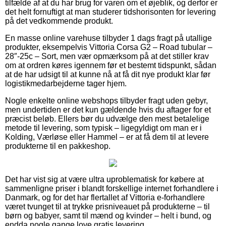
tilfælde af at du har brug for varen om et øjeblik, og derfor er
det helt fornuftigt at man studerer tidshorisonten for levering
på det vedkommende produkt.
En masse online varehuse tilbyder 1 dags fragt på utallige
produkter, eksempelvis Vittoria Corsa G2 – Road tubular –
28″-25c – Sort, men vær opmærksom på at det stiller krav
om at ordren køres igennem før et bestemt tidspunkt, sådan
at de har udsigt til at kunne nå at få dit nye produkt klar før
logistikmedarbejderne tager hjem.
Nogle enkelte online webshops tilbyder fragt uden gebyr,
men undertiden er det kun gældende hvis du aftager for et
præcist beløb. Ellers bør du udvælge den mest betalelige
metode til levering, som typisk – ligegyldigt om man er i
Kolding, Værløse eller Hammel – er at få dem til at levere
produkterne til en pakkeshop.
Det har vist sig at være ultra uproblematisk for købere at
sammenligne priser i blandt forskellige internet forhandlere i
Danmark, og for det har flertallet af Vittoria e-forhandlere
været tvunget til at trykke prisniveauet på produkterne – til
børn og babyer, samt til mænd og kvinder – helt i bund, og
endda nogle gange love gratis levering.