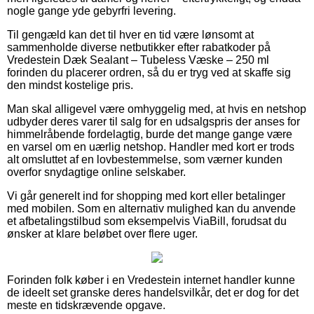
nogle gange yde gebyrfri levering.
Til gengæld kan det til hver en tid være lønsomt at
sammenholde diverse netbutikker efter rabatkoder på
Vredestein Dæk Sealant – Tubeless Væske – 250 ml
forinden du placerer ordren, så du er tryg ved at skaffe sig
den mindst kostelige pris.
Man skal alligevel være omhyggelig med, at hvis en netshop
udbyder deres varer til salg for en udsalgspris der anses for
himmelråbende fordelagtig, burde det mange gange være
en varsel om en uærlig netshop. Handler med kort er trods
alt omsluttet af en lovbestemmelse, som værner kunden
overfor snydagtige online selskaber.
Vi går generelt ind for shopping med kort eller betalinger
med mobilen. Som en alternativ mulighed kan du anvende
et afbetalingstilbud som eksempelvis ViaBill, forudsat du
ønsker at klare beløbet over flere uger.
Forinden folk køber i en Vredestein internet handler kunne
de ideelt set granske deres handelsvilkår, det er dog for det
meste en tidskrævende opgave.