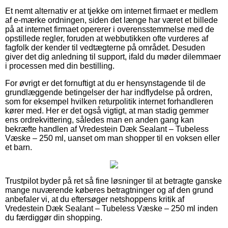
Et nemt alternativ er at tjekke om internet firmaet er medlem
af e-mærke ordningen, siden det længe har været et billede
på at internet firmaet opererer i overensstemmelse med de
opstillede regler, foruden at webbutikken ofte vurderes af
fagfolk der kender til vedtægterne på området. Desuden
giver det dig anledning til support, ifald du møder dilemmaer
i processen med din bestilling.
For øvrigt er det fornuftigt at du er hensynstagende til de
grundlæggende betingelser der har indflydelse på ordren,
som for eksempel hvilken returpolitik internet forhandleren
kører med. Her er det også vigtigt, at man stadig gemmer
ens ordrekvittering, således man en anden gang kan
bekræfte handlen af Vredestein Dæk Sealant – Tubeless
Væske – 250 ml, uanset om man shopper til en voksen eller
et barn.
Trustpilot byder på ret så fine løsninger til at betragte ganske
mange nuværende køberes betragtninger og af den grund
anbefaler vi, at du eftersøger netshoppens kritik af
Vredestein Dæk Sealant – Tubeless Væske – 250 ml inden
du færdiggør din shopping.