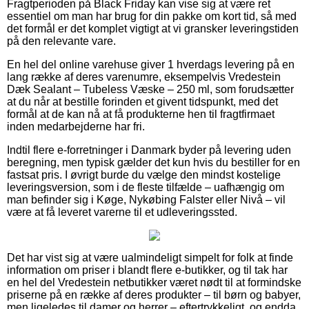
Fragtperioden på Black Friday kan vise sig at være ret
essentiel om man har brug for din pakke om kort tid, så med
det formål er det komplet vigtigt at vi gransker leveringstiden
på den relevante vare.
En hel del online varehuse giver 1 hverdags levering på en
lang række af deres varenumre, eksempelvis Vredestein
Dæk Sealant – Tubeless Væske – 250 ml, som forudsætter
at du når at bestille forinden et givent tidspunkt, med det
formål at de kan nå at få produkterne hen til fragtfirmaet
inden medarbejderne har fri.
Indtil flere e-forretninger i Danmark byder på levering uden
beregning, men typisk gælder det kun hvis du bestiller for en
fastsat pris. I øvrigt burde du vælge den mindst kostelige
leveringsversion, som i de fleste tilfælde – uafhængig om
man befinder sig i Køge, Nykøbing Falster eller Nivå – vil
være at få leveret varerne til et udleveringssted.
Det har vist sig at være ualmindeligt simpelt for folk at finde
information om priser i blandt flere e-butikker, og til tak har
en hel del Vredestein netbutikker været nødt til at formindske
priserne på en række af deres produkter – til børn og babyer,
men ligeledes til damer og herrer – eftertrykkeligt, og endda