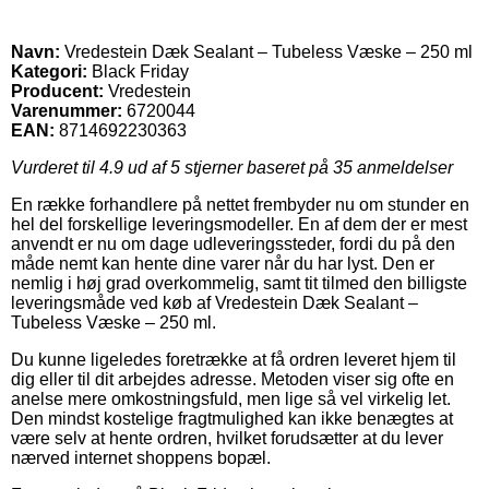
Navn:
Vredestein Dæk Sealant – Tubeless Væske – 250 ml
Kategori:
Black Friday
Producent:
Vredestein
Varenummer:
6720044
EAN:
8714692230363
Vurderet til
4.9
ud af 5 stjerner baseret på
35
anmeldelser
En række forhandlere på nettet frembyder nu om stunder en
hel del forskellige leveringsmodeller. En af dem der er mest
anvendt er nu om dage udleveringssteder, fordi du på den
måde nemt kan hente dine varer når du har lyst. Den er
nemlig i høj grad overkommelig, samt tit tilmed den billigste
leveringsmåde ved køb af Vredestein Dæk Sealant –
Tubeless Væske – 250 ml.
Du kunne ligeledes foretrække at få ordren leveret hjem til
dig eller til dit arbejdes adresse. Metoden viser sig ofte en
anelse mere omkostningsfuld, men lige så vel virkelig let.
Den mindst kostelige fragtmulighed kan ikke benægtes at
være selv at hente ordren, hvilket forudsætter at du lever
nærved internet shoppens bopæl.