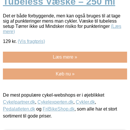
Tubeless Væske – 250 ml
Det er både forbyggende, men kan også bruges til at tage
sig af punkteringer mens man cykler. Væske til tubeless
setup Tørrer ikke ud Mindsker risiko for punkteringer
(Læs
mere)
129
kr.
(Vis fragtpris)
Læs mere »
Køb nu »
De mest populære cykel-webshops er i øjeblikket
Cykelpartner.dk
,
Cykelexperten.dk
,
Cykler.dk
,
Pedalatleten.dk
og
FriBikeShop.dk
, som alle har et stort
sortiment til gode priser.