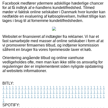
Facebook medfører ydermere adskillige hæderlige chancer
for at få indtryk af e-handlens kundetilfredshed. Tilmed
møder vi faktisk online selskaber i Danmark hvor kunder kan
nedfælde en evaluering af købsoplevelsen, hvilket tillige kan
tages i brug til at fornemme kundetilfredsheden.
Websitet er finansieret af indtægter fra reklamer. Vi har et
fast samarbejde med masser af online selskaber i form af at
vi promoverer firmaernes tilbud, og indtjener kommission
såfremt en bruger fra vores hjemmeside laver et køb.
Orientering angående tilbud og online varehuse
vedligeholdes ofte, men man kan ikke stille os ansvarlig for
reguleringer der er implementeret siden nyligste opdatering
af websitets informationer.
BITLY:
1
1
1
1
1
1
1
1
1
1
1
1
1
1
1
1
1
1
1
1
1
1
1
1
1
1
1
1
1
1
1
1
1
1
1
1
1
1
1
1
1
1
1
1
1
1
1
1
1
1
1
1
1
1
1
1
1
1
1
1
1
1
1
1
1
1
1
1
1
1
1
1
1
1
1
1
1
1
1
1
1
1
1
1
1
1
1
1
1
1
1
1
1
1
1
1
1
1
1
1
SPOTIFY: