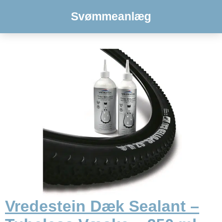
Svømmeanlæg
Vredestein Dæk Sealant –