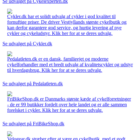
Se udvalget på Cykelexperten.dk
Cykler.dk har et solidt udvalg af cykler i god kvalitet til
fornuftige priser. De driver Vestjyllands største cykelbutik og
kan derfor garantere god service, og hurtig levering af nye
cykler og cykeludstyr. Klik her for at se deres udvalg.
Se udvalget på Cykler.dk
Pedalatleten.dk er en dansk, familieejet og moderne
cykelforhandler med et bredt udvalg af kvalitetscykler og udstyr
til hverdagsbrug. Klik her for at se deres udvalg.
Se udvalget på Pedalatleten.dk
FriBikeShop.dk er Danmarks største kæde af cykelforretninger
- de er 99 butikker fordelt over hele landet og er alle sammen
forelsket i cykler. Klik her for at se deres udvalg.
Se udvalget på FriBikeShop.dk
Velogear.dk stræber efter at være en cykelbutik, med et godt