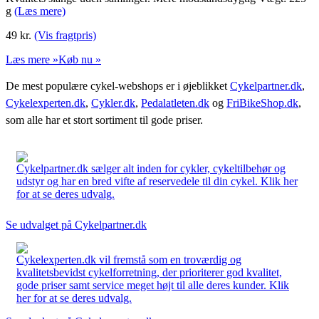
g
(Læs mere)
49
kr.
(Vis fragtpris)
Læs mere »
Køb nu »
De mest populære cykel-webshops er i øjeblikket
Cykelpartner.dk
,
Cykelexperten.dk
,
Cykler.dk
,
Pedalatleten.dk
og
FriBikeShop.dk
,
som alle har et stort sortiment til gode priser.
Cykelpartner.dk sælger alt inden for cykler, cykeltilbehør og
udstyr og har en bred vifte af reservedele til din cykel. Klik her
for at se deres udvalg.
Se udvalget på Cykelpartner.dk
Cykelexperten.dk vil fremstå som en troværdig og
kvalitetsbevidst cykelforretning, der prioriterer god kvalitet,
gode priser samt service meget højt til alle deres kunder. Klik
her for at se deres udvalg.