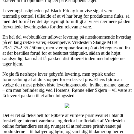
kræver at du opholder dig tæt på e-shoppens lager.
Leveringshastigheden på Black Friday kan vise sig at være
temmelig central i tilfælde af at vi har brug for produkterne fluks, så
med det formål er det øjensynligt fornuftigt at vi ser nærmere på den
forventede leveringsdato for den relevante vare.
En hel del webbutikker udlover levering på næstkommende hverdag
på en lang række varer, eksempelvis Vredestein Slange MTB –
29×1.75-2.35 / 50mm, men vær opmærksom på at det regnes ud fra
at der bestilles forud for et besluttet tidspunkt, sådan at de højst
sandsynligt kan nå at få pakken distribueret inden medarbejderne
tager hjem.
Nogle få netshops lover gebyrfri levering, men typisk under
forudsætning af at du shopper for en fastsat pris. Ellers bør man
vælge den mest prisbevidste leveringsmetode, hvilket mange gange
– om man befinder sig ved Horsens, Rønne eller Skjern – vil være at
få leveret pakken til et afhentningssted.
Det er ret så fleksibelt for købere at vurdere prisniveauet i blandt
forskellige internet varehuse, og derfor har flertallet af Vredestein
online forhandlere set sig tvunget til at reducere prisniveauet på
produkterne – til babyer og børn, og samtidig til damer og herrer –