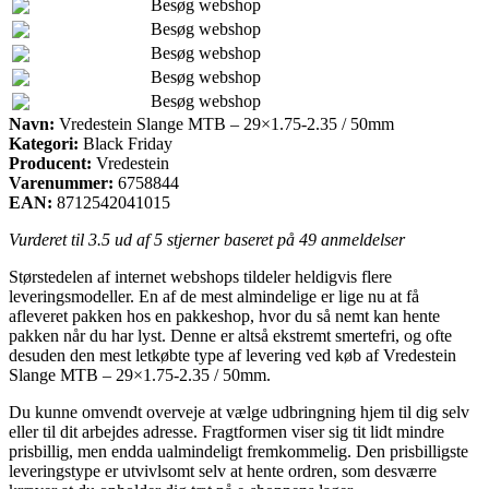
Besøg webshop
Besøg webshop
Besøg webshop
Besøg webshop
Besøg webshop
Navn:
Vredestein Slange MTB – 29×1.75-2.35 / 50mm
Kategori:
Black Friday
Producent:
Vredestein
Varenummer:
6758844
EAN:
8712542041015
Vurderet til
3.5
ud af 5 stjerner baseret på
49
anmeldelser
Størstedelen af internet webshops tildeler heldigvis flere
leveringsmodeller. En af de mest almindelige er lige nu at få
afleveret pakken hos en pakkeshop, hvor du så nemt kan hente
pakken når du har lyst. Denne er altså ekstremt smertefri, og ofte
desuden den mest letkøbte type af levering ved køb af Vredestein
Slange MTB – 29×1.75-2.35 / 50mm.
Du kunne omvendt overveje at vælge udbringning hjem til dig selv
eller til dit arbejdes adresse. Fragtformen viser sig tit lidt mindre
prisbillig, men endda ualmindeligt fremkommelig. Den prisbilligste
leveringstype er utvivlsomt selv at hente ordren, som desværre