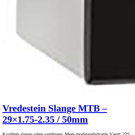
Vredestein Slange MTB –
29×1.75-2.35 / 50mm
Kvalitets slange uden samlinger. Mere modstandsdygtig Vægt: 225