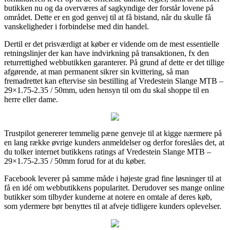
butikken nu og da overværes af sagkyndige der forstår lovene på
området. Dette er en god genvej til at få bistand, når du skulle få
vanskeligheder i forbindelse med din handel.
Dertil er det prisværdigt at køber er vidende om de mest essentielle
retningslinjer der kan have indvirkning på transaktionen, fx den
returrettighed webbutikken garanterer. På grund af dette er det tillige
afgørende, at man permanent sikrer sin kvittering, så man
fremadrettet kan eftervise sin bestilling af Vredestein Slange MTB –
29×1.75-2.35 / 50mm, uden hensyn til om du skal shoppe til en
herre eller dame.
Trustpilot genererer temmelig pæne genveje til at kigge nærmere på
en lang række øvrige kunders anmeldelser og derfor foreslåes det, at
du tolker internet butikkens ratings af Vredestein Slange MTB –
29×1.75-2.35 / 50mm forud for at du køber.
Facebook leverer på samme måde i højeste grad fine løsninger til at
få en idé om webbutikkens popularitet. Derudover ses mange online
butikker som tilbyder kunderne at notere en omtale af deres køb,
som ydermere bør benyttes til at afveje tidligere kunders oplevelser.