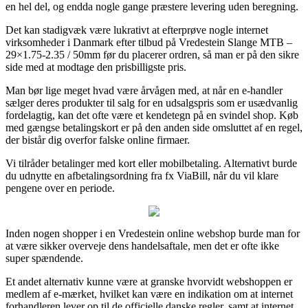
en hel del, og endda nogle gange præstere levering uden beregning.
Det kan stadigvæk være lukrativt at efterprøve nogle internet
virksomheder i Danmark efter tilbud på Vredestein Slange MTB –
29×1.75-2.35 / 50mm før du placerer ordren, så man er på den sikre
side med at modtage den prisbilligste pris.
Man bør lige meget hvad være årvågen med, at når en e-handler
sælger deres produkter til salg for en udsalgspris som er usædvanlig
fordelagtig, kan det ofte være et kendetegn på en svindel shop. Køb
med gængse betalingskort er på den anden side omsluttet af en regel,
der bistår dig overfor falske online firmaer.
Vi tilråder betalinger med kort eller mobilbetaling. Alternativt burde
du udnytte en afbetalingsordning fra fx ViaBill, når du vil klare
pengene over en periode.
Inden nogen shopper i en Vredestein online webshop burde man for
at være sikker overveje dens handelsaftale, men det er ofte ikke
super spændende.
Et andet alternativ kunne være at granske hvorvidt webshoppen er
medlem af e-mærket, hvilket kan være en indikation om at internet
forhandleren lever op til de officielle danske regler, samt at internet