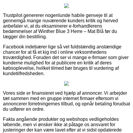
Trustpilot genererer nogenlunde habile genveje til at
gennemgå mange nuværende kunders kritik og herved
anbefaler vi, at du eksaminerer e-forhandlerens
bedømmelser af Winther Blue 3 Herre – Mat Blå før du
lægger din bestilling.
Facebook indebærer lige så vel fuldstændig anstændige
chancer for at få et kig ind i online virksomhedens
troværdighed. Foruden det ser vi mange e-firmaer som giver
kunderne mulighed for at publicere en kritik af deres
købsoplevelse, hvilket tilmed bør bruges til vurdering af
kundetilfredsheden.
Vores side er finansieret ved hjælp af annoncer. Vi arbejder
tæt sammen med en gruppe internet firmaer eftersom vi
annoncerer forretningernes tilbud, og opnår betaling forudsat
du udfører en ordre.
Fakta angående produkter og webshops vedligeholdes
løbende, men vi ønsker ikke at påtage os ansvaret for
justeringer der kan være lavet efter at vi sidst opdaterede