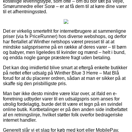
kostelige leveringstype, som ofte – om du bor tæt på Vejle,
Smørumnedre eller Sorø – er at få dem til at køre dine varer
til et afhentningssted.
Det er virkelig smertefrit for internetbrugere at sammenligne
priser (via fx PriceRunner) hos diverse webshops, og derfor
har flertallet af Winther netshops været presset til at at
mindske salgspriserne på en række af deres varer – til børn
og babyer, men ligeledes til kvinder og mænd – helt i bund,
og endda nogle gange præstere fragt uden betaling.
Det kan dog imidlertid blive smart at eftergå enkelte butikker
på nettet efter udsalg på Winther Blue 3 Herre – Mat Blå
forud for at du placerer ordren, sådan at man er sikker på at
skaffe sig den prisbilligste pris.
Man bør ikke desto mindre være klar over, at ifald en e-
forretning udbyder varer til en udsalgspris som anses for
utrolig fordelagtig, burde det tit være et tegn på en svindel
online butik. Kortbetalinger er på den anden side indbefattet
af en retningslinje, hvilket støtter folk overfor bedrageriske
internet handler.
Generelt slår vi et slag for køb med kort eller MobilePay.