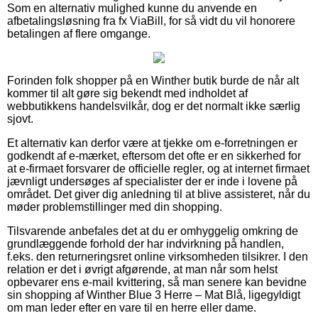
Som en alternativ mulighed kunne du anvende en
afbetalingsløsning fra fx ViaBill, for så vidt du vil honorere
betalingen af flere omgange.
Forinden folk shopper på en Winther butik burde de når alt
kommer til alt gøre sig bekendt med indholdet af
webbutikkens handelsvilkår, dog er det normalt ikke særlig
sjovt.
Et alternativ kan derfor være at tjekke om e-forretningen er
godkendt af e-mærket, eftersom det ofte er en sikkerhed for
at e-firmaet forsvarer de officielle regler, og at internet firmaet
jævnligt undersøges af specialister der er inde i lovene på
området. Det giver dig anledning til at blive assisteret, når du
møder problemstillinger med din shopping.
Tilsvarende anbefales det at du er omhyggelig omkring de
grundlæggende forhold der har indvirkning på handlen,
f.eks. den returneringsret online virksomheden tilsikrer. I den
relation er det i øvrigt afgørende, at man når som helst
opbevarer ens e-mail kvittering, så man senere kan bevidne
sin shopping af Winther Blue 3 Herre – Mat Blå, ligegyldigt
om man leder efter en vare til en herre eller dame.