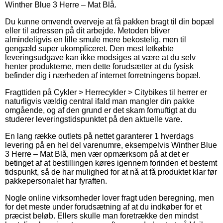
Winther Blue 3 Herre – Mat Blå.
Du kunne omvendt overveje at få pakken bragt til din bopæl
eller til adressen på dit arbejde. Metoden bliver
almindeligvis en lille smule mere bekostelig, men til
gengæld super ukompliceret. Den mest letkøbte
leveringsudgave kan ikke modsiges at være at du selv
henter produkterne, men dette forudsætter at du fysisk
befinder dig i nærheden af internet forretningens bopæl.
Fragttiden på Cykler > Herrecykler > Citybikes til herrer er
naturligvis vældig central ifald man mangler din pakke
omgående, og af den grund er det skam fornuftigt at du
studerer leveringstidspunktet på den aktuelle vare.
En lang række outlets på nettet garanterer 1 hverdags
levering på en hel del varenumre, eksempelvis Winther Blue
3 Herre – Mat Blå, men vær opmærksom på at det er
betinget af at bestillingen køres igennem forinden et bestemt
tidspunkt, så de har mulighed for at nå at få produktet klar før
pakkepersonalet har fyraften.
Nogle online virksomheder lover fragt uden beregning, men
for det meste under forudsætning af at du indkøber for et
præcist beløb. Ellers skulle man foretrække den mindst