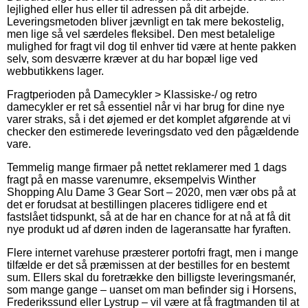
lejlighed eller hus eller til adressen på dit arbejde.
Leveringsmetoden bliver jævnligt en tak mere bekostelig,
men lige så vel særdeles fleksibel. Den mest betalelige
mulighed for fragt vil dog til enhver tid være at hente pakken
selv, som desværre kræver at du har bopæl lige ved
webbutikkens lager.
Fragtperioden på Damecykler > Klassiske-/ og retro
damecykler er ret så essentiel når vi har brug for dine nye
varer straks, så i det øjemed er det komplet afgørende at vi
checker den estimerede leveringsdato ved den pågældende
vare.
Temmelig mange firmaer på nettet reklamerer med 1 dags
fragt på en masse varenumre, eksempelvis Winther
Shopping Alu Dame 3 Gear Sort – 2020, men vær obs på at
det er forudsat at bestillingen placeres tidligere end et
fastslået tidspunkt, så at de har en chance for at nå at få dit
nye produkt ud af døren inden de lageransatte har fyraften.
Flere internet varehuse præsterer portofri fragt, men i mange
tilfælde er det så præmissen at der bestilles for en bestemt
sum. Ellers skal du foretrække den billigste leveringsmanér,
som mange gange – uanset om man befinder sig i Horsens,
Frederikssund eller Lystrup – vil være at få fragtmanden til at