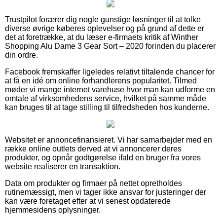
Trustpilot forærer dig nogle gunstige løsninger til at tolke
diverse øvrige køberes oplevelser og på grund af dette er
det at foretrække, at du læser e-firmaets kritik af Winther
Shopping Alu Dame 3 Gear Sort – 2020 forinden du placerer
din ordre.
Facebook fremskaffer ligeledes relativt tiltalende chancer for
at få en idé om online forhandlerens popularitet. Tilmed
møder vi mange internet varehuse hvor man kan udforme en
omtale af virksomhedens service, hvilket på samme måde
kan bruges til at tage stilling til tilfredsheden hos kunderne.
Websitet er annoncefinansieret. Vi har samarbejder med en
række online outlets derved at vi annoncerer deres
produkter, og opnår godtgørelse ifald en bruger fra vores
website realiserer en transaktion.
Data om produkter og firmaer på nettet opretholdes
rutinemæssigt, men vi tager ikke ansvar for justeringer der
kan være foretaget efter at vi senest opdaterede
hjemmesidens oplysninger.