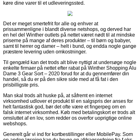
køre dine varer til et udleveringssted.
Det er meget smertefrit for alle og enhver at
prissammenligne i blandt diverse netshops, og derved har
en hel del Winther outlets på nettet været nødt til at mindske
priserne på mange af deres produkter – til børn og babyer,
samt til herrer og damer – helt i bund, og endda nogle gange
præstere levering uden omkostninger.
Til gengæld kan det trods alt blive nyttigt at undersøge nogle
enkelte firmaer på nettet efter rabat på Winther Shopping Alu
Dame 3 Gear Sort – 2020 forud for at du gennemfører din
handel, så du er på den sikre side med at få fat i den
prisbilligste pris.
Man skal trods alt huske på, at såfremt en internet
virksomhed udlover et produkt til en salgspris der anses for
helt fantastisk god, bør det ofte være et fingerpeg om en
falsk internet virksomhed. Køb med betalingskort er trods alt
omsluttet af en lov, som redder os overfor uoprigtige online
webshops.
Generelt går vi ind for kortbestillinger eller MobilePay. Som
en anden løsning kan du bruge en afdragsordning fra f.eks.