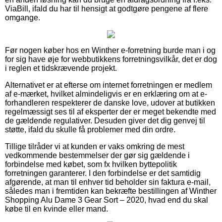
ViaBill, ifald du har til hensigt at godtgøre pengene af flere
omgange.
Før nogen køber hos en Winther e-forretning burde man i og
for sig have øje for webbutikkens forretningsvilkår, det er dog
i reglen et tidskrævende projekt.
Alternativet er at efterse om internet forretningen er medlem
af e-mærket, hvilket almindeligvis er en erklæring om at e-
forhandleren respekterer de danske love, udover at butikken
regelmæssigt ses til af eksperter der er meget bekendte med
de gældende regulativer. Desuden giver det dig genvej til
støtte, ifald du skulle få problemer med din ordre.
Tillige tilråder vi at kunden er vaks omkring de mest
vedkommende bestemmelser der gør sig gældende i
forbindelse med købet, som fx hvilken byttepolitik
forretningen garanterer. I den forbindelse er det samtidig
afgørende, at man til enhver tid beholder sin faktura e-mail,
således man i fremtiden kan bekræfte bestillingen af Winther
Shopping Alu Dame 3 Gear Sort – 2020, hvad end du skal
købe til en kvinde eller mand.