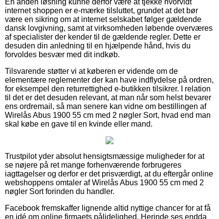
En anden løsning kunne derfor være at tjekke hvorvidt
internet shoppen er e-mærke tilsluttet, grundet at det bør
være en sikring om at internet selskabet følger gældende
dansk lovgivning, samt at virksomheden løbende overværes
af specialister der kender til de gældende regler. Dette er
desuden din anledning til en hjælpende hånd, hvis du
forvoldes besvær med dit indkøb.
Tilsvarende støtter vi at køberen er vidende om de
elementære reglementer der kan have indflydelse på ordren,
for eksempel den returrettighed e-butikken tilsikrer. I relation
til det er det desuden relevant, at man når som helst bevarer
ens ordremail, så man senere kan vidne om bestillingen af
Wirelås Abus 1900 55 cm med 2 nøgler Sort, hvad end man
skal købe en gave til en kvinde eller mand.
Trustpilot yder absolut hensigtsmæssige muligheder for at
se nøjere på ret mange forhenværende forbrugeres
iagttagelser og derfor er det prisværdigt, at du eftergår online
webshoppens omtaler af Wirelås Abus 1900 55 cm med 2
nøgler Sort forinden du handler.
Facebook fremskaffer lignende altid nyttige chancer for at få
en idé om online firmaets pålidelighed. Herinde ses endda