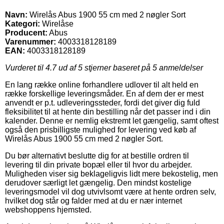
Navn:
Wirelås Abus 1900 55 cm med 2 nøgler Sort
Kategori:
Wirelåse
Producent:
Abus
Varenummer:
4003318128189
EAN:
4003318128189
Vurderet til
4.7
ud af 5 stjerner baseret på
5
anmeldelser
En lang række online forhandlere udlover til alt held en
række forskellige leveringsmåder. En af dem der er mest
anvendt er p.t. udleveringssteder, fordi det giver dig fuld
fleksibilitet til at hente din bestilling når det passer ind i din
kalender. Denne er nemlig ekstremt let gængelig, samt oftest
også den prisbilligste mulighed for levering ved køb af
Wirelås Abus 1900 55 cm med 2 nøgler Sort.
Du bør alternativt beslutte dig for at bestille ordren til
levering til din private bopæl eller til hvor du arbejder.
Muligheden viser sig beklageligvis lidt mere bekostelig, men
derudover særligt let gængelig. Den mindst kostelige
leveringsmodel vil dog utvivlsomt være at hente ordren selv,
hvilket dog står og falder med at du er nær internet
webshoppens hjemsted.