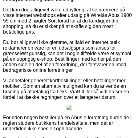
Det kan dog alligevel være udbytterigt at se nærmere på
visse internet webshops efter udsalg på Wirelås Abus 1900
55 cm med 2 nøgler Sort forud for at du færdiggør din
shopping, så du er sikker på at skaffe sig den mest
betalelige pris.
Du bør alligevel ikke glemme, at ifald en internet butik
reklamerer en vare for en udsalgspris som anses for
grænseløst gunstig, kan det i nogle tilfælde være et symbol
på en uoprigtig e-shop. Bestillinger med kort er på den
anden side en del af en forordning, der forsvarer en imod
bedrageriske online forretninger.
Vi anbefaler generelt kortbestillinger eller betalinger med
mobilen. Som en alternativ mulighed kan du anvende en
løsning på afbetaling fra f.eks. ViaBill, for så vidt du ser en
fordel i at dække regningen over et længere tidsrum.
Forinden nogen bestiller på en Abus e-forretning burde de i
reglen studere butikkens handelsaftale, men det er
undertiden ikke specielt ophidsende.