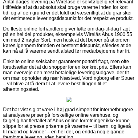
Antal dages levering på Wirelåse er selvfølgelig ret relevant
i tilfælde af at du absolut skal bruge varerne inden for kort
tid, og af den grund er det fuldt ud væsentligt at du gransker
det estimerede leveringstidspunkt for det respektive produkt.
De fleste online forhandlere giver løfte om dag-til-dag fragt
på en hel del produkter, eksempelvis Wirelås Abus 1900 55
cm med 2 nøgler Sort, men husk at det beroer på at ordren
køres igennem forinden et bestemt tidspunkt, således at de
kan nå at få varerne sendt afsted før medarbejderne har fri.
Enkelte online selskaber garanterer portofri fragt, men ofte
forudsætter det at du shopper for en konkret pris. Ellers kan
man overveje den mest betalelige leveringsudgave, der tit –
om man opholder sig nær Næstved, Vordingborg eller Struer
– vil blive at få dem til at levere bestillingen til et
afhentningssted.
Det har vist sig at være i høj grad simpelt for internetbrugere
at analysere priser på forskellige online varehuse, og
følgelig har flertallet af Abus online forretninger ikke kunne
slippe for at presse priserne på varerne – til børn, og ligeså
til mænd og kvinder – en hel del, og endda nogle gange
frembyde levering uden betaling.