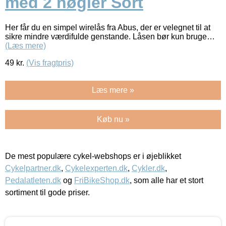
med 2 nøgler Sort
Her får du en simpel wirelås fra Abus, der er velegnet til at
sikre mindre værdifulde genstande. Låsen bør kun bruge…
(Læs mere)
49
kr.
(Vis fragtpris)
Læs mere »
Køb nu »
De mest populære cykel-webshops er i øjeblikket
Cykelpartner.dk
,
Cykelexperten.dk
,
Cykler.dk
,
Pedalatleten.dk
og
FriBikeShop.dk
, som alle har et stort
sortiment til gode priser.