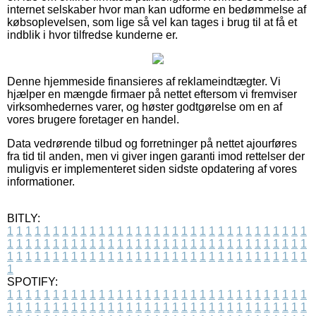
internet selskaber hvor man kan udforme en bedømmelse af
købsoplevelsen, som lige så vel kan tages i brug til at få et
indblik i hvor tilfredse kunderne er.
Denne hjemmeside finansieres af reklameindtægter. Vi
hjælper en mængde firmaer på nettet eftersom vi fremviser
virksomhedernes varer, og høster godtgørelse om en af
vores brugere foretager en handel.
Data vedrørende tilbud og forretninger på nettet ajourføres
fra tid til anden, men vi giver ingen garanti imod rettelser der
muligvis er implementeret siden sidste opdatering af vores
informationer.
BITLY:
1
1
1
1
1
1
1
1
1
1
1
1
1
1
1
1
1
1
1
1
1
1
1
1
1
1
1
1
1
1
1
1
1
1
1
1
1
1
1
1
1
1
1
1
1
1
1
1
1
1
1
1
1
1
1
1
1
1
1
1
1
1
1
1
1
1
1
1
1
1
1
1
1
1
1
1
1
1
1
1
1
1
1
1
1
1
1
1
1
1
1
1
1
1
1
1
1
1
1
1
SPOTIFY:
1
1
1
1
1
1
1
1
1
1
1
1
1
1
1
1
1
1
1
1
1
1
1
1
1
1
1
1
1
1
1
1
1
1
1
1
1
1
1
1
1
1
1
1
1
1
1
1
1
1
1
1
1
1
1
1
1
1
1
1
1
1
1
1
1
1