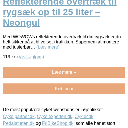
Reflekterende overtræk til
rygsæk op til 25 liter –
Neongul
Med WOWOWs reflekterende overtræk til din rygsæk er du
helt sikker på at blive set i trafikken. Supernem at montere
med justerbar…
(Læs mere)
119
kr.
(Vis fragtpris)
Læs mere »
Køb nu »
De mest populære cykel-webshops er i øjeblikket
Cykelpartner.dk
,
Cykelexperten.dk
,
Cykler.dk
,
Pedalatleten.dk
og
FriBikeShop.dk
, som alle har et stort