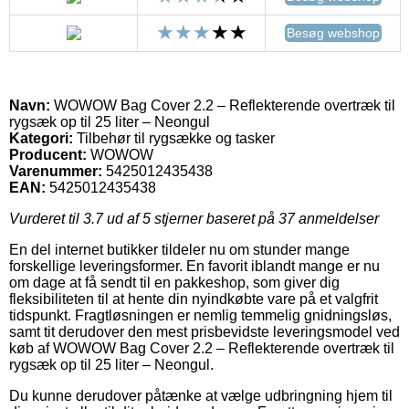
Besøg webshop
Navn:
WOWOW Bag Cover 2.2 – Reflekterende overtræk til
rygsæk op til 25 liter – Neongul
Kategori:
Tilbehør til rygsække og tasker
Producent:
WOWOW
Varenummer:
5425012435438
EAN:
5425012435438
Vurderet til
3.7
ud af 5 stjerner baseret på
37
anmeldelser
En del internet butikker tildeler nu om stunder mange
forskellige leveringsformer. En favorit iblandt mange er nu
om dage at få sendt til en pakkeshop, som giver dig
fleksibiliteten til at hente din nyindkøbte vare på et valgfrit
tidspunkt. Fragtløsningen er nemlig temmelig gnidningsløs,
samt tit derudover den mest prisbevidste leveringsmodel ved
køb af WOWOW Bag Cover 2.2 – Reflekterende overtræk til
rygsæk op til 25 liter – Neongul.
Du kunne derudover påtænke at vælge udbringning hjem til