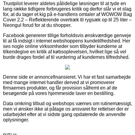
Trustpilot leverer aldeles pålidelige løsninger til at tyde en
lang række tidligere forbrugeres kritik og derfor slår vi et slag
for, at du tager et kig på e-handlens omtaler af WOWOW Bag
Cover 2.2 – Reflekterende overtræk til rygsæk op til 25 liter –
Neongul forud for at du shopper.
Facebook genererer tillige forholdsvis ønskværdige genveje
til at få indsigt i internet webshoppens kundetilfredshed. Her
ses nogle online virksomheder som tilbyder kunderne at
tilkendegive en kritik af købsoplevelsen, hvilket lige så vel
burde drages fordel af til vurdering af kundernes tilfredshed.
Denne side er annoncefinansieret. Vi har et fast samarbejde
med mange internet handler derved at vi promoverer
firmaernes produkter, og får provision såfremt en af de
besøgende på vores hjemmeside laver en bestilling.
Data omkring tilbud og webshops værnes om rutinemæssigt,
men vi ønsker ikke at påtage os ansvaret for rettelser der er
udarbejdet efter at vi sidste gang opdaterede de anvendte
oplysninger.