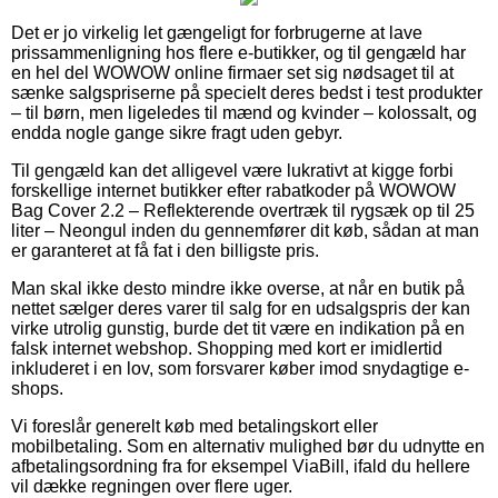
Det er jo virkelig let gængeligt for forbrugerne at lave
prissammenligning hos flere e-butikker, og til gengæld har
en hel del WOWOW online firmaer set sig nødsaget til at
sænke salgspriserne på specielt deres bedst i test produkter
– til børn, men ligeledes til mænd og kvinder – kolossalt, og
endda nogle gange sikre fragt uden gebyr.
Til gengæld kan det alligevel være lukrativt at kigge forbi
forskellige internet butikker efter rabatkoder på WOWOW
Bag Cover 2.2 – Reflekterende overtræk til rygsæk op til 25
liter – Neongul inden du gennemfører dit køb, sådan at man
er garanteret at få fat i den billigste pris.
Man skal ikke desto mindre ikke overse, at når en butik på
nettet sælger deres varer til salg for en udsalgspris der kan
virke utrolig gunstig, burde det tit være en indikation på en
falsk internet webshop. Shopping med kort er imidlertid
inkluderet i en lov, som forsvarer køber imod snydagtige e-
shops.
Vi foreslår generelt køb med betalingskort eller
mobilbetaling. Som en alternativ mulighed bør du udnytte en
afbetalingsordning fra for eksempel ViaBill, ifald du hellere
vil dække regningen over flere uger.