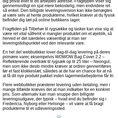
dig privat eller til dit arbejdes adresse. Fragttypen viser sig
gennemsnitligt en sjat mere bekostelig, men endvidere ret
så enkel. Den billigste leveringsversion kan ikke benægtes
at være selv at hente produkterne, hvilket kræver at du fysisk
befinder dig tæt på online butikkens lager.
Fragttiden på Tilbehør til rygsække og tasker kan vise sig at
være ret vital såfremt vi mangler produktet om et øjeblik, så
herved er det særdeles væsentligt at man ser
leveringstidspunktet ved den relevante vare.
En hel del webbutikker lover dag-til-dag levering på deres
primære varer, eksempelvis WOWOW Bag Cover 2.2 –
Reflekterende overtræk til rygsæk op til 25 liter – Neongul,
men som ikke desto mindre kræver at ordren gennemføres
før et fast klokkeslæt, således at de har en chance for at nå
at få dit nye produkt pakket inden lagermedarbejderne får fri.
Flere webbutikker præsterer levering uden betaling, men i
mange tilfælde kræves det at man indkøber for en konkret
pris. Som alternativ kan man snuppe den billigste
leveringsudgave, der typisk – hvad end du befinder sig i
Fredericia, Nyborg eller Helsinge – vil være at få bragt
produkterne til et udleveringssted.