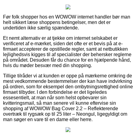
Før folk shopper hos en WOWOW internet handler bør man
helt sikkert læse shoppens betingelser, men det er
undertiden ikke særlig spændende.
Et nemt alternativ er at tjekke om internet selskabet er
verificeret af e-mærket, siden det ofte er et bevis på at e-
firmaet accepterer de opstillede regler, samt at netbutikken
lejlighedsvis kigges til af specialister der behersker reglerne
på området. Desuden får du chance for en hjælpende hånd,
hvis du møder besvær med din shopping.
Tillige tilråder vi at kunden er oppe på mærkerne omkring de
mest vedkommende bestemmelser der kan have indvirkning
på ordren, som for eksempel den ombytningsrettighed online
firmaet tilbyder. I den forbindelse er det ligeledes
essesentielt, at man når som helst opbevarer sin
kvitteringsmail, så man senere vil kunne eftervise sin
shopping af WOWOW Bag Cover 2.2 – Reflekterende
overtræk til rygsæk op til 25 liter – Neongul, ligegyldigt om
man søger en vare til en dame eller herre.