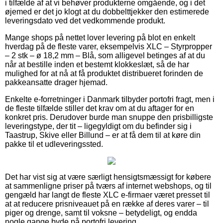
i tilfælde af at vi behøver produkterne omgående, og i det
øjemed er det jo klogt at du dobbelttjekker den estimerede
leveringsdato ved det vedkommende produkt.
Mange shops på nettet lover levering på blot en enkelt
hverdag på de fleste varer, eksempelvis XLC – Styrpropper
– 2 stk – ø 18,2 mm – Blå, som alligevel betinges af at du
når at bestille inden et bestemt klokkeslæt, så de har
mulighed for at nå at få produktet distribueret forinden de
pakkeansatte drager hjemad.
Enkelte e-forretninger i Danmark tilbyder portofri fragt, men i
de fleste tilfælde stiller det krav om at du aftager for en
konkret pris. Derudover burde man snuppe den prisbilligste
leveringstype, der tit – ligegyldigt om du befinder sig i
Taastrup, Skive eller Billund – er at få dem til at køre din
pakke til et udleveringssted.
Det har vist sig at være særligt hensigtsmæssigt for købere
at sammenligne priser på tværs af internet webshops, og til
gengæld har langt de fleste XLC e-firmaer været presset til
at at reducere prisniveauet på en række af deres varer – til
piger og drenge, samt til voksne – betydeligt, og endda
nogle gange byde på portofri levering.