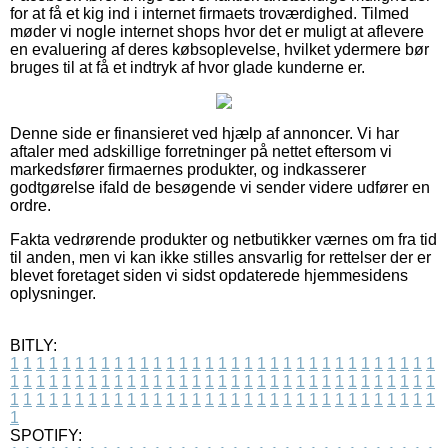
for at få et kig ind i internet firmaets troværdighed. Tilmed
møder vi nogle internet shops hvor det er muligt at aflevere
en evaluering af deres købsoplevelse, hvilket ydermere bør
bruges til at få et indtryk af hvor glade kunderne er.
Denne side er finansieret ved hjælp af annoncer. Vi har
aftaler med adskillige forretninger på nettet eftersom vi
markedsfører firmaernes produkter, og indkasserer
godtgørelse ifald de besøgende vi sender videre udfører en
ordre.
Fakta vedrørende produkter og netbutikker værnes om fra tid
til anden, men vi kan ikke stilles ansvarlig for rettelser der er
blevet foretaget siden vi sidst opdaterede hjemmesidens
oplysninger.
BITLY:
1
1
1
1
1
1
1
1
1
1
1
1
1
1
1
1
1
1
1
1
1
1
1
1
1
1
1
1
1
1
1
1
1
1
1
1
1
1
1
1
1
1
1
1
1
1
1
1
1
1
1
1
1
1
1
1
1
1
1
1
1
1
1
1
1
1
1
1
1
1
1
1
1
1
1
1
1
1
1
1
1
1
1
1
1
1
1
1
1
1
1
1
1
1
1
1
1
1
1
1
SPOTIFY: