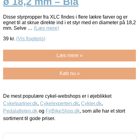
ø 18,2 mm – Blå
Disse styrpropper fra XLC findes i flere lækre farver og er
egnet til at skrue direkte ind i et styr med en diameter på 18,2
mm. Selve …
(Læs mere)
39
kr.
(Vis fragtpris)
Læs mere »
Køb nu »
De mest populære cykel-webshops er i øjeblikket
Cykelpartner.dk
,
Cykelexperten.dk
,
Cykler.dk
,
Pedalatleten.dk
og
FriBikeShop.dk
, som alle har et stort
sortiment til gode priser.