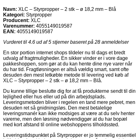
Navn:
XLC – Styrpropper – 2 stk – ø 18,2 mm – Blå
Kategori:
Styrpropper
Producent:
XLC
Varenummer:
4055149019587
EAN:
4055149019587
Vurderet til
4.6
ud af 5 stjerner baseret på
28
anmeldelser
En stor portion internet shops tildeler nu til dags et bredt
udvalg af fragtmuligheder. En sikker vinder er i vore dage
pakkeshoppen, som gør at du kan hente dine nye varer når
du har tid. Fragtløsningen er altså vældig smart, samt ofte
desuden den mest letkøbte metode til levering ved køb af
XLC – Styrpropper – 2 stk – ø 18,2 mm – Blå.
Du kunne tillige beslutte dig for at få produkterne sendt til din
lejlighed eller hus eller ud på din arbejdsplads.
Leveringsmetoden bliver i regelen en tand mere pebret, men
desuden ret så gnidningsløs. Den mest betalelige
leveringsmanér kan ikke modsiges at være at du selv henter
varerne, men den løsning nødvendiggør at du har bopæl
med kort afstand til online webshoppens tilholdssted.
Leveringstidspunktet på Styrpropper er jo temmelig essentiel