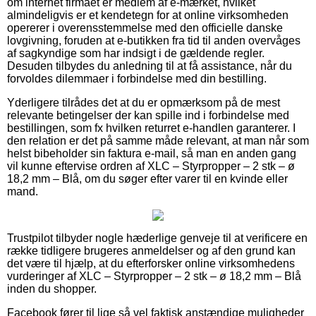
om internet firmaet er medlem af e-mærket, hvilket
almindeligvis er et kendetegn for at online virksomheden
opererer i overensstemmelse med den officielle danske
lovgivning, foruden at e-butikken fra tid til anden overvåges
af sagkyndige som har indsigt i de gældende regler.
Desuden tilbydes du anledning til at få assistance, når du
forvoldes dilemmaer i forbindelse med din bestilling.
Yderligere tilrådes det at du er opmærksom på de mest
relevante betingelser der kan spille ind i forbindelse med
bestillingen, som fx hvilken returret e-handlen garanterer. I
den relation er det på samme måde relevant, at man når som
helst bibeholder sin faktura e-mail, så man en anden gang
vil kunne eftervise ordren af XLC – Styrpropper – 2 stk – ø
18,2 mm – Blå, om du søger efter varer til en kvinde eller
mand.
Trustpilot tilbyder nogle hæderlige genveje til at verificere en
række tidligere brugeres anmeldelser og af den grund kan
det være til hjælp, at du efterforsker online virksomhedens
vurderinger af XLC – Styrpropper – 2 stk – ø 18,2 mm – Blå
inden du shopper.
Facebook fører til lige så vel faktisk anstændige muligheder