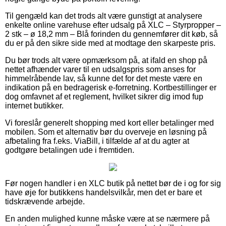
Til gengæld kan det trods alt være gunstigt at analysere
enkelte online varehuse efter udsalg på XLC – Styrpropper –
2 stk – ø 18,2 mm – Blå forinden du gennemfører dit køb, så
du er på den sikre side med at modtage den skarpeste pris.
Du bør trods alt være opmærksom på, at ifald en shop på
nettet afhænder varer til en udsalgspris som anses for
himmelråbende lav, så kunne det for det meste være en
indikation på en bedragerisk e-forretning. Kortbestillinger er
dog omfavnet af et reglement, hvilket sikrer dig imod fup
internet butikker.
Vi foreslår generelt shopping med kort eller betalinger med
mobilen. Som et alternativ bør du overveje en løsning på
afbetaling fra f.eks. ViaBill, i tilfælde af at du agter at
godtgøre betalingen ude i fremtiden.
Før nogen handler i en XLC butik på nettet bør de i og for sig
have øje for butikkens handelsvilkår, men det er bare et
tidskrævende arbejde.
En anden mulighed kunne måske være at se nærmere på