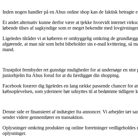
Inden nogen handler på en Abus online shop kan de faktisk betragte e-b
Et andet alternativ kunne derfor være at tjekke hvorvidt internet virk
løbende tilses af sagkyndige som er meget bekendte med lovgivningen.
Ligeledes tilråder vi at køberen er omhyggelig omkring de grundlæggen
afgørende, at man når som helst bibeholder sin e-mail kvittering, så m
mand.
Trustpilot frembyder ret gunstige muligheder for at undersøge en stor
juniorhjelm fra Abus forud for at du færdiggør din shopping.
Facebook forærer dig ligeledes en lang række passende chancer for at
købsoplevelsen, som ydermere bør udnyttes til at bedømme tidligere k
Denne side er finansieret af indtægter fra annoncer. Vi arbejder tæt s
sender videre gennemfører en transaktion.
Oplysninger omkring produkter og online forretninger vedligeholdes ru
oplysninger.