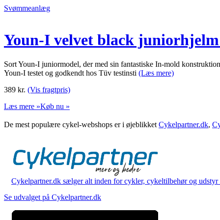
Svømmeanlæg
Youn-I velvet black juniorhjelm
Sort Youn-I juniormodel, der med sin fantastiske In-mold konstruktion 
Youn-I testet og godkendt hos Tüv testinsti
(Læs mere)
389
kr.
(Vis fragtpris)
Læs mere »
Køb nu »
De mest populære cykel-webshops er i øjeblikket
Cykelpartner.dk
,
Cy
Cykelpartner.dk sælger alt inden for cykler, cykeltilbehør og udstyr o
Se udvalget på Cykelpartner.dk