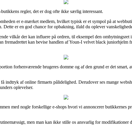
utikkens regler, det er dog ofte ikke særlig interessant.
somheden er e-mærket medlem, hvilket typisk er et sympol på at webbutik
 Dette er en god chance for opbakning, ifald du oplever vanskelighede
de vilkår der kan influere på ordren, til eksempel den ombytningsret in
an fremadrettet kan bevise handlen af Youn-I velvet black juniorhjelm fr
 portion forhenværende brugeres domme og af den grund er det smart, at 
 få indtryk af online firmaets pålidelighed. Derudover ses mange websh
unders oplevelser.
ammen med nogle forskellige e-shops hvori vi annoncerer butikkernes prod
tinemæssigt, men man kan ikke stille os ansvarlig for modifikationer d