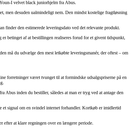
Youn-I velvet black juniorhjelm fra Abus.
bret, men desuden ualmindeligt nem. Den mindst kostelige fragtløsning
man finder den estimerede leveringsdato ved det relevante produkt.
r betinget af at bestillingen realiseres forud for et givent tidspunkt,
uden må du udvælge den mest letkøbte leveringsmanér, der oftest – om
ine forretninger været tvunget til at formindske udsalgspriserne på en
ng.
ra Abus inden du bestiller, således at man er tryg ved at antage den
re et signal om en svindel internet forhandler. Kortkøb er imidlertid
er efter at klare regningen over en længere periode.