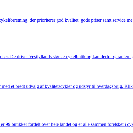
elforretning, der prioriterer god kvalitet, gode priser samt service mege
 priser. De driver Vestjyllands største cykelbutik og kan derfor garantere
med et bredt udvalg af kvalitetscykler og udstyr til hverdagsbrug. Klik 
 99 butikker fordelt over hele landet og er alle sammen forelsket i cykl