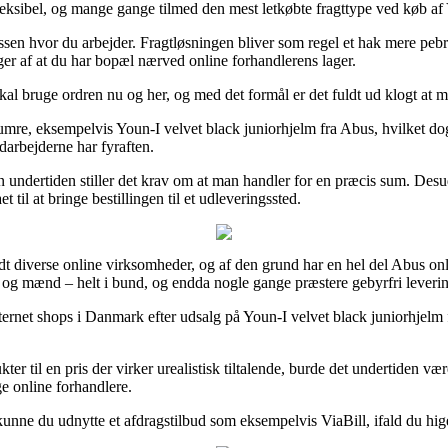
eksibel, og mange gange tilmed den mest letkøbte fragttype ved køb af 
ressen hvor du arbejder. Fragtløsningen bliver som regel et hak mere pe
ger af at du har bopæl nærved online forhandlerens lager.
kal bruge ordren nu og her, og med det formål er det fuldt ud klogt at 
numre, eksempelvis Youn-I velvet black juniorhjelm fra Abus, hvilket dog e
edarbejderne har fyraften.
 undertiden stiller det krav om at man handler for en præcis sum. Des
 til at bringe bestillingen til et udleveringssted.
andt diverse online virksomheder, og af den grund har en hel del Abus onl
er og mænd – helt i bund, og endda nogle gange præstere gebyrfri leveri
ernet shops i Danmark efter udsalg på Youn-I velvet black juniorhjelm f
er til en pris der virker urealistisk tiltalende, burde det undertiden væ
ge online forhandlere.
 kunne du udnytte et afdragstilbud som eksempelvis ViaBill, ifald du hig