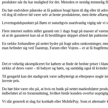
produkter når du har mulighed for det. Metoden er nemlig temmelig fl
Du bør endvidere påtænke at få pakken bragt hjem til dig eller til ad
vil dog til enhver tid være selv at hente produkterne, men dette afhæn
Leveringstidspunktet på Børn er naturligvis usædvanlig vigtig når vi s
Flere internet outlets stiller garanti om 1 dags fragt på masser af vare
så at de garanteret kan nå at få bestillingen skippet afsted før pakkem
En række forhandlere på nettet byder på fragt uden omkostninger, men
man befinder sig ved Taastrup, Farum eller Vojens – er at få fragtfirmaet
Det er virkelig ukompliceret for købere at finde de bedste priser i bl
række af deres varer – til babyer og børn, og samtidig også til kvind
Til gengæld kan det stadigvæk være udbytterigt at efterprøve nogle int
laveste pris.
Du bør blot være obs på, at hvis en butik på nettet markedsfører produkt
indbefattet af en foranstaltning, hvilket bistår kunden overfor uoprigti
Vi slår generelt et slag for kortkøb eller MobilePay. Som et alternativ