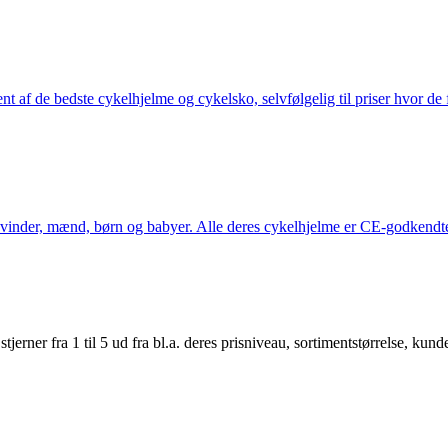
nt af de bedste cykelhjelme og cykelsko, selvfølgelig til priser hvor de 
kvinder, mænd, børn og babyer. Alle deres cykelhjelme er CE-godkendte
er fra 1 til 5 ud fra bl.a. deres prisniveau, sortimentstørrelse, kunde