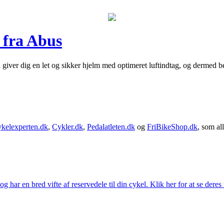
 fra Abus
giver dig en let og sikker hjelm med optimeret luftindtag, og dermed be
kelexperten.dk
,
Cykler.dk
,
Pedalatleten.dk
og
FriBikeShop.dk
, som all
g har en bred vifte af reservedele til din cykel. Klik her for at se deres