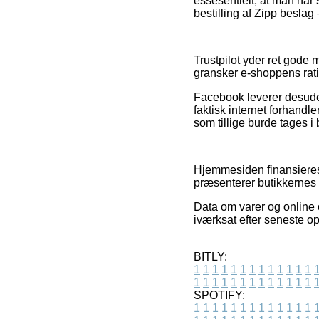
essesentielt, at man når
bestilling af Zipp besla
Trustpilot yder ret gode m
gransker e-shoppens rati
Facebook leverer desuden
faktisk internet forhandl
som tillige burde tages i 
Hjemmesiden finansieres a
præsenterer butikkernes 
Data om varer og online o
iværksat efter seneste op
BITLY:
1
1
1
1
1
1
1
1
1
1
1
1
1
1
1
1
1
1
1
1
1
1
1
1
1
1
SPOTIFY:
1
1
1
1
1
1
1
1
1
1
1
1
1