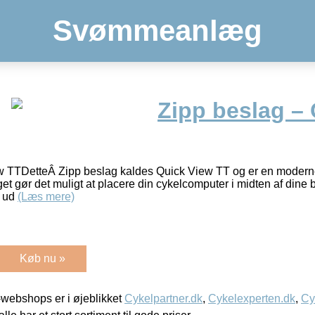
Svømmeanlæg
Zipp beslag –
 TTDetteÂ Zipp beslag kaldes Quick View TT og er en moderne c
get gør det muligt at placere din cykelcomputer i midten af dine 
k ud
(Læs mere)
Køb nu »
webshops er i øjeblikket
Cykelpartner.dk
,
Cykelexperten.dk
,
Cy