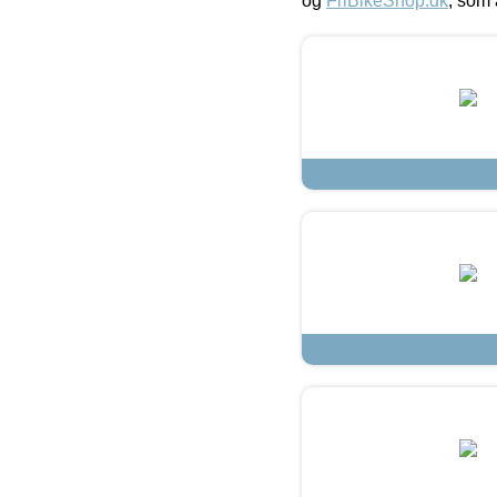
og
FriBikeShop.dk
, som 