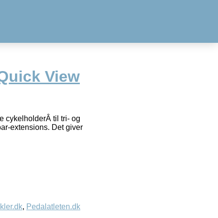
 Quick View
ykelholderÂ til tri- og
bar-extensions. Det giver
kler.dk
,
Pedalatleten.dk