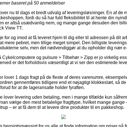
jerner baseret på
50
anmeldelser
ver nu til dags et bredt udvalg af leveringsløsninger. En af de 
shoppen, fordi du så har fuld fleksibilitet til at hente din nyind
en er altså usædvanlig nem, og mange gange desuden den billigs
ck View TT.
 for og imod at få leveret hjem til dig eller til adressen på dit
at mere pebret, men tillige meget simpel. Den billigste leveringst
rodukterne selv, men det nødvendiggør at du opholder dig nær e
Cykelcomputere og pulsure > Tilbehør > Zipp er jo virkelig esse
erved er det forholdsvis væsentligt at vi ser den estimerede leve
ker lover 1 dags fragt på de fleste af deres varenumre, eksempel
ordren gennemføres tidligere end et nøjagtigt klokkeslæt, så de 
 forud for at de lageransatte holder fyraften.
e lover levering uden betaling, men i mange tilfælde kun såfremt
man vælge den mest betalelige fragttype, hvilket mange gange
rup – er at få dem til at levere dine produkter til en pakkeshop.
 hensigtsmæssigt for os alle at finde information om priser på for