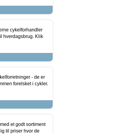
erne cykelforhandler
til hverdagsbrug. Klik
lforretninger - de er
mmen forelsket i cykler.
 med et godt sortiment
g til priser hvor de