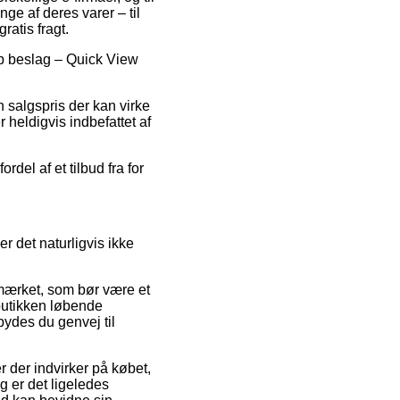
ge af deres varer – til
ratis fragt.
pp beslag – Quick View
n salgspris der kan virke
r heldigvis indbefattet af
del af et tilbud fra for
r det naturligvis ikke
e-mærket, som bør være et
tbutikken løbende
ydes du genvej til
 der indvirker på købet,
g er det ligeledes