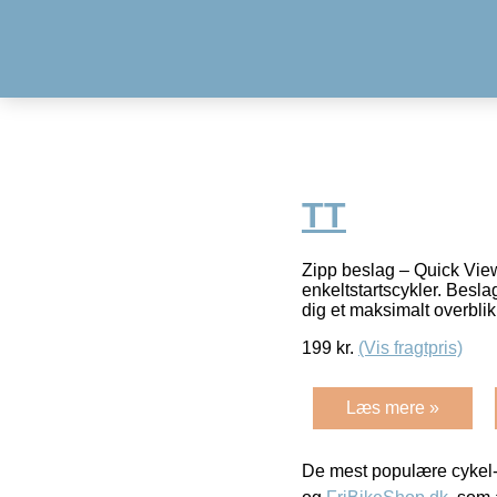
TT
Zipp beslag – Quick View
enkeltstartscykler. Besla
dig et maksimalt overbli
199
kr.
(Vis fragtpris)
Læs mere »
De mest populære cykel-