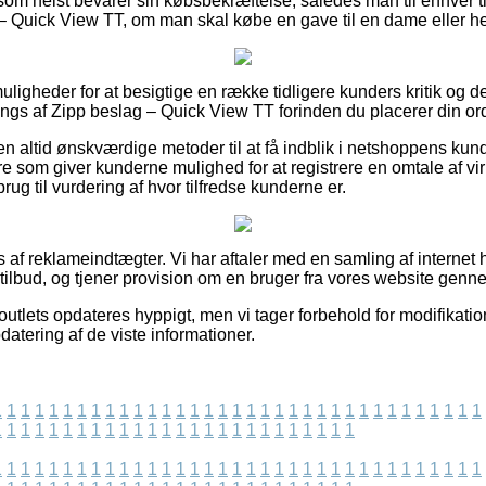
 som helst bevarer sin købsbekræftelse, således man til enhver t
g – Quick View TT, om man skal købe en gave til en dame eller he
uligheder for at besigtige en række tidligere kunders kritik og de
ngs af Zipp beslag – Quick View TT forinden du placerer din or
 altid ønskværdige metoder til at få indblik i netshoppens kund
ere som giver kunderne mulighed for at registrere en omtale af 
brug til vurdering af hvor tilfredse kunderne er.
f reklameindtægter. Vi har aftaler med en samling af internet h
tilbud, og tjener provision om en bruger fra vores website genne
utlets opdateres hyppigt, men vi tager forbehold for modifikatio
datering af de viste informationer.
1
1
1
1
1
1
1
1
1
1
1
1
1
1
1
1
1
1
1
1
1
1
1
1
1
1
1
1
1
1
1
1
1
1
1
1
1
1
1
1
1
1
1
1
1
1
1
1
1
1
1
1
1
1
1
1
1
1
1
1
1
1
1
1
1
1
1
1
1
1
1
1
1
1
1
1
1
1
1
1
1
1
1
1
1
1
1
1
1
1
1
1
1
1
1
1