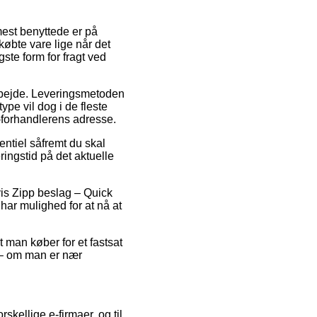
mest benyttede er på
købte vare lige når det
te form for fragt ved
 arbejde. Leveringsmetoden
ype vil dog i de fleste
-forhandlerens adresse.
ntiel såfremt du skal
ringstid på det aktuelle
vis Zipp beslag – Quick
har mulighed for at nå at
 man køber for et fastsat
 – om man er nær
skellige e-firmaer, og til