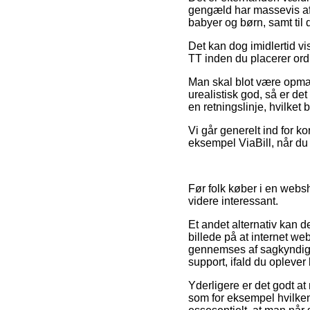
gengæld har massevis af o
babyer og børn, samt til 
Det kan dog imidlertid v
TT inden du placerer ord
Man skal blot være opmærk
urealistisk god, så er det
en retningslinje, hvilke
Vi går generelt ind for ko
eksempel ViaBill, når du
Før folk køber i en websh
videre interessant.
Et andet alternativ kan d
billede på at internet we
gennemses af sagkyndige
support, ifald du oplever
Yderligere er det godt a
som for eksempel hvilken