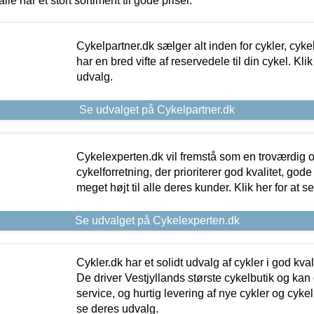
alle har et stort sortiment til gode priser.
Cykelpartner.dk sælger alt inden for cykler, cyke
har en bred vifte af reservedele til din cykel. Klik
udvalg.
Se udvalget på Cykelpartner.dk
Cykelexperten.dk vil fremstå som en troværdig o
cykelforretning, der prioriterer god kvalitet, god
meget højt til alle deres kunder. Klik her for at s
Se udvalget på Cykelexperten.dk
Cykler.dk har et solidt udvalg af cykler i god kvalit
De driver Vestjyllands største cykelbutik og kan
service, og hurtig levering af nye cykler og cykelu
se deres udvalg.