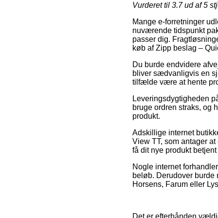
Vurderet til
3.7
ud af 5 st
Mange e-forretninger udlo
nuværende tidspunkt pakke
passer dig. Fragtløsning
køb af Zipp beslag – Qui
Du burde endvidere afveje
bliver sædvanligvis en sj
tilfælde være at hente p
Leveringsdygtigheden på 
bruge ordren straks, og h
produkt.
Adskillige internet butik
View TT, som antager at 
få dit nye produkt betjent
Nogle internet forhandler
beløb. Derudover burde 
Horsens, Farum eller Lyst
Det er efterhånden vældig