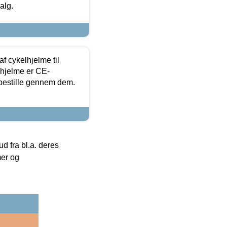
alg.
f cykelhjelme til
lhjelme er CE-
 bestille gennem dem.
 fra bl.a. deres
mer og