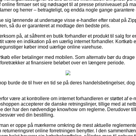
nline firmaer set sig nødsaget til at presse prisniveauet på man
damer og herrer – betragteligt, og endda nogle gange garantere g
ise sig lønnende at undersøge visse e-handler efter rabat på Zi
ren, så du er garanteret at modtage den bedste pris.
som på, at såfremt en butik forhandler et produkt til salg for e
 tit være en indikation på en uærlig internet forhandler. Kortkøb e
t begunstiger køber imod uærlige online varehuse.
rtkøb eller betalinger med mobilen. Som alternativ bør du drage for
 foretrækker at finansiere beløbet over en længere periode.
op burde de til hver en tid se på deres handelsbetingelser, dog e
erfor være at kontrollere om internet forhandleren er støttet af 
bshoppen accepterer de danske retningslinjer, tillige med at ne
 der har den nødvendige knowhow om reglerne. Derudover tilb
 besvær ved din bestilling.
t man er oppe på mærkerne omkring de mest aktuelle reglementer
 returneringsret online forretningen benytter. I den sammenhæn