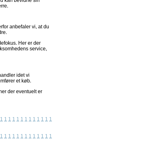
id kan bevidne sin
rre.
rfor anbefaler vi, at du
dre.
efokus. Her er der
virksomhedens service,
andler idet vi
mfører et køb.
ner der eventuelt er
1
1
1
1
1
1
1
1
1
1
1
1
1
1
1
1
1
1
1
1
1
1
1
1
1
1