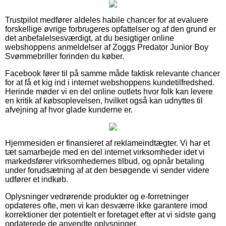
Trustpilot medfører aldeles habile chancer for at evaluere
forskellige øvrige forbrugeres opfattelser og af den grund er
det anbefalelsesværdigt, at du besigtiger online
webshoppens anmeldelser af Zoggs Predator Junior Boy
Svømmebriller forinden du køber.
Facebook fører til på samme måde faktisk relevante chancer
for at få et kig ind i internet webshoppens kundetilfredshed.
Herinde møder vi en del online outlets hvor folk kan levere
en kritik af købsoplevelsen, hvilket også kan udnyttes til
afvejning af hvor glade kunderne er.
Hjemmesiden er finansieret af reklameindtægter. Vi har et
tæt samarbejde med en del internet virksomheder idet vi
markedsfører virksomhedernes tilbud, og opnår betaling
under forudsætning af at den besøgende vi sender videre
udfører et indkøb.
Oplysninger vedrørende produkter og e-forretninger
opdateres ofte, men vi kan desværre ikke garantere imod
korrektioner der potentielt er foretaget efter at vi sidste gang
opdaterede de anvendte oplysninger.