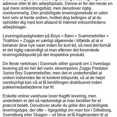
adresse eller til din arbejdsplads. Denne er for det meste en
sjat mere omkostningsfuld, men derudover rigtig
overkommelig. Den prisbilligste leveringsmetode er uden
tvivl selv at hente ordren, hvilket dog betinges af at du
opholder dig med kort afstand til internet virksomhedens
arbejdslager.
Leveringshastigheden på Boys > Børn > Svømmebriller >
Triathlon > Zoggs er særligt afgørende i tilfælde af at vi
behøver dine nye varer inden for kort tid, så med det formål
er det rigtig væsentligt at man efterser det forventede
leveringstidspunkt på det respektive produkt.
De fleste netshops i Danmark stiller garanti om 1 hverdags
levering på en hel del varer, eksempelvis Zoggs Predator
Junior Boy Svømmebriller, men det er underforstået at
ordren indsendes før et konkret tidspunkt, så at de højst
sandsynligt kan nå at få bestillingen distribueret inden
pakkemedarbejderne har fri.
Enkelte online varehuse lover fragtfri levering, men
undertiden er det så nødvendigt at man bestiller for et
præcist beløb. Derudover skulle du gribe den prisbilligste
leveringstype, der ofte – ligegyldigt om man bor i Silkeborg,
Svendborg eller Skagen – vil blive at få fragtmanden til at