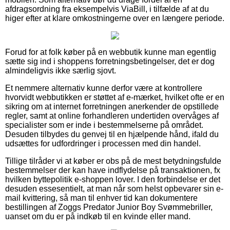
afdragsordning fra eksempelvis ViaBill, i tilfælde af at du
higer efter at klare omkostningerne over en længere periode.
Forud for at folk køber på en webbutik kunne man egentlig
sætte sig ind i shoppens forretningsbetingelser, det er dog
almindeligvis ikke særlig sjovt.
Et nemmere alternativ kunne derfor være at kontrollere
hvorvidt webbutikken er støttet af e-mærket, hvilket ofte er en
sikring om at internet forretningen anerkender de opstillede
regler, samt at online forhandleren undertiden overvåges af
specialister som er inde i bestemmelserne på området.
Desuden tilbydes du genvej til en hjælpende hånd, ifald du
udsættes for udfordringer i processen med din handel.
Tillige tilråder vi at køber er obs på de mest betydningsfulde
bestemmelser der kan have indflydelse på transaktionen, fx
hvilken byttepolitik e-shoppen lover. I den forbindelse er det
desuden essesentielt, at man når som helst opbevarer sin e-
mail kvittering, så man til enhver tid kan dokumentere
bestillingen af Zoggs Predator Junior Boy Svømmebriller,
uanset om du er på indkøb til en kvinde eller mand.