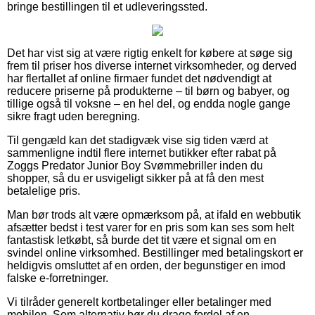
bringe bestillingen til et udleveringssted.
Det har vist sig at være rigtig enkelt for købere at søge sig
frem til priser hos diverse internet virksomheder, og derved
har flertallet af online firmaer fundet det nødvendigt at
reducere priserne på produkterne – til børn og babyer, og
tillige også til voksne – en hel del, og endda nogle gange
sikre fragt uden beregning.
Til gengæld kan det stadigvæk vise sig tiden værd at
sammenligne indtil flere internet butikker efter rabat på
Zoggs Predator Junior Boy Svømmebriller inden du
shopper, så du er usvigeligt sikker på at få den mest
betalelige pris.
Man bør trods alt være opmærksom på, at ifald en webbutik
afsætter bedst i test varer for en pris som kan ses som helt
fantastisk letkøbt, så burde det tit være et signal om en
svindel online virksomhed. Bestillinger med betalingskort er
heldigvis omsluttet af en orden, der begunstiger en imod
falske e-forretninger.
Vi tilråder generelt kortbetalinger eller betalinger med
mobilen. Som alternativ bør du drage fordel af en