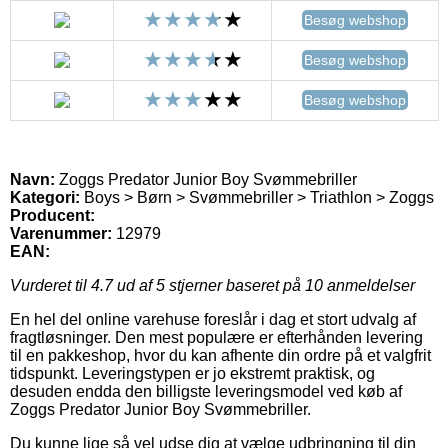
Besøg webshop
Besøg webshop
Besøg webshop
Navn:
Zoggs Predator Junior Boy Svømmebriller
Kategori:
Boys > Børn > Svømmebriller > Triathlon > Zoggs
Producent:
Varenummer:
12979
EAN:
Vurderet til
4.7
ud af 5 stjerner baseret på
10
anmeldelser
En hel del online varehuse foreslår i dag et stort udvalg af
fragtløsninger. Den mest populære er efterhånden levering
til en pakkeshop, hvor du kan afhente din ordre på et valgfrit
tidspunkt. Leveringstypen er jo ekstremt praktisk, og
desuden endda den billigste leveringsmodel ved køb af
Zoggs Predator Junior Boy Svømmebriller.
Du kunne lige så vel udse dig at vælge udbringning til din